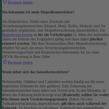
Beratung finden
Wo bekomme ich mein Mopedkennzeichen?
Als Halterin bzw. Halter eines Zweirads mit
Versicherungskennzeichen (Moped, Mofa, Roller, Mokick) sind Sie
gesetzlich verpflichtet, eine Mopedversicherung abzuschließen. Die
Mopedversicherung
ist
für ein Verkehrsjahr
(1. März des laufenden
Jahres bis Februar des Folgejahrs) gültig und muss daher
jährlich
erneuert werden
. Mit dem Neuabschluss Ihrer Mopedversicherung
erhalten Sie auch ein neues Versicherungskennzeichen.
Versicherungsschutz und Kennzeichen bekommen Sie bei einer
DEVK-Beratung in Ihrer Nähe.
Beratung finden
Wann lohnt sich das Saisonkennzeichen?
Wohnmobile, Oldtimer und Cabriolets werden häufig nur für einen
begrenzten Zeitraum im Jahr gefahren. Eine Zulassung mit
Saisonkennzeichen kann daher von Vorteil sein: In den Monaten, in
denen das Fahrzeug nicht bewegt wird
(Ruhezeit), zahlen Sie weder
Kfz-Steuer noch Versicherungsprämien
.
Haben Sie eine
Teilkaskoversicherung abgeschlossen,
gilt diese auch während der
Ruhezeit
. Zu beachten ist allerdings: Außerhalb des angemeldeten