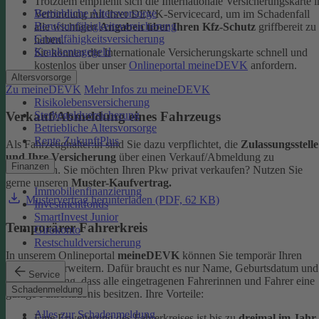
Trotzdem empfiehlt sich die Internationale Versicherungskarte i
Betriebliche Altersvorsorge
Verbindung mit Ihrer DEVK-Servicecard, um im Schadenfall
Berufsunfähigkeitsversicherung
alle wichtigen
Angaben über Ihren Kfz-Schutz
griffbereit zu
Grundfähigkeitsversicherung
haben.
Krankentagegeld
Sie können die Internationale Versicherungskarte schnell und
kostenlos über unser
Onlineportal meineDEVK
anfordern.
Altersvorsorge
Zu meineDEVK
Mehr Infos zu meineDEVK
Risikolebensversicherung
Sterbegeldversicherung
Verkauf/Abmeldung eines Fahrzeugs
Betriebliche Altersvorsorge
Rente ZukunftPlus
Als Fahrzeughalter:in sind Sie dazu verpflichtet, die
Zulassungsstelle
und Ihre Versicherung
über einen Verkauf/Abmeldung zu
Finanzen
informieren. Sie möchten Ihren Pkw privat verkaufen? Nutzen Sie
gerne unseren
Muster-Kaufvertrag.
Immobilienfinanzierung
Mustervertrag herunterladen (PDF, 62 KB)
Investmentfonds
SmartInvest Junior
Temporärer Fahrerkreis
Girokonto
Restschuldversicherung
In unserem Onlineportal
meineDEVK
können Sie temporär Ihren
Fahrerkreis erweitern. Dafür braucht es nur Name, Geburtsdatum und
Service
die Bestätigung, dass alle eingetragenen Fahrerinnen und Fahrer eine
Schadenmeldung
gültige Fahrerlaubnis besitzen.
Ihre Vorteile:
Alles zur Schadenmeldung
Eine Erweiterung des Fahrerkreises ist bis zu
dreimal im Jahr