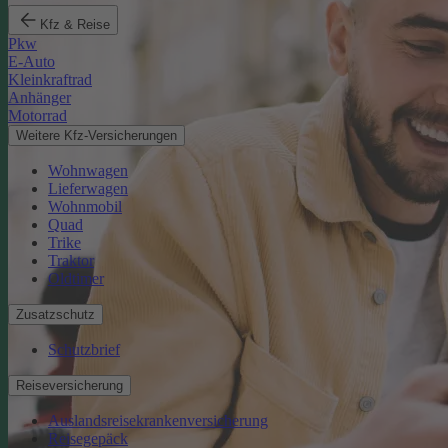
Kfz & Reise
Pkw
E-Auto
Kleinkraftrad
Anhänger
Motorrad
Weitere Kfz-Versicherungen
Wohnwagen
Lieferwagen
Wohnmobil
Quad
Trike
Traktor
Oldtimer
Zusatzschutz
Schutzbrief
Reiseversicherung
Auslandsreisekrankenversicherung
Reisegepäck