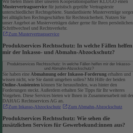
Wir bieten Ihnen über unseren Kooperationspartner KLUGO einen
Mustervertragsservice
für juristisch geprüfte Vertragstexte
unterschiedlicher Rechtsgebiete.
Standardisierte Musterverträge sorge
bei alltäglichen Rechtsgeschäften für Rechtssicherheit. Nutzen Sie
unser Angebot an Musterverträgen daher gerne für Ihren persönlichen
Schriftwechsel und Rechtsverkehr.
Zum Mustervertragsservice
Produktservices Rechtsschutz: In welche Fällen helfen
mir der Inkasso- und Abmahn-Abzockschutz?
Produktservices Rechtsschutz: In welche Fällen helfen mir der Inkasso-
und Abmahn-Abzockschutz?
Sie haben eine
Abmahnung oder Inkasso-Forderung
erhalten und
wissen nicht, wie Sie damit umgehen sollen? Mit Hilfe der beiden
Online-Assistenten
können Sie herausfinden, was hinter den
Forderungen steckt.
Außerdem erhalten Sie Tipps für Ihr weiteres
Vorgehen. Diese Services bieten wir Ihnen in Zusammenarbeit mit de
DAHAG Rechtsservices AG an.
Zum Inkasso-Abzockschutz
Zum Abmahn-Abzockschutz
Produktservices Rechtsschutz: Wie sehen die
zusätzlichen Services für Gewerbekund:innen aus?