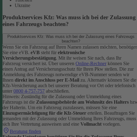
Ukraine
Produktservices Kfz: Was muss ich bei der Zulassung
eines Fahrzeugs beachten?
Produktservices Kfz: Was muss ich bei der Zulassung eines Fahrzeugs
beachten?
Wenn Sie ein Fahrzeug auf Ihren Namen zulassen möchten, benötige
Sie eine eVB.
eVB
steht für
elektronische
Versicherungsbestätigung
. Mit ihr weisen Sie nach, dass Ihr
Fahrzeug versichert ist.
Über unseren
Online-Rechner
können Sie
einen Antrag auf Versicherungsschutz für Ihren Pkw stellen. Die zur
Anmeldung des Fahrzeugs notwendige eVB-Nummer senden wir
Ihnen
direkt im Anschluss per E-Mail
zu.
Alternativ können Sie die
Kfz-Versicherung auch bei unserer Beratung vor Ort oder telefonisch
unter
0800 4-757-757
abschließen.
Hinweis: Zuständig für die Zulassung oder Ummeldung eines
Fahrzeugs ist die
Zulassungsbehörde am Wohnsitz des Halters
bzw
der Halterin.
Um ein Fahrzeug zuzulassen, müssen Sie eine
Einzugsermächtigung für die Kfz-Steuer
erteilen.
Beauftragen Sie
jemanden mit der Zulassung oder Ummeldung Ihres Fahrzeugs, muss
sich Ihre Vertretung ausweisen und eine
Vollmacht
vorlegen.
Beratung finden
Folgende Unterlagen benötigen Sie für die Zulassung Ihres