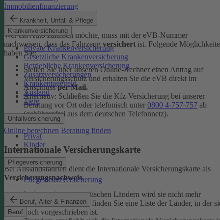
Immobilienfinanzierung
eVB-Nummer
Krankheit, Unfall & Pflege
Krankenversicherung
Wer ein Auto zulassen möchte, muss mit der eVB-Nummer
nachweisen, dass das Fahrzeug
versichert
ist. Folgende Möglichkeit
Private Krankenversicherung
haben Sie:
Gesetzliche Krankenversicherung
Betriebliche Krankenversicherung
Stellen Sie über unseren Online-Rechner einen Antrag auf
Zusatzversicherungen
Versicherungsschutz und erhalten Sie die eVB direkt im
Krankentagegeld
Anschluss
per Mail.
Ausland
Alternativ: Schließen Sie die Kfz-​Versicherung bei unserer
Tiere
Beratung vor Ort oder telefonisch unter
0800 4-​757-757
ab
(gebührenfrei aus dem deutschen Telefonnetz).
Unfallversicherung
Online berechnen
Beratung finden
Privat
Kinder
Internationale Versicherungskarte
Pflegeversicherung
Bei Auslandsfahrten dient die Internationale Versicherungskarte als
Versicherungsnachweis
.
Pflegezusatzversicherung
In den meisten europäischen Ländern wird sie nicht mehr
Beruf, Alter & Finanzen
verlangt. In den
FAQ
finden Sie eine Liste der Länder, in der si
noch vorgeschrieben ist.
Beruf