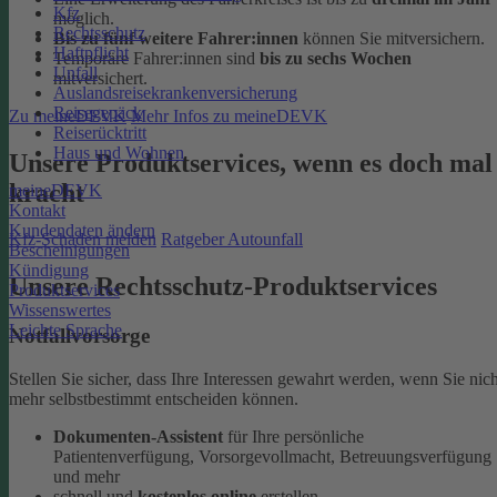
Kfz
möglich.
Rechtsschutz
Bis zu fünf weitere Fahrer:innen
können Sie mitversichern.
Haftpflicht
Temporäre Fahrer:innen sind
bis zu sechs Wochen
Unfall
mitversichert.
Auslandsreisekrankenversicherung
Reisegepäck
Zu meineDEVK
Mehr Infos zu meineDEVK
Reiserücktritt
Haus und Wohnen
Unsere Produktservices, wenn es doch mal
kracht
meineDEVK
Kontakt
Kundendaten ändern
Kfz-Schaden melden
Ratgeber Autounfall
Bescheinigungen
Kündigung
Unsere Rechtsschutz-Produktservices
Produktservices
Wissenswertes
Leichte Sprache
Notfallvorsorge
Stellen Sie sicher, dass Ihre Interessen gewahrt werden, wenn Sie nich
mehr selbstbestimmt entscheiden können.
Dokumenten-Assistent
für Ihre persönliche
Patientenverfügung, Vorsorgevollmacht, Betreuungsverfügung
und mehr
schnell und
kostenlos online
erstellen