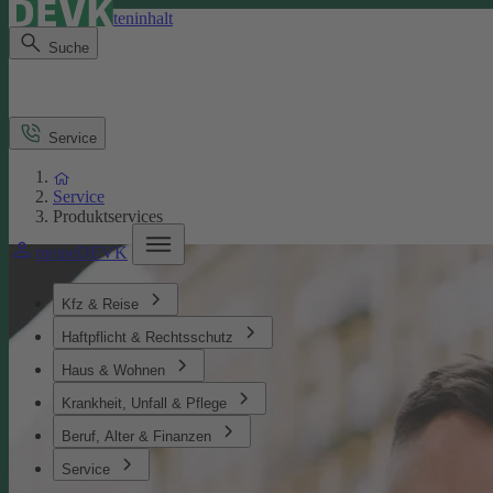
Direkt zum Seiteninhalt
Suche
Service
Service
Produktservices
meineDEVK
Kfz & Reise
Haftpflicht & Rechtsschutz
Haus & Wohnen
Krankheit, Unfall & Pflege
Beruf, Alter & Finanzen
Service