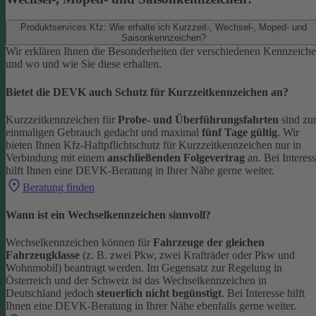
Produktservices Kfz: Wie erhalte ich Kurzzeit-, Wechsel-, Moped- und
Saisonkennzeichen?
Wir erklären Ihnen die Besonderheiten der verschiedenen Kennzeich
und wo und wie Sie diese erhalten.
Bietet die DEVK auch Schutz für Kurzzeitkennzeichen an?
Kurzzeitkennzeichen für
Probe- und Überführungsfahrten
sind z
einmaligen Gebrauch gedacht und maximal
fünf Tage gültig
. Wir
bieten Ihnen Kfz-Haftpflichtschutz für Kurzzeitkennzeichen nur in
Verbindung mit einem
anschließenden Folgevertrag
an.
Bei Interes
hilft Ihnen eine DEVK-Beratung in Ihrer Nähe gerne weiter.
Beratung finden
Wann ist ein Wechselkennzeichen sinnvoll?
Wechselkennzeichen können für
Fahrzeuge der gleichen
Fahrzeugklasse
(z. B. zwei Pkw, zwei Krafträder oder Pkw und
Wohnmobil) beantragt werden. Im Gegensatz zur Regelung in
Österreich und der Schweiz ist das Wechselkennzeichen in
Deutschland jedoch
steuerlich nicht begünstigt
.
Bei Interesse hilft
Ihnen eine DEVK-Beratung in Ihrer Nähe ebenfalls gerne weiter.