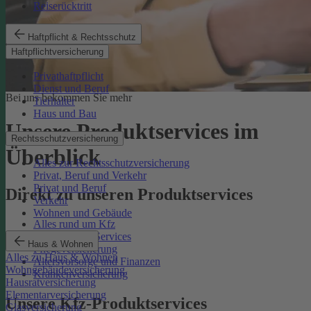
Reiserücktritt
Haftpflicht & Rechtsschutz
Haftpflichtversicherung
Privathaftpflicht
Dienst und Beruf
Bei uns bekommen Sie mehr
Tierhalter
Haus und Bau
Unsere Produktservices im
Rechtsschutzversicherung
Überblick
Alles zur Rechtsschutzversicherung
Privat, Beruf und Verkehr
Privat und Beruf
Direkt zu unseren Produktservices
Verkehr
Wohnen und Gebäude
Alles rund um Kfz
Rechtsschutz-Services
Haus & Wohnen
Pflegeversicherung
Alles zu Haus & Wohnen
Altersvorsorge und Finanzen
Wohngebäudeversicherung
Krankenversicherung
Hausratversicherung
Elementarversicherung
Unsere Kfz-Produktservices
Glasversicherung