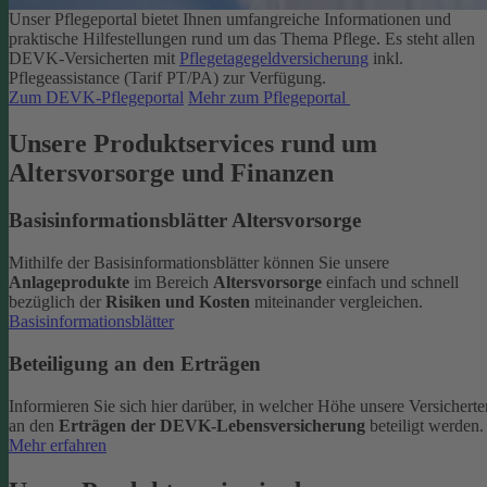
Unser Pflegeportal bietet Ihnen umfangreiche Informationen und
praktische Hilfestellungen rund um das Thema Pflege.
Es steht allen
DEVK-Versicherten mit
Pflegetagegeldversicherung
inkl.
Pflegeassistance (Tarif PT/PA) zur Verfügung.
Zum DEVK-Pflegeportal
Mehr zum Pflegeportal
Unsere Produktservices rund um
Altersvorsorge und Finanzen
Basisinformationsblätter Altersvorsorge
Mithilfe der Basisinformationsblätter können Sie unsere
Anlageprodukte
im Bereich
Altersvorsorge
einfach und schnell
bezüglich der
Risiken und Kosten
miteinander vergleichen.
Basisinformationsblätter
Beteiligung an den Erträgen
Informieren Sie sich hier darüber, in welcher Höhe unsere Versicherte
an den
Erträgen der DEVK-Lebensversicherung
beteiligt werden.
Mehr erfahren