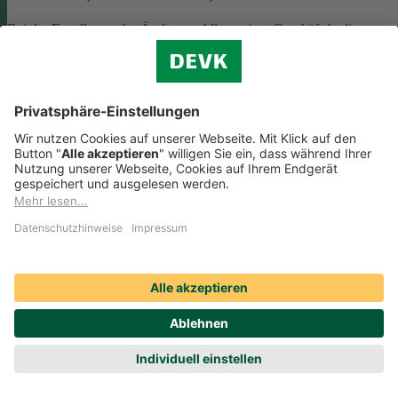
Bei der Erstellung oder Änderung Allgemeiner Geschäftsbedingunge
(AGB) ist eine Vielzahl rechtlicher Vorschriften zu beachten. Wir
helfen Ihnen dabei und vermitteln Ihnen versierte selbstständige
Rechtsbeistände, die Ihre
AGB nach deutschem Recht auf Herz u
Nieren prüfen
.
Die genannten Services werden Ihnen über das
Online-Portal der DAHAG Rechtsservices AG angeboten.
Zum Gewerbeservice
Beratungs-Rechtsschutz bei Unternehmensnachfolge
Wenn Sie Ihre Firma an eine Nachfolgerin oder einen Nachfolger
übergeben, sind viele rechtliche Fragen zu klären. Wir vermitteln Ihn
kompetente, selbstständige Rechtsanwältinnen und Rechtsanwälte, di
Sie beraten und Ihre Fragen zur
Unternehmensnachfolge
beantworten.
Rufen Sie einfach unsere telefonische Schadenhilfe
Rechtsschutz an:
0221 757-1996
.
Produktservices Krankenversicherung: Welche
Vorteile bietet mir die Krankenversicherungs-App der
DEVK?
Produktservices Krankenversicherung: Welche Vorteile bietet mir die