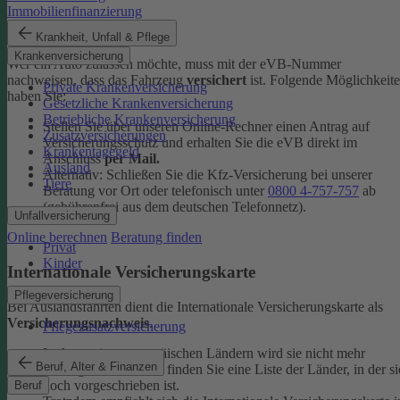
Immobilienfinanzierung
eVB-Nummer
Krankheit, Unfall & Pflege
Krankenversicherung
Wer ein Auto zulassen möchte, muss mit der eVB-Nummer
nachweisen, dass das Fahrzeug
versichert
ist. Folgende Möglichkeit
Private Krankenversicherung
haben Sie:
Gesetzliche Krankenversicherung
Betriebliche Krankenversicherung
Stellen Sie über unseren Online-Rechner einen Antrag auf
Zusatzversicherungen
Versicherungsschutz und erhalten Sie die eVB direkt im
Krankentagegeld
Anschluss
per Mail.
Ausland
Alternativ: Schließen Sie die Kfz-​Versicherung bei unserer
Tiere
Beratung vor Ort oder telefonisch unter
0800 4-​757-757
ab
(gebührenfrei aus dem deutschen Telefonnetz).
Unfallversicherung
Online berechnen
Beratung finden
Privat
Kinder
Internationale Versicherungskarte
Pflegeversicherung
Bei Auslandsfahrten dient die Internationale Versicherungskarte als
Versicherungsnachweis
.
Pflegezusatzversicherung
In den meisten europäischen Ländern wird sie nicht mehr
Beruf, Alter & Finanzen
verlangt. In den
FAQ
finden Sie eine Liste der Länder, in der si
noch vorgeschrieben ist.
Beruf