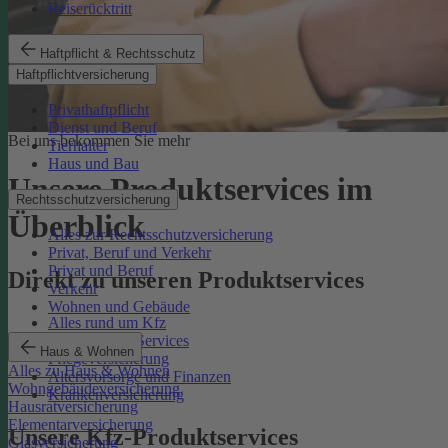
Reiserücktritt
Haftpflicht & Rechtsschutz
Haftpflichtversicherung
Privathaftpflicht
Dienst und Beruf
Bei uns bekommen Sie mehr
Tierhalter
Haus und Bau
Unsere Produktservices im
Rechtsschutzversicherung
Überblick
Alles zur Rechtsschutzversicherung
Privat, Beruf und Verkehr
Privat und Beruf
Direkt zu unseren Produktservices
Verkehr
Wohnen und Gebäude
Alles rund um Kfz
Rechtsschutz-Services
Haus & Wohnen
Pflegeversicherung
Alles zu Haus & Wohnen
Altersvorsorge und Finanzen
Wohngebäudeversicherung
Krankenversicherung
Hausratversicherung
Elementarversicherung
Unsere Kfz-Produktservices
Glasversicherung