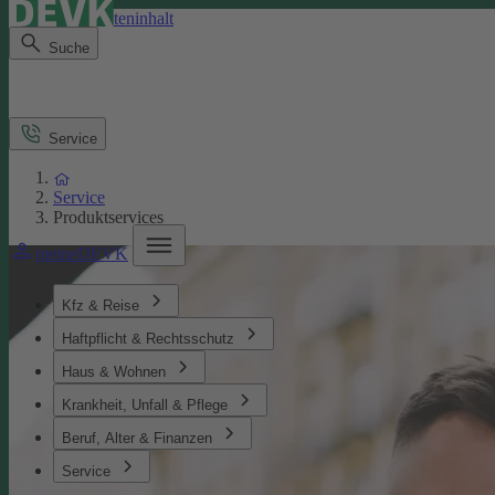
Direkt zum Seiteninhalt
Suche
Service
Service
Produktservices
meineDEVK
Kfz & Reise
Haftpflicht & Rechtsschutz
Haus & Wohnen
Krankheit, Unfall & Pflege
Beruf, Alter & Finanzen
Service