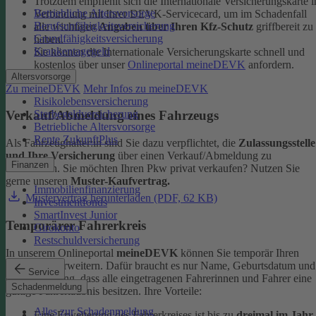
Trotzdem empfiehlt sich die Internationale Versicherungskarte i
Betriebliche Altersvorsorge
Verbindung mit Ihrer DEVK-Servicecard, um im Schadenfall
Berufsunfähigkeitsversicherung
alle wichtigen
Angaben über Ihren Kfz-Schutz
griffbereit zu
Grundfähigkeitsversicherung
haben.
Krankentagegeld
Sie können die Internationale Versicherungskarte schnell und
kostenlos über unser
Onlineportal meineDEVK
anfordern.
Altersvorsorge
Zu meineDEVK
Mehr Infos zu meineDEVK
Risikolebensversicherung
Sterbegeldversicherung
Verkauf/Abmeldung eines Fahrzeugs
Betriebliche Altersvorsorge
Rente ZukunftPlus
Als Fahrzeughalter:in sind Sie dazu verpflichtet, die
Zulassungsstelle
und Ihre Versicherung
über einen Verkauf/Abmeldung zu
Finanzen
informieren. Sie möchten Ihren Pkw privat verkaufen? Nutzen Sie
gerne unseren
Muster-Kaufvertrag.
Immobilienfinanzierung
Mustervertrag herunterladen (PDF, 62 KB)
Investmentfonds
SmartInvest Junior
Temporärer Fahrerkreis
Girokonto
Restschuldversicherung
In unserem Onlineportal
meineDEVK
können Sie temporär Ihren
Fahrerkreis erweitern. Dafür braucht es nur Name, Geburtsdatum und
Service
die Bestätigung, dass alle eingetragenen Fahrerinnen und Fahrer eine
Schadenmeldung
gültige Fahrerlaubnis besitzen.
Ihre Vorteile:
Alles zur Schadenmeldung
Eine Erweiterung des Fahrerkreises ist bis zu
dreimal im Jahr