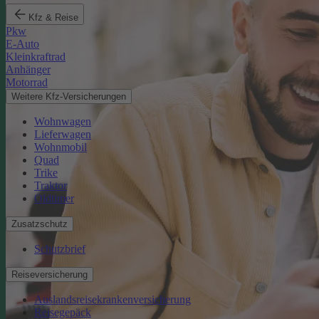
Kfz & Reise
Pkw
E-Auto
Kleinkraftrad
Anhänger
Motorrad
Weitere Kfz-Versicherungen
Wohnwagen
Lieferwagen
Wohnmobil
Quad
Trike
Traktor
Oldtimer
Zusatzschutz
Schutzbrief
Reiseversicherung
Auslandsreisekrankenversicherung
Reisegepäck