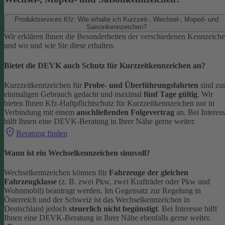
Produktservices Kfz: Wie erhalte ich Kurzzeit-, Wechsel-, Moped- und
Saisonkennzeichen?
Wir erklären Ihnen die Besonderheiten der verschiedenen Kennzeich
und wo und wie Sie diese erhalten.
Bietet die DEVK auch Schutz für Kurzzeitkennzeichen an?
Kurzzeitkennzeichen für
Probe- und Überführungsfahrten
sind z
einmaligen Gebrauch gedacht und maximal
fünf Tage gültig
. Wir
bieten Ihnen Kfz-Haftpflichtschutz für Kurzzeitkennzeichen nur in
Verbindung mit einem
anschließenden Folgevertrag
an.
Bei Interes
hilft Ihnen eine DEVK-Beratung in Ihrer Nähe gerne weiter.
Beratung finden
Wann ist ein Wechselkennzeichen sinnvoll?
Wechselkennzeichen können für
Fahrzeuge der gleichen
Fahrzeugklasse
(z. B. zwei Pkw, zwei Krafträder oder Pkw und
Wohnmobil) beantragt werden. Im Gegensatz zur Regelung in
Österreich und der Schweiz ist das Wechselkennzeichen in
Deutschland jedoch
steuerlich nicht begünstigt
.
Bei Interesse hilft
Ihnen eine DEVK-Beratung in Ihrer Nähe ebenfalls gerne weiter.