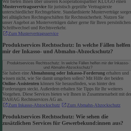
Wir bieten Ihnen über unseren Kooperationspartner KLUGO einen
Mustervertragsservice
für juristisch geprüfte Vertragstexte
unterschiedlicher Rechtsgebiete.
Standardisierte Musterverträge sorge
bei alltäglichen Rechtsgeschäften für Rechtssicherheit. Nutzen Sie
unser Angebot an Musterverträgen daher gerne für Ihren persönlichen
Schriftwechsel und Rechtsverkehr.
Zum Mustervertragsservice
Produktservices Rechtsschutz: In welche Fällen helfen
mir der Inkasso- und Abmahn-Abzockschutz?
Produktservices Rechtsschutz: In welche Fällen helfen mir der Inkasso-
und Abmahn-Abzockschutz?
Sie haben eine
Abmahnung oder Inkasso-Forderung
erhalten und
wissen nicht, wie Sie damit umgehen sollen? Mit Hilfe der beiden
Online-Assistenten
können Sie herausfinden, was hinter den
Forderungen steckt.
Außerdem erhalten Sie Tipps für Ihr weiteres
Vorgehen. Diese Services bieten wir Ihnen in Zusammenarbeit mit de
DAHAG Rechtsservices AG an.
Zum Inkasso-Abzockschutz
Zum Abmahn-Abzockschutz
Produktservices Rechtsschutz: Wie sehen die
zusätzlichen Services für Gewerbekund:innen aus?