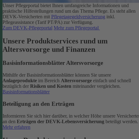
Unser Pflegeportal bietet Ihnen umfangreiche Informationen und
praktische Hilfestellungen rund um das Thema Pflege.
Es steht allen
DEVK-Versicherten mit
Pflegetagegeldversicherung
inkl.
Pflegeassistance (Tarif PT/PA) zur Verfügung.
Zum DEVK-Pflegeportal
Mehr zum Pflegeportal
Unsere Produktservices rund um
Altersvorsorge und Finanzen
Basisinformationsblätter Altersvorsorge
Mithilfe der Basisinformationsblätter können Sie unsere
Anlageprodukte
im Bereich
Altersvorsorge
einfach und schnell
bezüglich der
Risiken und Kosten
miteinander vergleichen.
Basisinformationsblätter
Beteiligung an den Erträgen
Informieren Sie sich hier darüber, in welcher Höhe unsere Versicherte
an den
Erträgen der DEVK-Lebensversicherung
beteiligt werden.
Mehr erfahren