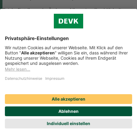
Bei der Erstellung oder Änderung Allgemeiner Geschäftsbedingunge
(AGB) ist eine Vielzahl rechtlicher Vorschriften zu beachten. Wir
helfen Ihnen dabei und vermitteln Ihnen versierte selbstständige
Rechtsbeistände, die Ihre
AGB nach deutschem Recht auf Herz u
Nieren prüfen
.
Die genannten Services werden Ihnen über das
Online-Portal der DAHAG Rechtsservices AG angeboten.
Zum Gewerbeservice
Beratungs-Rechtsschutz bei Unternehmensnachfolge
Wenn Sie Ihre Firma an eine Nachfolgerin oder einen Nachfolger
übergeben, sind viele rechtliche Fragen zu klären. Wir vermitteln Ihn
kompetente, selbstständige Rechtsanwältinnen und Rechtsanwälte, di
Sie beraten und Ihre Fragen zur
Unternehmensnachfolge
beantworten.
Rufen Sie einfach unsere telefonische Schadenhilfe
Rechtsschutz an:
0221 757-1996
.
Produktservices Krankenversicherung: Welche
Vorteile bietet mir die Krankenversicherungs-App der
DEVK?
Produktservices Krankenversicherung: Welche Vorteile bietet mir die