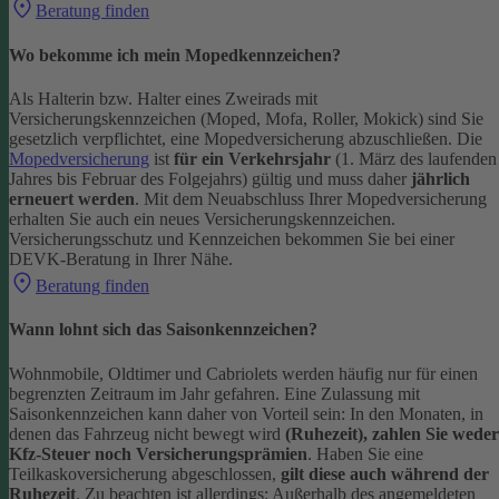
Beratung finden
Wo bekomme ich mein Mopedkennzeichen?
Als Halterin bzw. Halter eines Zweirads mit
Versicherungskennzeichen (Moped, Mofa, Roller, Mokick) sind Sie
gesetzlich verpflichtet, eine Mopedversicherung abzuschließen. Die
Mopedversicherung
ist
für ein Verkehrsjahr
(1. März des laufenden
Jahres bis Februar des Folgejahrs) gültig und muss daher
jährlich
erneuert werden
. Mit dem Neuabschluss Ihrer Mopedversicherung
erhalten Sie auch ein neues Versicherungskennzeichen.
Versicherungsschutz und Kennzeichen bekommen Sie bei einer
DEVK-Beratung in Ihrer Nähe.
Beratung finden
Wann lohnt sich das Saisonkennzeichen?
Wohnmobile, Oldtimer und Cabriolets werden häufig nur für einen
begrenzten Zeitraum im Jahr gefahren. Eine Zulassung mit
Saisonkennzeichen kann daher von Vorteil sein: In den Monaten, in
denen das Fahrzeug nicht bewegt wird
(Ruhezeit), zahlen Sie weder
Kfz-Steuer noch Versicherungsprämien
.
Haben Sie eine
Teilkaskoversicherung abgeschlossen,
gilt diese auch während der
Ruhezeit
. Zu beachten ist allerdings: Außerhalb des angemeldeten