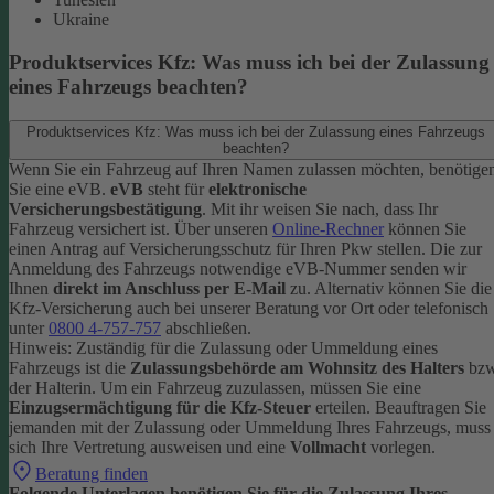
Ukraine
Produktservices Kfz: Was muss ich bei der Zulassung
eines Fahrzeugs beachten?
Produktservices Kfz: Was muss ich bei der Zulassung eines Fahrzeugs
beachten?
Wenn Sie ein Fahrzeug auf Ihren Namen zulassen möchten, benötige
Sie eine eVB.
eVB
steht für
elektronische
Versicherungsbestätigung
. Mit ihr weisen Sie nach, dass Ihr
Fahrzeug versichert ist.
Über unseren
Online-Rechner
können Sie
einen Antrag auf Versicherungsschutz für Ihren Pkw stellen. Die zur
Anmeldung des Fahrzeugs notwendige eVB-Nummer senden wir
Ihnen
direkt im Anschluss per E-Mail
zu.
Alternativ können Sie die
Kfz-Versicherung auch bei unserer Beratung vor Ort oder telefonisch
unter
0800 4-757-757
abschließen.
Hinweis: Zuständig für die Zulassung oder Ummeldung eines
Fahrzeugs ist die
Zulassungsbehörde am Wohnsitz des Halters
bzw
der Halterin.
Um ein Fahrzeug zuzulassen, müssen Sie eine
Einzugsermächtigung für die Kfz-Steuer
erteilen.
Beauftragen Sie
jemanden mit der Zulassung oder Ummeldung Ihres Fahrzeugs, muss
sich Ihre Vertretung ausweisen und eine
Vollmacht
vorlegen.
Beratung finden
Folgende Unterlagen benötigen Sie für die Zulassung Ihres