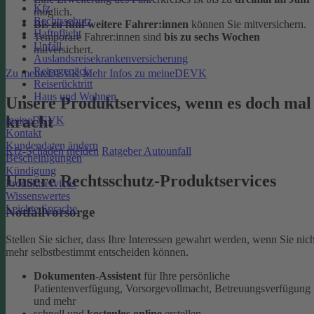
Kfz
möglich.
Rechtsschutz
Bis zu fünf weitere Fahrer:innen
können Sie mitversichern.
Haftpflicht
Temporäre Fahrer:innen sind
bis zu sechs Wochen
Unfall
mitversichert.
Auslandsreisekrankenversicherung
Reisegepäck
Zu meineDEVK
Mehr Infos zu meineDEVK
Reiserücktritt
Haus und Wohnen
Unsere Produktservices, wenn es doch mal
kracht
meineDEVK
Kontakt
Kundendaten ändern
Kfz-Schaden melden
Ratgeber Autounfall
Bescheinigungen
Kündigung
Unsere Rechtsschutz-Produktservices
Produktservices
Wissenswertes
Leichte Sprache
Notfallvorsorge
Stellen Sie sicher, dass Ihre Interessen gewahrt werden, wenn Sie nich
mehr selbstbestimmt entscheiden können.
Dokumenten-Assistent
für Ihre persönliche
Patientenverfügung, Vorsorgevollmacht, Betreuungsverfügung
und mehr
schnell und
kostenlos online
erstellen