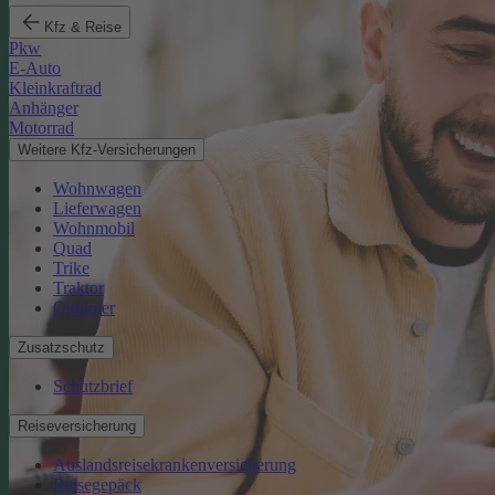
Kfz & Reise
Pkw
E-Auto
Kleinkraftrad
Anhänger
Motorrad
Weitere Kfz-Versicherungen
Wohnwagen
Lieferwagen
Wohnmobil
Quad
Trike
Traktor
Oldtimer
Zusatzschutz
Schutzbrief
Reiseversicherung
Auslandsreisekrankenversicherung
Reisegepäck