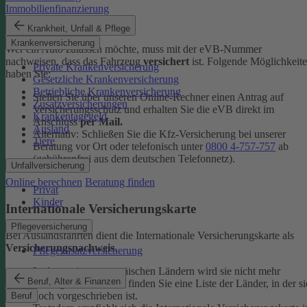
Immobilienfinanzierung
eVB-Nummer
Krankheit, Unfall & Pflege
Krankenversicherung
Wer ein Auto zulassen möchte, muss mit der eVB-Nummer
nachweisen, dass das Fahrzeug
versichert
ist. Folgende Möglichkeit
Private Krankenversicherung
haben Sie:
Gesetzliche Krankenversicherung
Betriebliche Krankenversicherung
Stellen Sie über unseren Online-Rechner einen Antrag auf
Zusatzversicherungen
Versicherungsschutz und erhalten Sie die eVB direkt im
Krankentagegeld
Anschluss
per Mail.
Ausland
Alternativ: Schließen Sie die Kfz-​Versicherung bei unserer
Tiere
Beratung vor Ort oder telefonisch unter
0800 4-​757-757
ab
(gebührenfrei aus dem deutschen Telefonnetz).
Unfallversicherung
Online berechnen
Beratung finden
Privat
Kinder
Internationale Versicherungskarte
Pflegeversicherung
Bei Auslandsfahrten dient die Internationale Versicherungskarte als
Versicherungsnachweis
.
Pflegezusatzversicherung
In den meisten europäischen Ländern wird sie nicht mehr
Beruf, Alter & Finanzen
verlangt. In den
FAQ
finden Sie eine Liste der Länder, in der si
noch vorgeschrieben ist.
Beruf