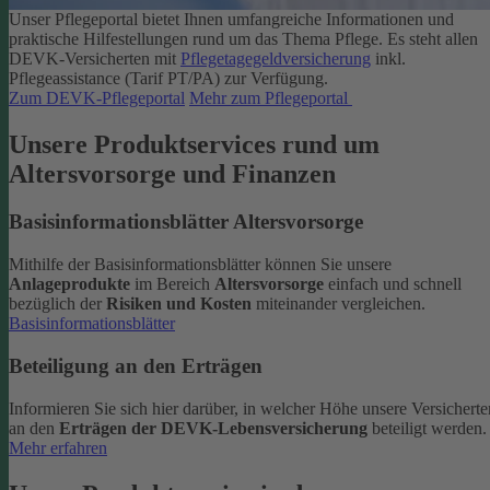
Unser Pflegeportal bietet Ihnen umfangreiche Informationen und
praktische Hilfestellungen rund um das Thema Pflege.
Es steht allen
DEVK-Versicherten mit
Pflegetagegeldversicherung
inkl.
Pflegeassistance (Tarif PT/PA) zur Verfügung.
Zum DEVK-Pflegeportal
Mehr zum Pflegeportal
Unsere Produktservices rund um
Altersvorsorge und Finanzen
Basisinformationsblätter Altersvorsorge
Mithilfe der Basisinformationsblätter können Sie unsere
Anlageprodukte
im Bereich
Altersvorsorge
einfach und schnell
bezüglich der
Risiken und Kosten
miteinander vergleichen.
Basisinformationsblätter
Beteiligung an den Erträgen
Informieren Sie sich hier darüber, in welcher Höhe unsere Versicherte
an den
Erträgen der DEVK-Lebensversicherung
beteiligt werden.
Mehr erfahren