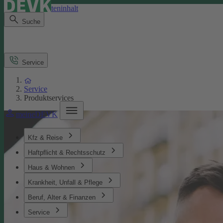
Direkt zum Seiteninhalt
Suche
Service
Service
Produktservices
meineDEVK
Kfz & Reise
Haftpflicht & Rechtsschutz
Haus & Wohnen
Krankheit, Unfall & Pflege
Beruf, Alter & Finanzen
Service