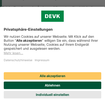
Bei der Erstellung oder Änderung Allgemeiner Geschäftsbedingunge
(AGB) ist eine Vielzahl rechtlicher Vorschriften zu beachten. Wir
helfen Ihnen dabei und vermitteln Ihnen versierte selbstständige
Rechtsbeistände, die Ihre
AGB nach deutschem Recht auf Herz u
Nieren prüfen
.
Die genannten Services werden Ihnen über das
Online-Portal der DAHAG Rechtsservices AG angeboten.
Zum Gewerbeservice
Beratungs-Rechtsschutz bei Unternehmensnachfolge
Wenn Sie Ihre Firma an eine Nachfolgerin oder einen Nachfolger
übergeben, sind viele rechtliche Fragen zu klären. Wir vermitteln Ihn
kompetente, selbstständige Rechtsanwältinnen und Rechtsanwälte, di
Sie beraten und Ihre Fragen zur
Unternehmensnachfolge
beantworten.
Rufen Sie einfach unsere telefonische Schadenhilfe
Rechtsschutz an:
0221 757-1996
.
Produktservices Krankenversicherung: Welche
Vorteile bietet mir die Krankenversicherungs-App der
DEVK?
Produktservices Krankenversicherung: Welche Vorteile bietet mir die