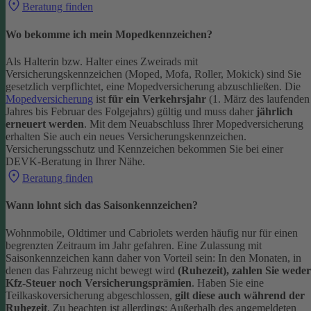
Beratung finden
Wo bekomme ich mein Mopedkennzeichen?
Als Halterin bzw. Halter eines Zweirads mit
Versicherungskennzeichen (Moped, Mofa, Roller, Mokick) sind Sie
gesetzlich verpflichtet, eine Mopedversicherung abzuschließen. Die
Mopedversicherung
ist
für ein Verkehrsjahr
(1. März des laufenden
Jahres bis Februar des Folgejahrs) gültig und muss daher
jährlich
erneuert werden
. Mit dem Neuabschluss Ihrer Mopedversicherung
erhalten Sie auch ein neues Versicherungskennzeichen.
Versicherungsschutz und Kennzeichen bekommen Sie bei einer
DEVK-Beratung in Ihrer Nähe.
Beratung finden
Wann lohnt sich das Saisonkennzeichen?
Wohnmobile, Oldtimer und Cabriolets werden häufig nur für einen
begrenzten Zeitraum im Jahr gefahren. Eine Zulassung mit
Saisonkennzeichen kann daher von Vorteil sein: In den Monaten, in
denen das Fahrzeug nicht bewegt wird
(Ruhezeit), zahlen Sie weder
Kfz-Steuer noch Versicherungsprämien
.
Haben Sie eine
Teilkaskoversicherung abgeschlossen,
gilt diese auch während der
Ruhezeit
. Zu beachten ist allerdings: Außerhalb des angemeldeten