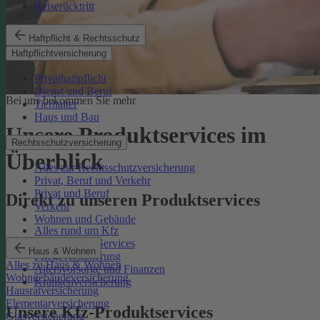
Reiserücktritt
Haftpflicht & Rechtsschutz
Haftpflichtversicherung
Privathaftpflicht
Dienst und Beruf
Bei uns bekommen Sie mehr
Tierhalter
Haus und Bau
Unsere Produktservices im
Rechtsschutzversicherung
Überblick
Alles zur Rechtsschutzversicherung
Privat, Beruf und Verkehr
Privat und Beruf
Direkt zu unseren Produktservices
Verkehr
Wohnen und Gebäude
Alles rund um Kfz
Rechtsschutz-Services
Haus & Wohnen
Pflegeversicherung
Alles zu Haus & Wohnen
Altersvorsorge und Finanzen
Wohngebäudeversicherung
Krankenversicherung
Hausratversicherung
Elementarversicherung
Unsere Kfz-Produktservices
Glasversicherung