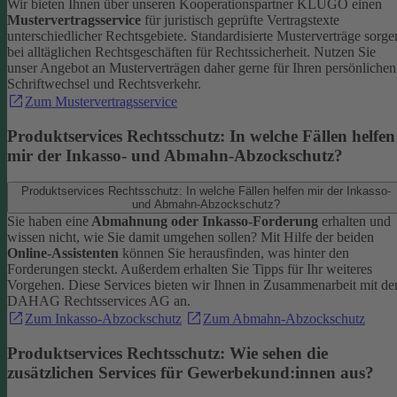
Wir bieten Ihnen über unseren Kooperationspartner KLUGO einen
Mustervertragsservice
für juristisch geprüfte Vertragstexte
unterschiedlicher Rechtsgebiete.
Standardisierte Musterverträge sorge
bei alltäglichen Rechtsgeschäften für Rechtssicherheit. Nutzen Sie
unser Angebot an Musterverträgen daher gerne für Ihren persönlichen
Schriftwechsel und Rechtsverkehr.
Zum Mustervertragsservice
Produktservices Rechtsschutz: In welche Fällen helfen
mir der Inkasso- und Abmahn-Abzockschutz?
Produktservices Rechtsschutz: In welche Fällen helfen mir der Inkasso-
und Abmahn-Abzockschutz?
Sie haben eine
Abmahnung oder Inkasso-Forderung
erhalten und
wissen nicht, wie Sie damit umgehen sollen? Mit Hilfe der beiden
Online-Assistenten
können Sie herausfinden, was hinter den
Forderungen steckt.
Außerdem erhalten Sie Tipps für Ihr weiteres
Vorgehen. Diese Services bieten wir Ihnen in Zusammenarbeit mit de
DAHAG Rechtsservices AG an.
Zum Inkasso-Abzockschutz
Zum Abmahn-Abzockschutz
Produktservices Rechtsschutz: Wie sehen die
zusätzlichen Services für Gewerbekund:innen aus?