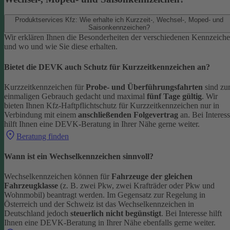
Produktservices Kfz: Wie erhalte ich Kurzzeit-, Wechsel-, Moped- und
Saisonkennzeichen?
Wir erklären Ihnen die Besonderheiten der verschiedenen Kennzeich
und wo und wie Sie diese erhalten.
Bietet die DEVK auch Schutz für Kurzzeitkennzeichen an?
Kurzzeitkennzeichen für
Probe- und Überführungsfahrten
sind z
einmaligen Gebrauch gedacht und maximal
fünf Tage gültig
. Wir
bieten Ihnen Kfz-Haftpflichtschutz für Kurzzeitkennzeichen nur in
Verbindung mit einem
anschließenden Folgevertrag
an.
Bei Interes
hilft Ihnen eine DEVK-Beratung in Ihrer Nähe gerne weiter.
Beratung finden
Wann ist ein Wechselkennzeichen sinnvoll?
Wechselkennzeichen können für
Fahrzeuge der gleichen
Fahrzeugklasse
(z. B. zwei Pkw, zwei Krafträder oder Pkw und
Wohnmobil) beantragt werden. Im Gegensatz zur Regelung in
Österreich und der Schweiz ist das Wechselkennzeichen in
Deutschland jedoch
steuerlich nicht begünstigt
.
Bei Interesse hilft
Ihnen eine DEVK-Beratung in Ihrer Nähe ebenfalls gerne weiter.