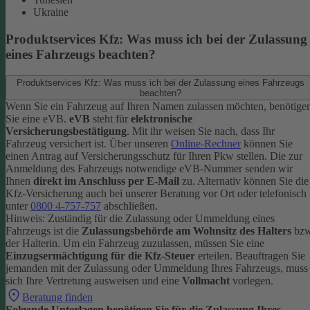
Ukraine
Produktservices Kfz: Was muss ich bei der Zulassung
eines Fahrzeugs beachten?
Produktservices Kfz: Was muss ich bei der Zulassung eines Fahrzeugs
beachten?
Wenn Sie ein Fahrzeug auf Ihren Namen zulassen möchten, benötige
Sie eine eVB.
eVB
steht für
elektronische
Versicherungsbestätigung
. Mit ihr weisen Sie nach, dass Ihr
Fahrzeug versichert ist.
Über unseren
Online-Rechner
können Sie
einen Antrag auf Versicherungsschutz für Ihren Pkw stellen. Die zur
Anmeldung des Fahrzeugs notwendige eVB-Nummer senden wir
Ihnen
direkt im Anschluss per E-Mail
zu.
Alternativ können Sie die
Kfz-Versicherung auch bei unserer Beratung vor Ort oder telefonisch
unter
0800 4-757-757
abschließen.
Hinweis: Zuständig für die Zulassung oder Ummeldung eines
Fahrzeugs ist die
Zulassungsbehörde am Wohnsitz des Halters
bzw
der Halterin.
Um ein Fahrzeug zuzulassen, müssen Sie eine
Einzugsermächtigung für die Kfz-Steuer
erteilen.
Beauftragen Sie
jemanden mit der Zulassung oder Ummeldung Ihres Fahrzeugs, muss
sich Ihre Vertretung ausweisen und eine
Vollmacht
vorlegen.
Beratung finden
Folgende Unterlagen benötigen Sie für die Zulassung Ihres