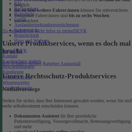
Kfz
möglich.
Rechtsschutz
Bis zu fünf weitere Fahrer:innen
können Sie mitversichern.
Haftpflicht
Temporäre Fahrer:innen sind
bis zu sechs Wochen
Unfall
mitversichert.
Auslandsreisekrankenversicherung
Reisegepäck
Zu meineDEVK
Mehr Infos zu meineDEVK
Reiserücktritt
Haus und Wohnen
Unsere Produktservices, wenn es doch mal
kracht
meineDEVK
Kontakt
Kundendaten ändern
Kfz-Schaden melden
Ratgeber Autounfall
Bescheinigungen
Kündigung
Unsere Rechtsschutz-Produktservices
Produktservices
Wissenswertes
Leichte Sprache
Notfallvorsorge
Stellen Sie sicher, dass Ihre Interessen gewahrt werden, wenn Sie nich
mehr selbstbestimmt entscheiden können.
Dokumenten-Assistent
für Ihre persönliche
Patientenverfügung, Vorsorgevollmacht, Betreuungsverfügung
und mehr
schnell und
kostenlos online
erstellen