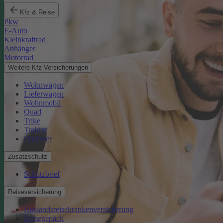
Kfz & Reise
Pkw
E-Auto
Kleinkraftrad
Anhänger
Motorrad
Weitere Kfz-Versicherungen
Wohnwagen
Lieferwagen
Wohnmobil
Quad
Trike
Traktor
Oldtimer
Zusatzschutz
Schutzbrief
Reiseversicherung
Auslandsreisekrankenversicherung
Reisegepäck