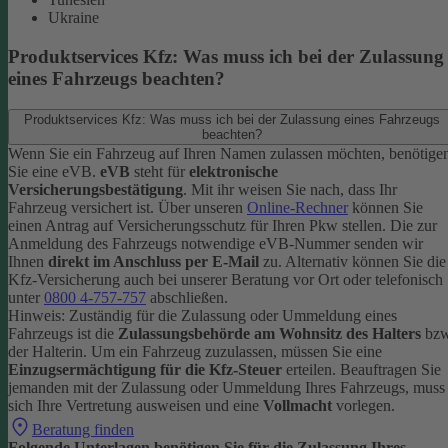
Ukraine
Produktservices Kfz: Was muss ich bei der Zulassung
eines Fahrzeugs beachten?
Produktservices Kfz: Was muss ich bei der Zulassung eines Fahrzeugs
beachten?
Wenn Sie ein Fahrzeug auf Ihren Namen zulassen möchten, benötige
Sie eine eVB.
eVB
steht für
elektronische
Versicherungsbestätigung
. Mit ihr weisen Sie nach, dass Ihr
Fahrzeug versichert ist.
Über unseren
Online-Rechner
können Sie
einen Antrag auf Versicherungsschutz für Ihren Pkw stellen. Die zur
Anmeldung des Fahrzeugs notwendige eVB-Nummer senden wir
Ihnen
direkt im Anschluss per E-Mail
zu.
Alternativ können Sie die
Kfz-Versicherung auch bei unserer Beratung vor Ort oder telefonisch
unter
0800 4-757-757
abschließen.
Hinweis: Zuständig für die Zulassung oder Ummeldung eines
Fahrzeugs ist die
Zulassungsbehörde am Wohnsitz des Halters
bzw
der Halterin.
Um ein Fahrzeug zuzulassen, müssen Sie eine
Einzugsermächtigung für die Kfz-Steuer
erteilen.
Beauftragen Sie
jemanden mit der Zulassung oder Ummeldung Ihres Fahrzeugs, muss
sich Ihre Vertretung ausweisen und eine
Vollmacht
vorlegen.
Beratung finden
Folgende Unterlagen benötigen Sie für die Zulassung Ihres