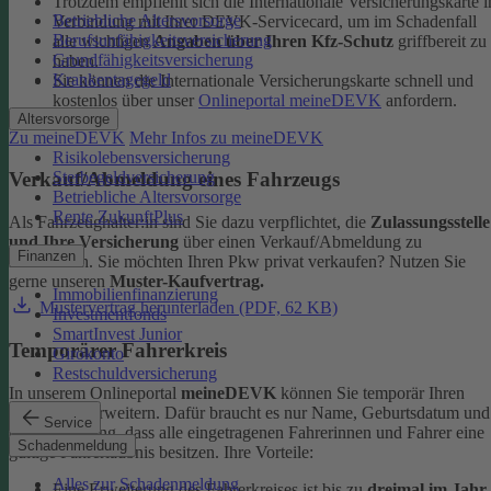
Trotzdem empfiehlt sich die Internationale Versicherungskarte i
Betriebliche Altersvorsorge
Verbindung mit Ihrer DEVK-Servicecard, um im Schadenfall
Berufsunfähigkeitsversicherung
alle wichtigen
Angaben über Ihren Kfz-Schutz
griffbereit zu
Grundfähigkeitsversicherung
haben.
Krankentagegeld
Sie können die Internationale Versicherungskarte schnell und
kostenlos über unser
Onlineportal meineDEVK
anfordern.
Altersvorsorge
Zu meineDEVK
Mehr Infos zu meineDEVK
Risikolebensversicherung
Sterbegeldversicherung
Verkauf/Abmeldung eines Fahrzeugs
Betriebliche Altersvorsorge
Rente ZukunftPlus
Als Fahrzeughalter:in sind Sie dazu verpflichtet, die
Zulassungsstelle
und Ihre Versicherung
über einen Verkauf/Abmeldung zu
Finanzen
informieren. Sie möchten Ihren Pkw privat verkaufen? Nutzen Sie
gerne unseren
Muster-Kaufvertrag.
Immobilienfinanzierung
Mustervertrag herunterladen (PDF, 62 KB)
Investmentfonds
SmartInvest Junior
Temporärer Fahrerkreis
Girokonto
Restschuldversicherung
In unserem Onlineportal
meineDEVK
können Sie temporär Ihren
Fahrerkreis erweitern. Dafür braucht es nur Name, Geburtsdatum und
Service
die Bestätigung, dass alle eingetragenen Fahrerinnen und Fahrer eine
Schadenmeldung
gültige Fahrerlaubnis besitzen.
Ihre Vorteile:
Alles zur Schadenmeldung
Eine Erweiterung des Fahrerkreises ist bis zu
dreimal im Jahr