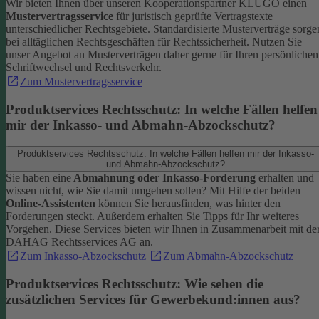
Wir bieten Ihnen über unseren Kooperationspartner KLUGO einen
Mustervertragsservice
für juristisch geprüfte Vertragstexte
unterschiedlicher Rechtsgebiete.
Standardisierte Musterverträge sorge
bei alltäglichen Rechtsgeschäften für Rechtssicherheit. Nutzen Sie
unser Angebot an Musterverträgen daher gerne für Ihren persönlichen
Schriftwechsel und Rechtsverkehr.
Zum Mustervertragsservice
Produktservices Rechtsschutz: In welche Fällen helfen
mir der Inkasso- und Abmahn-Abzockschutz?
Produktservices Rechtsschutz: In welche Fällen helfen mir der Inkasso-
und Abmahn-Abzockschutz?
Sie haben eine
Abmahnung oder Inkasso-Forderung
erhalten und
wissen nicht, wie Sie damit umgehen sollen? Mit Hilfe der beiden
Online-Assistenten
können Sie herausfinden, was hinter den
Forderungen steckt.
Außerdem erhalten Sie Tipps für Ihr weiteres
Vorgehen. Diese Services bieten wir Ihnen in Zusammenarbeit mit de
DAHAG Rechtsservices AG an.
Zum Inkasso-Abzockschutz
Zum Abmahn-Abzockschutz
Produktservices Rechtsschutz: Wie sehen die
zusätzlichen Services für Gewerbekund:innen aus?