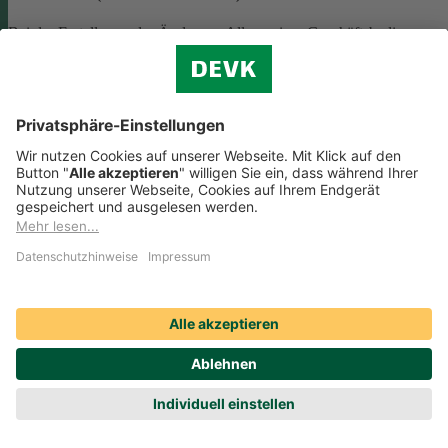
Bei der Erstellung oder Änderung Allgemeiner Geschäftsbedingunge
(AGB) ist eine Vielzahl rechtlicher Vorschriften zu beachten. Wir
helfen Ihnen dabei und vermitteln Ihnen versierte selbstständige
Rechtsbeistände, die Ihre
AGB nach deutschem Recht auf Herz u
Nieren prüfen
.
Die genannten Services werden Ihnen über das
Online-Portal der DAHAG Rechtsservices AG angeboten.
Zum Gewerbeservice
Beratungs-Rechtsschutz bei Unternehmensnachfolge
Wenn Sie Ihre Firma an eine Nachfolgerin oder einen Nachfolger
übergeben, sind viele rechtliche Fragen zu klären. Wir vermitteln Ihn
kompetente, selbstständige Rechtsanwältinnen und Rechtsanwälte, di
Sie beraten und Ihre Fragen zur
Unternehmensnachfolge
beantworten.
Rufen Sie einfach unsere telefonische Schadenhilfe
Rechtsschutz an:
0221 757-1996
.
Produktservices Krankenversicherung: Welche
Vorteile bietet mir die Krankenversicherungs-App der
DEVK?
Produktservices Krankenversicherung: Welche Vorteile bietet mir die