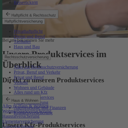
Reiserücktritt
Haftpflicht & Rechtsschutz
Haftpflichtversicherung
Privathaftpflicht
Dienst und Beruf
Bei uns bekommen Sie mehr
Tierhalter
Haus und Bau
Unsere Produktservices im
Rechtsschutzversicherung
Überblick
Alles zur Rechtsschutzversicherung
Privat, Beruf und Verkehr
Privat und Beruf
Direkt zu unseren Produktservices
Verkehr
Wohnen und Gebäude
Alles rund um Kfz
Rechtsschutz-Services
Haus & Wohnen
Pflegeversicherung
Alles zu Haus & Wohnen
Altersvorsorge und Finanzen
Wohngebäudeversicherung
Krankenversicherung
Hausratversicherung
Elementarversicherung
Unsere Kfz-Produktservices
Glasversicherung