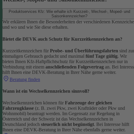
Produktservices Kfz: Wie erhalte ich Kurzzeit-, Wechsel-, Moped- und
Saisonkennzeichen?
Wir erklären Ihnen die Besonderheiten der verschiedenen Kennzeich
und wo und wie Sie diese erhalten.
Bietet die DEVK auch Schutz für Kurzzeitkennzeichen an?
Kurzzeitkennzeichen für
Probe- und Überführungsfahrten
sind z
einmaligen Gebrauch gedacht und maximal
fünf Tage gültig
. Wir
bieten Ihnen Kfz-Haftpflichtschutz für Kurzzeitkennzeichen nur in
Verbindung mit einem
anschließenden Folgevertrag
an.
Bei Interes
hilft Ihnen eine DEVK-Beratung in Ihrer Nähe gerne weiter.
Beratung finden
Wann ist ein Wechselkennzeichen sinnvoll?
Wechselkennzeichen können für
Fahrzeuge der gleichen
Fahrzeugklasse
(z. B. zwei Pkw, zwei Krafträder oder Pkw und
Wohnmobil) beantragt werden. Im Gegensatz zur Regelung in
Österreich und der Schweiz ist das Wechselkennzeichen in
Deutschland jedoch
steuerlich nicht begünstigt
.
Bei Interesse hilft
Ihnen eine DEVK-Beratung in Ihrer Nähe ebenfalls gerne weiter.