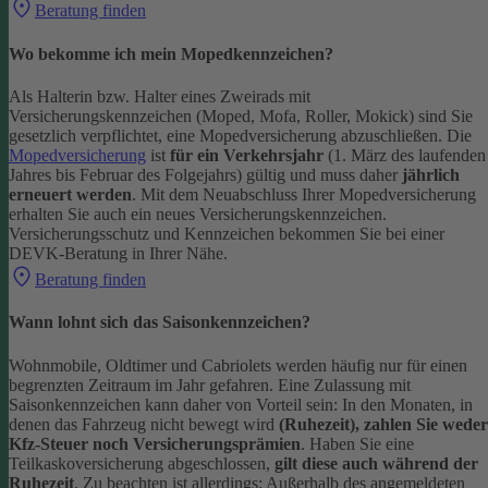
Beratung finden
Wo bekomme ich mein Mopedkennzeichen?
Als Halterin bzw. Halter eines Zweirads mit
Versicherungskennzeichen (Moped, Mofa, Roller, Mokick) sind Sie
gesetzlich verpflichtet, eine Mopedversicherung abzuschließen. Die
Mopedversicherung
ist
für ein Verkehrsjahr
(1. März des laufenden
Jahres bis Februar des Folgejahrs) gültig und muss daher
jährlich
erneuert werden
. Mit dem Neuabschluss Ihrer Mopedversicherung
erhalten Sie auch ein neues Versicherungskennzeichen.
Versicherungsschutz und Kennzeichen bekommen Sie bei einer
DEVK-Beratung in Ihrer Nähe.
Beratung finden
Wann lohnt sich das Saisonkennzeichen?
Wohnmobile, Oldtimer und Cabriolets werden häufig nur für einen
begrenzten Zeitraum im Jahr gefahren. Eine Zulassung mit
Saisonkennzeichen kann daher von Vorteil sein: In den Monaten, in
denen das Fahrzeug nicht bewegt wird
(Ruhezeit), zahlen Sie weder
Kfz-Steuer noch Versicherungsprämien
.
Haben Sie eine
Teilkaskoversicherung abgeschlossen,
gilt diese auch während der
Ruhezeit
. Zu beachten ist allerdings: Außerhalb des angemeldeten