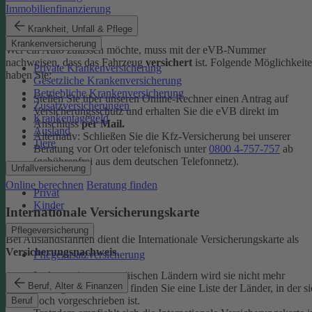
Immobilienfinanzierung
eVB-Nummer
Krankheit, Unfall & Pflege
Krankenversicherung
Wer ein Auto zulassen möchte, muss mit der eVB-Nummer
nachweisen, dass das Fahrzeug
versichert
ist. Folgende Möglichkeit
Private Krankenversicherung
haben Sie:
Gesetzliche Krankenversicherung
Betriebliche Krankenversicherung
Stellen Sie über unseren Online-Rechner einen Antrag auf
Zusatzversicherungen
Versicherungsschutz und erhalten Sie die eVB direkt im
Krankentagegeld
Anschluss
per Mail.
Ausland
Alternativ: Schließen Sie die Kfz-​Versicherung bei unserer
Tiere
Beratung vor Ort oder telefonisch unter
0800 4-​757-757
ab
(gebührenfrei aus dem deutschen Telefonnetz).
Unfallversicherung
Online berechnen
Beratung finden
Privat
Kinder
Internationale Versicherungskarte
Pflegeversicherung
Bei Auslandsfahrten dient die Internationale Versicherungskarte als
Versicherungsnachweis
.
Pflegezusatzversicherung
In den meisten europäischen Ländern wird sie nicht mehr
Beruf, Alter & Finanzen
verlangt. In den
FAQ
finden Sie eine Liste der Länder, in der si
noch vorgeschrieben ist.
Beruf