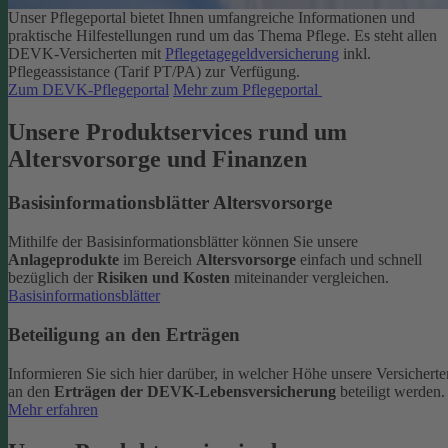
Unser Pflegeportal bietet Ihnen umfangreiche Informationen und
praktische Hilfestellungen rund um das Thema Pflege.
Es steht allen
DEVK-Versicherten mit
Pflegetagegeldversicherung
inkl.
Pflegeassistance (Tarif PT/PA) zur Verfügung.
Zum DEVK-Pflegeportal
Mehr zum Pflegeportal
Unsere Produktservices rund um
Altersvorsorge und Finanzen
Basisinformationsblätter Altersvorsorge
Mithilfe der Basisinformationsblätter können Sie unsere
Anlageprodukte
im Bereich
Altersvorsorge
einfach und schnell
bezüglich der
Risiken und Kosten
miteinander vergleichen.
Basisinformationsblätter
Beteiligung an den Erträgen
Informieren Sie sich hier darüber, in welcher Höhe unsere Versicherte
an den
Erträgen der DEVK-Lebensversicherung
beteiligt werden.
Mehr erfahren