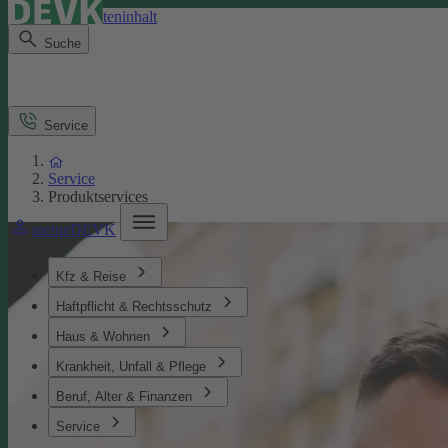
Direkt zum Seiteninhalt
Suche
Service
Service
Produktservices
meineDEVK
Kfz & Reise
Haftpflicht & Rechtsschutz
Haus & Wohnen
Krankheit, Unfall & Pflege
Beruf, Alter & Finanzen
Service