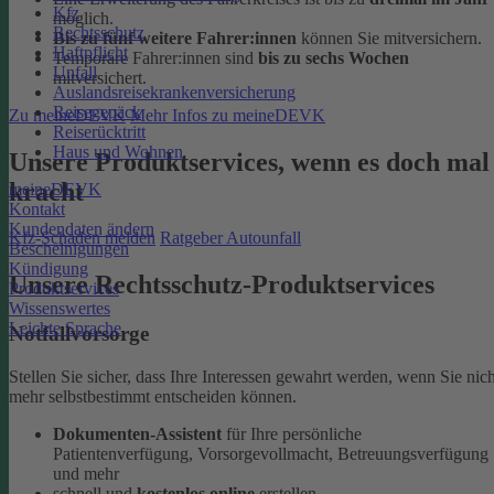
Kfz
möglich.
Rechtsschutz
Bis zu fünf weitere Fahrer:innen
können Sie mitversichern.
Haftpflicht
Temporäre Fahrer:innen sind
bis zu sechs Wochen
Unfall
mitversichert.
Auslandsreisekrankenversicherung
Reisegepäck
Zu meineDEVK
Mehr Infos zu meineDEVK
Reiserücktritt
Haus und Wohnen
Unsere Produktservices, wenn es doch mal
kracht
meineDEVK
Kontakt
Kundendaten ändern
Kfz-Schaden melden
Ratgeber Autounfall
Bescheinigungen
Kündigung
Unsere Rechtsschutz-Produktservices
Produktservices
Wissenswertes
Leichte Sprache
Notfallvorsorge
Stellen Sie sicher, dass Ihre Interessen gewahrt werden, wenn Sie nich
mehr selbstbestimmt entscheiden können.
Dokumenten-Assistent
für Ihre persönliche
Patientenverfügung, Vorsorgevollmacht, Betreuungsverfügung
und mehr
schnell und
kostenlos online
erstellen