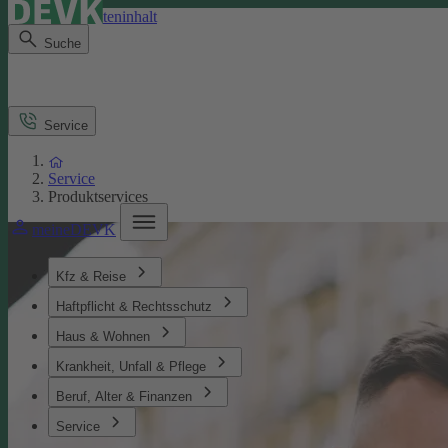
Direkt zum Seiteninhalt
Suche
Service
Service
Produktservices
meineDEVK
Kfz & Reise
Haftpflicht & Rechtsschutz
Haus & Wohnen
Krankheit, Unfall & Pflege
Beruf, Alter & Finanzen
Service