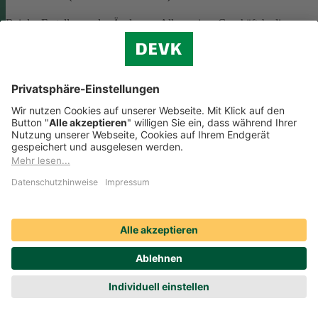
Bei der Erstellung oder Änderung Allgemeiner Geschäftsbedingunge
(AGB) ist eine Vielzahl rechtlicher Vorschriften zu beachten. Wir
helfen Ihnen dabei und vermitteln Ihnen versierte selbstständige
Rechtsbeistände, die Ihre
AGB nach deutschem Recht auf Herz u
Nieren prüfen
.
Die genannten Services werden Ihnen über das
Online-Portal der DAHAG Rechtsservices AG angeboten.
Zum Gewerbeservice
Beratungs-Rechtsschutz bei Unternehmensnachfolge
Wenn Sie Ihre Firma an eine Nachfolgerin oder einen Nachfolger
übergeben, sind viele rechtliche Fragen zu klären. Wir vermitteln Ihn
kompetente, selbstständige Rechtsanwältinnen und Rechtsanwälte, di
Sie beraten und Ihre Fragen zur
Unternehmensnachfolge
beantworten.
Rufen Sie einfach unsere telefonische Schadenhilfe
Rechtsschutz an:
0221 757-1996
.
Produktservices Krankenversicherung: Welche
Vorteile bietet mir die Krankenversicherungs-App der
DEVK?
Produktservices Krankenversicherung: Welche Vorteile bietet mir die