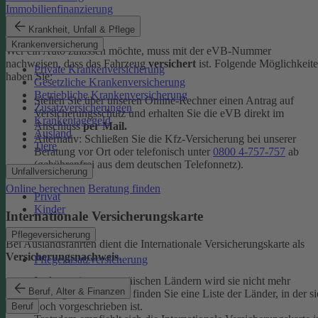
Immobilienfinanzierung
eVB-Nummer
Krankheit, Unfall & Pflege
Krankenversicherung
Wer ein Auto zulassen möchte, muss mit der eVB-Nummer
nachweisen, dass das Fahrzeug
versichert
ist. Folgende Möglichkeit
Private Krankenversicherung
haben Sie:
Gesetzliche Krankenversicherung
Betriebliche Krankenversicherung
Stellen Sie über unseren Online-Rechner einen Antrag auf
Zusatzversicherungen
Versicherungsschutz und erhalten Sie die eVB direkt im
Krankentagegeld
Anschluss
per Mail.
Ausland
Alternativ: Schließen Sie die Kfz-​Versicherung bei unserer
Tiere
Beratung vor Ort oder telefonisch unter
0800 4-​757-757
ab
(gebührenfrei aus dem deutschen Telefonnetz).
Unfallversicherung
Online berechnen
Beratung finden
Privat
Kinder
Internationale Versicherungskarte
Pflegeversicherung
Bei Auslandsfahrten dient die Internationale Versicherungskarte als
Versicherungsnachweis
.
Pflegezusatzversicherung
In den meisten europäischen Ländern wird sie nicht mehr
Beruf, Alter & Finanzen
verlangt. In den
FAQ
finden Sie eine Liste der Länder, in der si
noch vorgeschrieben ist.
Beruf