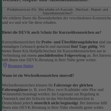
Produktservices Kfz: Wie erhalte ich Kurzzeit-, Wechsel-, Moped- und
Saisonkennzeichen?
Wir erklären Ihnen die Besonderheiten der verschiedenen Kennzeich
und wo und wie Sie diese erhalten.
Bietet die DEVK auch Schutz für Kurzzeitkennzeichen an?
Kurzzeitkennzeichen für
Probe- und Überführungsfahrten
sind z
einmaligen Gebrauch gedacht und maximal
fünf Tage gültig
. Wir
bieten Ihnen Kfz-Haftpflichtschutz für Kurzzeitkennzeichen nur in
Verbindung mit einem
anschließenden Folgevertrag
an.
Bei Interes
hilft Ihnen eine DEVK-Beratung in Ihrer Nähe gerne weiter.
Beratung finden
Wann ist ein Wechselkennzeichen sinnvoll?
Wechselkennzeichen können für
Fahrzeuge der gleichen
Fahrzeugklasse
(z. B. zwei Pkw, zwei Krafträder oder Pkw und
Wohnmobil) beantragt werden. Im Gegensatz zur Regelung in
Österreich und der Schweiz ist das Wechselkennzeichen in
Deutschland jedoch
steuerlich nicht begünstigt
.
Bei Interesse hilft
Ihnen eine DEVK-Beratung in Ihrer Nähe ebenfalls gerne weiter.