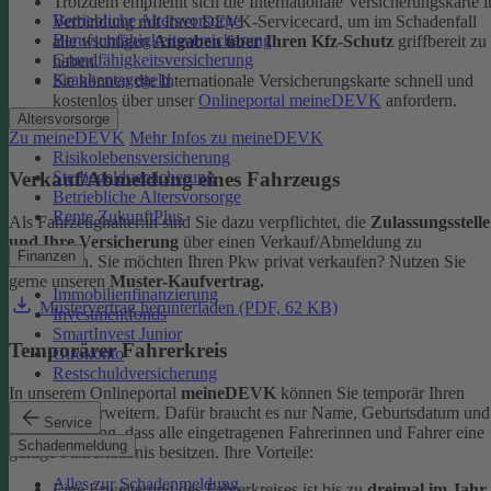
Trotzdem empfiehlt sich die Internationale Versicherungskarte i
Betriebliche Altersvorsorge
Verbindung mit Ihrer DEVK-Servicecard, um im Schadenfall
Berufsunfähigkeitsversicherung
alle wichtigen
Angaben über Ihren Kfz-Schutz
griffbereit zu
Grundfähigkeitsversicherung
haben.
Krankentagegeld
Sie können die Internationale Versicherungskarte schnell und
kostenlos über unser
Onlineportal meineDEVK
anfordern.
Altersvorsorge
Zu meineDEVK
Mehr Infos zu meineDEVK
Risikolebensversicherung
Sterbegeldversicherung
Verkauf/Abmeldung eines Fahrzeugs
Betriebliche Altersvorsorge
Rente ZukunftPlus
Als Fahrzeughalter:in sind Sie dazu verpflichtet, die
Zulassungsstelle
und Ihre Versicherung
über einen Verkauf/Abmeldung zu
Finanzen
informieren. Sie möchten Ihren Pkw privat verkaufen? Nutzen Sie
gerne unseren
Muster-Kaufvertrag.
Immobilienfinanzierung
Mustervertrag herunterladen (PDF, 62 KB)
Investmentfonds
SmartInvest Junior
Temporärer Fahrerkreis
Girokonto
Restschuldversicherung
In unserem Onlineportal
meineDEVK
können Sie temporär Ihren
Fahrerkreis erweitern. Dafür braucht es nur Name, Geburtsdatum und
Service
die Bestätigung, dass alle eingetragenen Fahrerinnen und Fahrer eine
Schadenmeldung
gültige Fahrerlaubnis besitzen.
Ihre Vorteile:
Alles zur Schadenmeldung
Eine Erweiterung des Fahrerkreises ist bis zu
dreimal im Jahr