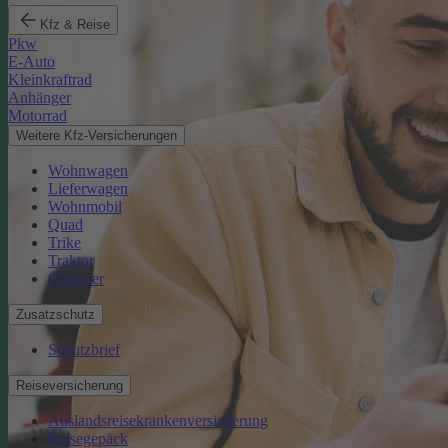
Kfz & Reise
Pkw
E-Auto
Kleinkraftrad
Anhänger
Motorrad
Weitere Kfz-Versicherungen
Wohnwagen
Lieferwagen
Wohnmobil
Quad
Trike
Traktor
Oldtimer
Zusatzschutz
Schutzbrief
Reiseversicherung
Auslandsreisekrankenversicherung
Reisegepäck