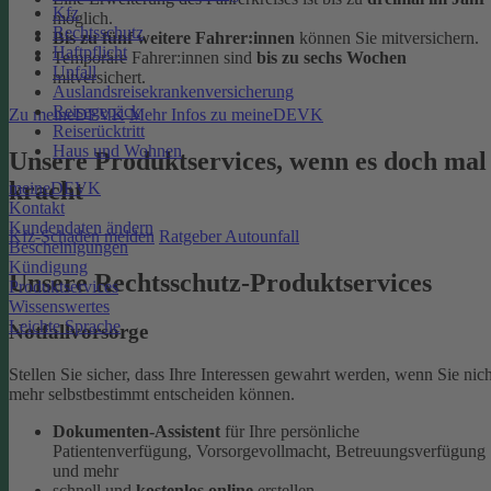
Kfz
möglich.
Rechtsschutz
Bis zu fünf weitere Fahrer:innen
können Sie mitversichern.
Haftpflicht
Temporäre Fahrer:innen sind
bis zu sechs Wochen
Unfall
mitversichert.
Auslandsreisekrankenversicherung
Reisegepäck
Zu meineDEVK
Mehr Infos zu meineDEVK
Reiserücktritt
Haus und Wohnen
Unsere Produktservices, wenn es doch mal
kracht
meineDEVK
Kontakt
Kundendaten ändern
Kfz-Schaden melden
Ratgeber Autounfall
Bescheinigungen
Kündigung
Unsere Rechtsschutz-Produktservices
Produktservices
Wissenswertes
Leichte Sprache
Notfallvorsorge
Stellen Sie sicher, dass Ihre Interessen gewahrt werden, wenn Sie nich
mehr selbstbestimmt entscheiden können.
Dokumenten-Assistent
für Ihre persönliche
Patientenverfügung, Vorsorgevollmacht, Betreuungsverfügung
und mehr
schnell und
kostenlos online
erstellen