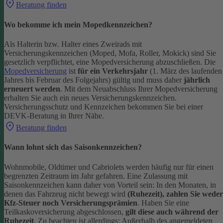
Beratung finden
Wo bekomme ich mein Mopedkennzeichen?
Als Halterin bzw. Halter eines Zweirads mit
Versicherungskennzeichen (Moped, Mofa, Roller, Mokick) sind Sie
gesetzlich verpflichtet, eine Mopedversicherung abzuschließen. Die
Mopedversicherung
ist
für ein Verkehrsjahr
(1. März des laufenden
Jahres bis Februar des Folgejahrs) gültig und muss daher
jährlich
erneuert werden
. Mit dem Neuabschluss Ihrer Mopedversicherung
erhalten Sie auch ein neues Versicherungskennzeichen.
Versicherungsschutz und Kennzeichen bekommen Sie bei einer
DEVK-Beratung in Ihrer Nähe.
Beratung finden
Wann lohnt sich das Saisonkennzeichen?
Wohnmobile, Oldtimer und Cabriolets werden häufig nur für einen
begrenzten Zeitraum im Jahr gefahren. Eine Zulassung mit
Saisonkennzeichen kann daher von Vorteil sein: In den Monaten, in
denen das Fahrzeug nicht bewegt wird
(Ruhezeit), zahlen Sie weder
Kfz-Steuer noch Versicherungsprämien
.
Haben Sie eine
Teilkaskoversicherung abgeschlossen,
gilt diese auch während der
Ruhezeit
. Zu beachten ist allerdings: Außerhalb des angemeldeten