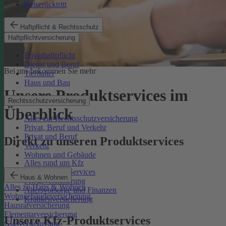
Reiserücktritt
Haftpflicht & Rechtsschutz
Haftpflichtversicherung
Privathaftpflicht
Dienst und Beruf
Bei uns bekommen Sie mehr
Tierhalter
Haus und Bau
Unsere Produktservices im
Rechtsschutzversicherung
Überblick
Alles zur Rechtsschutzversicherung
Privat, Beruf und Verkehr
Privat und Beruf
Direkt zu unseren Produktservices
Verkehr
Wohnen und Gebäude
Alles rund um Kfz
Rechtsschutz-Services
Haus & Wohnen
Pflegeversicherung
Alles zu Haus & Wohnen
Altersvorsorge und Finanzen
Wohngebäudeversicherung
Krankenversicherung
Hausratversicherung
Elementarversicherung
Unsere Kfz-Produktservices
Glasversicherung