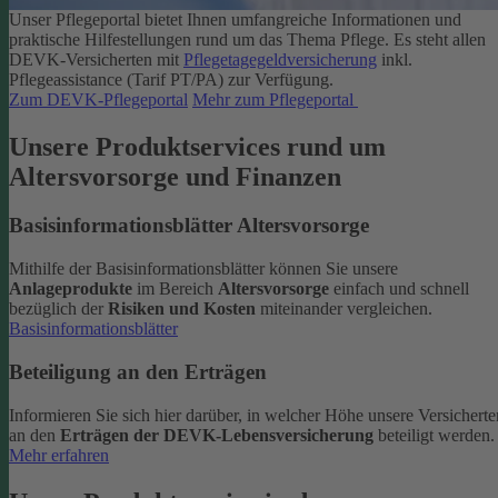
Unser Pflegeportal bietet Ihnen umfangreiche Informationen und
praktische Hilfestellungen rund um das Thema Pflege.
Es steht allen
DEVK-Versicherten mit
Pflegetagegeldversicherung
inkl.
Pflegeassistance (Tarif PT/PA) zur Verfügung.
Zum DEVK-Pflegeportal
Mehr zum Pflegeportal
Unsere Produktservices rund um
Altersvorsorge und Finanzen
Basisinformationsblätter Altersvorsorge
Mithilfe der Basisinformationsblätter können Sie unsere
Anlageprodukte
im Bereich
Altersvorsorge
einfach und schnell
bezüglich der
Risiken und Kosten
miteinander vergleichen.
Basisinformationsblätter
Beteiligung an den Erträgen
Informieren Sie sich hier darüber, in welcher Höhe unsere Versicherte
an den
Erträgen der DEVK-Lebensversicherung
beteiligt werden.
Mehr erfahren