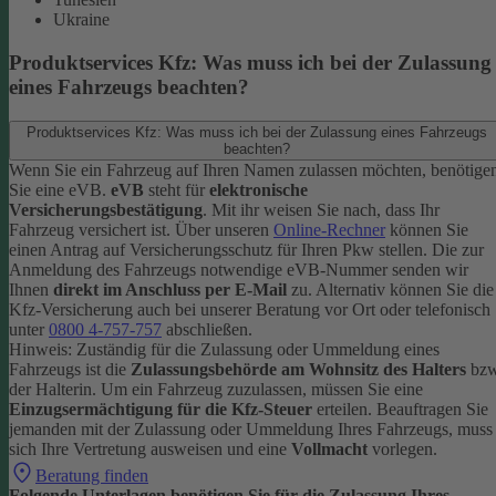
Ukraine
Produktservices Kfz: Was muss ich bei der Zulassung
eines Fahrzeugs beachten?
Produktservices Kfz: Was muss ich bei der Zulassung eines Fahrzeugs
beachten?
Wenn Sie ein Fahrzeug auf Ihren Namen zulassen möchten, benötige
Sie eine eVB.
eVB
steht für
elektronische
Versicherungsbestätigung
. Mit ihr weisen Sie nach, dass Ihr
Fahrzeug versichert ist.
Über unseren
Online-Rechner
können Sie
einen Antrag auf Versicherungsschutz für Ihren Pkw stellen. Die zur
Anmeldung des Fahrzeugs notwendige eVB-Nummer senden wir
Ihnen
direkt im Anschluss per E-Mail
zu.
Alternativ können Sie die
Kfz-Versicherung auch bei unserer Beratung vor Ort oder telefonisch
unter
0800 4-757-757
abschließen.
Hinweis: Zuständig für die Zulassung oder Ummeldung eines
Fahrzeugs ist die
Zulassungsbehörde am Wohnsitz des Halters
bzw
der Halterin.
Um ein Fahrzeug zuzulassen, müssen Sie eine
Einzugsermächtigung für die Kfz-Steuer
erteilen.
Beauftragen Sie
jemanden mit der Zulassung oder Ummeldung Ihres Fahrzeugs, muss
sich Ihre Vertretung ausweisen und eine
Vollmacht
vorlegen.
Beratung finden
Folgende Unterlagen benötigen Sie für die Zulassung Ihres