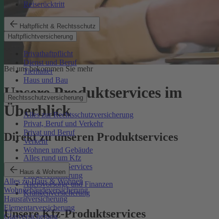
Reiserücktritt
Haftpflicht & Rechtsschutz
Haftpflichtversicherung
Privathaftpflicht
Dienst und Beruf
Bei uns bekommen Sie mehr
Tierhalter
Haus und Bau
Unsere Produktservices im
Rechtsschutzversicherung
Überblick
Alles zur Rechtsschutzversicherung
Privat, Beruf und Verkehr
Privat und Beruf
Direkt zu unseren Produktservices
Verkehr
Wohnen und Gebäude
Alles rund um Kfz
Rechtsschutz-Services
Haus & Wohnen
Pflegeversicherung
Alles zu Haus & Wohnen
Altersvorsorge und Finanzen
Wohngebäudeversicherung
Krankenversicherung
Hausratversicherung
Elementarversicherung
Unsere Kfz-Produktservices
Glasversicherung