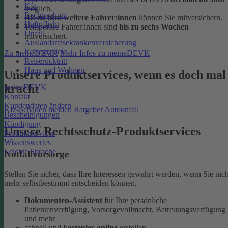
Kfz
möglich.
Rechtsschutz
Bis zu fünf weitere Fahrer:innen
können Sie mitversichern.
Haftpflicht
Temporäre Fahrer:innen sind
bis zu sechs Wochen
Unfall
mitversichert.
Auslandsreisekrankenversicherung
Reisegepäck
Zu meineDEVK
Mehr Infos zu meineDEVK
Reiserücktritt
Haus und Wohnen
Unsere Produktservices, wenn es doch mal
kracht
meineDEVK
Kontakt
Kundendaten ändern
Kfz-Schaden melden
Ratgeber Autounfall
Bescheinigungen
Kündigung
Unsere Rechtsschutz-Produktservices
Produktservices
Wissenswertes
Leichte Sprache
Notfallvorsorge
Stellen Sie sicher, dass Ihre Interessen gewahrt werden, wenn Sie nich
mehr selbstbestimmt entscheiden können.
Dokumenten-Assistent
für Ihre persönliche
Patientenverfügung, Vorsorgevollmacht, Betreuungsverfügung
und mehr
schnell und
kostenlos online
erstellen