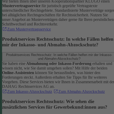
Wir bieten Ihnen über unseren Kooperationspartner KLUGO einen
Mustervertragsservice
für juristisch geprüfte Vertragstexte
unterschiedlicher Rechtsgebiete.
Standardisierte Musterverträge sorge
bei alltäglichen Rechtsgeschäften für Rechtssicherheit. Nutzen Sie
unser Angebot an Musterverträgen daher gerne für Ihren persönlichen
Schriftwechsel und Rechtsverkehr.
Zum Mustervertragsservice
Produktservices Rechtsschutz: In welche Fällen helfen
mir der Inkasso- und Abmahn-Abzockschutz?
Produktservices Rechtsschutz: In welche Fällen helfen mir der Inkasso-
und Abmahn-Abzockschutz?
Sie haben eine
Abmahnung oder Inkasso-Forderung
erhalten und
wissen nicht, wie Sie damit umgehen sollen? Mit Hilfe der beiden
Online-Assistenten
können Sie herausfinden, was hinter den
Forderungen steckt.
Außerdem erhalten Sie Tipps für Ihr weiteres
Vorgehen. Diese Services bieten wir Ihnen in Zusammenarbeit mit de
DAHAG Rechtsservices AG an.
Zum Inkasso-Abzockschutz
Zum Abmahn-Abzockschutz
Produktservices Rechtsschutz: Wie sehen die
zusätzlichen Services für Gewerbekund:innen aus?