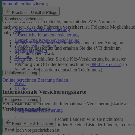
Immobilienfinanzierung
eVB-Nummer
Krankheit, Unfall & Pflege
Krankenversicherung
Wer ein Auto zulassen möchte, muss mit der eVB-Nummer
nachweisen, dass das Fahrzeug
versichert
ist. Folgende Möglichkeit
Private Krankenversicherung
haben Sie:
Gesetzliche Krankenversicherung
Betriebliche Krankenversicherung
Stellen Sie über unseren Online-Rechner einen Antrag auf
Zusatzversicherungen
Versicherungsschutz und erhalten Sie die eVB direkt im
Krankentagegeld
Anschluss
per Mail.
Ausland
Alternativ: Schließen Sie die Kfz-​Versicherung bei unserer
Tiere
Beratung vor Ort oder telefonisch unter
0800 4-​757-757
ab
(gebührenfrei aus dem deutschen Telefonnetz).
Unfallversicherung
Online berechnen
Beratung finden
Privat
Kinder
Internationale Versicherungskarte
Pflegeversicherung
Bei Auslandsfahrten dient die Internationale Versicherungskarte als
Versicherungsnachweis
.
Pflegezusatzversicherung
In den meisten europäischen Ländern wird sie nicht mehr
Beruf, Alter & Finanzen
verlangt. In den
FAQ
finden Sie eine Liste der Länder, in der si
noch vorgeschrieben ist.
Beruf