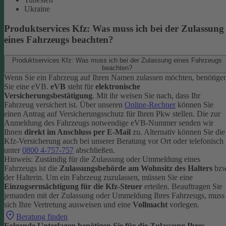
Ukraine
Produktservices Kfz: Was muss ich bei der Zulassung
eines Fahrzeugs beachten?
Produktservices Kfz: Was muss ich bei der Zulassung eines Fahrzeugs
beachten?
Wenn Sie ein Fahrzeug auf Ihren Namen zulassen möchten, benötige
Sie eine eVB.
eVB
steht für
elektronische
Versicherungsbestätigung
. Mit ihr weisen Sie nach, dass Ihr
Fahrzeug versichert ist.
Über unseren
Online-Rechner
können Sie
einen Antrag auf Versicherungsschutz für Ihren Pkw stellen. Die zur
Anmeldung des Fahrzeugs notwendige eVB-Nummer senden wir
Ihnen
direkt im Anschluss per E-Mail
zu.
Alternativ können Sie die
Kfz-Versicherung auch bei unserer Beratung vor Ort oder telefonisch
unter
0800 4-757-757
abschließen.
Hinweis: Zuständig für die Zulassung oder Ummeldung eines
Fahrzeugs ist die
Zulassungsbehörde am Wohnsitz des Halters
bzw
der Halterin.
Um ein Fahrzeug zuzulassen, müssen Sie eine
Einzugsermächtigung für die Kfz-Steuer
erteilen.
Beauftragen Sie
jemanden mit der Zulassung oder Ummeldung Ihres Fahrzeugs, muss
sich Ihre Vertretung ausweisen und eine
Vollmacht
vorlegen.
Beratung finden
Folgende Unterlagen benötigen Sie für die Zulassung Ihres