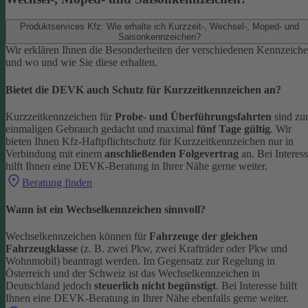
Produktservices Kfz: Wie erhalte ich Kurzzeit-, Wechsel-, Moped- und
Saisonkennzeichen?
Wir erklären Ihnen die Besonderheiten der verschiedenen Kennzeich
und wo und wie Sie diese erhalten.
Bietet die DEVK auch Schutz für Kurzzeitkennzeichen an?
Kurzzeitkennzeichen für
Probe- und Überführungsfahrten
sind z
einmaligen Gebrauch gedacht und maximal
fünf Tage gültig
. Wir
bieten Ihnen Kfz-Haftpflichtschutz für Kurzzeitkennzeichen nur in
Verbindung mit einem
anschließenden Folgevertrag
an.
Bei Interes
hilft Ihnen eine DEVK-Beratung in Ihrer Nähe gerne weiter.
Beratung finden
Wann ist ein Wechselkennzeichen sinnvoll?
Wechselkennzeichen können für
Fahrzeuge der gleichen
Fahrzeugklasse
(z. B. zwei Pkw, zwei Krafträder oder Pkw und
Wohnmobil) beantragt werden. Im Gegensatz zur Regelung in
Österreich und der Schweiz ist das Wechselkennzeichen in
Deutschland jedoch
steuerlich nicht begünstigt
.
Bei Interesse hilft
Ihnen eine DEVK-Beratung in Ihrer Nähe ebenfalls gerne weiter.