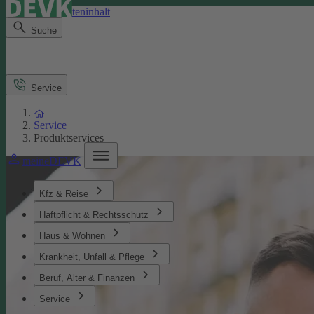
Direkt zum Seiteninhalt
Suche
Service
Service
Produktservices
meineDEVK
Kfz & Reise
Haftpflicht & Rechtsschutz
Haus & Wohnen
Krankheit, Unfall & Pflege
Beruf, Alter & Finanzen
Service