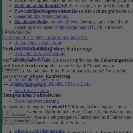
Trotzdem empfiehlt sich die Internationale Versicherungskarte i
Betriebliche Altersvorsorge
Verbindung mit Ihrer DEVK-Servicecard, um im Schadenfall
Berufsunfähigkeitsversicherung
alle wichtigen
Angaben über Ihren Kfz-Schutz
griffbereit zu
Grundfähigkeitsversicherung
haben.
Krankentagegeld
Sie können die Internationale Versicherungskarte schnell und
kostenlos über unser
Onlineportal meineDEVK
anfordern.
Altersvorsorge
Zu meineDEVK
Mehr Infos zu meineDEVK
Risikolebensversicherung
Sterbegeldversicherung
Verkauf/Abmeldung eines Fahrzeugs
Betriebliche Altersvorsorge
Rente ZukunftPlus
Als Fahrzeughalter:in sind Sie dazu verpflichtet, die
Zulassungsstelle
und Ihre Versicherung
über einen Verkauf/Abmeldung zu
Finanzen
informieren. Sie möchten Ihren Pkw privat verkaufen? Nutzen Sie
gerne unseren
Muster-Kaufvertrag.
Immobilienfinanzierung
Mustervertrag herunterladen (PDF, 62 KB)
Investmentfonds
SmartInvest Junior
Temporärer Fahrerkreis
Girokonto
Restschuldversicherung
In unserem Onlineportal
meineDEVK
können Sie temporär Ihren
Fahrerkreis erweitern. Dafür braucht es nur Name, Geburtsdatum und
Service
die Bestätigung, dass alle eingetragenen Fahrerinnen und Fahrer eine
Schadenmeldung
gültige Fahrerlaubnis besitzen.
Ihre Vorteile:
Alles zur Schadenmeldung
Eine Erweiterung des Fahrerkreises ist bis zu
dreimal im Jahr