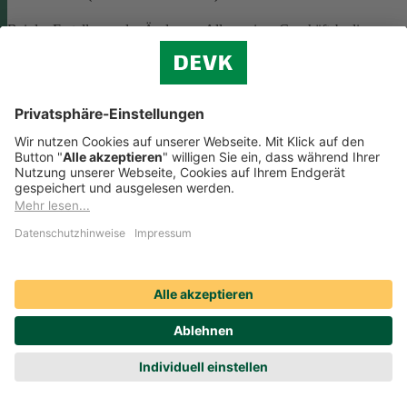
Bei der Erstellung oder Änderung Allgemeiner Geschäftsbedingunge
(AGB) ist eine Vielzahl rechtlicher Vorschriften zu beachten. Wir
helfen Ihnen dabei und vermitteln Ihnen versierte selbstständige
Rechtsbeistände, die Ihre
AGB nach deutschem Recht auf Herz u
Nieren prüfen
.
Die genannten Services werden Ihnen über das
Online-Portal der DAHAG Rechtsservices AG angeboten.
Zum Gewerbeservice
Beratungs-Rechtsschutz bei Unternehmensnachfolge
Wenn Sie Ihre Firma an eine Nachfolgerin oder einen Nachfolger
übergeben, sind viele rechtliche Fragen zu klären. Wir vermitteln Ihn
kompetente, selbstständige Rechtsanwältinnen und Rechtsanwälte, di
Sie beraten und Ihre Fragen zur
Unternehmensnachfolge
beantworten.
Rufen Sie einfach unsere telefonische Schadenhilfe
Rechtsschutz an:
0221 757-1996
.
Produktservices Krankenversicherung: Welche
Vorteile bietet mir die Krankenversicherungs-App der
DEVK?
Produktservices Krankenversicherung: Welche Vorteile bietet mir die