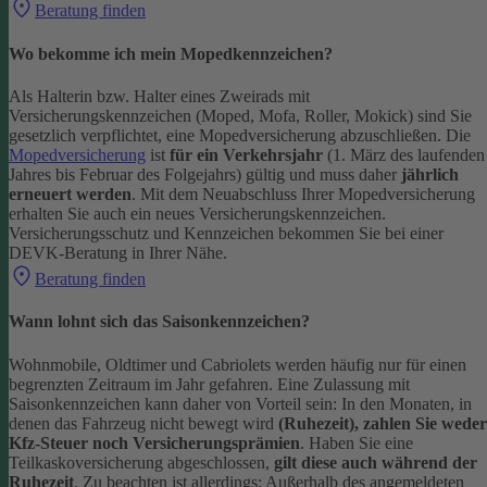
Beratung finden
Wo bekomme ich mein Mopedkennzeichen?
Als Halterin bzw. Halter eines Zweirads mit
Versicherungskennzeichen (Moped, Mofa, Roller, Mokick) sind Sie
gesetzlich verpflichtet, eine Mopedversicherung abzuschließen. Die
Mopedversicherung
ist
für ein Verkehrsjahr
(1. März des laufenden
Jahres bis Februar des Folgejahrs) gültig und muss daher
jährlich
erneuert werden
. Mit dem Neuabschluss Ihrer Mopedversicherung
erhalten Sie auch ein neues Versicherungskennzeichen.
Versicherungsschutz und Kennzeichen bekommen Sie bei einer
DEVK-Beratung in Ihrer Nähe.
Beratung finden
Wann lohnt sich das Saisonkennzeichen?
Wohnmobile, Oldtimer und Cabriolets werden häufig nur für einen
begrenzten Zeitraum im Jahr gefahren. Eine Zulassung mit
Saisonkennzeichen kann daher von Vorteil sein: In den Monaten, in
denen das Fahrzeug nicht bewegt wird
(Ruhezeit), zahlen Sie weder
Kfz-Steuer noch Versicherungsprämien
.
Haben Sie eine
Teilkaskoversicherung abgeschlossen,
gilt diese auch während der
Ruhezeit
. Zu beachten ist allerdings: Außerhalb des angemeldeten