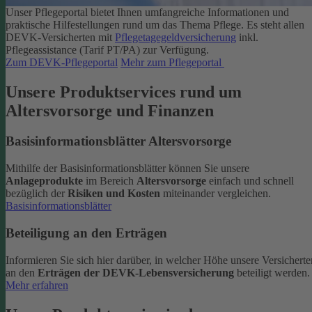
Unser Pflegeportal bietet Ihnen umfangreiche Informationen und
praktische Hilfestellungen rund um das Thema Pflege.
Es steht allen
DEVK-Versicherten mit
Pflegetagegeldversicherung
inkl.
Pflegeassistance (Tarif PT/PA) zur Verfügung.
Zum DEVK-Pflegeportal
Mehr zum Pflegeportal
Unsere Produktservices rund um
Altersvorsorge und Finanzen
Basisinformationsblätter Altersvorsorge
Mithilfe der Basisinformationsblätter können Sie unsere
Anlageprodukte
im Bereich
Altersvorsorge
einfach und schnell
bezüglich der
Risiken und Kosten
miteinander vergleichen.
Basisinformationsblätter
Beteiligung an den Erträgen
Informieren Sie sich hier darüber, in welcher Höhe unsere Versicherte
an den
Erträgen der DEVK-Lebensversicherung
beteiligt werden.
Mehr erfahren