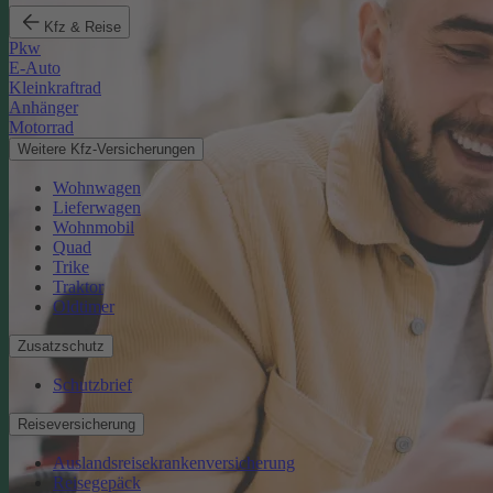
Kfz & Reise
Pkw
E-Auto
Kleinkraftrad
Anhänger
Motorrad
Weitere Kfz-Versicherungen
Wohnwagen
Lieferwagen
Wohnmobil
Quad
Trike
Traktor
Oldtimer
Zusatzschutz
Schutzbrief
Reiseversicherung
Auslandsreisekrankenversicherung
Reisegepäck