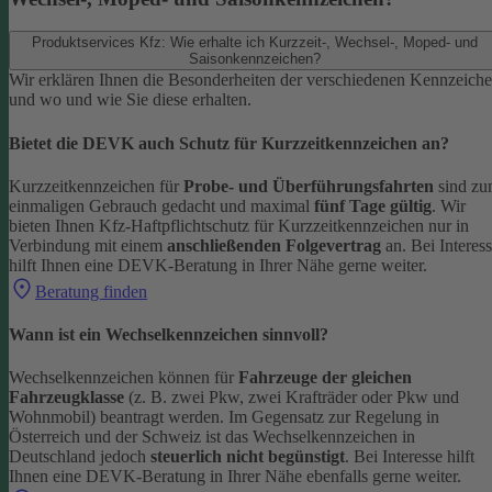
Produktservices Kfz: Wie erhalte ich Kurzzeit-, Wechsel-, Moped- und
Saisonkennzeichen?
Wir erklären Ihnen die Besonderheiten der verschiedenen Kennzeich
und wo und wie Sie diese erhalten.
Bietet die DEVK auch Schutz für Kurzzeitkennzeichen an?
Kurzzeitkennzeichen für
Probe- und Überführungsfahrten
sind z
einmaligen Gebrauch gedacht und maximal
fünf Tage gültig
. Wir
bieten Ihnen Kfz-Haftpflichtschutz für Kurzzeitkennzeichen nur in
Verbindung mit einem
anschließenden Folgevertrag
an.
Bei Interes
hilft Ihnen eine DEVK-Beratung in Ihrer Nähe gerne weiter.
Beratung finden
Wann ist ein Wechselkennzeichen sinnvoll?
Wechselkennzeichen können für
Fahrzeuge der gleichen
Fahrzeugklasse
(z. B. zwei Pkw, zwei Krafträder oder Pkw und
Wohnmobil) beantragt werden. Im Gegensatz zur Regelung in
Österreich und der Schweiz ist das Wechselkennzeichen in
Deutschland jedoch
steuerlich nicht begünstigt
.
Bei Interesse hilft
Ihnen eine DEVK-Beratung in Ihrer Nähe ebenfalls gerne weiter.