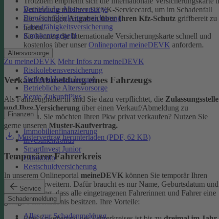
Trotzdem empfiehlt sich die Internationale Versicherungskarte i
Betriebliche Altersvorsorge
Verbindung mit Ihrer DEVK-Servicecard, um im Schadenfall
Berufsunfähigkeitsversicherung
alle wichtigen
Angaben über Ihren Kfz-Schutz
griffbereit zu
Grundfähigkeitsversicherung
haben.
Krankentagegeld
Sie können die Internationale Versicherungskarte schnell und
kostenlos über unser
Onlineportal meineDEVK
anfordern.
Altersvorsorge
Zu meineDEVK
Mehr Infos zu meineDEVK
Risikolebensversicherung
Sterbegeldversicherung
Verkauf/Abmeldung eines Fahrzeugs
Betriebliche Altersvorsorge
Rente ZukunftPlus
Als Fahrzeughalter:in sind Sie dazu verpflichtet, die
Zulassungsstelle
und Ihre Versicherung
über einen Verkauf/Abmeldung zu
Finanzen
informieren. Sie möchten Ihren Pkw privat verkaufen? Nutzen Sie
gerne unseren
Muster-Kaufvertrag.
Immobilienfinanzierung
Mustervertrag herunterladen (PDF, 62 KB)
Investmentfonds
SmartInvest Junior
Temporärer Fahrerkreis
Girokonto
Restschuldversicherung
In unserem Onlineportal
meineDEVK
können Sie temporär Ihren
Fahrerkreis erweitern. Dafür braucht es nur Name, Geburtsdatum und
Service
die Bestätigung, dass alle eingetragenen Fahrerinnen und Fahrer eine
Schadenmeldung
gültige Fahrerlaubnis besitzen.
Ihre Vorteile:
Alles zur Schadenmeldung
Eine Erweiterung des Fahrerkreises ist bis zu
dreimal im Jahr