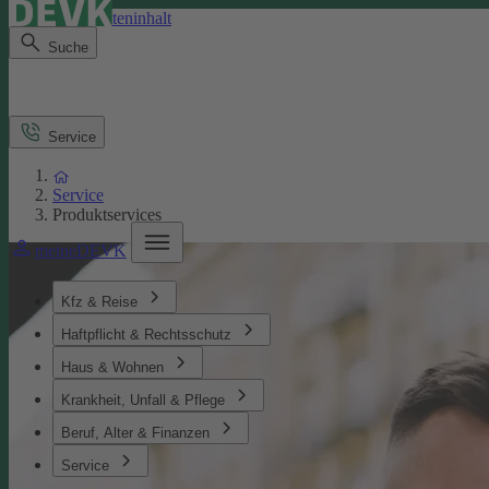
Direkt zum Seiteninhalt
Suche
Service
Service
Produktservices
meineDEVK
Kfz & Reise
Haftpflicht & Rechtsschutz
Haus & Wohnen
Krankheit, Unfall & Pflege
Beruf, Alter & Finanzen
Service