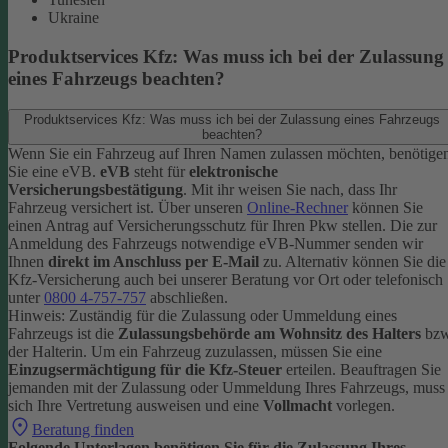
Ukraine
Produktservices Kfz: Was muss ich bei der Zulassung
eines Fahrzeugs beachten?
Produktservices Kfz: Was muss ich bei der Zulassung eines Fahrzeugs
beachten?
Wenn Sie ein Fahrzeug auf Ihren Namen zulassen möchten, benötige
Sie eine eVB.
eVB
steht für
elektronische
Versicherungsbestätigung
. Mit ihr weisen Sie nach, dass Ihr
Fahrzeug versichert ist.
Über unseren
Online-Rechner
können Sie
einen Antrag auf Versicherungsschutz für Ihren Pkw stellen. Die zur
Anmeldung des Fahrzeugs notwendige eVB-Nummer senden wir
Ihnen
direkt im Anschluss per E-Mail
zu.
Alternativ können Sie die
Kfz-Versicherung auch bei unserer Beratung vor Ort oder telefonisch
unter
0800 4-757-757
abschließen.
Hinweis: Zuständig für die Zulassung oder Ummeldung eines
Fahrzeugs ist die
Zulassungsbehörde am Wohnsitz des Halters
bzw
der Halterin.
Um ein Fahrzeug zuzulassen, müssen Sie eine
Einzugsermächtigung für die Kfz-Steuer
erteilen.
Beauftragen Sie
jemanden mit der Zulassung oder Ummeldung Ihres Fahrzeugs, muss
sich Ihre Vertretung ausweisen und eine
Vollmacht
vorlegen.
Beratung finden
Folgende Unterlagen benötigen Sie für die Zulassung Ihres