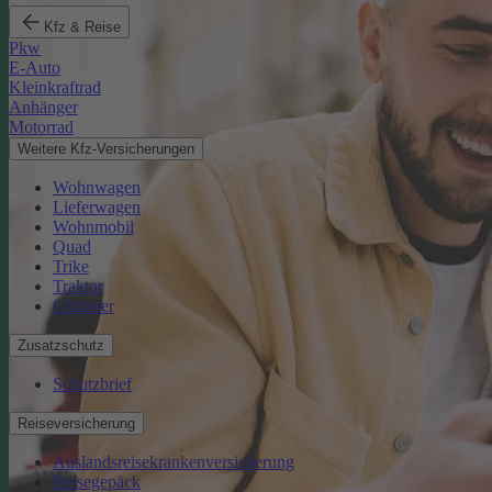
Kfz & Reise
Pkw
E-Auto
Kleinkraftrad
Anhänger
Motorrad
Weitere Kfz-Versicherungen
Wohnwagen
Lieferwagen
Wohnmobil
Quad
Trike
Traktor
Oldtimer
Zusatzschutz
Schutzbrief
Reiseversicherung
Auslandsreisekrankenversicherung
Reisegepäck