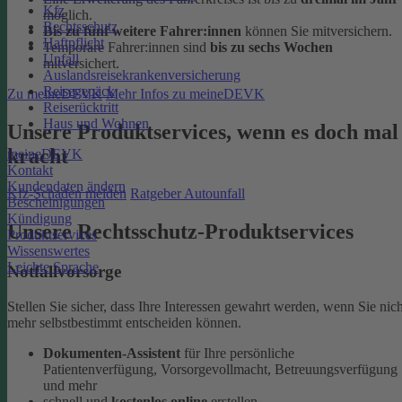
Kfz
möglich.
Rechtsschutz
Bis zu fünf weitere Fahrer:innen
können Sie mitversichern.
Haftpflicht
Temporäre Fahrer:innen sind
bis zu sechs Wochen
Unfall
mitversichert.
Auslandsreisekrankenversicherung
Reisegepäck
Zu meineDEVK
Mehr Infos zu meineDEVK
Reiserücktritt
Haus und Wohnen
Unsere Produktservices, wenn es doch mal
kracht
meineDEVK
Kontakt
Kundendaten ändern
Kfz-Schaden melden
Ratgeber Autounfall
Bescheinigungen
Kündigung
Unsere Rechtsschutz-Produktservices
Produktservices
Wissenswertes
Leichte Sprache
Notfallvorsorge
Stellen Sie sicher, dass Ihre Interessen gewahrt werden, wenn Sie nich
mehr selbstbestimmt entscheiden können.
Dokumenten-Assistent
für Ihre persönliche
Patientenverfügung, Vorsorgevollmacht, Betreuungsverfügung
und mehr
schnell und
kostenlos online
erstellen