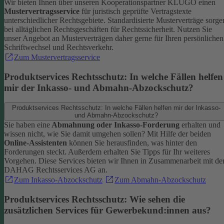
Wir bieten Ihnen über unseren Kooperationspartner KLUGO einen
Mustervertragsservice
für juristisch geprüfte Vertragstexte
unterschiedlicher Rechtsgebiete.
Standardisierte Musterverträge sorge
bei alltäglichen Rechtsgeschäften für Rechtssicherheit. Nutzen Sie
unser Angebot an Musterverträgen daher gerne für Ihren persönlichen
Schriftwechsel und Rechtsverkehr.
Zum Mustervertragsservice
Produktservices Rechtsschutz: In welche Fällen helfen
mir der Inkasso- und Abmahn-Abzockschutz?
Produktservices Rechtsschutz: In welche Fällen helfen mir der Inkasso-
und Abmahn-Abzockschutz?
Sie haben eine
Abmahnung oder Inkasso-Forderung
erhalten und
wissen nicht, wie Sie damit umgehen sollen? Mit Hilfe der beiden
Online-Assistenten
können Sie herausfinden, was hinter den
Forderungen steckt.
Außerdem erhalten Sie Tipps für Ihr weiteres
Vorgehen. Diese Services bieten wir Ihnen in Zusammenarbeit mit de
DAHAG Rechtsservices AG an.
Zum Inkasso-Abzockschutz
Zum Abmahn-Abzockschutz
Produktservices Rechtsschutz: Wie sehen die
zusätzlichen Services für Gewerbekund:innen aus?