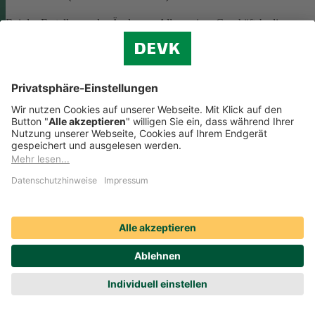
Bei der Erstellung oder Änderung Allgemeiner Geschäftsbedingunge
(AGB) ist eine Vielzahl rechtlicher Vorschriften zu beachten. Wir
helfen Ihnen dabei und vermitteln Ihnen versierte selbstständige
Rechtsbeistände, die Ihre
AGB nach deutschem Recht auf Herz u
Nieren prüfen
.
Die genannten Services werden Ihnen über das
Online-Portal der DAHAG Rechtsservices AG angeboten.
Zum Gewerbeservice
Beratungs-Rechtsschutz bei Unternehmensnachfolge
Wenn Sie Ihre Firma an eine Nachfolgerin oder einen Nachfolger
übergeben, sind viele rechtliche Fragen zu klären. Wir vermitteln Ihn
kompetente, selbstständige Rechtsanwältinnen und Rechtsanwälte, di
Sie beraten und Ihre Fragen zur
Unternehmensnachfolge
beantworten.
Rufen Sie einfach unsere telefonische Schadenhilfe
Rechtsschutz an:
0221 757-1996
.
Produktservices Krankenversicherung: Welche
Vorteile bietet mir die Krankenversicherungs-App der
DEVK?
Produktservices Krankenversicherung: Welche Vorteile bietet mir die