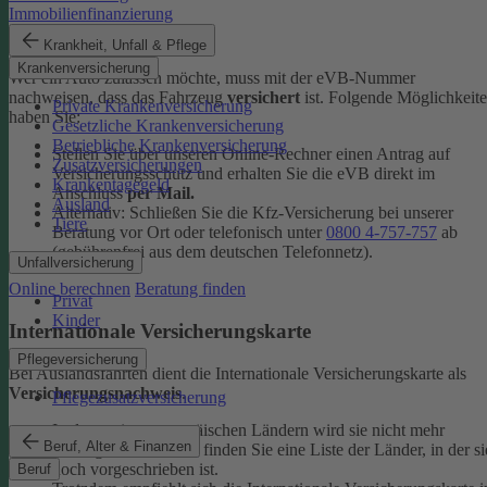
Immobilienfinanzierung
eVB-Nummer
Krankheit, Unfall & Pflege
Krankenversicherung
Wer ein Auto zulassen möchte, muss mit der eVB-Nummer
nachweisen, dass das Fahrzeug
versichert
ist. Folgende Möglichkeit
Private Krankenversicherung
haben Sie:
Gesetzliche Krankenversicherung
Betriebliche Krankenversicherung
Stellen Sie über unseren Online-Rechner einen Antrag auf
Zusatzversicherungen
Versicherungsschutz und erhalten Sie die eVB direkt im
Krankentagegeld
Anschluss
per Mail.
Ausland
Alternativ: Schließen Sie die Kfz-​Versicherung bei unserer
Tiere
Beratung vor Ort oder telefonisch unter
0800 4-​757-757
ab
(gebührenfrei aus dem deutschen Telefonnetz).
Unfallversicherung
Online berechnen
Beratung finden
Privat
Kinder
Internationale Versicherungskarte
Pflegeversicherung
Bei Auslandsfahrten dient die Internationale Versicherungskarte als
Versicherungsnachweis
.
Pflegezusatzversicherung
In den meisten europäischen Ländern wird sie nicht mehr
Beruf, Alter & Finanzen
verlangt. In den
FAQ
finden Sie eine Liste der Länder, in der si
noch vorgeschrieben ist.
Beruf