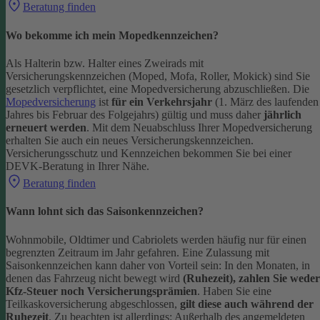
Beratung finden
Wo bekomme ich mein Mopedkennzeichen?
Als Halterin bzw. Halter eines Zweirads mit
Versicherungskennzeichen (Moped, Mofa, Roller, Mokick) sind Sie
gesetzlich verpflichtet, eine Mopedversicherung abzuschließen. Die
Mopedversicherung
ist
für ein Verkehrsjahr
(1. März des laufenden
Jahres bis Februar des Folgejahrs) gültig und muss daher
jährlich
erneuert werden
. Mit dem Neuabschluss Ihrer Mopedversicherung
erhalten Sie auch ein neues Versicherungskennzeichen.
Versicherungsschutz und Kennzeichen bekommen Sie bei einer
DEVK-Beratung in Ihrer Nähe.
Beratung finden
Wann lohnt sich das Saisonkennzeichen?
Wohnmobile, Oldtimer und Cabriolets werden häufig nur für einen
begrenzten Zeitraum im Jahr gefahren. Eine Zulassung mit
Saisonkennzeichen kann daher von Vorteil sein: In den Monaten, in
denen das Fahrzeug nicht bewegt wird
(Ruhezeit), zahlen Sie weder
Kfz-Steuer noch Versicherungsprämien
.
Haben Sie eine
Teilkaskoversicherung abgeschlossen,
gilt diese auch während der
Ruhezeit
. Zu beachten ist allerdings: Außerhalb des angemeldeten