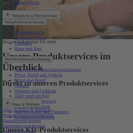
Reiserücktritt
Haftpflicht & Rechtsschutz
Haftpflichtversicherung
Privathaftpflicht
Dienst und Beruf
Bei uns bekommen Sie mehr
Tierhalter
Haus und Bau
Unsere Produktservices im
Rechtsschutzversicherung
Überblick
Alles zur Rechtsschutzversicherung
Privat, Beruf und Verkehr
Privat und Beruf
Direkt zu unseren Produktservices
Verkehr
Wohnen und Gebäude
Alles rund um Kfz
Rechtsschutz-Services
Haus & Wohnen
Pflegeversicherung
Alles zu Haus & Wohnen
Altersvorsorge und Finanzen
Wohngebäudeversicherung
Krankenversicherung
Hausratversicherung
Elementarversicherung
Unsere Kfz-Produktservices
Glasversicherung