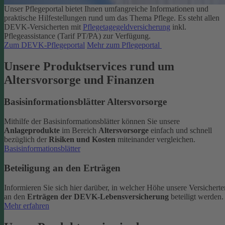
Unser Pflegeportal bietet Ihnen umfangreiche Informationen und
praktische Hilfestellungen rund um das Thema Pflege.
Es steht allen
DEVK-Versicherten mit
Pflegetagegeldversicherung
inkl.
Pflegeassistance (Tarif PT/PA) zur Verfügung.
Zum DEVK-Pflegeportal
Mehr zum Pflegeportal
Unsere Produktservices rund um
Altersvorsorge und Finanzen
Basisinformationsblätter Altersvorsorge
Mithilfe der Basisinformationsblätter können Sie unsere
Anlageprodukte
im Bereich
Altersvorsorge
einfach und schnell
bezüglich der
Risiken und Kosten
miteinander vergleichen.
Basisinformationsblätter
Beteiligung an den Erträgen
Informieren Sie sich hier darüber, in welcher Höhe unsere Versicherte
an den
Erträgen der DEVK-Lebensversicherung
beteiligt werden.
Mehr erfahren