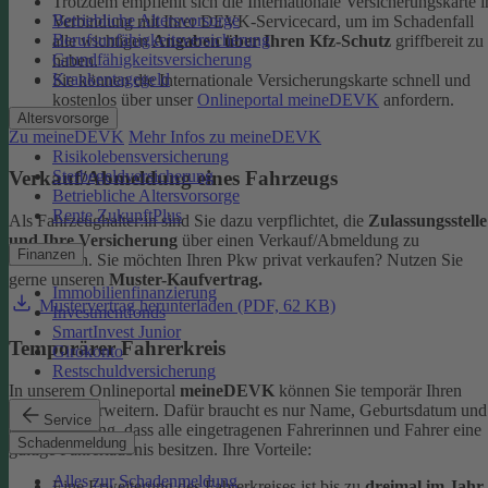
Trotzdem empfiehlt sich die Internationale Versicherungskarte i
Betriebliche Altersvorsorge
Verbindung mit Ihrer DEVK-Servicecard, um im Schadenfall
Berufsunfähigkeitsversicherung
alle wichtigen
Angaben über Ihren Kfz-Schutz
griffbereit zu
Grundfähigkeitsversicherung
haben.
Krankentagegeld
Sie können die Internationale Versicherungskarte schnell und
kostenlos über unser
Onlineportal meineDEVK
anfordern.
Altersvorsorge
Zu meineDEVK
Mehr Infos zu meineDEVK
Risikolebensversicherung
Sterbegeldversicherung
Verkauf/Abmeldung eines Fahrzeugs
Betriebliche Altersvorsorge
Rente ZukunftPlus
Als Fahrzeughalter:in sind Sie dazu verpflichtet, die
Zulassungsstelle
und Ihre Versicherung
über einen Verkauf/Abmeldung zu
Finanzen
informieren. Sie möchten Ihren Pkw privat verkaufen? Nutzen Sie
gerne unseren
Muster-Kaufvertrag.
Immobilienfinanzierung
Mustervertrag herunterladen (PDF, 62 KB)
Investmentfonds
SmartInvest Junior
Temporärer Fahrerkreis
Girokonto
Restschuldversicherung
In unserem Onlineportal
meineDEVK
können Sie temporär Ihren
Fahrerkreis erweitern. Dafür braucht es nur Name, Geburtsdatum und
Service
die Bestätigung, dass alle eingetragenen Fahrerinnen und Fahrer eine
Schadenmeldung
gültige Fahrerlaubnis besitzen.
Ihre Vorteile:
Alles zur Schadenmeldung
Eine Erweiterung des Fahrerkreises ist bis zu
dreimal im Jahr