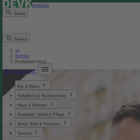
Direkt zum Seiteninhalt
Suche
Service
Service
Produktservices
meineDEVK
Kfz & Reise
Haftpflicht & Rechtsschutz
Haus & Wohnen
Krankheit, Unfall & Pflege
Beruf, Alter & Finanzen
Service