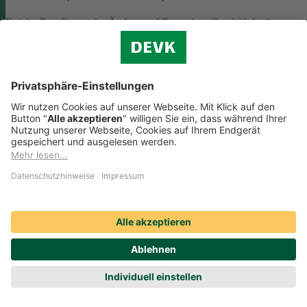
Bei der Erstellung oder Änderung Allgemeiner Geschäftsbedingunge
(AGB) ist eine Vielzahl rechtlicher Vorschriften zu beachten. Wir
helfen Ihnen dabei und vermitteln Ihnen versierte selbstständige
Rechtsbeistände, die Ihre
AGB nach deutschem Recht auf Herz u
Nieren prüfen
.
Die genannten Services werden Ihnen über das
Online-Portal der DAHAG Rechtsservices AG angeboten.
Zum Gewerbeservice
Beratungs-Rechtsschutz bei Unternehmensnachfolge
Wenn Sie Ihre Firma an eine Nachfolgerin oder einen Nachfolger
übergeben, sind viele rechtliche Fragen zu klären. Wir vermitteln Ihn
kompetente, selbstständige Rechtsanwältinnen und Rechtsanwälte, di
Sie beraten und Ihre Fragen zur
Unternehmensnachfolge
beantworten.
Rufen Sie einfach unsere telefonische Schadenhilfe
Rechtsschutz an:
0221 757-1996
.
Produktservices Krankenversicherung: Welche
Vorteile bietet mir die Krankenversicherungs-App der
DEVK?
Produktservices Krankenversicherung: Welche Vorteile bietet mir die