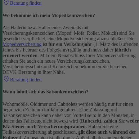
Beratung finden
Wo bekomme ich mein Mopedkennzeichen?
Als Halterin bzw. Halter eines Zweirads mit
Versicherungskennzeichen (Moped, Mofa, Roller, Mokick) sind Sie
gesetzlich verpflichtet, eine Mopedversicherung abzuschließen. Die
Mopedversicherung
ist
für ein Verkehrsjahr
(1. März des laufenden
Jahres bis Februar des Folgejahrs) gültig und muss daher
jährlich
erneuert werden
. Mit dem Neuabschluss Ihrer Mopedversicherung
erhalten Sie auch ein neues Versicherungskennzeichen.
Versicherungsschutz und Kennzeichen bekommen Sie bei einer
DEVK-Beratung in Ihrer Nähe.
Beratung finden
Wann lohnt sich das Saisonkennzeichen?
Wohnmobile, Oldtimer und Cabriolets werden häufig nur für einen
begrenzten Zeitraum im Jahr gefahren. Eine Zulassung mit
Saisonkennzeichen kann daher von Vorteil sein: In den Monaten, in
denen das Fahrzeug nicht bewegt wird
(Ruhezeit), zahlen Sie weder
Kfz-Steuer noch Versicherungsprämien
.
Haben Sie eine
Teilkaskoversicherung abgeschlossen,
gilt diese auch während der
Ruhezeit
. Zu beachten ist allerdings: Außerhalb des angemeldeten