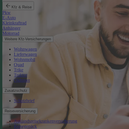
Kfz & Reise
Pkw
E-Auto
Kleinkraftrad
Anhänger
Motorrad
Weitere Kfz-Versicherungen
Wohnwagen
Lieferwagen
Wohnmobil
Quad
Trike
Traktor
Oldtimer
Zusatzschutz
Schutzbrief
Reiseversicherung
Auslandsreisekrankenversicherung
Reisegepäck