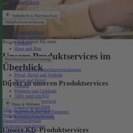
Reiserücktritt
Haftpflicht & Rechtsschutz
Haftpflichtversicherung
Privathaftpflicht
Dienst und Beruf
Bei uns bekommen Sie mehr
Tierhalter
Haus und Bau
Unsere Produktservices im
Rechtsschutzversicherung
Überblick
Alles zur Rechtsschutzversicherung
Privat, Beruf und Verkehr
Privat und Beruf
Direkt zu unseren Produktservices
Verkehr
Wohnen und Gebäude
Alles rund um Kfz
Rechtsschutz-Services
Haus & Wohnen
Pflegeversicherung
Alles zu Haus & Wohnen
Altersvorsorge und Finanzen
Wohngebäudeversicherung
Krankenversicherung
Hausratversicherung
Elementarversicherung
Unsere Kfz-Produktservices
Glasversicherung