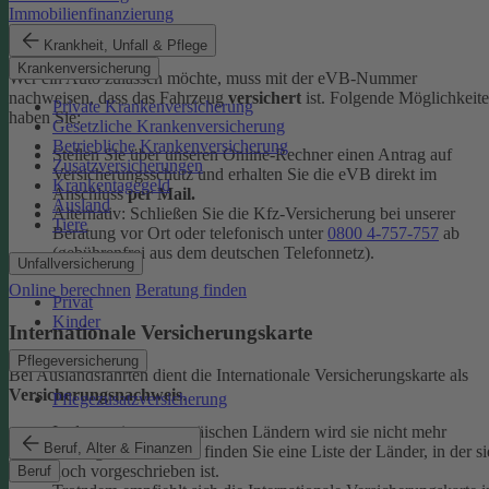
Immobilienfinanzierung
eVB-Nummer
Krankheit, Unfall & Pflege
Krankenversicherung
Wer ein Auto zulassen möchte, muss mit der eVB-Nummer
nachweisen, dass das Fahrzeug
versichert
ist. Folgende Möglichkeit
Private Krankenversicherung
haben Sie:
Gesetzliche Krankenversicherung
Betriebliche Krankenversicherung
Stellen Sie über unseren Online-Rechner einen Antrag auf
Zusatzversicherungen
Versicherungsschutz und erhalten Sie die eVB direkt im
Krankentagegeld
Anschluss
per Mail.
Ausland
Alternativ: Schließen Sie die Kfz-​Versicherung bei unserer
Tiere
Beratung vor Ort oder telefonisch unter
0800 4-​757-757
ab
(gebührenfrei aus dem deutschen Telefonnetz).
Unfallversicherung
Online berechnen
Beratung finden
Privat
Kinder
Internationale Versicherungskarte
Pflegeversicherung
Bei Auslandsfahrten dient die Internationale Versicherungskarte als
Versicherungsnachweis
.
Pflegezusatzversicherung
In den meisten europäischen Ländern wird sie nicht mehr
Beruf, Alter & Finanzen
verlangt. In den
FAQ
finden Sie eine Liste der Länder, in der si
noch vorgeschrieben ist.
Beruf