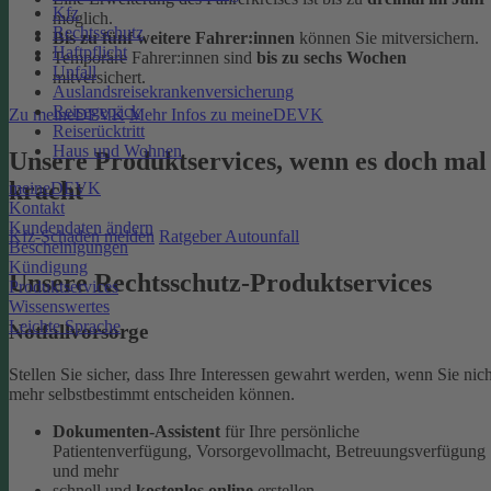
Kfz
möglich.
Rechtsschutz
Bis zu fünf weitere Fahrer:innen
können Sie mitversichern.
Haftpflicht
Temporäre Fahrer:innen sind
bis zu sechs Wochen
Unfall
mitversichert.
Auslandsreisekrankenversicherung
Reisegepäck
Zu meineDEVK
Mehr Infos zu meineDEVK
Reiserücktritt
Haus und Wohnen
Unsere Produktservices, wenn es doch mal
kracht
meineDEVK
Kontakt
Kundendaten ändern
Kfz-Schaden melden
Ratgeber Autounfall
Bescheinigungen
Kündigung
Unsere Rechtsschutz-Produktservices
Produktservices
Wissenswertes
Leichte Sprache
Notfallvorsorge
Stellen Sie sicher, dass Ihre Interessen gewahrt werden, wenn Sie nich
mehr selbstbestimmt entscheiden können.
Dokumenten-Assistent
für Ihre persönliche
Patientenverfügung, Vorsorgevollmacht, Betreuungsverfügung
und mehr
schnell und
kostenlos online
erstellen