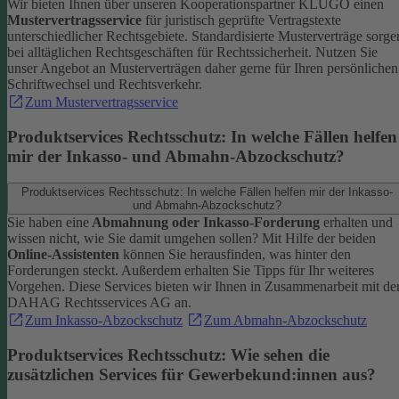
Wir bieten Ihnen über unseren Kooperationspartner KLUGO einen
Mustervertragsservice
für juristisch geprüfte Vertragstexte
unterschiedlicher Rechtsgebiete.
Standardisierte Musterverträge sorge
bei alltäglichen Rechtsgeschäften für Rechtssicherheit. Nutzen Sie
unser Angebot an Musterverträgen daher gerne für Ihren persönlichen
Schriftwechsel und Rechtsverkehr.
Zum Mustervertragsservice
Produktservices Rechtsschutz: In welche Fällen helfen
mir der Inkasso- und Abmahn-Abzockschutz?
Produktservices Rechtsschutz: In welche Fällen helfen mir der Inkasso-
und Abmahn-Abzockschutz?
Sie haben eine
Abmahnung oder Inkasso-Forderung
erhalten und
wissen nicht, wie Sie damit umgehen sollen? Mit Hilfe der beiden
Online-Assistenten
können Sie herausfinden, was hinter den
Forderungen steckt.
Außerdem erhalten Sie Tipps für Ihr weiteres
Vorgehen. Diese Services bieten wir Ihnen in Zusammenarbeit mit de
DAHAG Rechtsservices AG an.
Zum Inkasso-Abzockschutz
Zum Abmahn-Abzockschutz
Produktservices Rechtsschutz: Wie sehen die
zusätzlichen Services für Gewerbekund:innen aus?