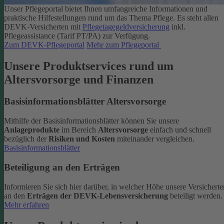
Unser Pflegeportal bietet Ihnen umfangreiche Informationen und
praktische Hilfestellungen rund um das Thema Pflege.
Es steht allen
DEVK-Versicherten mit
Pflegetagegeldversicherung
inkl.
Pflegeassistance (Tarif PT/PA) zur Verfügung.
Zum DEVK-Pflegeportal
Mehr zum Pflegeportal
Unsere Produktservices rund um
Altersvorsorge und Finanzen
Basisinformationsblätter Altersvorsorge
Mithilfe der Basisinformationsblätter können Sie unsere
Anlageprodukte
im Bereich
Altersvorsorge
einfach und schnell
bezüglich der
Risiken und Kosten
miteinander vergleichen.
Basisinformationsblätter
Beteiligung an den Erträgen
Informieren Sie sich hier darüber, in welcher Höhe unsere Versicherte
an den
Erträgen der DEVK-Lebensversicherung
beteiligt werden.
Mehr erfahren