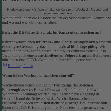
Produktservices Kfz: Wie erhalte ich Kurzzeit-, Wechsel-, Moped- und
Saisonkennzeichen?
Wir erklären Ihnen die Besonderheiten der verschiedenen Kennzeich
und wo und wie Sie diese erhalten.
Bietet die DEVK auch Schutz für Kurzzeitkennzeichen an?
Kurzzeitkennzeichen für
Probe- und Überführungsfahrten
sind z
einmaligen Gebrauch gedacht und maximal
fünf Tage gültig
. Wir
bieten Ihnen Kfz-Haftpflichtschutz für Kurzzeitkennzeichen nur in
Verbindung mit einem
anschließenden Folgevertrag
an.
Bei Interes
hilft Ihnen eine DEVK-Beratung in Ihrer Nähe gerne weiter.
Beratung finden
Wann ist ein Wechselkennzeichen sinnvoll?
Wechselkennzeichen können für
Fahrzeuge der gleichen
Fahrzeugklasse
(z. B. zwei Pkw, zwei Krafträder oder Pkw und
Wohnmobil) beantragt werden. Im Gegensatz zur Regelung in
Österreich und der Schweiz ist das Wechselkennzeichen in
Deutschland jedoch
steuerlich nicht begünstigt
.
Bei Interesse hilft
Ihnen eine DEVK-Beratung in Ihrer Nähe ebenfalls gerne weiter.