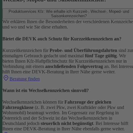
Produktservices Kfz: Wie erhalte ich Kurzzeit-, Wechsel-, Moped- und
Saisonkennzeichen?
Wir erklären Ihnen die Besonderheiten der verschiedenen Kennzeich
und wo und wie Sie diese erhalten.
Bietet die DEVK auch Schutz für Kurzzeitkennzeichen an?
Kurzzeitkennzeichen für
Probe- und Überführungsfahrten
sind z
einmaligen Gebrauch gedacht und maximal
fünf Tage gültig
. Wir
bieten Ihnen Kfz-Haftpflichtschutz für Kurzzeitkennzeichen nur in
Verbindung mit einem
anschließenden Folgevertrag
an.
Bei Interes
hilft Ihnen eine DEVK-Beratung in Ihrer Nähe gerne weiter.
Beratung finden
Wann ist ein Wechselkennzeichen sinnvoll?
Wechselkennzeichen können für
Fahrzeuge der gleichen
Fahrzeugklasse
(z. B. zwei Pkw, zwei Krafträder oder Pkw und
Wohnmobil) beantragt werden. Im Gegensatz zur Regelung in
Österreich und der Schweiz ist das Wechselkennzeichen in
Deutschland jedoch
steuerlich nicht begünstigt
.
Bei Interesse hilft
Ihnen eine DEVK-Beratung in Ihrer Nähe ebenfalls gerne weiter.