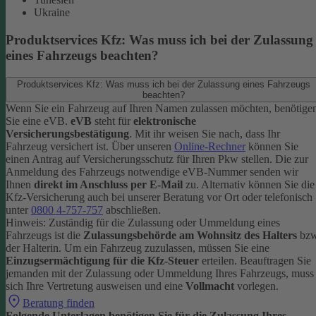
Ukraine
Produktservices Kfz: Was muss ich bei der Zulassung
eines Fahrzeugs beachten?
Produktservices Kfz: Was muss ich bei der Zulassung eines Fahrzeugs
beachten?
Wenn Sie ein Fahrzeug auf Ihren Namen zulassen möchten, benötige
Sie eine eVB.
eVB
steht für
elektronische
Versicherungsbestätigung
. Mit ihr weisen Sie nach, dass Ihr
Fahrzeug versichert ist.
Über unseren
Online-Rechner
können Sie
einen Antrag auf Versicherungsschutz für Ihren Pkw stellen. Die zur
Anmeldung des Fahrzeugs notwendige eVB-Nummer senden wir
Ihnen
direkt im Anschluss per E-Mail
zu.
Alternativ können Sie die
Kfz-Versicherung auch bei unserer Beratung vor Ort oder telefonisch
unter
0800 4-757-757
abschließen.
Hinweis: Zuständig für die Zulassung oder Ummeldung eines
Fahrzeugs ist die
Zulassungsbehörde am Wohnsitz des Halters
bzw
der Halterin.
Um ein Fahrzeug zuzulassen, müssen Sie eine
Einzugsermächtigung für die Kfz-Steuer
erteilen.
Beauftragen Sie
jemanden mit der Zulassung oder Ummeldung Ihres Fahrzeugs, muss
sich Ihre Vertretung ausweisen und eine
Vollmacht
vorlegen.
Beratung finden
Folgende Unterlagen benötigen Sie für die Zulassung Ihres