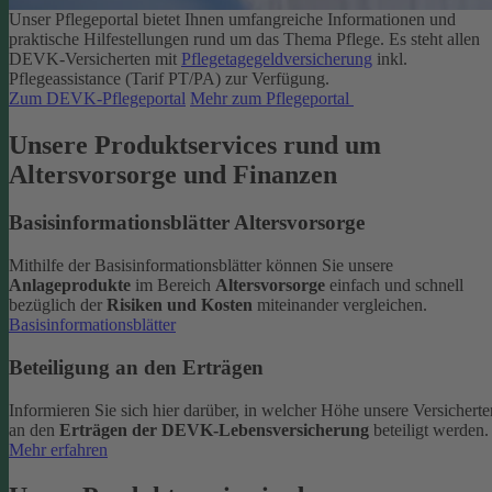
Unser Pflegeportal bietet Ihnen umfangreiche Informationen und
praktische Hilfestellungen rund um das Thema Pflege.
Es steht allen
DEVK-Versicherten mit
Pflegetagegeldversicherung
inkl.
Pflegeassistance (Tarif PT/PA) zur Verfügung.
Zum DEVK-Pflegeportal
Mehr zum Pflegeportal
Unsere Produktservices rund um
Altersvorsorge und Finanzen
Basisinformationsblätter Altersvorsorge
Mithilfe der Basisinformationsblätter können Sie unsere
Anlageprodukte
im Bereich
Altersvorsorge
einfach und schnell
bezüglich der
Risiken und Kosten
miteinander vergleichen.
Basisinformationsblätter
Beteiligung an den Erträgen
Informieren Sie sich hier darüber, in welcher Höhe unsere Versicherte
an den
Erträgen der DEVK-Lebensversicherung
beteiligt werden.
Mehr erfahren