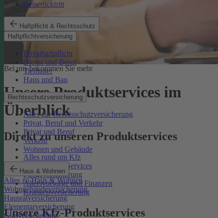
Reiserücktritt
Haftpflicht & Rechtsschutz
Haftpflichtversicherung
Privathaftpflicht
Dienst und Beruf
Bei uns bekommen Sie mehr
Tierhalter
Haus und Bau
Unsere Produktservices im
Rechtsschutzversicherung
Überblick
Alles zur Rechtsschutzversicherung
Privat, Beruf und Verkehr
Privat und Beruf
Direkt zu unseren Produktservices
Verkehr
Wohnen und Gebäude
Alles rund um Kfz
Rechtsschutz-Services
Haus & Wohnen
Pflegeversicherung
Alles zu Haus & Wohnen
Altersvorsorge und Finanzen
Wohngebäudeversicherung
Krankenversicherung
Hausratversicherung
Elementarversicherung
Unsere Kfz-Produktservices
Glasversicherung