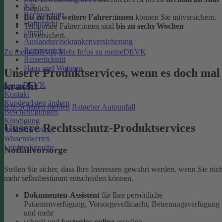
Kfz
möglich.
Rechtsschutz
Bis zu fünf weitere Fahrer:innen
können Sie mitversichern.
Haftpflicht
Temporäre Fahrer:innen sind
bis zu sechs Wochen
Unfall
mitversichert.
Auslandsreisekrankenversicherung
Reisegepäck
Zu meineDEVK
Mehr Infos zu meineDEVK
Reiserücktritt
Haus und Wohnen
Unsere Produktservices, wenn es doch mal
kracht
meineDEVK
Kontakt
Kundendaten ändern
Kfz-Schaden melden
Ratgeber Autounfall
Bescheinigungen
Kündigung
Unsere Rechtsschutz-Produktservices
Produktservices
Wissenswertes
Leichte Sprache
Notfallvorsorge
Stellen Sie sicher, dass Ihre Interessen gewahrt werden, wenn Sie nich
mehr selbstbestimmt entscheiden können.
Dokumenten-Assistent
für Ihre persönliche
Patientenverfügung, Vorsorgevollmacht, Betreuungsverfügung
und mehr
schnell und
kostenlos online
erstellen