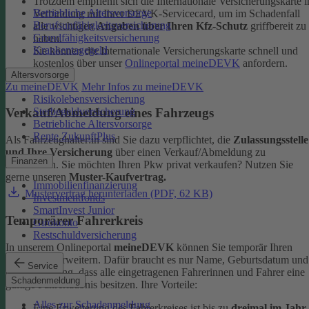
Trotzdem empfiehlt sich die Internationale Versicherungskarte i
Betriebliche Altersvorsorge
Verbindung mit Ihrer DEVK-Servicecard, um im Schadenfall
Berufsunfähigkeitsversicherung
alle wichtigen
Angaben über Ihren Kfz-Schutz
griffbereit zu
Grundfähigkeitsversicherung
haben.
Krankentagegeld
Sie können die Internationale Versicherungskarte schnell und
kostenlos über unser
Onlineportal meineDEVK
anfordern.
Altersvorsorge
Zu meineDEVK
Mehr Infos zu meineDEVK
Risikolebensversicherung
Sterbegeldversicherung
Verkauf/Abmeldung eines Fahrzeugs
Betriebliche Altersvorsorge
Rente ZukunftPlus
Als Fahrzeughalter:in sind Sie dazu verpflichtet, die
Zulassungsstelle
und Ihre Versicherung
über einen Verkauf/Abmeldung zu
Finanzen
informieren. Sie möchten Ihren Pkw privat verkaufen? Nutzen Sie
gerne unseren
Muster-Kaufvertrag.
Immobilienfinanzierung
Mustervertrag herunterladen (PDF, 62 KB)
Investmentfonds
SmartInvest Junior
Temporärer Fahrerkreis
Girokonto
Restschuldversicherung
In unserem Onlineportal
meineDEVK
können Sie temporär Ihren
Fahrerkreis erweitern. Dafür braucht es nur Name, Geburtsdatum und
Service
die Bestätigung, dass alle eingetragenen Fahrerinnen und Fahrer eine
Schadenmeldung
gültige Fahrerlaubnis besitzen.
Ihre Vorteile:
Alles zur Schadenmeldung
Eine Erweiterung des Fahrerkreises ist bis zu
dreimal im Jahr