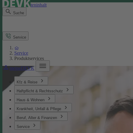
Direkt zum Seiteninhalt
Suche
Service
Service
Produktservices
meineDEVK
Kfz & Reise
Haftpflicht & Rechtsschutz
Haus & Wohnen
Krankheit, Unfall & Pflege
Beruf, Alter & Finanzen
Service