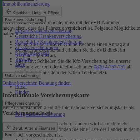
Immobilienfinanzierung
eVB-Nummer
Krankheit, Unfall & Pflege
Krankenversicherung
Wer ein Auto zulassen möchte, muss mit der eVB-Nummer
nachweisen, dass das Fahrzeug
versichert
ist. Folgende Möglichkeit
Private Krankenversicherung
haben Sie:
Gesetzliche Krankenversicherung
Betriebliche Krankenversicherung
Stellen Sie über unseren Online-Rechner einen Antrag auf
Zusatzversicherungen
Versicherungsschutz und erhalten Sie die eVB direkt im
Krankentagegeld
Anschluss
per Mail.
Ausland
Alternativ: Schließen Sie die Kfz-​Versicherung bei unserer
Tiere
Beratung vor Ort oder telefonisch unter
0800 4-​757-757
ab
(gebührenfrei aus dem deutschen Telefonnetz).
Unfallversicherung
Online berechnen
Beratung finden
Privat
Kinder
Internationale Versicherungskarte
Pflegeversicherung
Bei Auslandsfahrten dient die Internationale Versicherungskarte als
Versicherungsnachweis
.
Pflegezusatzversicherung
In den meisten europäischen Ländern wird sie nicht mehr
Beruf, Alter & Finanzen
verlangt. In den
FAQ
finden Sie eine Liste der Länder, in der si
noch vorgeschrieben ist.
Beruf