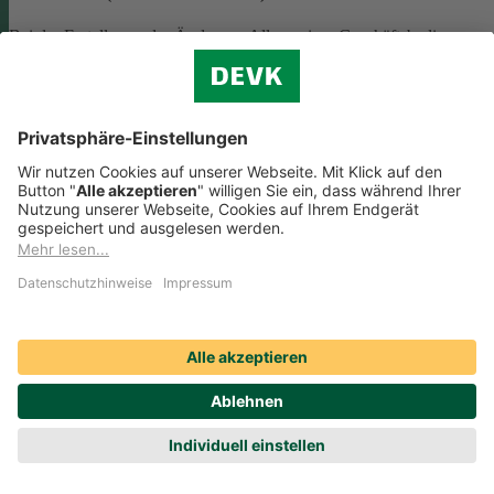
Bei der Erstellung oder Änderung Allgemeiner Geschäftsbedingunge
(AGB) ist eine Vielzahl rechtlicher Vorschriften zu beachten. Wir
helfen Ihnen dabei und vermitteln Ihnen versierte selbstständige
Rechtsbeistände, die Ihre
AGB nach deutschem Recht auf Herz u
Nieren prüfen
.
Die genannten Services werden Ihnen über das
Online-Portal der DAHAG Rechtsservices AG angeboten.
Zum Gewerbeservice
Beratungs-Rechtsschutz bei Unternehmensnachfolge
Wenn Sie Ihre Firma an eine Nachfolgerin oder einen Nachfolger
übergeben, sind viele rechtliche Fragen zu klären. Wir vermitteln Ihn
kompetente, selbstständige Rechtsanwältinnen und Rechtsanwälte, di
Sie beraten und Ihre Fragen zur
Unternehmensnachfolge
beantworten.
Rufen Sie einfach unsere telefonische Schadenhilfe
Rechtsschutz an:
0221 757-1996
.
Produktservices Krankenversicherung: Welche
Vorteile bietet mir die Krankenversicherungs-App der
DEVK?
Produktservices Krankenversicherung: Welche Vorteile bietet mir die