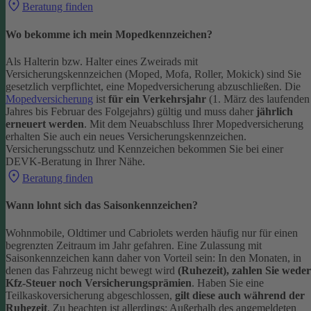
Beratung finden
Wo bekomme ich mein Mopedkennzeichen?
Als Halterin bzw. Halter eines Zweirads mit
Versicherungskennzeichen (Moped, Mofa, Roller, Mokick) sind Sie
gesetzlich verpflichtet, eine Mopedversicherung abzuschließen. Die
Mopedversicherung
ist
für ein Verkehrsjahr
(1. März des laufenden
Jahres bis Februar des Folgejahrs) gültig und muss daher
jährlich
erneuert werden
. Mit dem Neuabschluss Ihrer Mopedversicherung
erhalten Sie auch ein neues Versicherungskennzeichen.
Versicherungsschutz und Kennzeichen bekommen Sie bei einer
DEVK-Beratung in Ihrer Nähe.
Beratung finden
Wann lohnt sich das Saisonkennzeichen?
Wohnmobile, Oldtimer und Cabriolets werden häufig nur für einen
begrenzten Zeitraum im Jahr gefahren. Eine Zulassung mit
Saisonkennzeichen kann daher von Vorteil sein: In den Monaten, in
denen das Fahrzeug nicht bewegt wird
(Ruhezeit), zahlen Sie weder
Kfz-Steuer noch Versicherungsprämien
.
Haben Sie eine
Teilkaskoversicherung abgeschlossen,
gilt diese auch während der
Ruhezeit
. Zu beachten ist allerdings: Außerhalb des angemeldeten