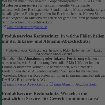
Wir bieten Ihnen über unseren Kooperationspartner KLUGO einen
Mustervertragsservice
für juristisch geprüfte Vertragstexte
unterschiedlicher Rechtsgebiete.
Standardisierte Musterverträge sorge
bei alltäglichen Rechtsgeschäften für Rechtssicherheit. Nutzen Sie
unser Angebot an Musterverträgen daher gerne für Ihren persönlichen
Schriftwechsel und Rechtsverkehr.
Zum Mustervertragsservice
Produktservices Rechtsschutz: In welche Fällen helfen
mir der Inkasso- und Abmahn-Abzockschutz?
Produktservices Rechtsschutz: In welche Fällen helfen mir der Inkasso-
und Abmahn-Abzockschutz?
Sie haben eine
Abmahnung oder Inkasso-Forderung
erhalten und
wissen nicht, wie Sie damit umgehen sollen? Mit Hilfe der beiden
Online-Assistenten
können Sie herausfinden, was hinter den
Forderungen steckt.
Außerdem erhalten Sie Tipps für Ihr weiteres
Vorgehen. Diese Services bieten wir Ihnen in Zusammenarbeit mit de
DAHAG Rechtsservices AG an.
Zum Inkasso-Abzockschutz
Zum Abmahn-Abzockschutz
Produktservices Rechtsschutz: Wie sehen die
zusätzlichen Services für Gewerbekund:innen aus?