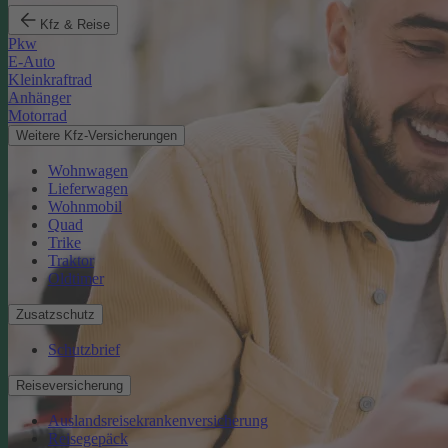
Kfz & Reise
Pkw
E-Auto
Kleinkraftrad
Anhänger
Motorrad
Weitere Kfz-Versicherungen
Wohnwagen
Lieferwagen
Wohnmobil
Quad
Trike
Traktor
Oldtimer
Zusatzschutz
Schutzbrief
Reiseversicherung
Auslandsreisekrankenversicherung
Reisegepäck