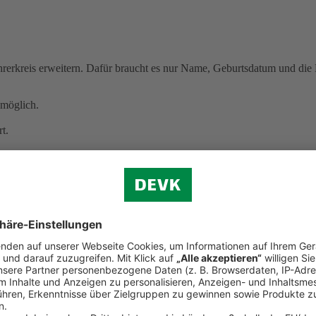
erkreis erweitern. Dafür braucht es nur Name, Geburtsdatum und die B
möglich.
t.
 kracht
cht mehr selbstbestimmt entscheiden können.