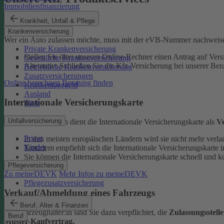
Immobilienfinanzierung
eVB-Nummer
Krankheit, Unfall & Pflege
Krankenversicherung
Wer ein Auto zulassen möchte, muss mit der eVB-Nummer nachweise
Private Krankenversicherung
Stellen Sie über unseren Online-Rechner einen Antrag auf Vers
Gesetzliche Krankenversicherung
Alternativ: Schließen Sie die Kfz-​Versicherung bei unserer Ber
Betriebliche Krankenversicherung
Zusatzversicherungen
Online berechnen
Beratung finden
Krankentagegeld
Ausland
Internationale Versicherungskarte
Tiere
Unfallversicherung
Bei Auslandsfahrten dient die Internationale Versicherungskarte als
V
Privat
In den meisten europäischen Ländern wird sie nicht mehr verla
Kinder
Trotzdem empfiehlt sich die Internationale Versicherungskart
Sie können die Internationale Versicherungskarte schnell und k
Pflegeversicherung
Zu meineDEVK
Mehr Infos zu meineDEVK
Pflegezusatzversicherung
Verkauf/Abmeldung eines Fahrzeugs
Beruf, Alter & Finanzen
Als Fahrzeughalter:in sind Sie dazu verpflichtet, die
Zulassungsstell
Beruf
Muster-Kaufvertrag.