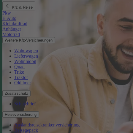
Kfz & Reise
Pkw
E-Auto
Kleinkraftrad
Anhänger
Motorrad
Weitere Kfz-Versicherungen
Wohnwagen
Lieferwagen
Wohnmobil
Quad
Trike
Traktor
Oldtimer
Zusatzschutz
Schutzbrief
Reiseversicherung
Auslandsreisekrankenversicherung
Reisegepäck