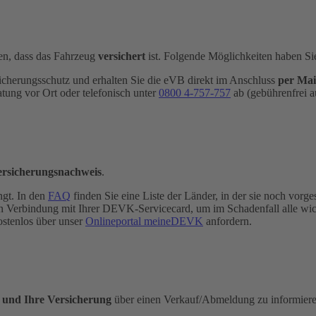
n, dass das Fahrzeug
versichert
ist. Folgende Möglichkeiten haben Si
icherungsschutz und erhalten Sie die eVB direkt im Anschluss
per Mai
atung vor Ort oder telefonisch unter
0800 4-​757-757
ab (gebührenfrei a
ersicherungsnachweis
.
ngt. In den
FAQ
finden Sie eine Liste der Länder, in der sie noch vorges
e in Verbindung mit Ihrer DEVK-Servicecard, um im Schadenfall alle wi
ostenlos über unser
Onlineportal meineDEVK
anfordern.
e und Ihre Versicherung
über einen Verkauf/Abmeldung zu informieren