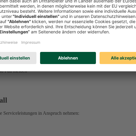
ung, Vorsorgevollmacht, Betreuungsverfügung und mehr
ge erhalten Sie unter
0221 757-1996
.
 sprechen Sie Ihre:n DEVK Berater:in an.
 Rechtsschutzfall:
d Fall melden
all
he Serviceleistungen in Anspruch nehmen: