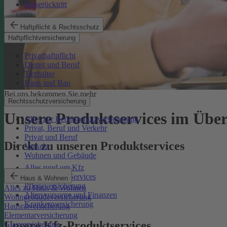
Reiserücktritt
Haftpflicht & Rechtsschutz
Haftpflichtversicherung
Privathaftpflicht
Dienst und Beruf
Tierhalter
Haus und Bau
Bei uns bekommen Sie mehr
Rechtsschutzversicherung
Unsere Produktservices im Über
Alles zur Rechtsschutzversicherung
Privat, Beruf und Verkehr
Privat und Beruf
Direkt zu unseren Produktservices
Verkehr
Wohnen und Gebäude
Alles rund um Kfz
Rechtsschutz-Services
Haus & Wohnen
Pflegeversicherung
Alles zu Haus & Wohnen
Altersvorsorge und Finanzen
Wohngebäudeversicherung
Krankenversicherung
Hausratversicherung
Elementarversicherung
Unsere Kfz-Produktservices
Glasversicherung