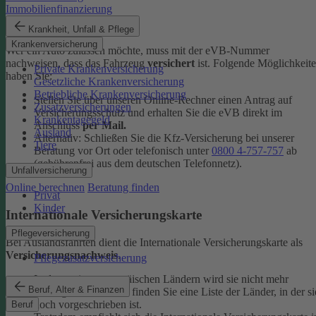
Immobilienfinanzierung
eVB-Nummer
Krankheit, Unfall & Pflege
Krankenversicherung
Wer ein Auto zulassen möchte, muss mit der eVB-Nummer
nachweisen, dass das Fahrzeug
versichert
ist. Folgende Möglichkeit
Private Krankenversicherung
haben Sie:
Gesetzliche Krankenversicherung
Betriebliche Krankenversicherung
Stellen Sie über unseren Online-Rechner einen Antrag auf
Zusatzversicherungen
Versicherungsschutz und erhalten Sie die eVB direkt im
Krankentagegeld
Anschluss
per Mail.
Ausland
Alternativ: Schließen Sie die Kfz-​Versicherung bei unserer
Tiere
Beratung vor Ort oder telefonisch unter
0800 4-​757-757
ab
(gebührenfrei aus dem deutschen Telefonnetz).
Unfallversicherung
Online berechnen
Beratung finden
Privat
Kinder
Internationale Versicherungskarte
Pflegeversicherung
Bei Auslandsfahrten dient die Internationale Versicherungskarte als
Versicherungsnachweis
.
Pflegezusatzversicherung
In den meisten europäischen Ländern wird sie nicht mehr
Beruf, Alter & Finanzen
verlangt. In den
FAQ
finden Sie eine Liste der Länder, in der si
noch vorgeschrieben ist.
Beruf