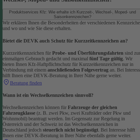
Produktservices Kfz: Wie erhalte ich Kurzzeit-, Wechsel-, Moped- und
Saisonkennzeichen?
Wir erklären Ihnen die Besonderheiten der verschiedenen Kennzeich
und wo und wie Sie diese erhalten.
Bietet die DEVK auch Schutz für Kurzzeitkennzeichen an?
Kurzzeitkennzeichen für
Probe- und Überführungsfahrten
sind z
einmaligen Gebrauch gedacht und maximal
fünf Tage gültig
. Wir
bieten Ihnen Kfz-Haftpflichtschutz für Kurzzeitkennzeichen nur in
Verbindung mit einem
anschließenden Folgevertrag
an.
Bei Interes
hilft Ihnen eine DEVK-Beratung in Ihrer Nähe gerne weiter.
Beratung finden
Wann ist ein Wechselkennzeichen sinnvoll?
Wechselkennzeichen können für
Fahrzeuge der gleichen
Fahrzeugklasse
(z. B. zwei Pkw, zwei Krafträder oder Pkw und
Wohnmobil) beantragt werden. Im Gegensatz zur Regelung in
Österreich und der Schweiz ist das Wechselkennzeichen in
Deutschland jedoch
steuerlich nicht begünstigt
.
Bei Interesse hilft
Ihnen eine DEVK-Beratung in Ihrer Nähe ebenfalls gerne weiter.