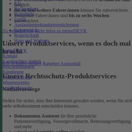
Kfz
möglich.
Rechtsschutz
Bis zu fünf weitere Fahrer:innen
können Sie mitversichern.
Haftpflicht
Temporäre Fahrer:innen sind
bis zu sechs Wochen
Unfall
mitversichert.
Auslandsreisekrankenversicherung
Reisegepäck
Zu meineDEVK
Mehr Infos zu meineDEVK
Reiserücktritt
Haus und Wohnen
Unsere Produktservices, wenn es doch mal
kracht
meineDEVK
Kontakt
Kundendaten ändern
Kfz-Schaden melden
Ratgeber Autounfall
Bescheinigungen
Kündigung
Unsere Rechtsschutz-Produktservices
Produktservices
Wissenswertes
Leichte Sprache
Notfallvorsorge
Stellen Sie sicher, dass Ihre Interessen gewahrt werden, wenn Sie nich
mehr selbstbestimmt entscheiden können.
Dokumenten-Assistent
für Ihre persönliche
Patientenverfügung, Vorsorgevollmacht, Betreuungsverfügung
und mehr
schnell und
kostenlos online
erstellen