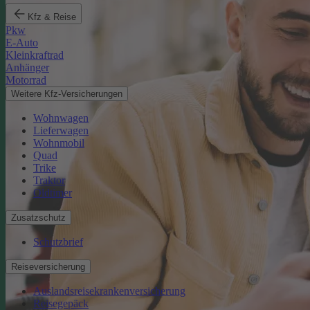
Kfz & Reise
Pkw
E-Auto
Kleinkraftrad
Anhänger
Motorrad
Weitere Kfz-Versicherungen
Wohnwagen
Lieferwagen
Wohnmobil
Quad
Trike
Traktor
Oldtimer
Zusatzschutz
Schutzbrief
Reiseversicherung
Auslandsreisekrankenversicherung
Reisegepäck