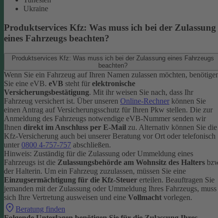
Ukraine
Produktservices Kfz: Was muss ich bei der Zulassung
eines Fahrzeugs beachten?
Produktservices Kfz: Was muss ich bei der Zulassung eines Fahrzeugs
beachten?
Wenn Sie ein Fahrzeug auf Ihren Namen zulassen möchten, benötige
Sie eine eVB.
eVB
steht für
elektronische
Versicherungsbestätigung
. Mit ihr weisen Sie nach, dass Ihr
Fahrzeug versichert ist.
Über unseren
Online-Rechner
können Sie
einen Antrag auf Versicherungsschutz für Ihren Pkw stellen. Die zur
Anmeldung des Fahrzeugs notwendige eVB-Nummer senden wir
Ihnen
direkt im Anschluss per E-Mail
zu.
Alternativ können Sie die
Kfz-Versicherung auch bei unserer Beratung vor Ort oder telefonisch
unter
0800 4-757-757
abschließen.
Hinweis: Zuständig für die Zulassung oder Ummeldung eines
Fahrzeugs ist die
Zulassungsbehörde am Wohnsitz des Halters
bzw
der Halterin.
Um ein Fahrzeug zuzulassen, müssen Sie eine
Einzugsermächtigung für die Kfz-Steuer
erteilen.
Beauftragen Sie
jemanden mit der Zulassung oder Ummeldung Ihres Fahrzeugs, muss
sich Ihre Vertretung ausweisen und eine
Vollmacht
vorlegen.
Beratung finden
Folgende Unterlagen benötigen Sie für die Zulassung Ihres