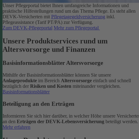
Unser Pflegeportal bietet Ihnen umfangreiche Informationen und
praktische Hilfestellungen rund um das Thema Pflege.
Es steht allen
DEVK-Versicherten mit
Pflegetagegeldversicherung
inkl.
Pflegeassistance (Tarif PT/PA) zur Verfügung.
Zum DEVK-Pflegeportal
Mehr zum Pflegeportal
Unsere Produktservices rund um
Altersvorsorge und Finanzen
Basisinformationsblätter Altersvorsorge
Mithilfe der Basisinformationsblätter können Sie unsere
Anlageprodukte
im Bereich
Altersvorsorge
einfach und schnell
bezüglich der
Risiken und Kosten
miteinander vergleichen.
Basisinformationsblätter
Beteiligung an den Erträgen
Informieren Sie sich hier darüber, in welcher Höhe unsere Versicherte
an den
Erträgen der DEVK-Lebensversicherung
beteiligt werden.
Mehr erfahren