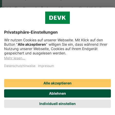
Bei der Erstellung oder Änderung Allgemeiner Geschäftsbedingunge
(AGB) ist eine Vielzahl rechtlicher Vorschriften zu beachten. Wir
helfen Ihnen dabei und vermitteln Ihnen versierte selbstständige
Rechtsbeistände, die Ihre
AGB nach deutschem Recht auf Herz u
Nieren prüfen
.
Die genannten Services werden Ihnen über das
Online-Portal der DAHAG Rechtsservices AG angeboten.
Zum Gewerbeservice
Beratungs-Rechtsschutz bei Unternehmensnachfolge
Wenn Sie Ihre Firma an eine Nachfolgerin oder einen Nachfolger
übergeben, sind viele rechtliche Fragen zu klären. Wir vermitteln Ihn
kompetente, selbstständige Rechtsanwältinnen und Rechtsanwälte, di
Sie beraten und Ihre Fragen zur
Unternehmensnachfolge
beantworten.
Rufen Sie einfach unsere telefonische Schadenhilfe
Rechtsschutz an:
0221 757-1996
.
Produktservices Krankenversicherung: Welche
Vorteile bietet mir die Krankenversicherungs-App der
DEVK?
Produktservices Krankenversicherung: Welche Vorteile bietet mir die