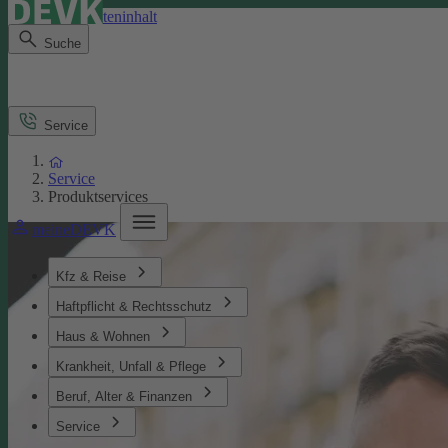
Direkt zum Seiteninhalt
Suche
Service
Service
Produktservices
meineDEVK
Kfz & Reise
Haftpflicht & Rechtsschutz
Haus & Wohnen
Krankheit, Unfall & Pflege
Beruf, Alter & Finanzen
Service