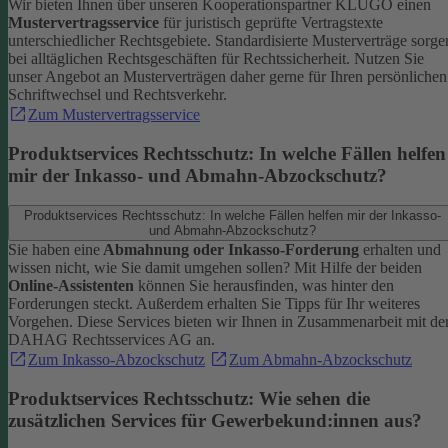
Wir bieten Ihnen über unseren Kooperationspartner KLUGO einen
Mustervertragsservice
für juristisch geprüfte Vertragstexte
unterschiedlicher Rechtsgebiete.
Standardisierte Musterverträge sorge
bei alltäglichen Rechtsgeschäften für Rechtssicherheit. Nutzen Sie
unser Angebot an Musterverträgen daher gerne für Ihren persönlichen
Schriftwechsel und Rechtsverkehr.
Zum Mustervertragsservice
Produktservices Rechtsschutz: In welche Fällen helfen
mir der Inkasso- und Abmahn-Abzockschutz?
Produktservices Rechtsschutz: In welche Fällen helfen mir der Inkasso-
und Abmahn-Abzockschutz?
Sie haben eine
Abmahnung oder Inkasso-Forderung
erhalten und
wissen nicht, wie Sie damit umgehen sollen? Mit Hilfe der beiden
Online-Assistenten
können Sie herausfinden, was hinter den
Forderungen steckt.
Außerdem erhalten Sie Tipps für Ihr weiteres
Vorgehen. Diese Services bieten wir Ihnen in Zusammenarbeit mit de
DAHAG Rechtsservices AG an.
Zum Inkasso-Abzockschutz
Zum Abmahn-Abzockschutz
Produktservices Rechtsschutz: Wie sehen die
zusätzlichen Services für Gewerbekund:innen aus?