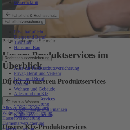
Reiserücktritt
Haftpflicht & Rechtsschutz
Haftpflichtversicherung
Privathaftpflicht
Dienst und Beruf
Bei uns bekommen Sie mehr
Tierhalter
Haus und Bau
Unsere Produktservices im
Rechtsschutzversicherung
Überblick
Alles zur Rechtsschutzversicherung
Privat, Beruf und Verkehr
Privat und Beruf
Direkt zu unseren Produktservices
Verkehr
Wohnen und Gebäude
Alles rund um Kfz
Rechtsschutz-Services
Haus & Wohnen
Pflegeversicherung
Alles zu Haus & Wohnen
Altersvorsorge und Finanzen
Wohngebäudeversicherung
Krankenversicherung
Hausratversicherung
Elementarversicherung
Unsere Kfz-Produktservices
Glasversicherung