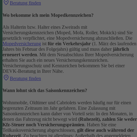
Beratung finden
Wo bekomme ich mein Mopedkennzeichen?
Als Halterin bzw. Halter eines Zweirads mit
Versicherungskennzeichen (Moped, Mofa, Roller, Mokick) sind Sie
gesetzlich verpflichtet, eine Mopedversicherung abzuschließen. Die
Mopedversicherung
ist
für ein Verkehrsjahr
(1. März des laufenden
Jahres bis Februar des Folgejahrs) gültig und muss daher
jährlich
erneuert werden
. Mit dem Neuabschluss Ihrer Mopedversicherung
erhalten Sie auch ein neues Versicherungskennzeichen.
Versicherungsschutz und Kennzeichen bekommen Sie bei einer
DEVK-Beratung in Ihrer Nähe.
Beratung finden
Wann lohnt sich das Saisonkennzeichen?
Wohnmobile, Oldtimer und Cabriolets werden häufig nur für einen
begrenzten Zeitraum im Jahr gefahren. Eine Zulassung mit
Saisonkennzeichen kann daher von Vorteil sein: In den Monaten, in
denen das Fahrzeug nicht bewegt wird
(Ruhezeit), zahlen Sie weder
Kfz-Steuer noch Versicherungsprämien
.
Haben Sie eine
Teilkaskoversicherung abgeschlossen,
gilt diese auch während der
Ruhezeit
. Zu beachten ist allerdings: Außerhalb des angemeldeten