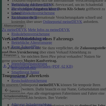
Trotzdem empfiehlt sich die Internationale Versicherungskarte i
Betriebliche Altersvorsorge
Verbindung mit Ihrer DEVK-Servicecard, um im Schadenfall
Berufsunfähigkeitsversicherung
alle wichtigen
Angaben über Ihren Kfz-Schutz
griffbereit zu
Grundfähigkeitsversicherung
haben.
Krankentagegeld
Sie können die Internationale Versicherungskarte schnell und
kostenlos über unser
Onlineportal meineDEVK
anfordern.
Altersvorsorge
Zu meineDEVK
Mehr Infos zu meineDEVK
Risikolebensversicherung
Sterbegeldversicherung
Verkauf/Abmeldung eines Fahrzeugs
Betriebliche Altersvorsorge
Rente ZukunftPlus
Als Fahrzeughalter:in sind Sie dazu verpflichtet, die
Zulassungsstelle
und Ihre Versicherung
über einen Verkauf/Abmeldung zu
Finanzen
informieren. Sie möchten Ihren Pkw privat verkaufen? Nutzen Sie
gerne unseren
Muster-Kaufvertrag.
Immobilienfinanzierung
Mustervertrag herunterladen (PDF, 62 KB)
Investmentfonds
SmartInvest Junior
Temporärer Fahrerkreis
Girokonto
Restschuldversicherung
In unserem Onlineportal
meineDEVK
können Sie temporär Ihren
Fahrerkreis erweitern. Dafür braucht es nur Name, Geburtsdatum und
Service
die Bestätigung, dass alle eingetragenen Fahrerinnen und Fahrer eine
Schadenmeldung
gültige Fahrerlaubnis besitzen.
Ihre Vorteile:
Alles zur Schadenmeldung
Eine Erweiterung des Fahrerkreises ist bis zu
dreimal im Jahr