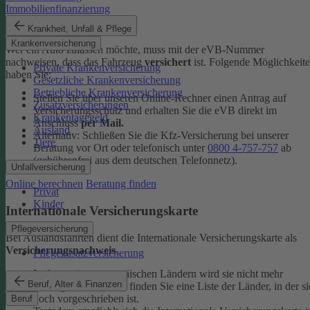
Immobilienfinanzierung
eVB-Nummer
Krankheit, Unfall & Pflege
Krankenversicherung
Wer ein Auto zulassen möchte, muss mit der eVB-Nummer
nachweisen, dass das Fahrzeug
versichert
ist. Folgende Möglichkeit
Private Krankenversicherung
haben Sie:
Gesetzliche Krankenversicherung
Betriebliche Krankenversicherung
Stellen Sie über unseren Online-Rechner einen Antrag auf
Zusatzversicherungen
Versicherungsschutz und erhalten Sie die eVB direkt im
Krankentagegeld
Anschluss
per Mail.
Ausland
Alternativ: Schließen Sie die Kfz-​Versicherung bei unserer
Tiere
Beratung vor Ort oder telefonisch unter
0800 4-​757-757
ab
(gebührenfrei aus dem deutschen Telefonnetz).
Unfallversicherung
Online berechnen
Beratung finden
Privat
Kinder
Internationale Versicherungskarte
Pflegeversicherung
Bei Auslandsfahrten dient die Internationale Versicherungskarte als
Versicherungsnachweis
.
Pflegezusatzversicherung
In den meisten europäischen Ländern wird sie nicht mehr
Beruf, Alter & Finanzen
verlangt. In den
FAQ
finden Sie eine Liste der Länder, in der si
noch vorgeschrieben ist.
Beruf