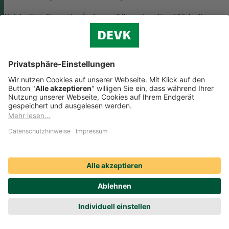
Bei der Erstellung oder Änderung Allgemeiner Geschäftsbedingunge
(AGB) ist eine Vielzahl rechtlicher Vorschriften zu beachten. Wir
helfen Ihnen dabei und vermitteln Ihnen versierte selbstständige
Rechtsbeistände, die Ihre
AGB nach deutschem Recht auf Herz u
Nieren prüfen
.
Die genannten Services werden Ihnen über das
Online-Portal der DAHAG Rechtsservices AG angeboten.
Zum Gewerbeservice
Beratungs-Rechtsschutz bei Unternehmensnachfolge
Wenn Sie Ihre Firma an eine Nachfolgerin oder einen Nachfolger
übergeben, sind viele rechtliche Fragen zu klären. Wir vermitteln Ihn
kompetente, selbstständige Rechtsanwältinnen und Rechtsanwälte, di
Sie beraten und Ihre Fragen zur
Unternehmensnachfolge
beantworten.
Rufen Sie einfach unsere telefonische Schadenhilfe
Rechtsschutz an:
0221 757-1996
.
Produktservices Krankenversicherung: Welche
Vorteile bietet mir die Krankenversicherungs-App der
DEVK?
Produktservices Krankenversicherung: Welche Vorteile bietet mir die