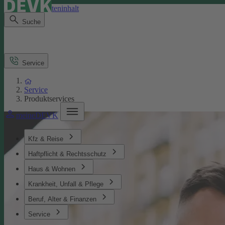
Direkt zum Seiteninhalt
Suche
Service
Service
Produktservices
meineDEVK
Kfz & Reise
Haftpflicht & Rechtsschutz
Haus & Wohnen
Krankheit, Unfall & Pflege
Beruf, Alter & Finanzen
Service