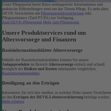
Unser Pflegeportal bietet Ihnen umfangreiche Informationen und
praktische Hilfestellungen rund um das Thema Pflege.
Es steht allen
DEVK-Versicherten mit
Pflegetagegeldversicherung
inkl.
Pflegeassistance (Tarif PT/PA) zur Verfügung.
Zum DEVK-Pflegeportal
Mehr zum Pflegeportal
Unsere Produktservices rund um
Altersvorsorge und Finanzen
Basisinformationsblätter Altersvorsorge
Mithilfe der Basisinformationsblätter können Sie unsere
Anlageprodukte
im Bereich
Altersvorsorge
einfach und schnell
bezüglich der
Risiken und Kosten
miteinander vergleichen.
Basisinformationsblätter
Beteiligung an den Erträgen
Informieren Sie sich hier darüber, in welcher Höhe unsere Versicherte
an den
Erträgen der DEVK-Lebensversicherung
beteiligt werden.
Mehr erfahren