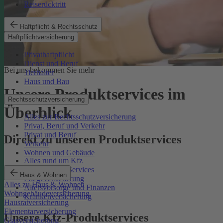
Reiserücktritt
Haftpflicht & Rechtsschutz
Haftpflichtversicherung
Privathaftpflicht
Dienst und Beruf
Bei uns bekommen Sie mehr
Tierhalter
Haus und Bau
Unsere Produktservices im
Rechtsschutzversicherung
Überblick
Alles zur Rechtsschutzversicherung
Privat, Beruf und Verkehr
Privat und Beruf
Direkt zu unseren Produktservices
Verkehr
Wohnen und Gebäude
Alles rund um Kfz
Rechtsschutz-Services
Haus & Wohnen
Pflegeversicherung
Alles zu Haus & Wohnen
Altersvorsorge und Finanzen
Wohngebäudeversicherung
Krankenversicherung
Hausratversicherung
Elementarversicherung
Unsere Kfz-Produktservices
Glasversicherung