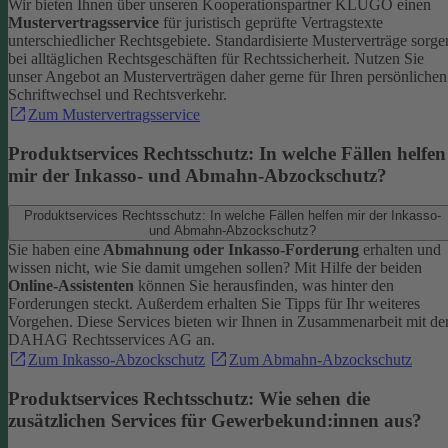
Wir bieten Ihnen über unseren Kooperationspartner KLUGO einen
Mustervertragsservice
für juristisch geprüfte Vertragstexte
unterschiedlicher Rechtsgebiete.
Standardisierte Musterverträge sorge
bei alltäglichen Rechtsgeschäften für Rechtssicherheit. Nutzen Sie
unser Angebot an Musterverträgen daher gerne für Ihren persönlichen
Schriftwechsel und Rechtsverkehr.
Zum Mustervertragsservice
Produktservices Rechtsschutz: In welche Fällen helfen
mir der Inkasso- und Abmahn-Abzockschutz?
Produktservices Rechtsschutz: In welche Fällen helfen mir der Inkasso-
und Abmahn-Abzockschutz?
Sie haben eine
Abmahnung oder Inkasso-Forderung
erhalten und
wissen nicht, wie Sie damit umgehen sollen? Mit Hilfe der beiden
Online-Assistenten
können Sie herausfinden, was hinter den
Forderungen steckt.
Außerdem erhalten Sie Tipps für Ihr weiteres
Vorgehen. Diese Services bieten wir Ihnen in Zusammenarbeit mit de
DAHAG Rechtsservices AG an.
Zum Inkasso-Abzockschutz
Zum Abmahn-Abzockschutz
Produktservices Rechtsschutz: Wie sehen die
zusätzlichen Services für Gewerbekund:innen aus?