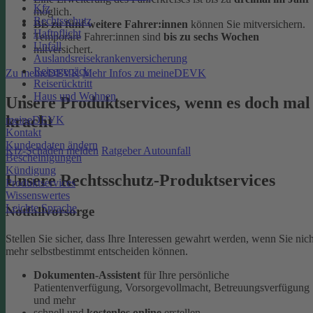
Kfz
möglich.
Rechtsschutz
Bis zu fünf weitere Fahrer:innen
können Sie mitversichern.
Haftpflicht
Temporäre Fahrer:innen sind
bis zu sechs Wochen
Unfall
mitversichert.
Auslandsreisekrankenversicherung
Reisegepäck
Zu meineDEVK
Mehr Infos zu meineDEVK
Reiserücktritt
Haus und Wohnen
Unsere Produktservices, wenn es doch mal
kracht
meineDEVK
Kontakt
Kundendaten ändern
Kfz-Schaden melden
Ratgeber Autounfall
Bescheinigungen
Kündigung
Unsere Rechtsschutz-Produktservices
Produktservices
Wissenswertes
Leichte Sprache
Notfallvorsorge
Stellen Sie sicher, dass Ihre Interessen gewahrt werden, wenn Sie nich
mehr selbstbestimmt entscheiden können.
Dokumenten-Assistent
für Ihre persönliche
Patientenverfügung, Vorsorgevollmacht, Betreuungsverfügung
und mehr
schnell und
kostenlos online
erstellen