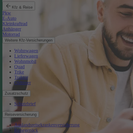
Kfz & Reise
Pkw
E-Auto
Kleinkraftrad
Anhänger
Motorrad
Weitere Kfz-Versicherungen
Wohnwagen
Lieferwagen
Wohnmobil
Quad
Trike
Traktor
Oldtimer
Zusatzschutz
Schutzbrief
Reiseversicherung
Auslandsreisekrankenversicherung
Reisegepäck