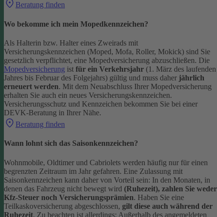
Beratung finden
Wo bekomme ich mein Mopedkennzeichen?
Als Halterin bzw. Halter eines Zweirads mit
Versicherungskennzeichen (Moped, Mofa, Roller, Mokick) sind Sie
gesetzlich verpflichtet, eine Mopedversicherung abzuschließen. Die
Mopedversicherung
ist
für ein Verkehrsjahr
(1. März des laufenden
Jahres bis Februar des Folgejahrs) gültig und muss daher
jährlich
erneuert werden
. Mit dem Neuabschluss Ihrer Mopedversicherung
erhalten Sie auch ein neues Versicherungskennzeichen.
Versicherungsschutz und Kennzeichen bekommen Sie bei einer
DEVK-Beratung in Ihrer Nähe.
Beratung finden
Wann lohnt sich das Saisonkennzeichen?
Wohnmobile, Oldtimer und Cabriolets werden häufig nur für einen
begrenzten Zeitraum im Jahr gefahren. Eine Zulassung mit
Saisonkennzeichen kann daher von Vorteil sein: In den Monaten, in
denen das Fahrzeug nicht bewegt wird
(Ruhezeit), zahlen Sie weder
Kfz-Steuer noch Versicherungsprämien
.
Haben Sie eine
Teilkaskoversicherung abgeschlossen,
gilt diese auch während der
Ruhezeit
. Zu beachten ist allerdings: Außerhalb des angemeldeten