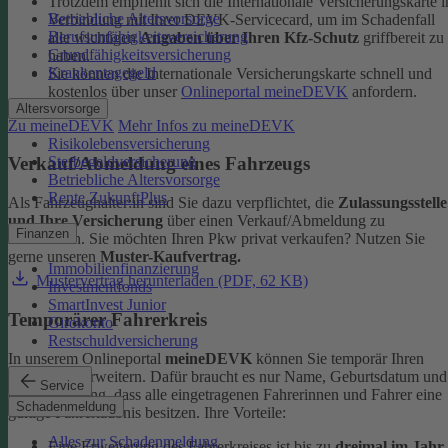
Trotzdem empfiehlt sich die Internationale Versicherungskarte i
Betriebliche Altersvorsorge
Verbindung mit Ihrer DEVK-Servicecard, um im Schadenfall
Berufsunfähigkeitsversicherung
alle wichtigen
Angaben über Ihren Kfz-Schutz
griffbereit zu
Grundfähigkeitsversicherung
haben.
Krankentagegeld
Sie können die Internationale Versicherungskarte schnell und
kostenlos über unser
Onlineportal meineDEVK
anfordern.
Altersvorsorge
Zu meineDEVK
Mehr Infos zu meineDEVK
Risikolebensversicherung
Sterbegeldversicherung
Verkauf/Abmeldung eines Fahrzeugs
Betriebliche Altersvorsorge
Rente ZukunftPlus
Als Fahrzeughalter:in sind Sie dazu verpflichtet, die
Zulassungsstelle
und Ihre Versicherung
über einen Verkauf/Abmeldung zu
Finanzen
informieren. Sie möchten Ihren Pkw privat verkaufen? Nutzen Sie
gerne unseren
Muster-Kaufvertrag.
Immobilienfinanzierung
Mustervertrag herunterladen (PDF, 62 KB)
Investmentfonds
SmartInvest Junior
Temporärer Fahrerkreis
Girokonto
Restschuldversicherung
In unserem Onlineportal
meineDEVK
können Sie temporär Ihren
Fahrerkreis erweitern. Dafür braucht es nur Name, Geburtsdatum und
Service
die Bestätigung, dass alle eingetragenen Fahrerinnen und Fahrer eine
Schadenmeldung
gültige Fahrerlaubnis besitzen.
Ihre Vorteile:
Alles zur Schadenmeldung
Eine Erweiterung des Fahrerkreises ist bis zu
dreimal im Jahr