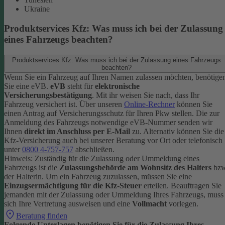
Ukraine
Produktservices Kfz: Was muss ich bei der Zulassung
eines Fahrzeugs beachten?
Produktservices Kfz: Was muss ich bei der Zulassung eines Fahrzeugs
beachten?
Wenn Sie ein Fahrzeug auf Ihren Namen zulassen möchten, benötige
Sie eine eVB.
eVB
steht für
elektronische
Versicherungsbestätigung
. Mit ihr weisen Sie nach, dass Ihr
Fahrzeug versichert ist.
Über unseren
Online-Rechner
können Sie
einen Antrag auf Versicherungsschutz für Ihren Pkw stellen. Die zur
Anmeldung des Fahrzeugs notwendige eVB-Nummer senden wir
Ihnen
direkt im Anschluss per E-Mail
zu.
Alternativ können Sie die
Kfz-Versicherung auch bei unserer Beratung vor Ort oder telefonisch
unter
0800 4-757-757
abschließen.
Hinweis: Zuständig für die Zulassung oder Ummeldung eines
Fahrzeugs ist die
Zulassungsbehörde am Wohnsitz des Halters
bzw
der Halterin.
Um ein Fahrzeug zuzulassen, müssen Sie eine
Einzugsermächtigung für die Kfz-Steuer
erteilen.
Beauftragen Sie
jemanden mit der Zulassung oder Ummeldung Ihres Fahrzeugs, muss
sich Ihre Vertretung ausweisen und eine
Vollmacht
vorlegen.
Beratung finden
Folgende Unterlagen benötigen Sie für die Zulassung Ihres