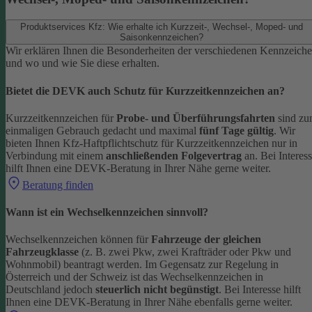
Produktservices Kfz: Wie erhalte ich Kurzzeit-, Wechsel-, Moped- und
Saisonkennzeichen?
Wir erklären Ihnen die Besonderheiten der verschiedenen Kennzeich
und wo und wie Sie diese erhalten.
Bietet die DEVK auch Schutz für Kurzzeitkennzeichen an?
Kurzzeitkennzeichen für
Probe- und Überführungsfahrten
sind z
einmaligen Gebrauch gedacht und maximal
fünf Tage gültig
. Wir
bieten Ihnen Kfz-Haftpflichtschutz für Kurzzeitkennzeichen nur in
Verbindung mit einem
anschließenden Folgevertrag
an.
Bei Interes
hilft Ihnen eine DEVK-Beratung in Ihrer Nähe gerne weiter.
Beratung finden
Wann ist ein Wechselkennzeichen sinnvoll?
Wechselkennzeichen können für
Fahrzeuge der gleichen
Fahrzeugklasse
(z. B. zwei Pkw, zwei Krafträder oder Pkw und
Wohnmobil) beantragt werden. Im Gegensatz zur Regelung in
Österreich und der Schweiz ist das Wechselkennzeichen in
Deutschland jedoch
steuerlich nicht begünstigt
.
Bei Interesse hilft
Ihnen eine DEVK-Beratung in Ihrer Nähe ebenfalls gerne weiter.