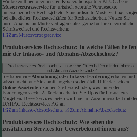
Wir bieten Ihnen über unseren Kooperationspartner KLUGO einen
Mustervertragsservice
für juristisch geprüfte Vertragstexte
unterschiedlicher Rechtsgebiete.
Standardisierte Musterverträge sorge
bei alltäglichen Rechtsgeschäften für Rechtssicherheit. Nutzen Sie
unser Angebot an Musterverträgen daher gerne für Ihren persönlichen
Schriftwechsel und Rechtsverkehr.
Zum Mustervertragsservice
Produktservices Rechtsschutz: In welche Fällen helfen
mir der Inkasso- und Abmahn-Abzockschutz?
Produktservices Rechtsschutz: In welche Fällen helfen mir der Inkasso-
und Abmahn-Abzockschutz?
Sie haben eine
Abmahnung oder Inkasso-Forderung
erhalten und
wissen nicht, wie Sie damit umgehen sollen? Mit Hilfe der beiden
Online-Assistenten
können Sie herausfinden, was hinter den
Forderungen steckt.
Außerdem erhalten Sie Tipps für Ihr weiteres
Vorgehen. Diese Services bieten wir Ihnen in Zusammenarbeit mit de
DAHAG Rechtsservices AG an.
Zum Inkasso-Abzockschutz
Zum Abmahn-Abzockschutz
Produktservices Rechtsschutz: Wie sehen die
zusätzlichen Services für Gewerbekund:innen aus?