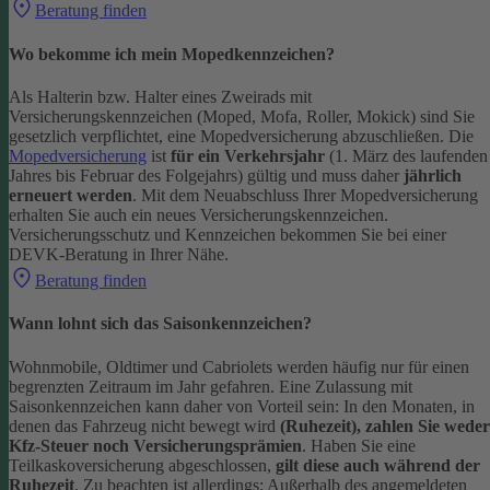
Beratung finden
Wo bekomme ich mein Mopedkennzeichen?
Als Halterin bzw. Halter eines Zweirads mit
Versicherungskennzeichen (Moped, Mofa, Roller, Mokick) sind Sie
gesetzlich verpflichtet, eine Mopedversicherung abzuschließen. Die
Mopedversicherung
ist
für ein Verkehrsjahr
(1. März des laufenden
Jahres bis Februar des Folgejahrs) gültig und muss daher
jährlich
erneuert werden
. Mit dem Neuabschluss Ihrer Mopedversicherung
erhalten Sie auch ein neues Versicherungskennzeichen.
Versicherungsschutz und Kennzeichen bekommen Sie bei einer
DEVK-Beratung in Ihrer Nähe.
Beratung finden
Wann lohnt sich das Saisonkennzeichen?
Wohnmobile, Oldtimer und Cabriolets werden häufig nur für einen
begrenzten Zeitraum im Jahr gefahren. Eine Zulassung mit
Saisonkennzeichen kann daher von Vorteil sein: In den Monaten, in
denen das Fahrzeug nicht bewegt wird
(Ruhezeit), zahlen Sie weder
Kfz-Steuer noch Versicherungsprämien
.
Haben Sie eine
Teilkaskoversicherung abgeschlossen,
gilt diese auch während der
Ruhezeit
. Zu beachten ist allerdings: Außerhalb des angemeldeten