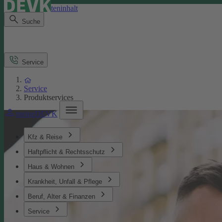
Direkt zum Seiteninhalt
Suche
Service
Service
Produktservices
meineDEVK
Kfz & Reise
Haftpflicht & Rechtsschutz
Haus & Wohnen
Krankheit, Unfall & Pflege
Beruf, Alter & Finanzen
Service