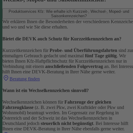
Produktservices Kfz: Wie erhalte ich Kurzzeit-, Wechsel-, Moped- und
Saisonkennzeichen?
Wir erklären Ihnen die Besonderheiten der verschiedenen Kennzeich
und wo und wie Sie diese erhalten.
Bietet die DEVK auch Schutz für Kurzzeitkennzeichen an?
Kurzzeitkennzeichen für
Probe- und Überführungsfahrten
sind z
einmaligen Gebrauch gedacht und maximal
fünf Tage gültig
. Wir
bieten Ihnen Kfz-Haftpflichtschutz für Kurzzeitkennzeichen nur in
Verbindung mit einem
anschließenden Folgevertrag
an.
Bei Interes
hilft Ihnen eine DEVK-Beratung in Ihrer Nähe gerne weiter.
Beratung finden
Wann ist ein Wechselkennzeichen sinnvoll?
Wechselkennzeichen können für
Fahrzeuge der gleichen
Fahrzeugklasse
(z. B. zwei Pkw, zwei Krafträder oder Pkw und
Wohnmobil) beantragt werden. Im Gegensatz zur Regelung in
Österreich und der Schweiz ist das Wechselkennzeichen in
Deutschland jedoch
steuerlich nicht begünstigt
.
Bei Interesse hilft
Ihnen eine DEVK-Beratung in Ihrer Nähe ebenfalls gerne weiter.