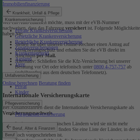
Immobilienfinanzierung
eVB-Nummer
Krankheit, Unfall & Pflege
Krankenversicherung
Wer ein Auto zulassen möchte, muss mit der eVB-Nummer
nachweisen, dass das Fahrzeug
versichert
ist. Folgende Möglichkeit
Private Krankenversicherung
haben Sie:
Gesetzliche Krankenversicherung
Betriebliche Krankenversicherung
Stellen Sie über unseren Online-Rechner einen Antrag auf
Zusatzversicherungen
Versicherungsschutz und erhalten Sie die eVB direkt im
Krankentagegeld
Anschluss
per Mail.
Ausland
Alternativ: Schließen Sie die Kfz-​Versicherung bei unserer
Tiere
Beratung vor Ort oder telefonisch unter
0800 4-​757-757
ab
(gebührenfrei aus dem deutschen Telefonnetz).
Unfallversicherung
Online berechnen
Beratung finden
Privat
Kinder
Internationale Versicherungskarte
Pflegeversicherung
Bei Auslandsfahrten dient die Internationale Versicherungskarte als
Versicherungsnachweis
.
Pflegezusatzversicherung
In den meisten europäischen Ländern wird sie nicht mehr
Beruf, Alter & Finanzen
verlangt. In den
FAQ
finden Sie eine Liste der Länder, in der si
noch vorgeschrieben ist.
Beruf