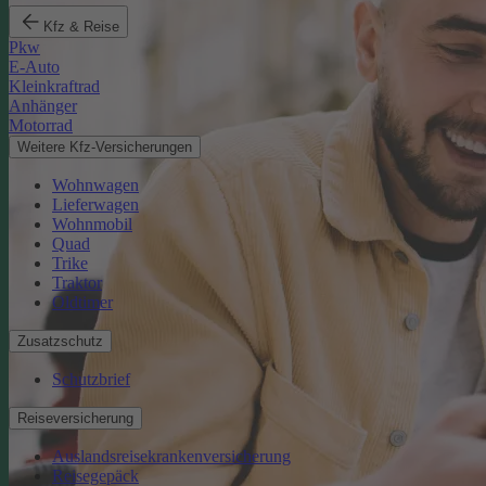
Kfz & Reise
Pkw
E-Auto
Kleinkraftrad
Anhänger
Motorrad
Weitere Kfz-Versicherungen
Wohnwagen
Lieferwagen
Wohnmobil
Quad
Trike
Traktor
Oldtimer
Zusatzschutz
Schutzbrief
Reiseversicherung
Auslandsreisekrankenversicherung
Reisegepäck