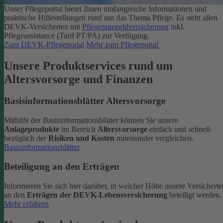
Unser Pflegeportal bietet Ihnen umfangreiche Informationen und
praktische Hilfestellungen rund um das Thema Pflege.
Es steht allen
DEVK-Versicherten mit
Pflegetagegeldversicherung
inkl.
Pflegeassistance (Tarif PT/PA) zur Verfügung.
Zum DEVK-Pflegeportal
Mehr zum Pflegeportal
Unsere Produktservices rund um
Altersvorsorge und Finanzen
Basisinformationsblätter Altersvorsorge
Mithilfe der Basisinformationsblätter können Sie unsere
Anlageprodukte
im Bereich
Altersvorsorge
einfach und schnell
bezüglich der
Risiken und Kosten
miteinander vergleichen.
Basisinformationsblätter
Beteiligung an den Erträgen
Informieren Sie sich hier darüber, in welcher Höhe unsere Versicherte
an den
Erträgen der DEVK-Lebensversicherung
beteiligt werden.
Mehr erfahren