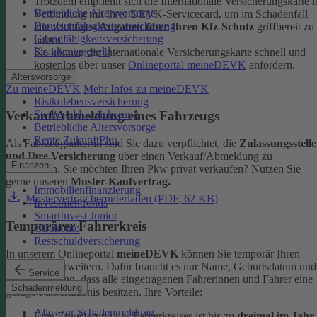
Trotzdem empfiehlt sich die Internationale Versicherungskarte i
Betriebliche Altersvorsorge
Verbindung mit Ihrer DEVK-Servicecard, um im Schadenfall
Berufsunfähigkeitsversicherung
alle wichtigen
Angaben über Ihren Kfz-Schutz
griffbereit zu
Grundfähigkeitsversicherung
haben.
Krankentagegeld
Sie können die Internationale Versicherungskarte schnell und
kostenlos über unser
Onlineportal meineDEVK
anfordern.
Altersvorsorge
Zu meineDEVK
Mehr Infos zu meineDEVK
Risikolebensversicherung
Sterbegeldversicherung
Verkauf/Abmeldung eines Fahrzeugs
Betriebliche Altersvorsorge
Rente ZukunftPlus
Als Fahrzeughalter:in sind Sie dazu verpflichtet, die
Zulassungsstelle
und Ihre Versicherung
über einen Verkauf/Abmeldung zu
Finanzen
informieren. Sie möchten Ihren Pkw privat verkaufen? Nutzen Sie
gerne unseren
Muster-Kaufvertrag.
Immobilienfinanzierung
Mustervertrag herunterladen (PDF, 62 KB)
Investmentfonds
SmartInvest Junior
Temporärer Fahrerkreis
Girokonto
Restschuldversicherung
In unserem Onlineportal
meineDEVK
können Sie temporär Ihren
Fahrerkreis erweitern. Dafür braucht es nur Name, Geburtsdatum und
Service
die Bestätigung, dass alle eingetragenen Fahrerinnen und Fahrer eine
Schadenmeldung
gültige Fahrerlaubnis besitzen.
Ihre Vorteile:
Alles zur Schadenmeldung
Eine Erweiterung des Fahrerkreises ist bis zu
dreimal im Jahr