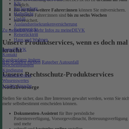
Kfz
möglich.
Rechtsschutz
Bis zu fünf weitere Fahrer:innen
können Sie mitversichern.
Haftpflicht
Temporäre Fahrer:innen sind
bis zu sechs Wochen
Unfall
mitversichert.
Auslandsreisekrankenversicherung
Reisegepäck
Zu meineDEVK
Mehr Infos zu meineDEVK
Reiserücktritt
Haus und Wohnen
Unsere Produktservices, wenn es doch mal
kracht
meineDEVK
Kontakt
Kundendaten ändern
Kfz-Schaden melden
Ratgeber Autounfall
Bescheinigungen
Kündigung
Unsere Rechtsschutz-Produktservices
Produktservices
Wissenswertes
Leichte Sprache
Notfallvorsorge
Stellen Sie sicher, dass Ihre Interessen gewahrt werden, wenn Sie nich
mehr selbstbestimmt entscheiden können.
Dokumenten-Assistent
für Ihre persönliche
Patientenverfügung, Vorsorgevollmacht, Betreuungsverfügung
und mehr
schnell und
kostenlos online
erstellen