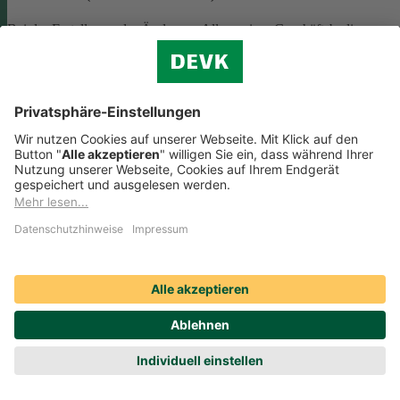
Bei der Erstellung oder Änderung Allgemeiner Geschäftsbedingunge
(AGB) ist eine Vielzahl rechtlicher Vorschriften zu beachten. Wir
helfen Ihnen dabei und vermitteln Ihnen versierte selbstständige
Rechtsbeistände, die Ihre
AGB nach deutschem Recht auf Herz u
Nieren prüfen
.
Die genannten Services werden Ihnen über das
Online-Portal der DAHAG Rechtsservices AG angeboten.
Zum Gewerbeservice
Beratungs-Rechtsschutz bei Unternehmensnachfolge
Wenn Sie Ihre Firma an eine Nachfolgerin oder einen Nachfolger
übergeben, sind viele rechtliche Fragen zu klären. Wir vermitteln Ihn
kompetente, selbstständige Rechtsanwältinnen und Rechtsanwälte, di
Sie beraten und Ihre Fragen zur
Unternehmensnachfolge
beantworten.
Rufen Sie einfach unsere telefonische Schadenhilfe
Rechtsschutz an:
0221 757-1996
.
Produktservices Krankenversicherung: Welche
Vorteile bietet mir die Krankenversicherungs-App der
DEVK?
Produktservices Krankenversicherung: Welche Vorteile bietet mir die