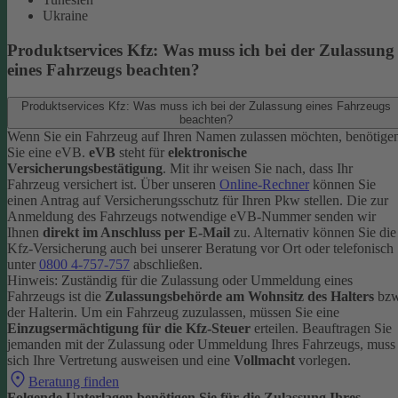
Ukraine
Produktservices Kfz: Was muss ich bei der Zulassung
eines Fahrzeugs beachten?
Produktservices Kfz: Was muss ich bei der Zulassung eines Fahrzeugs
beachten?
Wenn Sie ein Fahrzeug auf Ihren Namen zulassen möchten, benötige
Sie eine eVB.
eVB
steht für
elektronische
Versicherungsbestätigung
. Mit ihr weisen Sie nach, dass Ihr
Fahrzeug versichert ist.
Über unseren
Online-Rechner
können Sie
einen Antrag auf Versicherungsschutz für Ihren Pkw stellen. Die zur
Anmeldung des Fahrzeugs notwendige eVB-Nummer senden wir
Ihnen
direkt im Anschluss per E-Mail
zu.
Alternativ können Sie die
Kfz-Versicherung auch bei unserer Beratung vor Ort oder telefonisch
unter
0800 4-757-757
abschließen.
Hinweis: Zuständig für die Zulassung oder Ummeldung eines
Fahrzeugs ist die
Zulassungsbehörde am Wohnsitz des Halters
bzw
der Halterin.
Um ein Fahrzeug zuzulassen, müssen Sie eine
Einzugsermächtigung für die Kfz-Steuer
erteilen.
Beauftragen Sie
jemanden mit der Zulassung oder Ummeldung Ihres Fahrzeugs, muss
sich Ihre Vertretung ausweisen und eine
Vollmacht
vorlegen.
Beratung finden
Folgende Unterlagen benötigen Sie für die Zulassung Ihres