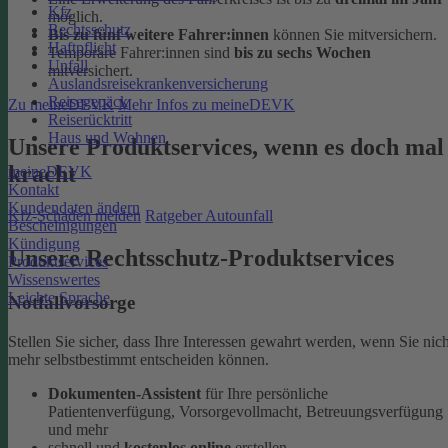
Kfz
möglich.
Rechtsschutz
Bis zu fünf weitere Fahrer:innen
können Sie mitversichern.
Haftpflicht
Temporäre Fahrer:innen sind
bis zu sechs Wochen
Unfall
mitversichert.
Auslandsreisekrankenversicherung
Reisegepäck
Zu meineDEVK
Mehr Infos zu meineDEVK
Reiserücktritt
Haus und Wohnen
Unsere Produktservices, wenn es doch mal
kracht
meineDEVK
Kontakt
Kundendaten ändern
Kfz-Schaden melden
Ratgeber Autounfall
Bescheinigungen
Kündigung
Unsere Rechtsschutz-Produktservices
Produktservices
Wissenswertes
Leichte Sprache
Notfallvorsorge
Stellen Sie sicher, dass Ihre Interessen gewahrt werden, wenn Sie nich
mehr selbstbestimmt entscheiden können.
Dokumenten-Assistent
für Ihre persönliche
Patientenverfügung, Vorsorgevollmacht, Betreuungsverfügung
und mehr
schnell und
kostenlos online
erstellen