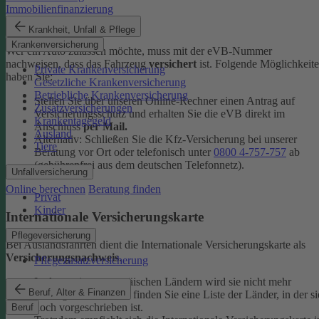
Immobilienfinanzierung
eVB-Nummer
Krankheit, Unfall & Pflege
Krankenversicherung
Wer ein Auto zulassen möchte, muss mit der eVB-Nummer
nachweisen, dass das Fahrzeug
versichert
ist. Folgende Möglichkeit
Private Krankenversicherung
haben Sie:
Gesetzliche Krankenversicherung
Betriebliche Krankenversicherung
Stellen Sie über unseren Online-Rechner einen Antrag auf
Zusatzversicherungen
Versicherungsschutz und erhalten Sie die eVB direkt im
Krankentagegeld
Anschluss
per Mail.
Ausland
Alternativ: Schließen Sie die Kfz-​Versicherung bei unserer
Tiere
Beratung vor Ort oder telefonisch unter
0800 4-​757-757
ab
(gebührenfrei aus dem deutschen Telefonnetz).
Unfallversicherung
Online berechnen
Beratung finden
Privat
Kinder
Internationale Versicherungskarte
Pflegeversicherung
Bei Auslandsfahrten dient die Internationale Versicherungskarte als
Versicherungsnachweis
.
Pflegezusatzversicherung
In den meisten europäischen Ländern wird sie nicht mehr
Beruf, Alter & Finanzen
verlangt. In den
FAQ
finden Sie eine Liste der Länder, in der si
noch vorgeschrieben ist.
Beruf