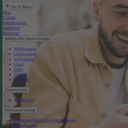
Kfz & Reise
Pkw
E-Auto
Kleinkraftrad
Anhänger
Motorrad
Weitere Kfz-Versicherungen
Wohnwagen
Lieferwagen
Wohnmobil
Quad
Trike
Traktor
Oldtimer
Zusatzschutz
Schutzbrief
Reiseversicherung
Auslandsreisekrankenversicherung
Reisegepäck