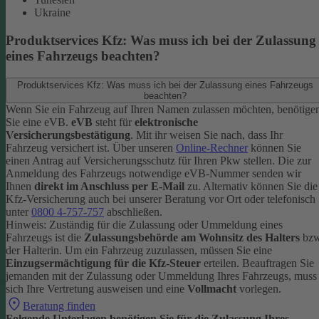
Ukraine
Produktservices Kfz: Was muss ich bei der Zulassung
eines Fahrzeugs beachten?
Produktservices Kfz: Was muss ich bei der Zulassung eines Fahrzeugs
beachten?
Wenn Sie ein Fahrzeug auf Ihren Namen zulassen möchten, benötige
Sie eine eVB.
eVB
steht für
elektronische
Versicherungsbestätigung
. Mit ihr weisen Sie nach, dass Ihr
Fahrzeug versichert ist.
Über unseren
Online-Rechner
können Sie
einen Antrag auf Versicherungsschutz für Ihren Pkw stellen. Die zur
Anmeldung des Fahrzeugs notwendige eVB-Nummer senden wir
Ihnen
direkt im Anschluss per E-Mail
zu.
Alternativ können Sie die
Kfz-Versicherung auch bei unserer Beratung vor Ort oder telefonisch
unter
0800 4-757-757
abschließen.
Hinweis: Zuständig für die Zulassung oder Ummeldung eines
Fahrzeugs ist die
Zulassungsbehörde am Wohnsitz des Halters
bzw
der Halterin.
Um ein Fahrzeug zuzulassen, müssen Sie eine
Einzugsermächtigung für die Kfz-Steuer
erteilen.
Beauftragen Sie
jemanden mit der Zulassung oder Ummeldung Ihres Fahrzeugs, muss
sich Ihre Vertretung ausweisen und eine
Vollmacht
vorlegen.
Beratung finden
Folgende Unterlagen benötigen Sie für die Zulassung Ihres