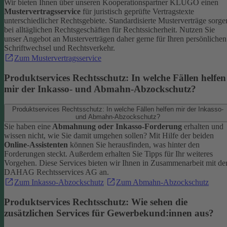
Wir bieten Ihnen über unseren Kooperationspartner KLUGO einen
Mustervertragsservice
für juristisch geprüfte Vertragstexte
unterschiedlicher Rechtsgebiete.
Standardisierte Musterverträge sorge
bei alltäglichen Rechtsgeschäften für Rechtssicherheit. Nutzen Sie
unser Angebot an Musterverträgen daher gerne für Ihren persönlichen
Schriftwechsel und Rechtsverkehr.
Zum Mustervertragsservice
Produktservices Rechtsschutz: In welche Fällen helfen
mir der Inkasso- und Abmahn-Abzockschutz?
Produktservices Rechtsschutz: In welche Fällen helfen mir der Inkasso-
und Abmahn-Abzockschutz?
Sie haben eine
Abmahnung oder Inkasso-Forderung
erhalten und
wissen nicht, wie Sie damit umgehen sollen? Mit Hilfe der beiden
Online-Assistenten
können Sie herausfinden, was hinter den
Forderungen steckt.
Außerdem erhalten Sie Tipps für Ihr weiteres
Vorgehen. Diese Services bieten wir Ihnen in Zusammenarbeit mit de
DAHAG Rechtsservices AG an.
Zum Inkasso-Abzockschutz
Zum Abmahn-Abzockschutz
Produktservices Rechtsschutz: Wie sehen die
zusätzlichen Services für Gewerbekund:innen aus?