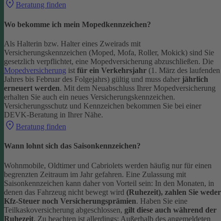
Beratung finden
Wo bekomme ich mein Mopedkennzeichen?
Als Halterin bzw. Halter eines Zweirads mit
Versicherungskennzeichen (Moped, Mofa, Roller, Mokick) sind Sie
gesetzlich verpflichtet, eine Mopedversicherung abzuschließen. Die
Mopedversicherung
ist
für ein Verkehrsjahr
(1. März des laufenden
Jahres bis Februar des Folgejahrs) gültig und muss daher
jährlich
erneuert werden
. Mit dem Neuabschluss Ihrer Mopedversicherung
erhalten Sie auch ein neues Versicherungskennzeichen.
Versicherungsschutz und Kennzeichen bekommen Sie bei einer
DEVK-Beratung in Ihrer Nähe.
Beratung finden
Wann lohnt sich das Saisonkennzeichen?
Wohnmobile, Oldtimer und Cabriolets werden häufig nur für einen
begrenzten Zeitraum im Jahr gefahren. Eine Zulassung mit
Saisonkennzeichen kann daher von Vorteil sein: In den Monaten, in
denen das Fahrzeug nicht bewegt wird
(Ruhezeit), zahlen Sie weder
Kfz-Steuer noch Versicherungsprämien
.
Haben Sie eine
Teilkaskoversicherung abgeschlossen,
gilt diese auch während der
Ruhezeit
. Zu beachten ist allerdings: Außerhalb des angemeldeten