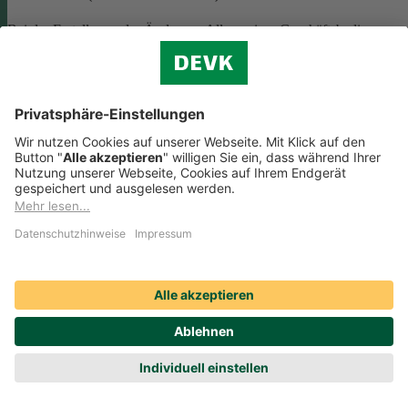
Bei der Erstellung oder Änderung Allgemeiner Geschäftsbedingunge
(AGB) ist eine Vielzahl rechtlicher Vorschriften zu beachten. Wir
helfen Ihnen dabei und vermitteln Ihnen versierte selbstständige
Rechtsbeistände, die Ihre
AGB nach deutschem Recht auf Herz u
Nieren prüfen
.
Die genannten Services werden Ihnen über das
Online-Portal der DAHAG Rechtsservices AG angeboten.
Zum Gewerbeservice
Beratungs-Rechtsschutz bei Unternehmensnachfolge
Wenn Sie Ihre Firma an eine Nachfolgerin oder einen Nachfolger
übergeben, sind viele rechtliche Fragen zu klären. Wir vermitteln Ihn
kompetente, selbstständige Rechtsanwältinnen und Rechtsanwälte, di
Sie beraten und Ihre Fragen zur
Unternehmensnachfolge
beantworten.
Rufen Sie einfach unsere telefonische Schadenhilfe
Rechtsschutz an:
0221 757-1996
.
Produktservices Krankenversicherung: Welche
Vorteile bietet mir die Krankenversicherungs-App der
DEVK?
Produktservices Krankenversicherung: Welche Vorteile bietet mir die