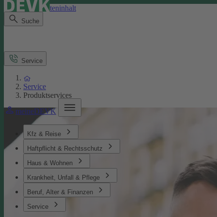
Direkt zum Seiteninhalt
Suche
Service
Service
Produktservices
meineDEVK
Kfz & Reise
Haftpflicht & Rechtsschutz
Haus & Wohnen
Krankheit, Unfall & Pflege
Beruf, Alter & Finanzen
Service