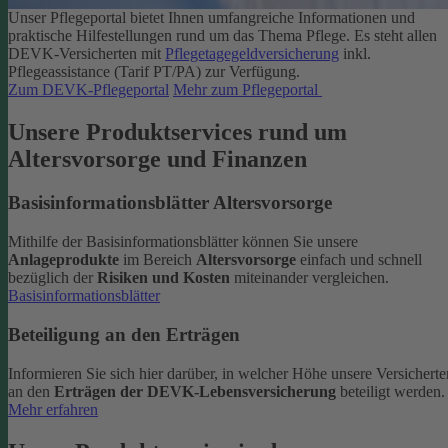
Unser Pflegeportal bietet Ihnen umfangreiche Informationen und
praktische Hilfestellungen rund um das Thema Pflege.
Es steht allen
DEVK-Versicherten mit
Pflegetagegeldversicherung
inkl.
Pflegeassistance (Tarif PT/PA) zur Verfügung.
Zum DEVK-Pflegeportal
Mehr zum Pflegeportal
Unsere Produktservices rund um
Altersvorsorge und Finanzen
Basisinformationsblätter Altersvorsorge
Mithilfe der Basisinformationsblätter können Sie unsere
Anlageprodukte
im Bereich
Altersvorsorge
einfach und schnell
bezüglich der
Risiken und Kosten
miteinander vergleichen.
Basisinformationsblätter
Beteiligung an den Erträgen
Informieren Sie sich hier darüber, in welcher Höhe unsere Versicherte
an den
Erträgen der DEVK-Lebensversicherung
beteiligt werden.
Mehr erfahren