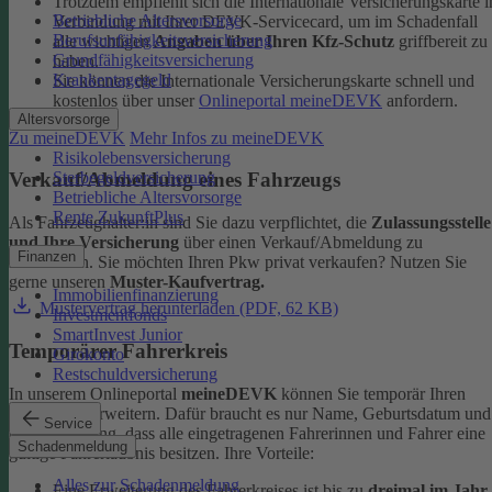
Trotzdem empfiehlt sich die Internationale Versicherungskarte i
Betriebliche Altersvorsorge
Verbindung mit Ihrer DEVK-Servicecard, um im Schadenfall
Berufsunfähigkeitsversicherung
alle wichtigen
Angaben über Ihren Kfz-Schutz
griffbereit zu
Grundfähigkeitsversicherung
haben.
Krankentagegeld
Sie können die Internationale Versicherungskarte schnell und
kostenlos über unser
Onlineportal meineDEVK
anfordern.
Altersvorsorge
Zu meineDEVK
Mehr Infos zu meineDEVK
Risikolebensversicherung
Sterbegeldversicherung
Verkauf/Abmeldung eines Fahrzeugs
Betriebliche Altersvorsorge
Rente ZukunftPlus
Als Fahrzeughalter:in sind Sie dazu verpflichtet, die
Zulassungsstelle
und Ihre Versicherung
über einen Verkauf/Abmeldung zu
Finanzen
informieren. Sie möchten Ihren Pkw privat verkaufen? Nutzen Sie
gerne unseren
Muster-Kaufvertrag.
Immobilienfinanzierung
Mustervertrag herunterladen (PDF, 62 KB)
Investmentfonds
SmartInvest Junior
Temporärer Fahrerkreis
Girokonto
Restschuldversicherung
In unserem Onlineportal
meineDEVK
können Sie temporär Ihren
Fahrerkreis erweitern. Dafür braucht es nur Name, Geburtsdatum und
Service
die Bestätigung, dass alle eingetragenen Fahrerinnen und Fahrer eine
Schadenmeldung
gültige Fahrerlaubnis besitzen.
Ihre Vorteile:
Alles zur Schadenmeldung
Eine Erweiterung des Fahrerkreises ist bis zu
dreimal im Jahr