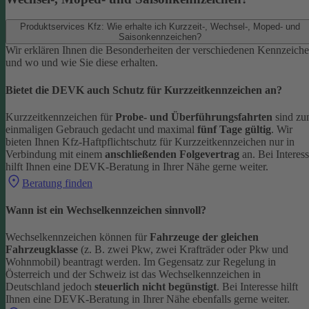
Produktservices Kfz: Wie erhalte ich Kurzzeit-, Wechsel-, Moped- und
Saisonkennzeichen?
Wir erklären Ihnen die Besonderheiten der verschiedenen Kennzeich
und wo und wie Sie diese erhalten.
Bietet die DEVK auch Schutz für Kurzzeitkennzeichen an?
Kurzzeitkennzeichen für
Probe- und Überführungsfahrten
sind z
einmaligen Gebrauch gedacht und maximal
fünf Tage gültig
. Wir
bieten Ihnen Kfz-Haftpflichtschutz für Kurzzeitkennzeichen nur in
Verbindung mit einem
anschließenden Folgevertrag
an.
Bei Interes
hilft Ihnen eine DEVK-Beratung in Ihrer Nähe gerne weiter.
Beratung finden
Wann ist ein Wechselkennzeichen sinnvoll?
Wechselkennzeichen können für
Fahrzeuge der gleichen
Fahrzeugklasse
(z. B. zwei Pkw, zwei Krafträder oder Pkw und
Wohnmobil) beantragt werden. Im Gegensatz zur Regelung in
Österreich und der Schweiz ist das Wechselkennzeichen in
Deutschland jedoch
steuerlich nicht begünstigt
.
Bei Interesse hilft
Ihnen eine DEVK-Beratung in Ihrer Nähe ebenfalls gerne weiter.