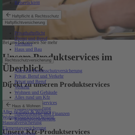
Reiserücktritt
Haftpflicht & Rechtsschutz
Haftpflichtversicherung
Privathaftpflicht
Dienst und Beruf
Bei uns bekommen Sie mehr
Tierhalter
Haus und Bau
Unsere Produktservices im
Rechtsschutzversicherung
Überblick
Alles zur Rechtsschutzversicherung
Privat, Beruf und Verkehr
Privat und Beruf
Direkt zu unseren Produktservices
Verkehr
Wohnen und Gebäude
Alles rund um Kfz
Rechtsschutz-Services
Haus & Wohnen
Pflegeversicherung
Alles zu Haus & Wohnen
Altersvorsorge und Finanzen
Wohngebäudeversicherung
Krankenversicherung
Hausratversicherung
Elementarversicherung
Unsere Kfz-Produktservices
Glasversicherung