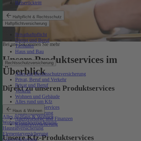
Reiserücktritt
Haftpflicht & Rechtsschutz
Haftpflichtversicherung
Privathaftpflicht
Dienst und Beruf
Bei uns bekommen Sie mehr
Tierhalter
Haus und Bau
Unsere Produktservices im
Rechtsschutzversicherung
Überblick
Alles zur Rechtsschutzversicherung
Privat, Beruf und Verkehr
Privat und Beruf
Direkt zu unseren Produktservices
Verkehr
Wohnen und Gebäude
Alles rund um Kfz
Rechtsschutz-Services
Haus & Wohnen
Pflegeversicherung
Alles zu Haus & Wohnen
Altersvorsorge und Finanzen
Wohngebäudeversicherung
Krankenversicherung
Hausratversicherung
Elementarversicherung
Unsere Kfz-Produktservices
Glasversicherung