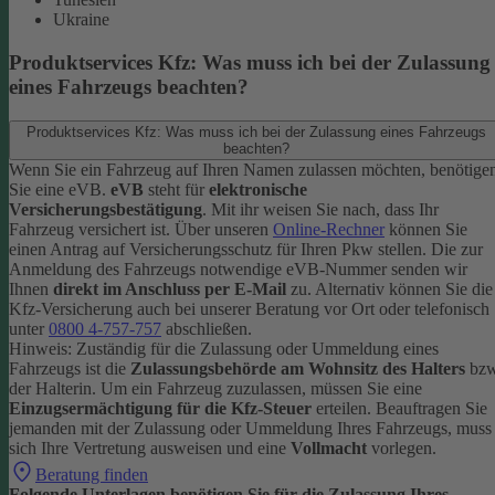
Ukraine
Produktservices Kfz: Was muss ich bei der Zulassung
eines Fahrzeugs beachten?
Produktservices Kfz: Was muss ich bei der Zulassung eines Fahrzeugs
beachten?
Wenn Sie ein Fahrzeug auf Ihren Namen zulassen möchten, benötige
Sie eine eVB.
eVB
steht für
elektronische
Versicherungsbestätigung
. Mit ihr weisen Sie nach, dass Ihr
Fahrzeug versichert ist.
Über unseren
Online-Rechner
können Sie
einen Antrag auf Versicherungsschutz für Ihren Pkw stellen. Die zur
Anmeldung des Fahrzeugs notwendige eVB-Nummer senden wir
Ihnen
direkt im Anschluss per E-Mail
zu.
Alternativ können Sie die
Kfz-Versicherung auch bei unserer Beratung vor Ort oder telefonisch
unter
0800 4-757-757
abschließen.
Hinweis: Zuständig für die Zulassung oder Ummeldung eines
Fahrzeugs ist die
Zulassungsbehörde am Wohnsitz des Halters
bzw
der Halterin.
Um ein Fahrzeug zuzulassen, müssen Sie eine
Einzugsermächtigung für die Kfz-Steuer
erteilen.
Beauftragen Sie
jemanden mit der Zulassung oder Ummeldung Ihres Fahrzeugs, muss
sich Ihre Vertretung ausweisen und eine
Vollmacht
vorlegen.
Beratung finden
Folgende Unterlagen benötigen Sie für die Zulassung Ihres