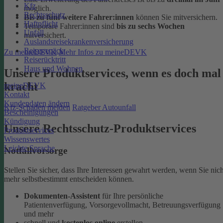
Kfz
möglich.
Rechtsschutz
Bis zu fünf weitere Fahrer:innen
können Sie mitversichern.
Haftpflicht
Temporäre Fahrer:innen sind
bis zu sechs Wochen
Unfall
mitversichert.
Auslandsreisekrankenversicherung
Reisegepäck
Zu meineDEVK
Mehr Infos zu meineDEVK
Reiserücktritt
Haus und Wohnen
Unsere Produktservices, wenn es doch mal
kracht
meineDEVK
Kontakt
Kundendaten ändern
Kfz-Schaden melden
Ratgeber Autounfall
Bescheinigungen
Kündigung
Unsere Rechtsschutz-Produktservices
Produktservices
Wissenswertes
Leichte Sprache
Notfallvorsorge
Stellen Sie sicher, dass Ihre Interessen gewahrt werden, wenn Sie nich
mehr selbstbestimmt entscheiden können.
Dokumenten-Assistent
für Ihre persönliche
Patientenverfügung, Vorsorgevollmacht, Betreuungsverfügung
und mehr
schnell und
kostenlos online
erstellen