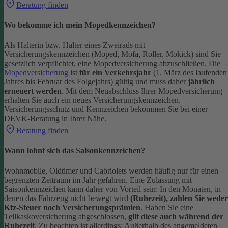
Beratung finden
Wo bekomme ich mein Mopedkennzeichen?
Als Halterin bzw. Halter eines Zweirads mit
Versicherungskennzeichen (Moped, Mofa, Roller, Mokick) sind Sie
gesetzlich verpflichtet, eine Mopedversicherung abzuschließen. Die
Mopedversicherung
ist
für ein Verkehrsjahr
(1. März des laufenden
Jahres bis Februar des Folgejahrs) gültig und muss daher
jährlich
erneuert werden
. Mit dem Neuabschluss Ihrer Mopedversicherung
erhalten Sie auch ein neues Versicherungskennzeichen.
Versicherungsschutz und Kennzeichen bekommen Sie bei einer
DEVK-Beratung in Ihrer Nähe.
Beratung finden
Wann lohnt sich das Saisonkennzeichen?
Wohnmobile, Oldtimer und Cabriolets werden häufig nur für einen
begrenzten Zeitraum im Jahr gefahren. Eine Zulassung mit
Saisonkennzeichen kann daher von Vorteil sein: In den Monaten, in
denen das Fahrzeug nicht bewegt wird
(Ruhezeit), zahlen Sie weder
Kfz-Steuer noch Versicherungsprämien
.
Haben Sie eine
Teilkaskoversicherung abgeschlossen,
gilt diese auch während der
Ruhezeit
. Zu beachten ist allerdings: Außerhalb des angemeldeten