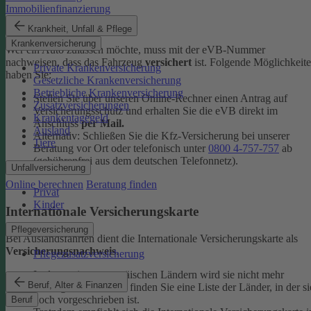
Immobilienfinanzierung
eVB-Nummer
Krankheit, Unfall & Pflege
Krankenversicherung
Wer ein Auto zulassen möchte, muss mit der eVB-Nummer
nachweisen, dass das Fahrzeug
versichert
ist. Folgende Möglichkeit
Private Krankenversicherung
haben Sie:
Gesetzliche Krankenversicherung
Betriebliche Krankenversicherung
Stellen Sie über unseren Online-Rechner einen Antrag auf
Zusatzversicherungen
Versicherungsschutz und erhalten Sie die eVB direkt im
Krankentagegeld
Anschluss
per Mail.
Ausland
Alternativ: Schließen Sie die Kfz-​Versicherung bei unserer
Tiere
Beratung vor Ort oder telefonisch unter
0800 4-​757-757
ab
(gebührenfrei aus dem deutschen Telefonnetz).
Unfallversicherung
Online berechnen
Beratung finden
Privat
Kinder
Internationale Versicherungskarte
Pflegeversicherung
Bei Auslandsfahrten dient die Internationale Versicherungskarte als
Versicherungsnachweis
.
Pflegezusatzversicherung
In den meisten europäischen Ländern wird sie nicht mehr
Beruf, Alter & Finanzen
verlangt. In den
FAQ
finden Sie eine Liste der Länder, in der si
noch vorgeschrieben ist.
Beruf