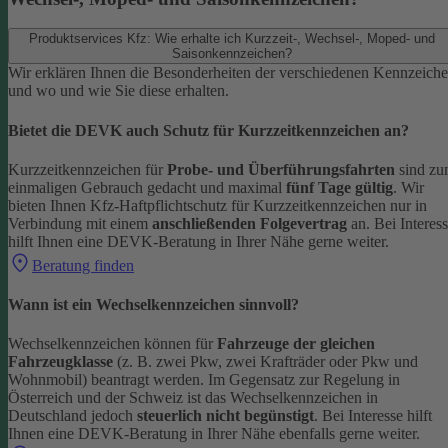
Produktservices Kfz: Wie erhalte ich Kurzzeit-, Wechsel-, Moped- und
Saisonkennzeichen?
Wir erklären Ihnen die Besonderheiten der verschiedenen Kennzeich
und wo und wie Sie diese erhalten.
Bietet die DEVK auch Schutz für Kurzzeitkennzeichen an?
Kurzzeitkennzeichen für
Probe- und Überführungsfahrten
sind z
einmaligen Gebrauch gedacht und maximal
fünf Tage gültig
. Wir
bieten Ihnen Kfz-Haftpflichtschutz für Kurzzeitkennzeichen nur in
Verbindung mit einem
anschließenden Folgevertrag
an.
Bei Interes
hilft Ihnen eine DEVK-Beratung in Ihrer Nähe gerne weiter.
Beratung finden
Wann ist ein Wechselkennzeichen sinnvoll?
Wechselkennzeichen können für
Fahrzeuge der gleichen
Fahrzeugklasse
(z. B. zwei Pkw, zwei Krafträder oder Pkw und
Wohnmobil) beantragt werden. Im Gegensatz zur Regelung in
Österreich und der Schweiz ist das Wechselkennzeichen in
Deutschland jedoch
steuerlich nicht begünstigt
.
Bei Interesse hilft
Ihnen eine DEVK-Beratung in Ihrer Nähe ebenfalls gerne weiter.