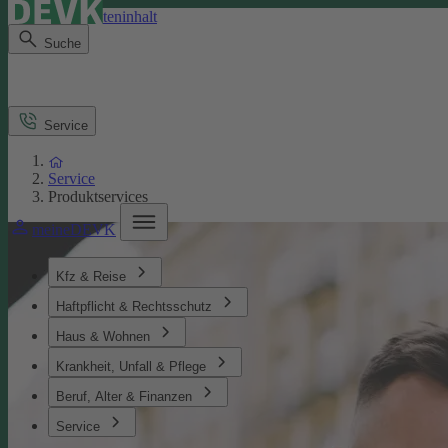
Direkt zum Seiteninhalt
Suche
Service
Service
Produktservices
meineDEVK
Kfz & Reise
Haftpflicht & Rechtsschutz
Haus & Wohnen
Krankheit, Unfall & Pflege
Beruf, Alter & Finanzen
Service