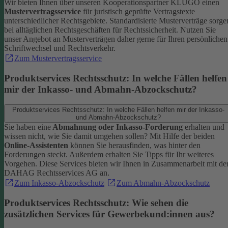
Wir bieten Ihnen über unseren Kooperationspartner KLUGO einen
Mustervertragsservice
für juristisch geprüfte Vertragstexte
unterschiedlicher Rechtsgebiete.
Standardisierte Musterverträge sorge
bei alltäglichen Rechtsgeschäften für Rechtssicherheit. Nutzen Sie
unser Angebot an Musterverträgen daher gerne für Ihren persönlichen
Schriftwechsel und Rechtsverkehr.
Zum Mustervertragsservice
Produktservices Rechtsschutz: In welche Fällen helfen
mir der Inkasso- und Abmahn-Abzockschutz?
Produktservices Rechtsschutz: In welche Fällen helfen mir der Inkasso-
und Abmahn-Abzockschutz?
Sie haben eine
Abmahnung oder Inkasso-Forderung
erhalten und
wissen nicht, wie Sie damit umgehen sollen? Mit Hilfe der beiden
Online-Assistenten
können Sie herausfinden, was hinter den
Forderungen steckt.
Außerdem erhalten Sie Tipps für Ihr weiteres
Vorgehen. Diese Services bieten wir Ihnen in Zusammenarbeit mit de
DAHAG Rechtsservices AG an.
Zum Inkasso-Abzockschutz
Zum Abmahn-Abzockschutz
Produktservices Rechtsschutz: Wie sehen die
zusätzlichen Services für Gewerbekund:innen aus?