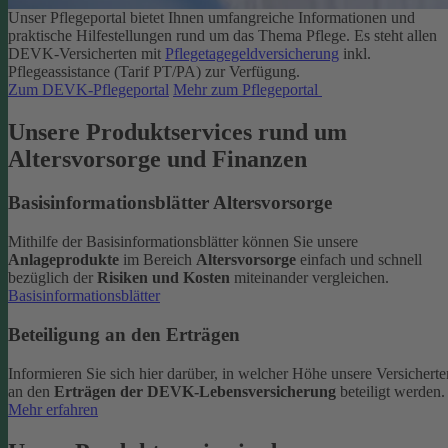
Unser Pflegeportal bietet Ihnen umfangreiche Informationen und
praktische Hilfestellungen rund um das Thema Pflege.
Es steht allen
DEVK-Versicherten mit
Pflegetagegeldversicherung
inkl.
Pflegeassistance (Tarif PT/PA) zur Verfügung.
Zum DEVK-Pflegeportal
Mehr zum Pflegeportal
Unsere Produktservices rund um
Altersvorsorge und Finanzen
Basisinformationsblätter Altersvorsorge
Mithilfe der Basisinformationsblätter können Sie unsere
Anlageprodukte
im Bereich
Altersvorsorge
einfach und schnell
bezüglich der
Risiken und Kosten
miteinander vergleichen.
Basisinformationsblätter
Beteiligung an den Erträgen
Informieren Sie sich hier darüber, in welcher Höhe unsere Versicherte
an den
Erträgen der DEVK-Lebensversicherung
beteiligt werden.
Mehr erfahren