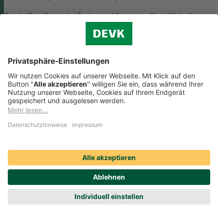
Bei der Erstellung oder Änderung Allgemeiner Geschäftsbedingunge
(AGB) ist eine Vielzahl rechtlicher Vorschriften zu beachten. Wir
helfen Ihnen dabei und vermitteln Ihnen versierte selbstständige
Rechtsbeistände, die Ihre
AGB nach deutschem Recht auf Herz u
Nieren prüfen
.
Die genannten Services werden Ihnen über das
Online-Portal der DAHAG Rechtsservices AG angeboten.
Zum Gewerbeservice
Beratungs-Rechtsschutz bei Unternehmensnachfolge
Wenn Sie Ihre Firma an eine Nachfolgerin oder einen Nachfolger
übergeben, sind viele rechtliche Fragen zu klären. Wir vermitteln Ihn
kompetente, selbstständige Rechtsanwältinnen und Rechtsanwälte, di
Sie beraten und Ihre Fragen zur
Unternehmensnachfolge
beantworten.
Rufen Sie einfach unsere telefonische Schadenhilfe
Rechtsschutz an:
0221 757-1996
.
Produktservices Krankenversicherung: Welche
Vorteile bietet mir die Krankenversicherungs-App der
DEVK?
Produktservices Krankenversicherung: Welche Vorteile bietet mir die