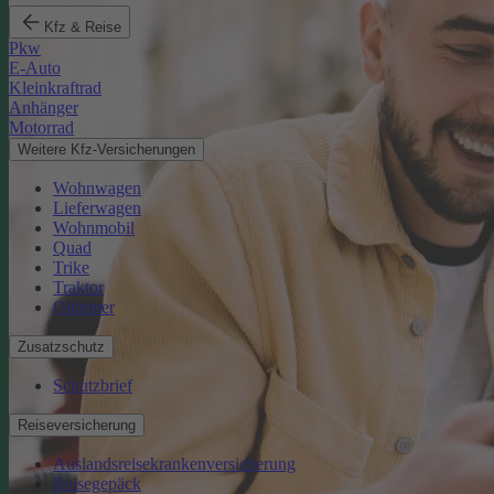
Kfz & Reise
Pkw
E-Auto
Kleinkraftrad
Anhänger
Motorrad
Weitere Kfz-Versicherungen
Wohnwagen
Lieferwagen
Wohnmobil
Quad
Trike
Traktor
Oldtimer
Zusatzschutz
Schutzbrief
Reiseversicherung
Auslandsreisekrankenversicherung
Reisegepäck