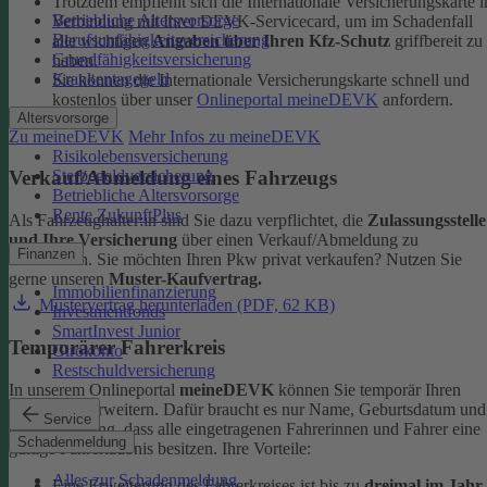
Trotzdem empfiehlt sich die Internationale Versicherungskarte i
Betriebliche Altersvorsorge
Verbindung mit Ihrer DEVK-Servicecard, um im Schadenfall
Berufsunfähigkeitsversicherung
alle wichtigen
Angaben über Ihren Kfz-Schutz
griffbereit zu
Grundfähigkeitsversicherung
haben.
Krankentagegeld
Sie können die Internationale Versicherungskarte schnell und
kostenlos über unser
Onlineportal meineDEVK
anfordern.
Altersvorsorge
Zu meineDEVK
Mehr Infos zu meineDEVK
Risikolebensversicherung
Sterbegeldversicherung
Verkauf/Abmeldung eines Fahrzeugs
Betriebliche Altersvorsorge
Rente ZukunftPlus
Als Fahrzeughalter:in sind Sie dazu verpflichtet, die
Zulassungsstelle
und Ihre Versicherung
über einen Verkauf/Abmeldung zu
Finanzen
informieren. Sie möchten Ihren Pkw privat verkaufen? Nutzen Sie
gerne unseren
Muster-Kaufvertrag.
Immobilienfinanzierung
Mustervertrag herunterladen (PDF, 62 KB)
Investmentfonds
SmartInvest Junior
Temporärer Fahrerkreis
Girokonto
Restschuldversicherung
In unserem Onlineportal
meineDEVK
können Sie temporär Ihren
Fahrerkreis erweitern. Dafür braucht es nur Name, Geburtsdatum und
Service
die Bestätigung, dass alle eingetragenen Fahrerinnen und Fahrer eine
Schadenmeldung
gültige Fahrerlaubnis besitzen.
Ihre Vorteile:
Alles zur Schadenmeldung
Eine Erweiterung des Fahrerkreises ist bis zu
dreimal im Jahr