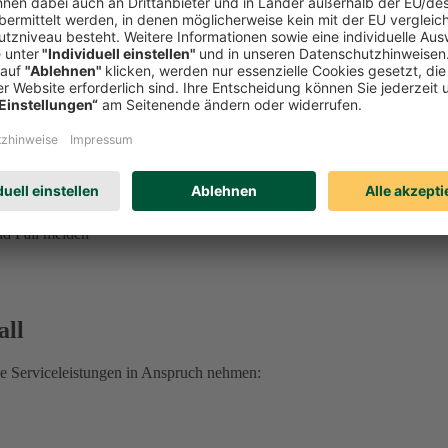
ung, Vorsorgevollmacht, Betreuungsverfügung und mehr
ge erhalten Sie unter
0221 757-1996
.
 sprechen Sie Ihre:n DEVK Berater:in an.
 Rechtsschutzfall:
d Fall melden
all
he Serviceleistungen in Anspruch nehmen: