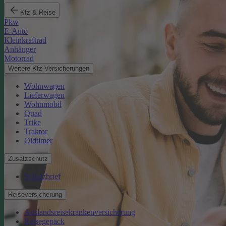
Kfz & Reise
Pkw
E-Auto
Kleinkraftrad
Anhänger
Motorrad
Weitere Kfz-Versicherungen
Wohnwagen
Lieferwagen
Wohnmobil
Quad
Trike
Traktor
Oldtimer
Zusatzschutz
Schutzbrief
Reiseversicherung
Auslandsreisekrankenversicherung
Reisegepäck