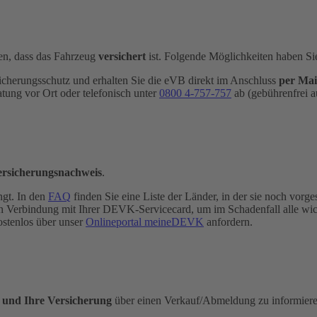
n, dass das Fahrzeug
versichert
ist. Folgende Möglichkeiten haben Si
icherungsschutz und erhalten Sie die eVB direkt im Anschluss
per Mai
atung vor Ort oder telefonisch unter
0800 4-​757-757
ab (gebührenfrei a
ersicherungsnachweis
.
ngt. In den
FAQ
finden Sie eine Liste der Länder, in der sie noch vorges
e in Verbindung mit Ihrer DEVK-Servicecard, um im Schadenfall alle wi
ostenlos über unser
Onlineportal meineDEVK
anfordern.
e und Ihre Versicherung
über einen Verkauf/Abmeldung zu informieren