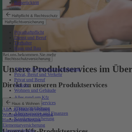
Reiserücktritt
Haftpflicht & Rechtsschutz
Haftpflichtversicherung
Privathaftpflicht
Dienst und Beruf
Tierhalter
Haus und Bau
Bei uns bekommen Sie mehr
Rechtsschutzversicherung
Unsere Produktservices im Über
Alles zur Rechtsschutzversicherung
Privat, Beruf und Verkehr
Privat und Beruf
Direkt zu unseren Produktservices
Verkehr
Wohnen und Gebäude
Alles rund um Kfz
Rechtsschutz-Services
Haus & Wohnen
Pflegeversicherung
Alles zu Haus & Wohnen
Altersvorsorge und Finanzen
Wohngebäudeversicherung
Krankenversicherung
Hausratversicherung
Elementarversicherung
Unsere Kfz-Produktservices
Glasversicherung