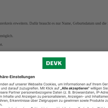
erkreis erweitern. Dafür braucht es nur Name, Geburtsdatum und die B
möglich.
t.
 kracht
cht mehr selbstbestimmt entscheiden können.