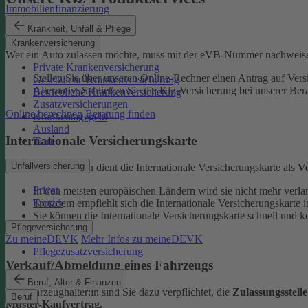
Immobilienfinanzierung
eVB-Nummer
Krankheit, Unfall & Pflege
Krankenversicherung
Wer ein Auto zulassen möchte, muss mit der eVB-Nummer nachweise
Private Krankenversicherung
Stellen Sie über unseren Online-Rechner einen Antrag auf Vers
Gesetzliche Krankenversicherung
Alternativ: Schließen Sie die Kfz-​Versicherung bei unserer Ber
Betriebliche Krankenversicherung
Zusatzversicherungen
Online berechnen
Beratung finden
Krankentagegeld
Ausland
Internationale Versicherungskarte
Tiere
Unfallversicherung
Bei Auslandsfahrten dient die Internationale Versicherungskarte als
V
Privat
In den meisten europäischen Ländern wird sie nicht mehr verla
Kinder
Trotzdem empfiehlt sich die Internationale Versicherungskart
Sie können die Internationale Versicherungskarte schnell und k
Pflegeversicherung
Zu meineDEVK
Mehr Infos zu meineDEVK
Pflegezusatzversicherung
Verkauf/Abmeldung eines Fahrzeugs
Beruf, Alter & Finanzen
Als Fahrzeughalter:in sind Sie dazu verpflichtet, die
Zulassungsstell
Beruf
Muster-Kaufvertrag.