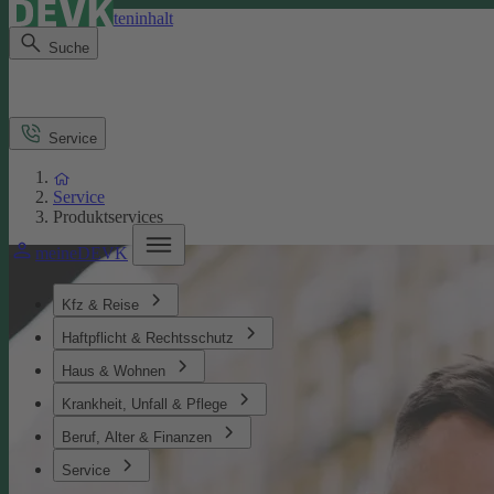
Direkt zum Seiteninhalt
Suche
Service
Service
Produktservices
meineDEVK
Kfz & Reise
Haftpflicht & Rechtsschutz
Haus & Wohnen
Krankheit, Unfall & Pflege
Beruf, Alter & Finanzen
Service