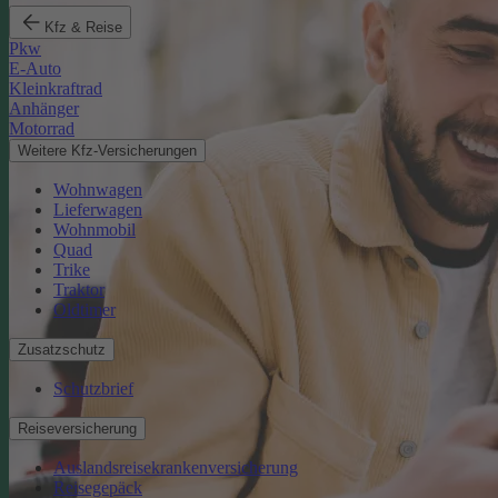
Kfz & Reise
Pkw
E-Auto
Kleinkraftrad
Anhänger
Motorrad
Weitere Kfz-Versicherungen
Wohnwagen
Lieferwagen
Wohnmobil
Quad
Trike
Traktor
Oldtimer
Zusatzschutz
Schutzbrief
Reiseversicherung
Auslandsreisekrankenversicherung
Reisegepäck