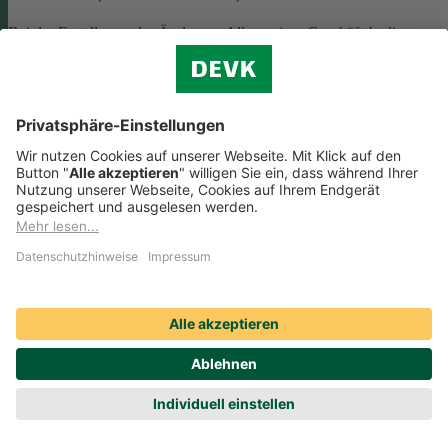
Bei der Erstellung oder Änderung Allgemeiner Geschäftsbedingunge
(AGB) ist eine Vielzahl rechtlicher Vorschriften zu beachten. Wir
helfen Ihnen dabei und vermitteln Ihnen versierte selbstständige
Rechtsbeistände, die Ihre
AGB nach deutschem Recht auf Herz u
Nieren prüfen
.
Die genannten Services werden Ihnen über das
Online-Portal der DAHAG Rechtsservices AG angeboten.
Zum Gewerbeservice
Beratungs-Rechtsschutz bei Unternehmensnachfolge
Wenn Sie Ihre Firma an eine Nachfolgerin oder einen Nachfolger
übergeben, sind viele rechtliche Fragen zu klären. Wir vermitteln Ihn
kompetente, selbstständige Rechtsanwältinnen und Rechtsanwälte, di
Sie beraten und Ihre Fragen zur
Unternehmensnachfolge
beantworten.
Rufen Sie einfach unsere telefonische Schadenhilfe
Rechtsschutz an:
0221 757-1996
.
Produktservices Krankenversicherung: Welche
Vorteile bietet mir die Krankenversicherungs-App der
DEVK?
Produktservices Krankenversicherung: Welche Vorteile bietet mir die