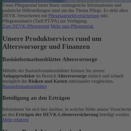
Unser Pflegeportal bietet Ihnen umfangreiche Informationen und
praktische Hilfestellungen rund um das Thema Pflege.
Es steht allen
DEVK-Versicherten mit
Pflegetagegeldversicherung
inkl.
Pflegeassistance (Tarif PT/PA) zur Verfügung.
Zum DEVK-Pflegeportal
Mehr zum Pflegeportal
Unsere Produktservices rund um
Altersvorsorge und Finanzen
Basisinformationsblätter Altersvorsorge
Mithilfe der Basisinformationsblätter können Sie unsere
Anlageprodukte
im Bereich
Altersvorsorge
einfach und schnell
bezüglich der
Risiken und Kosten
miteinander vergleichen.
Basisinformationsblätter
Beteiligung an den Erträgen
Informieren Sie sich hier darüber, in welcher Höhe unsere Versicherte
an den
Erträgen der DEVK-Lebensversicherung
beteiligt werden.
Mehr erfahren