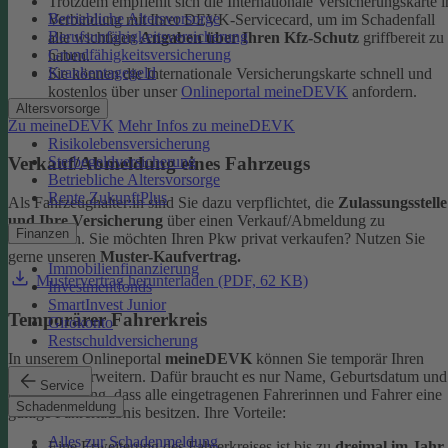
Trotzdem empfiehlt sich die Internationale Versicherungskarte i
Betriebliche Altersvorsorge
Verbindung mit Ihrer DEVK-Servicecard, um im Schadenfall
Berufsunfähigkeitsversicherung
alle wichtigen
Angaben über Ihren Kfz-Schutz
griffbereit zu
Grundfähigkeitsversicherung
haben.
Krankentagegeld
Sie können die Internationale Versicherungskarte schnell und
kostenlos über unser
Onlineportal meineDEVK
anfordern.
Altersvorsorge
Zu meineDEVK
Mehr Infos zu meineDEVK
Risikolebensversicherung
Sterbegeldversicherung
Verkauf/Abmeldung eines Fahrzeugs
Betriebliche Altersvorsorge
Rente ZukunftPlus
Als Fahrzeughalter:in sind Sie dazu verpflichtet, die
Zulassungsstelle
und Ihre Versicherung
über einen Verkauf/Abmeldung zu
Finanzen
informieren. Sie möchten Ihren Pkw privat verkaufen? Nutzen Sie
gerne unseren
Muster-Kaufvertrag.
Immobilienfinanzierung
Mustervertrag herunterladen (PDF, 62 KB)
Investmentfonds
SmartInvest Junior
Temporärer Fahrerkreis
Girokonto
Restschuldversicherung
In unserem Onlineportal
meineDEVK
können Sie temporär Ihren
Fahrerkreis erweitern. Dafür braucht es nur Name, Geburtsdatum und
Service
die Bestätigung, dass alle eingetragenen Fahrerinnen und Fahrer eine
Schadenmeldung
gültige Fahrerlaubnis besitzen.
Ihre Vorteile:
Alles zur Schadenmeldung
Eine Erweiterung des Fahrerkreises ist bis zu
dreimal im Jahr