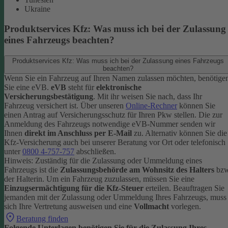
Ukraine
Produktservices Kfz: Was muss ich bei der Zulassung
eines Fahrzeugs beachten?
Produktservices Kfz: Was muss ich bei der Zulassung eines Fahrzeugs
beachten?
Wenn Sie ein Fahrzeug auf Ihren Namen zulassen möchten, benötige
Sie eine eVB.
eVB
steht für
elektronische
Versicherungsbestätigung
. Mit ihr weisen Sie nach, dass Ihr
Fahrzeug versichert ist.
Über unseren
Online-Rechner
können Sie
einen Antrag auf Versicherungsschutz für Ihren Pkw stellen. Die zur
Anmeldung des Fahrzeugs notwendige eVB-Nummer senden wir
Ihnen
direkt im Anschluss per E-Mail
zu.
Alternativ können Sie die
Kfz-Versicherung auch bei unserer Beratung vor Ort oder telefonisch
unter
0800 4-757-757
abschließen.
Hinweis: Zuständig für die Zulassung oder Ummeldung eines
Fahrzeugs ist die
Zulassungsbehörde am Wohnsitz des Halters
bzw
der Halterin.
Um ein Fahrzeug zuzulassen, müssen Sie eine
Einzugsermächtigung für die Kfz-Steuer
erteilen.
Beauftragen Sie
jemanden mit der Zulassung oder Ummeldung Ihres Fahrzeugs, muss
sich Ihre Vertretung ausweisen und eine
Vollmacht
vorlegen.
Beratung finden
Folgende Unterlagen benötigen Sie für die Zulassung Ihres