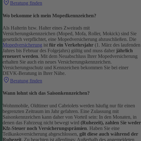
Beratung finden
Wo bekomme ich mein Mopedkennzeichen?
Als Halterin bzw. Halter eines Zweirads mit
Versicherungskennzeichen (Moped, Mofa, Roller, Mokick) sind Sie
gesetzlich verpflichtet, eine Mopedversicherung abzuschließen. Die
Mopedversicherung
ist
für ein Verkehrsjahr
(1. März des laufenden
Jahres bis Februar des Folgejahrs) gültig und muss daher
jährlich
erneuert werden
. Mit dem Neuabschluss Ihrer Mopedversicherung
erhalten Sie auch ein neues Versicherungskennzeichen.
Versicherungsschutz und Kennzeichen bekommen Sie bei einer
DEVK-Beratung in Ihrer Nähe.
Beratung finden
Wann lohnt sich das Saisonkennzeichen?
Wohnmobile, Oldtimer und Cabriolets werden häufig nur für einen
begrenzten Zeitraum im Jahr gefahren. Eine Zulassung mit
Saisonkennzeichen kann daher von Vorteil sein: In den Monaten, in
denen das Fahrzeug nicht bewegt wird
(Ruhezeit), zahlen Sie weder
Kfz-Steuer noch Versicherungsprämien
.
Haben Sie eine
Teilkaskoversicherung abgeschlossen,
gilt diese auch während der
Ruhezeit
. Zu beachten ist allerdings: Außerhalb des angemeldeten