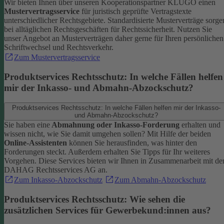
Wir bieten Ihnen über unseren Kooperationspartner KLUGO einen
Mustervertragsservice
für juristisch geprüfte Vertragstexte
unterschiedlicher Rechtsgebiete.
Standardisierte Musterverträge sorge
bei alltäglichen Rechtsgeschäften für Rechtssicherheit. Nutzen Sie
unser Angebot an Musterverträgen daher gerne für Ihren persönlichen
Schriftwechsel und Rechtsverkehr.
Zum Mustervertragsservice
Produktservices Rechtsschutz: In welche Fällen helfen
mir der Inkasso- und Abmahn-Abzockschutz?
Produktservices Rechtsschutz: In welche Fällen helfen mir der Inkasso-
und Abmahn-Abzockschutz?
Sie haben eine
Abmahnung oder Inkasso-Forderung
erhalten und
wissen nicht, wie Sie damit umgehen sollen? Mit Hilfe der beiden
Online-Assistenten
können Sie herausfinden, was hinter den
Forderungen steckt.
Außerdem erhalten Sie Tipps für Ihr weiteres
Vorgehen. Diese Services bieten wir Ihnen in Zusammenarbeit mit de
DAHAG Rechtsservices AG an.
Zum Inkasso-Abzockschutz
Zum Abmahn-Abzockschutz
Produktservices Rechtsschutz: Wie sehen die
zusätzlichen Services für Gewerbekund:innen aus?