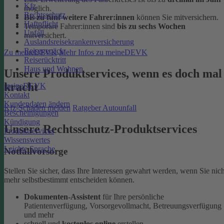
Kfz
möglich.
Rechtsschutz
Bis zu fünf weitere Fahrer:innen
können Sie mitversichern.
Haftpflicht
Temporäre Fahrer:innen sind
bis zu sechs Wochen
Unfall
mitversichert.
Auslandsreisekrankenversicherung
Reisegepäck
Zu meineDEVK
Mehr Infos zu meineDEVK
Reiserücktritt
Haus und Wohnen
Unsere Produktservices, wenn es doch mal
kracht
meineDEVK
Kontakt
Kundendaten ändern
Kfz-Schaden melden
Ratgeber Autounfall
Bescheinigungen
Kündigung
Unsere Rechtsschutz-Produktservices
Produktservices
Wissenswertes
Leichte Sprache
Notfallvorsorge
Stellen Sie sicher, dass Ihre Interessen gewahrt werden, wenn Sie nich
mehr selbstbestimmt entscheiden können.
Dokumenten-Assistent
für Ihre persönliche
Patientenverfügung, Vorsorgevollmacht, Betreuungsverfügung
und mehr
schnell und
kostenlos online
erstellen