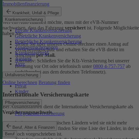
Immobilienfinanzierung
eVB-Nummer
Krankheit, Unfall & Pflege
Krankenversicherung
Wer ein Auto zulassen möchte, muss mit der eVB-Nummer
nachweisen, dass das Fahrzeug
versichert
ist. Folgende Möglichkeit
Private Krankenversicherung
haben Sie:
Gesetzliche Krankenversicherung
Betriebliche Krankenversicherung
Stellen Sie über unseren Online-Rechner einen Antrag auf
Zusatzversicherungen
Versicherungsschutz und erhalten Sie die eVB direkt im
Krankentagegeld
Anschluss
per Mail.
Ausland
Alternativ: Schließen Sie die Kfz-​Versicherung bei unserer
Tiere
Beratung vor Ort oder telefonisch unter
0800 4-​757-757
ab
(gebührenfrei aus dem deutschen Telefonnetz).
Unfallversicherung
Online berechnen
Beratung finden
Privat
Kinder
Internationale Versicherungskarte
Pflegeversicherung
Bei Auslandsfahrten dient die Internationale Versicherungskarte als
Versicherungsnachweis
.
Pflegezusatzversicherung
In den meisten europäischen Ländern wird sie nicht mehr
Beruf, Alter & Finanzen
verlangt. In den
FAQ
finden Sie eine Liste der Länder, in der si
noch vorgeschrieben ist.
Beruf