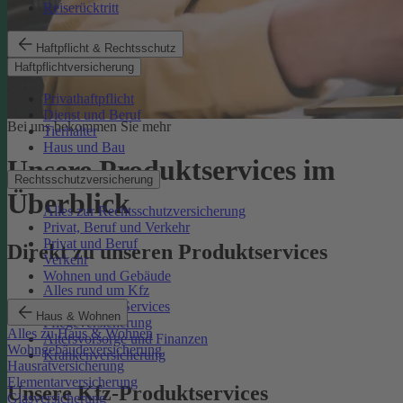
Reiserücktritt
Haftpflicht & Rechtsschutz
Haftpflichtversicherung
Privathaftpflicht
Dienst und Beruf
Bei uns bekommen Sie mehr
Tierhalter
Haus und Bau
Unsere Produktservices im
Rechtsschutzversicherung
Überblick
Alles zur Rechtsschutzversicherung
Privat, Beruf und Verkehr
Privat und Beruf
Direkt zu unseren Produktservices
Verkehr
Wohnen und Gebäude
Alles rund um Kfz
Rechtsschutz-Services
Haus & Wohnen
Pflegeversicherung
Alles zu Haus & Wohnen
Altersvorsorge und Finanzen
Wohngebäudeversicherung
Krankenversicherung
Hausratversicherung
Elementarversicherung
Unsere Kfz-Produktservices
Glasversicherung