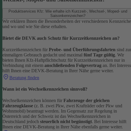
Produktservices Kfz: Wie erhalte ich Kurzzeit-, Wechsel-, Moped- und
Saisonkennzeichen?
Wir erklären Ihnen die Besonderheiten der verschiedenen Kennzeich
und wo und wie Sie diese erhalten.
Bietet die DEVK auch Schutz für Kurzzeitkennzeichen an?
Kurzzeitkennzeichen für
Probe- und Überführungsfahrten
sind z
einmaligen Gebrauch gedacht und maximal
fünf Tage gültig
. Wir
bieten Ihnen Kfz-Haftpflichtschutz für Kurzzeitkennzeichen nur in
Verbindung mit einem
anschließenden Folgevertrag
an.
Bei Interes
hilft Ihnen eine DEVK-Beratung in Ihrer Nähe gerne weiter.
Beratung finden
Wann ist ein Wechselkennzeichen sinnvoll?
Wechselkennzeichen können für
Fahrzeuge der gleichen
Fahrzeugklasse
(z. B. zwei Pkw, zwei Krafträder oder Pkw und
Wohnmobil) beantragt werden. Im Gegensatz zur Regelung in
Österreich und der Schweiz ist das Wechselkennzeichen in
Deutschland jedoch
steuerlich nicht begünstigt
.
Bei Interesse hilft
Ihnen eine DEVK-Beratung in Ihrer Nähe ebenfalls gerne weiter.