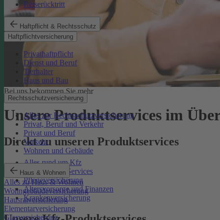
Reiserücktritt
Haftpflicht & Rechtsschutz
Haftpflichtversicherung
Privathaftpflicht
Dienst und Beruf
Tierhalter
Haus und Bau
Bei uns bekommen Sie mehr
Rechtsschutzversicherung
Unsere Produktservices im Über
Alles zur Rechtsschutzversicherung
Privat, Beruf und Verkehr
Privat und Beruf
Direkt zu unseren Produktservices
Verkehr
Wohnen und Gebäude
Alles rund um Kfz
Rechtsschutz-Services
Haus & Wohnen
Pflegeversicherung
Alles zu Haus & Wohnen
Altersvorsorge und Finanzen
Wohngebäudeversicherung
Krankenversicherung
Hausratversicherung
Elementarversicherung
Unsere Kfz-Produktservices
Glasversicherung