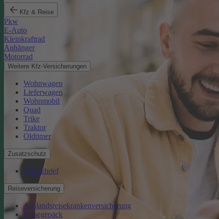
Kfz & Reise
Pkw
E-Auto
Kleinkraftrad
Anhänger
Motorrad
Weitere Kfz-Versicherungen
Wohnwagen
Lieferwagen
Wohnmobil
Quad
Trike
Traktor
Oldtimer
Zusatzschutz
Schutzbrief
Reiseversicherung
Auslandsreisekrankenversicherung
Reisegepäck