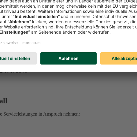
ung, Vorsorgevollmacht, Betreuungsverfügung und mehr
ge erhalten Sie unter
0221 757-1996
.
 sprechen Sie Ihre:n DEVK Berater:in an.
 Rechtsschutzfall:
d Fall melden
all
he Serviceleistungen in Anspruch nehmen: