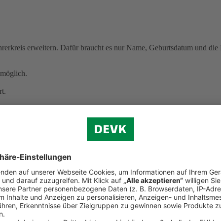
erkreis erweitern. Dafür braucht es nur Name, Geburtsdatum und die B
möglich.
t.
 kracht
cht mehr selbstbestimmt entscheiden können.