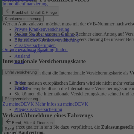
Immobilienfinanzierung
eVB-Nummer
Krankheit, Unfall & Pflege
Krankenversicherung
Wer ein Auto zulassen möchte, muss mit der eVB-Nummer nachweise
Private Krankenversicherung
Stellen Sie über unseren Online-Rechner einen Antrag auf Vers
Gesetzliche Krankenversicherung
Alternativ: Schließen Sie die Kfz-​Versicherung bei unserer Ber
Betriebliche Krankenversicherung
Zusatzversicherungen
Online berechnen
Beratung finden
Krankentagegeld
Ausland
Internationale Versicherungskarte
Tiere
Unfallversicherung
Bei Auslandsfahrten dient die Internationale Versicherungskarte als
V
Privat
In den meisten europäischen Ländern wird sie nicht mehr verla
Kinder
Trotzdem empfiehlt sich die Internationale Versicherungskart
Sie können die Internationale Versicherungskarte schnell und k
Pflegeversicherung
Zu meineDEVK
Mehr Infos zu meineDEVK
Pflegezusatzversicherung
Verkauf/Abmeldung eines Fahrzeugs
Beruf, Alter & Finanzen
Als Fahrzeughalter:in sind Sie dazu verpflichtet, die
Zulassungsstell
Beruf
Muster-Kaufvertrag.