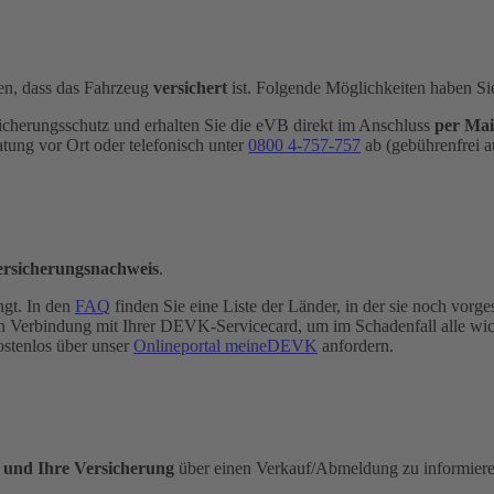
n, dass das Fahrzeug
versichert
ist. Folgende Möglichkeiten haben Si
icherungsschutz und erhalten Sie die eVB direkt im Anschluss
per Mai
atung vor Ort oder telefonisch unter
0800 4-​757-757
ab (gebührenfrei a
ersicherungsnachweis
.
ngt. In den
FAQ
finden Sie eine Liste der Länder, in der sie noch vorges
e in Verbindung mit Ihrer DEVK-Servicecard, um im Schadenfall alle wi
ostenlos über unser
Onlineportal meineDEVK
anfordern.
e und Ihre Versicherung
über einen Verkauf/Abmeldung zu informieren