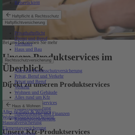
Reiserücktritt
Haftpflicht & Rechtsschutz
Haftpflichtversicherung
Privathaftpflicht
Dienst und Beruf
Bei uns bekommen Sie mehr
Tierhalter
Haus und Bau
Unsere Produktservices im
Rechtsschutzversicherung
Überblick
Alles zur Rechtsschutzversicherung
Privat, Beruf und Verkehr
Privat und Beruf
Direkt zu unseren Produktservices
Verkehr
Wohnen und Gebäude
Alles rund um Kfz
Rechtsschutz-Services
Haus & Wohnen
Pflegeversicherung
Alles zu Haus & Wohnen
Altersvorsorge und Finanzen
Wohngebäudeversicherung
Krankenversicherung
Hausratversicherung
Elementarversicherung
Unsere Kfz-Produktservices
Glasversicherung