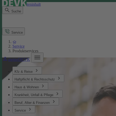
Direkt zum Seiteninhalt
Suche
Service
Service
Produktservices
meineDEVK
Kfz & Reise
Haftpflicht & Rechtsschutz
Haus & Wohnen
Krankheit, Unfall & Pflege
Beruf, Alter & Finanzen
Service