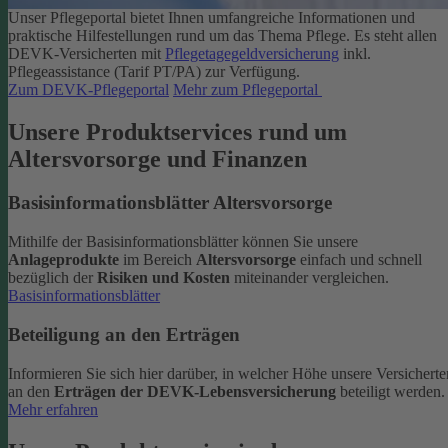
Unser Pflegeportal bietet Ihnen umfangreiche Informationen und
praktische Hilfestellungen rund um das Thema Pflege.
Es steht allen
DEVK-Versicherten mit
Pflegetagegeldversicherung
inkl.
Pflegeassistance (Tarif PT/PA) zur Verfügung.
Zum DEVK-Pflegeportal
Mehr zum Pflegeportal
Unsere Produktservices rund um
Altersvorsorge und Finanzen
Basisinformationsblätter Altersvorsorge
Mithilfe der Basisinformationsblätter können Sie unsere
Anlageprodukte
im Bereich
Altersvorsorge
einfach und schnell
bezüglich der
Risiken und Kosten
miteinander vergleichen.
Basisinformationsblätter
Beteiligung an den Erträgen
Informieren Sie sich hier darüber, in welcher Höhe unsere Versicherte
an den
Erträgen der DEVK-Lebensversicherung
beteiligt werden.
Mehr erfahren