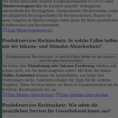
Wir bieten Ihnen über unseren Kooperationspartner KLUGO einen
Mustervertragsservice
für juristisch geprüfte Vertragstexte
unterschiedlicher Rechtsgebiete.
Standardisierte Musterverträge sorge
bei alltäglichen Rechtsgeschäften für Rechtssicherheit. Nutzen Sie
unser Angebot an Musterverträgen daher gerne für Ihren persönlichen
Schriftwechsel und Rechtsverkehr.
Zum Mustervertragsservice
Produktservices Rechtsschutz: In welche Fällen helfen
mir der Inkasso- und Abmahn-Abzockschutz?
Produktservices Rechtsschutz: In welche Fällen helfen mir der Inkasso-
und Abmahn-Abzockschutz?
Sie haben eine
Abmahnung oder Inkasso-Forderung
erhalten und
wissen nicht, wie Sie damit umgehen sollen? Mit Hilfe der beiden
Online-Assistenten
können Sie herausfinden, was hinter den
Forderungen steckt.
Außerdem erhalten Sie Tipps für Ihr weiteres
Vorgehen. Diese Services bieten wir Ihnen in Zusammenarbeit mit de
DAHAG Rechtsservices AG an.
Zum Inkasso-Abzockschutz
Zum Abmahn-Abzockschutz
Produktservices Rechtsschutz: Wie sehen die
zusätzlichen Services für Gewerbekund:innen aus?