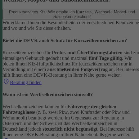
Produktservices Kfz: Wie erhalte ich Kurzzeit-, Wechsel-, Moped- und
Saisonkennzeichen?
Wir erklären Ihnen die Besonderheiten der verschiedenen Kennzeich
und wo und wie Sie diese erhalten.
Bietet die DEVK auch Schutz für Kurzzeitkennzeichen an?
Kurzzeitkennzeichen für
Probe- und Überführungsfahrten
sind z
einmaligen Gebrauch gedacht und maximal
fünf Tage gültig
. Wir
bieten Ihnen Kfz-Haftpflichtschutz für Kurzzeitkennzeichen nur in
Verbindung mit einem
anschließenden Folgevertrag
an.
Bei Interes
hilft Ihnen eine DEVK-Beratung in Ihrer Nähe gerne weiter.
Beratung finden
Wann ist ein Wechselkennzeichen sinnvoll?
Wechselkennzeichen können für
Fahrzeuge der gleichen
Fahrzeugklasse
(z. B. zwei Pkw, zwei Krafträder oder Pkw und
Wohnmobil) beantragt werden. Im Gegensatz zur Regelung in
Österreich und der Schweiz ist das Wechselkennzeichen in
Deutschland jedoch
steuerlich nicht begünstigt
.
Bei Interesse hilft
Ihnen eine DEVK-Beratung in Ihrer Nähe ebenfalls gerne weiter.