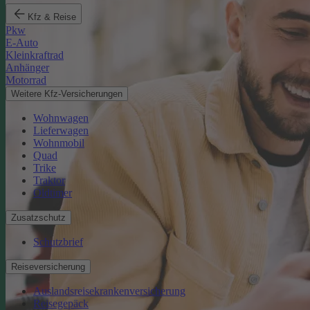
Kfz & Reise
Pkw
E-Auto
Kleinkraftrad
Anhänger
Motorrad
Weitere Kfz-Versicherungen
Wohnwagen
Lieferwagen
Wohnmobil
Quad
Trike
Traktor
Oldtimer
Zusatzschutz
Schutzbrief
Reiseversicherung
Auslandsreisekrankenversicherung
Reisegepäck