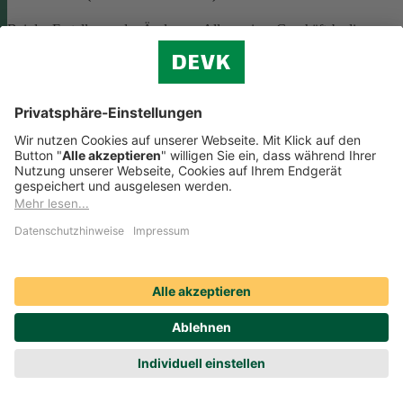
Bei der Erstellung oder Änderung Allgemeiner Geschäftsbedingunge
(AGB) ist eine Vielzahl rechtlicher Vorschriften zu beachten. Wir
helfen Ihnen dabei und vermitteln Ihnen versierte selbstständige
Rechtsbeistände, die Ihre
AGB nach deutschem Recht auf Herz u
Nieren prüfen
.
Die genannten Services werden Ihnen über das
Online-Portal der DAHAG Rechtsservices AG angeboten.
Zum Gewerbeservice
Beratungs-Rechtsschutz bei Unternehmensnachfolge
Wenn Sie Ihre Firma an eine Nachfolgerin oder einen Nachfolger
übergeben, sind viele rechtliche Fragen zu klären. Wir vermitteln Ihn
kompetente, selbstständige Rechtsanwältinnen und Rechtsanwälte, di
Sie beraten und Ihre Fragen zur
Unternehmensnachfolge
beantworten.
Rufen Sie einfach unsere telefonische Schadenhilfe
Rechtsschutz an:
0221 757-1996
.
Produktservices Krankenversicherung: Welche
Vorteile bietet mir die Krankenversicherungs-App der
DEVK?
Produktservices Krankenversicherung: Welche Vorteile bietet mir die