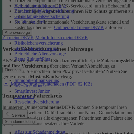
Trotzdem empfiehlt sich die Internationale Versicherungskarte i
Betriebliche Altersvorsorge
Verbindung mit Ihrer DEVK-Servicecard, um im Schadenfall
Berufsunfähigkeitsversicherung
alle wichtigen
Angaben über Ihren Kfz-Schutz
griffbereit zu
Grundfähigkeitsversicherung
haben.
Krankentagegeld
Sie können die Internationale Versicherungskarte schnell und
kostenlos über unser
Onlineportal meineDEVK
anfordern.
Altersvorsorge
Zu meineDEVK
Mehr Infos zu meineDEVK
Risikolebensversicherung
Sterbegeldversicherung
Verkauf/Abmeldung eines Fahrzeugs
Betriebliche Altersvorsorge
Rente ZukunftPlus
Als Fahrzeughalter:in sind Sie dazu verpflichtet, die
Zulassungsstelle
und Ihre Versicherung
über einen Verkauf/Abmeldung zu
Finanzen
informieren. Sie möchten Ihren Pkw privat verkaufen? Nutzen Sie
gerne unseren
Muster-Kaufvertrag.
Immobilienfinanzierung
Mustervertrag herunterladen (PDF, 62 KB)
Investmentfonds
SmartInvest Junior
Temporärer Fahrerkreis
Girokonto
Restschuldversicherung
In unserem Onlineportal
meineDEVK
können Sie temporär Ihren
Fahrerkreis erweitern. Dafür braucht es nur Name, Geburtsdatum und
Service
die Bestätigung, dass alle eingetragenen Fahrerinnen und Fahrer eine
Schadenmeldung
gültige Fahrerlaubnis besitzen.
Ihre Vorteile:
Alles zur Schadenmeldung
Eine Erweiterung des Fahrerkreises ist bis zu
dreimal im Jahr