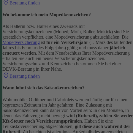
Beratung finden
Wo bekomme ich mein Mopedkennzeichen?
Als Halterin bzw. Halter eines Zweirads mit
Versicherungskennzeichen (Moped, Mofa, Roller, Mokick) sind Sie
gesetzlich verpflichtet, eine Mopedversicherung abzuschließen. Die
Mopedversicherung
ist
für ein Verkehrsjahr
(1. März des laufenden
Jahres bis Februar des Folgejahrs) gültig und muss daher
jährlich
erneuert werden
. Mit dem Neuabschluss Ihrer Mopedversicherung
erhalten Sie auch ein neues Versicherungskennzeichen.
Versicherungsschutz und Kennzeichen bekommen Sie bei einer
DEVK-Beratung in Ihrer Nähe.
Beratung finden
Wann lohnt sich das Saisonkennzeichen?
Wohnmobile, Oldtimer und Cabriolets werden häufig nur für einen
begrenzten Zeitraum im Jahr gefahren. Eine Zulassung mit
Saisonkennzeichen kann daher von Vorteil sein: In den Monaten, in
denen das Fahrzeug nicht bewegt wird
(Ruhezeit), zahlen Sie weder
Kfz-Steuer noch Versicherungsprämien
.
Haben Sie eine
Teilkaskoversicherung abgeschlossen,
gilt diese auch während der
Ruhezeit
. Zu beachten ist allerdings: Außerhalb des angemeldeten