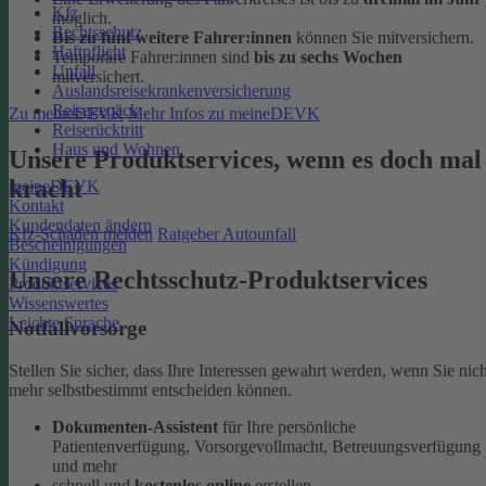
Kfz
möglich.
Rechtsschutz
Bis zu fünf weitere Fahrer:innen
können Sie mitversichern.
Haftpflicht
Temporäre Fahrer:innen sind
bis zu sechs Wochen
Unfall
mitversichert.
Auslandsreisekrankenversicherung
Reisegepäck
Zu meineDEVK
Mehr Infos zu meineDEVK
Reiserücktritt
Haus und Wohnen
Unsere Produktservices, wenn es doch mal
kracht
meineDEVK
Kontakt
Kundendaten ändern
Kfz-Schaden melden
Ratgeber Autounfall
Bescheinigungen
Kündigung
Unsere Rechtsschutz-Produktservices
Produktservices
Wissenswertes
Leichte Sprache
Notfallvorsorge
Stellen Sie sicher, dass Ihre Interessen gewahrt werden, wenn Sie nich
mehr selbstbestimmt entscheiden können.
Dokumenten-Assistent
für Ihre persönliche
Patientenverfügung, Vorsorgevollmacht, Betreuungsverfügung
und mehr
schnell und
kostenlos online
erstellen