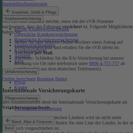
Immobilienfinanzierung
eVB-Nummer
Krankheit, Unfall & Pflege
Krankenversicherung
Wer ein Auto zulassen möchte, muss mit der eVB-Nummer
nachweisen, dass das Fahrzeug
versichert
ist. Folgende Möglichkeit
Private Krankenversicherung
haben Sie:
Gesetzliche Krankenversicherung
Betriebliche Krankenversicherung
Stellen Sie über unseren Online-Rechner einen Antrag auf
Zusatzversicherungen
Versicherungsschutz und erhalten Sie die eVB direkt im
Krankentagegeld
Anschluss
per Mail.
Ausland
Alternativ: Schließen Sie die Kfz-​Versicherung bei unserer
Tiere
Beratung vor Ort oder telefonisch unter
0800 4-​757-757
ab
(gebührenfrei aus dem deutschen Telefonnetz).
Unfallversicherung
Online berechnen
Beratung finden
Privat
Kinder
Internationale Versicherungskarte
Pflegeversicherung
Bei Auslandsfahrten dient die Internationale Versicherungskarte als
Versicherungsnachweis
.
Pflegezusatzversicherung
In den meisten europäischen Ländern wird sie nicht mehr
Beruf, Alter & Finanzen
verlangt. In den
FAQ
finden Sie eine Liste der Länder, in der si
noch vorgeschrieben ist.
Beruf