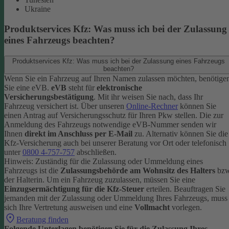
Ukraine
Produktservices Kfz: Was muss ich bei der Zulassung
eines Fahrzeugs beachten?
Produktservices Kfz: Was muss ich bei der Zulassung eines Fahrzeugs
beachten?
Wenn Sie ein Fahrzeug auf Ihren Namen zulassen möchten, benötige
Sie eine eVB.
eVB
steht für
elektronische
Versicherungsbestätigung
. Mit ihr weisen Sie nach, dass Ihr
Fahrzeug versichert ist.
Über unseren
Online-Rechner
können Sie
einen Antrag auf Versicherungsschutz für Ihren Pkw stellen. Die zur
Anmeldung des Fahrzeugs notwendige eVB-Nummer senden wir
Ihnen
direkt im Anschluss per E-Mail
zu.
Alternativ können Sie die
Kfz-Versicherung auch bei unserer Beratung vor Ort oder telefonisch
unter
0800 4-757-757
abschließen.
Hinweis: Zuständig für die Zulassung oder Ummeldung eines
Fahrzeugs ist die
Zulassungsbehörde am Wohnsitz des Halters
bzw
der Halterin.
Um ein Fahrzeug zuzulassen, müssen Sie eine
Einzugsermächtigung für die Kfz-Steuer
erteilen.
Beauftragen Sie
jemanden mit der Zulassung oder Ummeldung Ihres Fahrzeugs, muss
sich Ihre Vertretung ausweisen und eine
Vollmacht
vorlegen.
Beratung finden
Folgende Unterlagen benötigen Sie für die Zulassung Ihres