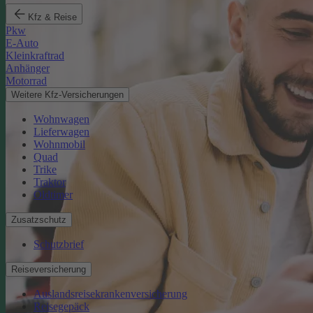
Kfz & Reise
Pkw
E-Auto
Kleinkraftrad
Anhänger
Motorrad
Weitere Kfz-Versicherungen
Wohnwagen
Lieferwagen
Wohnmobil
Quad
Trike
Traktor
Oldtimer
Zusatzschutz
Schutzbrief
Reiseversicherung
Auslandsreisekrankenversicherung
Reisegepäck