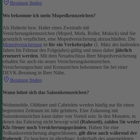
Beratung finden
Wo bekomme ich mein Mopedkennzeichen?
Als Halterin bzw. Halter eines Zweirads mit
Versicherungskennzeichen (Moped, Mofa, Roller, Mokick) sind Sie
gesetzlich verpflichtet, eine Mopedversicherung abzuschließen. Die
Mopedversicherung
ist
für ein Verkehrsjahr
(1. März des laufenden
Jahres bis Februar des Folgejahrs) gültig und muss daher
jährlich
erneuert werden
. Mit dem Neuabschluss Ihrer Mopedversicherung
erhalten Sie auch ein neues Versicherungskennzeichen.
Versicherungsschutz und Kennzeichen bekommen Sie bei einer
DEVK-Beratung in Ihrer Nähe.
Beratung finden
Wann lohnt sich das Saisonkennzeichen?
Wohnmobile, Oldtimer und Cabriolets werden häufig nur für einen
begrenzten Zeitraum im Jahr gefahren. Eine Zulassung mit
Saisonkennzeichen kann daher von Vorteil sein: In den Monaten, in
denen das Fahrzeug nicht bewegt wird
(Ruhezeit), zahlen Sie weder
Kfz-Steuer noch Versicherungsprämien
.
Haben Sie eine
Teilkaskoversicherung abgeschlossen,
gilt diese auch während der
Ruhezeit
. Zu beachten ist allerdings: Außerhalb des angemeldeten