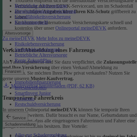
Trotzdem empfiehlt sich die Internationale Versicherungskarte i
Betriebliche Altersvorsorge
Verbindung mit Ihrer DEVK-Servicecard, um im Schadenfall
Berufsunfähigkeitsversicherung
alle wichtigen
Angaben über Ihren Kfz-Schutz
griffbereit zu
Grundfähigkeitsversicherung
haben.
Krankentagegeld
Sie können die Internationale Versicherungskarte schnell und
kostenlos über unser
Onlineportal meineDEVK
anfordern.
Altersvorsorge
Zu meineDEVK
Mehr Infos zu meineDEVK
Risikolebensversicherung
Sterbegeldversicherung
Verkauf/Abmeldung eines Fahrzeugs
Betriebliche Altersvorsorge
Rente ZukunftPlus
Als Fahrzeughalter:in sind Sie dazu verpflichtet, die
Zulassungsstelle
und Ihre Versicherung
über einen Verkauf/Abmeldung zu
Finanzen
informieren. Sie möchten Ihren Pkw privat verkaufen? Nutzen Sie
gerne unseren
Muster-Kaufvertrag.
Immobilienfinanzierung
Mustervertrag herunterladen (PDF, 62 KB)
Investmentfonds
SmartInvest Junior
Temporärer Fahrerkreis
Girokonto
Restschuldversicherung
In unserem Onlineportal
meineDEVK
können Sie temporär Ihren
Fahrerkreis erweitern. Dafür braucht es nur Name, Geburtsdatum und
Service
die Bestätigung, dass alle eingetragenen Fahrerinnen und Fahrer eine
Schadenmeldung
gültige Fahrerlaubnis besitzen.
Ihre Vorteile:
Alles zur Schadenmeldung
Eine Erweiterung des Fahrerkreises ist bis zu
dreimal im Jahr