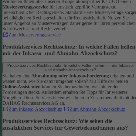
Wir bieten Ihnen über unseren Kooperationspartner KLUGO einen
Mustervertragsservice
für juristisch geprüfte Vertragstexte
unterschiedlicher Rechtsgebiete.
Standardisierte Musterverträge sorge
bei alltäglichen Rechtsgeschäften für Rechtssicherheit. Nutzen Sie
unser Angebot an Musterverträgen daher gerne für Ihren persönlichen
Schriftwechsel und Rechtsverkehr.
Zum Mustervertragsservice
Produktservices Rechtsschutz: In welche Fällen helfen
mir der Inkasso- und Abmahn-Abzockschutz?
Produktservices Rechtsschutz: In welche Fällen helfen mir der Inkasso-
und Abmahn-Abzockschutz?
Sie haben eine
Abmahnung oder Inkasso-Forderung
erhalten und
wissen nicht, wie Sie damit umgehen sollen? Mit Hilfe der beiden
Online-Assistenten
können Sie herausfinden, was hinter den
Forderungen steckt.
Außerdem erhalten Sie Tipps für Ihr weiteres
Vorgehen. Diese Services bieten wir Ihnen in Zusammenarbeit mit de
DAHAG Rechtsservices AG an.
Zum Inkasso-Abzockschutz
Zum Abmahn-Abzockschutz
Produktservices Rechtsschutz: Wie sehen die
zusätzlichen Services für Gewerbekund:innen aus?