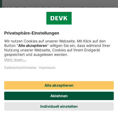
Bei der Erstellung oder Änderung Allgemeiner Geschäftsbedingunge
(AGB) ist eine Vielzahl rechtlicher Vorschriften zu beachten. Wir
helfen Ihnen dabei und vermitteln Ihnen versierte selbstständige
Rechtsbeistände, die Ihre
AGB nach deutschem Recht auf Herz u
Nieren prüfen
.
Die genannten Services werden Ihnen über das
Online-Portal der DAHAG Rechtsservices AG angeboten.
Zum Gewerbeservice
Beratungs-Rechtsschutz bei Unternehmensnachfolge
Wenn Sie Ihre Firma an eine Nachfolgerin oder einen Nachfolger
übergeben, sind viele rechtliche Fragen zu klären. Wir vermitteln Ihn
kompetente, selbstständige Rechtsanwältinnen und Rechtsanwälte, di
Sie beraten und Ihre Fragen zur
Unternehmensnachfolge
beantworten.
Rufen Sie einfach unsere telefonische Schadenhilfe
Rechtsschutz an:
0221 757-1996
.
Produktservices Krankenversicherung: Welche
Vorteile bietet mir die Krankenversicherungs-App der
DEVK?
Produktservices Krankenversicherung: Welche Vorteile bietet mir die