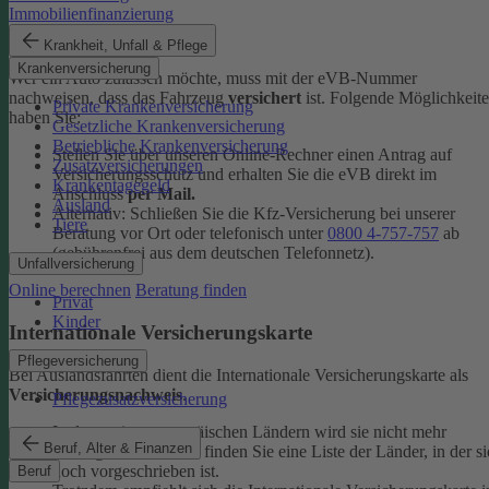
Immobilienfinanzierung
eVB-Nummer
Krankheit, Unfall & Pflege
Krankenversicherung
Wer ein Auto zulassen möchte, muss mit der eVB-Nummer
nachweisen, dass das Fahrzeug
versichert
ist. Folgende Möglichkeit
Private Krankenversicherung
haben Sie:
Gesetzliche Krankenversicherung
Betriebliche Krankenversicherung
Stellen Sie über unseren Online-Rechner einen Antrag auf
Zusatzversicherungen
Versicherungsschutz und erhalten Sie die eVB direkt im
Krankentagegeld
Anschluss
per Mail.
Ausland
Alternativ: Schließen Sie die Kfz-​Versicherung bei unserer
Tiere
Beratung vor Ort oder telefonisch unter
0800 4-​757-757
ab
(gebührenfrei aus dem deutschen Telefonnetz).
Unfallversicherung
Online berechnen
Beratung finden
Privat
Kinder
Internationale Versicherungskarte
Pflegeversicherung
Bei Auslandsfahrten dient die Internationale Versicherungskarte als
Versicherungsnachweis
.
Pflegezusatzversicherung
In den meisten europäischen Ländern wird sie nicht mehr
Beruf, Alter & Finanzen
verlangt. In den
FAQ
finden Sie eine Liste der Länder, in der si
noch vorgeschrieben ist.
Beruf