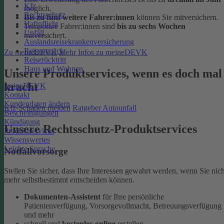
Kfz
möglich.
Rechtsschutz
Bis zu fünf weitere Fahrer:innen
können Sie mitversichern.
Haftpflicht
Temporäre Fahrer:innen sind
bis zu sechs Wochen
Unfall
mitversichert.
Auslandsreisekrankenversicherung
Reisegepäck
Zu meineDEVK
Mehr Infos zu meineDEVK
Reiserücktritt
Haus und Wohnen
Unsere Produktservices, wenn es doch mal
kracht
meineDEVK
Kontakt
Kundendaten ändern
Kfz-Schaden melden
Ratgeber Autounfall
Bescheinigungen
Kündigung
Unsere Rechtsschutz-Produktservices
Produktservices
Wissenswertes
Leichte Sprache
Notfallvorsorge
Stellen Sie sicher, dass Ihre Interessen gewahrt werden, wenn Sie nich
mehr selbstbestimmt entscheiden können.
Dokumenten-Assistent
für Ihre persönliche
Patientenverfügung, Vorsorgevollmacht, Betreuungsverfügung
und mehr
schnell und
kostenlos online
erstellen