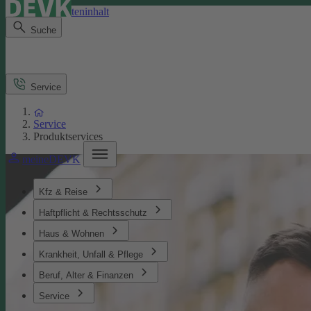
Direkt zum Seiteninhalt
Suche
Service
Service
Produktservices
meineDEVK
Kfz & Reise
Haftpflicht & Rechtsschutz
Haus & Wohnen
Krankheit, Unfall & Pflege
Beruf, Alter & Finanzen
Service