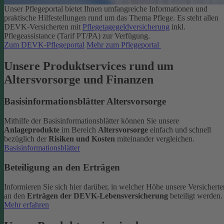
Unser Pflegeportal bietet Ihnen umfangreiche Informationen und
praktische Hilfestellungen rund um das Thema Pflege.
Es steht allen
DEVK-Versicherten mit
Pflegetagegeldversicherung
inkl.
Pflegeassistance (Tarif PT/PA) zur Verfügung.
Zum DEVK-Pflegeportal
Mehr zum Pflegeportal
Unsere Produktservices rund um
Altersvorsorge und Finanzen
Basisinformationsblätter Altersvorsorge
Mithilfe der Basisinformationsblätter können Sie unsere
Anlageprodukte
im Bereich
Altersvorsorge
einfach und schnell
bezüglich der
Risiken und Kosten
miteinander vergleichen.
Basisinformationsblätter
Beteiligung an den Erträgen
Informieren Sie sich hier darüber, in welcher Höhe unsere Versicherte
an den
Erträgen der DEVK-Lebensversicherung
beteiligt werden.
Mehr erfahren