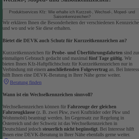
Produktservices Kfz: Wie erhalte ich Kurzzeit-, Wechsel-, Moped- und
Saisonkennzeichen?
Wir erklären Ihnen die Besonderheiten der verschiedenen Kennzeich
und wo und wie Sie diese erhalten.
Bietet die DEVK auch Schutz für Kurzzeitkennzeichen an?
Kurzzeitkennzeichen für
Probe- und Überführungsfahrten
sind z
einmaligen Gebrauch gedacht und maximal
fünf Tage gültig
. Wir
bieten Ihnen Kfz-Haftpflichtschutz für Kurzzeitkennzeichen nur in
Verbindung mit einem
anschließenden Folgevertrag
an.
Bei Interes
hilft Ihnen eine DEVK-Beratung in Ihrer Nähe gerne weiter.
Beratung finden
Wann ist ein Wechselkennzeichen sinnvoll?
Wechselkennzeichen können für
Fahrzeuge der gleichen
Fahrzeugklasse
(z. B. zwei Pkw, zwei Krafträder oder Pkw und
Wohnmobil) beantragt werden. Im Gegensatz zur Regelung in
Österreich und der Schweiz ist das Wechselkennzeichen in
Deutschland jedoch
steuerlich nicht begünstigt
.
Bei Interesse hilft
Ihnen eine DEVK-Beratung in Ihrer Nähe ebenfalls gerne weiter.