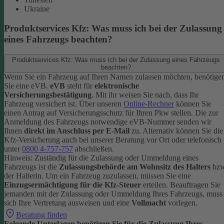
Ukraine
Produktservices Kfz: Was muss ich bei der Zulassung
eines Fahrzeugs beachten?
Produktservices Kfz: Was muss ich bei der Zulassung eines Fahrzeugs
beachten?
Wenn Sie ein Fahrzeug auf Ihren Namen zulassen möchten, benötige
Sie eine eVB.
eVB
steht für
elektronische
Versicherungsbestätigung
. Mit ihr weisen Sie nach, dass Ihr
Fahrzeug versichert ist.
Über unseren
Online-Rechner
können Sie
einen Antrag auf Versicherungsschutz für Ihren Pkw stellen. Die zur
Anmeldung des Fahrzeugs notwendige eVB-Nummer senden wir
Ihnen
direkt im Anschluss per E-Mail
zu.
Alternativ können Sie die
Kfz-Versicherung auch bei unserer Beratung vor Ort oder telefonisch
unter
0800 4-757-757
abschließen.
Hinweis: Zuständig für die Zulassung oder Ummeldung eines
Fahrzeugs ist die
Zulassungsbehörde am Wohnsitz des Halters
bzw
der Halterin.
Um ein Fahrzeug zuzulassen, müssen Sie eine
Einzugsermächtigung für die Kfz-Steuer
erteilen.
Beauftragen Sie
jemanden mit der Zulassung oder Ummeldung Ihres Fahrzeugs, muss
sich Ihre Vertretung ausweisen und eine
Vollmacht
vorlegen.
Beratung finden
Folgende Unterlagen benötigen Sie für die Zulassung Ihres