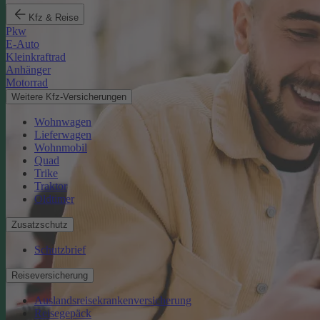
Kfz & Reise
Pkw
E-Auto
Kleinkraftrad
Anhänger
Motorrad
Weitere Kfz-Versicherungen
Wohnwagen
Lieferwagen
Wohnmobil
Quad
Trike
Traktor
Oldtimer
Zusatzschutz
Schutzbrief
Reiseversicherung
Auslandsreisekrankenversicherung
Reisegepäck