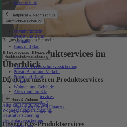
Reiserücktritt
Haftpflicht & Rechtsschutz
Haftpflichtversicherung
Privathaftpflicht
Dienst und Beruf
Bei uns bekommen Sie mehr
Tierhalter
Haus und Bau
Unsere Produktservices im
Rechtsschutzversicherung
Überblick
Alles zur Rechtsschutzversicherung
Privat, Beruf und Verkehr
Privat und Beruf
Direkt zu unseren Produktservices
Verkehr
Wohnen und Gebäude
Alles rund um Kfz
Rechtsschutz-Services
Haus & Wohnen
Pflegeversicherung
Alles zu Haus & Wohnen
Altersvorsorge und Finanzen
Wohngebäudeversicherung
Krankenversicherung
Hausratversicherung
Elementarversicherung
Unsere Kfz-Produktservices
Glasversicherung