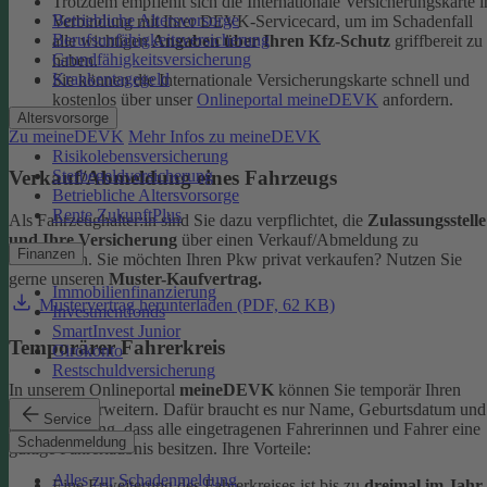
Trotzdem empfiehlt sich die Internationale Versicherungskarte i
Betriebliche Altersvorsorge
Verbindung mit Ihrer DEVK-Servicecard, um im Schadenfall
Berufsunfähigkeitsversicherung
alle wichtigen
Angaben über Ihren Kfz-Schutz
griffbereit zu
Grundfähigkeitsversicherung
haben.
Krankentagegeld
Sie können die Internationale Versicherungskarte schnell und
kostenlos über unser
Onlineportal meineDEVK
anfordern.
Altersvorsorge
Zu meineDEVK
Mehr Infos zu meineDEVK
Risikolebensversicherung
Sterbegeldversicherung
Verkauf/Abmeldung eines Fahrzeugs
Betriebliche Altersvorsorge
Rente ZukunftPlus
Als Fahrzeughalter:in sind Sie dazu verpflichtet, die
Zulassungsstelle
und Ihre Versicherung
über einen Verkauf/Abmeldung zu
Finanzen
informieren. Sie möchten Ihren Pkw privat verkaufen? Nutzen Sie
gerne unseren
Muster-Kaufvertrag.
Immobilienfinanzierung
Mustervertrag herunterladen (PDF, 62 KB)
Investmentfonds
SmartInvest Junior
Temporärer Fahrerkreis
Girokonto
Restschuldversicherung
In unserem Onlineportal
meineDEVK
können Sie temporär Ihren
Fahrerkreis erweitern. Dafür braucht es nur Name, Geburtsdatum und
Service
die Bestätigung, dass alle eingetragenen Fahrerinnen und Fahrer eine
Schadenmeldung
gültige Fahrerlaubnis besitzen.
Ihre Vorteile:
Alles zur Schadenmeldung
Eine Erweiterung des Fahrerkreises ist bis zu
dreimal im Jahr