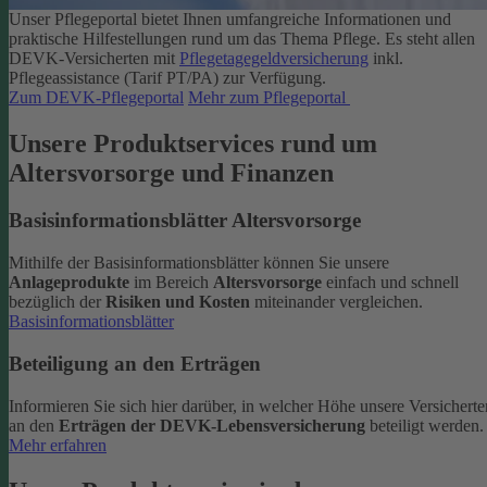
Unser Pflegeportal bietet Ihnen umfangreiche Informationen und
praktische Hilfestellungen rund um das Thema Pflege.
Es steht allen
DEVK-Versicherten mit
Pflegetagegeldversicherung
inkl.
Pflegeassistance (Tarif PT/PA) zur Verfügung.
Zum DEVK-Pflegeportal
Mehr zum Pflegeportal
Unsere Produktservices rund um
Altersvorsorge und Finanzen
Basisinformationsblätter Altersvorsorge
Mithilfe der Basisinformationsblätter können Sie unsere
Anlageprodukte
im Bereich
Altersvorsorge
einfach und schnell
bezüglich der
Risiken und Kosten
miteinander vergleichen.
Basisinformationsblätter
Beteiligung an den Erträgen
Informieren Sie sich hier darüber, in welcher Höhe unsere Versicherte
an den
Erträgen der DEVK-Lebensversicherung
beteiligt werden.
Mehr erfahren