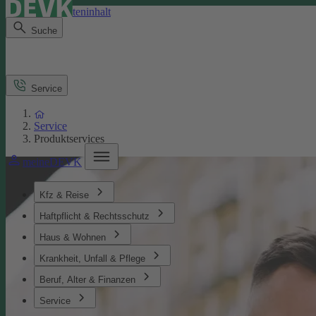
Direkt zum Seiteninhalt
Suche
Service
Service
Produktservices
meineDEVK
Kfz & Reise
Haftpflicht & Rechtsschutz
Haus & Wohnen
Krankheit, Unfall & Pflege
Beruf, Alter & Finanzen
Service