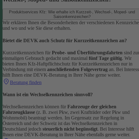
Produktservices Kfz: Wie erhalte ich Kurzzeit-, Wechsel-, Moped- und
Saisonkennzeichen?
Wir erklären Ihnen die Besonderheiten der verschiedenen Kennzeich
und wo und wie Sie diese erhalten.
Bietet die DEVK auch Schutz für Kurzzeitkennzeichen an?
Kurzzeitkennzeichen für
Probe- und Überführungsfahrten
sind z
einmaligen Gebrauch gedacht und maximal
fünf Tage gültig
. Wir
bieten Ihnen Kfz-Haftpflichtschutz für Kurzzeitkennzeichen nur in
Verbindung mit einem
anschließenden Folgevertrag
an.
Bei Interes
hilft Ihnen eine DEVK-Beratung in Ihrer Nähe gerne weiter.
Beratung finden
Wann ist ein Wechselkennzeichen sinnvoll?
Wechselkennzeichen können für
Fahrzeuge der gleichen
Fahrzeugklasse
(z. B. zwei Pkw, zwei Krafträder oder Pkw und
Wohnmobil) beantragt werden. Im Gegensatz zur Regelung in
Österreich und der Schweiz ist das Wechselkennzeichen in
Deutschland jedoch
steuerlich nicht begünstigt
.
Bei Interesse hilft
Ihnen eine DEVK-Beratung in Ihrer Nähe ebenfalls gerne weiter.