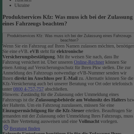
Ukraine
Produktservices Kfz: Was muss ich bei der Zulassung
eines Fahrzeugs beachten?
Produktservices Kfz: Was muss ich bei der Zulassung eines Fahrzeugs
beachten?
Wenn Sie ein Fahrzeug auf Ihren Namen zulassen möchten, benötige
Sie eine eVB.
eVB
steht für
elektronische
Versicherungsbestätigung
. Mit ihr weisen Sie nach, dass Ihr
Fahrzeug versichert ist.
Über unseren
Online-Rechner
können Sie
einen Antrag auf Versicherungsschutz für Ihren Pkw stellen. Die zur
Anmeldung des Fahrzeugs notwendige eVB-Nummer senden wir
Ihnen
direkt im Anschluss per E-Mail
zu.
Alternativ können Sie die
Kfz-Versicherung auch bei unserer Beratung vor Ort oder telefonisch
unter
0800 4-757-757
abschließen.
Hinweis: Zuständig für die Zulassung oder Ummeldung eines
Fahrzeugs ist die
Zulassungsbehörde am Wohnsitz des Halters
bzw
der Halterin.
Um ein Fahrzeug zuzulassen, müssen Sie eine
Einzugsermächtigung für die Kfz-Steuer
erteilen.
Beauftragen Sie
jemanden mit der Zulassung oder Ummeldung Ihres Fahrzeugs, muss
sich Ihre Vertretung ausweisen und eine
Vollmacht
vorlegen.
Beratung finden
Folgende Unterlagen benötigen Sie für die Zulassung Ihres