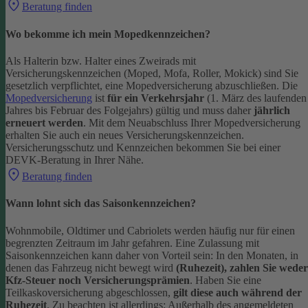
Beratung finden
Wo bekomme ich mein Mopedkennzeichen?
Als Halterin bzw. Halter eines Zweirads mit
Versicherungskennzeichen (Moped, Mofa, Roller, Mokick) sind Sie
gesetzlich verpflichtet, eine Mopedversicherung abzuschließen. Die
Mopedversicherung
ist
für ein Verkehrsjahr
(1. März des laufenden
Jahres bis Februar des Folgejahrs) gültig und muss daher
jährlich
erneuert werden
. Mit dem Neuabschluss Ihrer Mopedversicherung
erhalten Sie auch ein neues Versicherungskennzeichen.
Versicherungsschutz und Kennzeichen bekommen Sie bei einer
DEVK-Beratung in Ihrer Nähe.
Beratung finden
Wann lohnt sich das Saisonkennzeichen?
Wohnmobile, Oldtimer und Cabriolets werden häufig nur für einen
begrenzten Zeitraum im Jahr gefahren. Eine Zulassung mit
Saisonkennzeichen kann daher von Vorteil sein: In den Monaten, in
denen das Fahrzeug nicht bewegt wird
(Ruhezeit), zahlen Sie weder
Kfz-Steuer noch Versicherungsprämien
.
Haben Sie eine
Teilkaskoversicherung abgeschlossen,
gilt diese auch während der
Ruhezeit
. Zu beachten ist allerdings: Außerhalb des angemeldeten