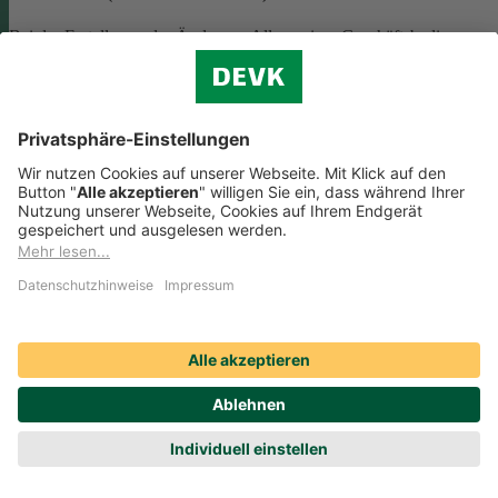
Bei der Erstellung oder Änderung Allgemeiner Geschäftsbedingunge
(AGB) ist eine Vielzahl rechtlicher Vorschriften zu beachten. Wir
helfen Ihnen dabei und vermitteln Ihnen versierte selbstständige
Rechtsbeistände, die Ihre
AGB nach deutschem Recht auf Herz u
Nieren prüfen
.
Die genannten Services werden Ihnen über das
Online-Portal der DAHAG Rechtsservices AG angeboten.
Zum Gewerbeservice
Beratungs-Rechtsschutz bei Unternehmensnachfolge
Wenn Sie Ihre Firma an eine Nachfolgerin oder einen Nachfolger
übergeben, sind viele rechtliche Fragen zu klären. Wir vermitteln Ihn
kompetente, selbstständige Rechtsanwältinnen und Rechtsanwälte, di
Sie beraten und Ihre Fragen zur
Unternehmensnachfolge
beantworten.
Rufen Sie einfach unsere telefonische Schadenhilfe
Rechtsschutz an:
0221 757-1996
.
Produktservices Krankenversicherung: Welche
Vorteile bietet mir die Krankenversicherungs-App der
DEVK?
Produktservices Krankenversicherung: Welche Vorteile bietet mir die