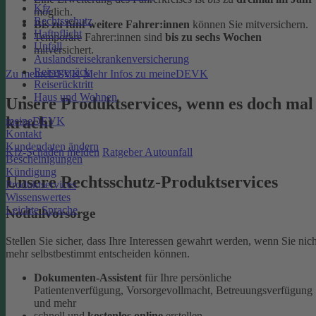
Kfz
möglich.
Rechtsschutz
Bis zu fünf weitere Fahrer:innen
können Sie mitversichern.
Haftpflicht
Temporäre Fahrer:innen sind
bis zu sechs Wochen
Unfall
mitversichert.
Auslandsreisekrankenversicherung
Reisegepäck
Zu meineDEVK
Mehr Infos zu meineDEVK
Reiserücktritt
Haus und Wohnen
Unsere Produktservices, wenn es doch mal
kracht
meineDEVK
Kontakt
Kundendaten ändern
Kfz-Schaden melden
Ratgeber Autounfall
Bescheinigungen
Kündigung
Unsere Rechtsschutz-Produktservices
Produktservices
Wissenswertes
Leichte Sprache
Notfallvorsorge
Stellen Sie sicher, dass Ihre Interessen gewahrt werden, wenn Sie nich
mehr selbstbestimmt entscheiden können.
Dokumenten-Assistent
für Ihre persönliche
Patientenverfügung, Vorsorgevollmacht, Betreuungsverfügung
und mehr
schnell und
kostenlos online
erstellen