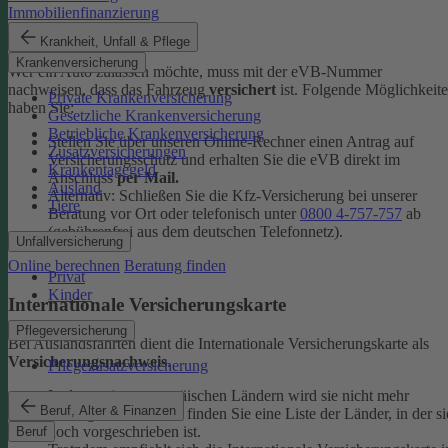
Immobilienfinanzierung
eVB-Nummer
Krankheit, Unfall & Pflege
Krankenversicherung
Wer ein Auto zulassen möchte, muss mit der eVB-Nummer
nachweisen, dass das Fahrzeug
versichert
ist. Folgende Möglichkeit
Private Krankenversicherung
haben Sie:
Gesetzliche Krankenversicherung
Betriebliche Krankenversicherung
Stellen Sie über unseren Online-Rechner einen Antrag auf
Zusatzversicherungen
Versicherungsschutz und erhalten Sie die eVB direkt im
Krankentagegeld
Anschluss
per Mail.
Ausland
Alternativ: Schließen Sie die Kfz-​Versicherung bei unserer
Tiere
Beratung vor Ort oder telefonisch unter
0800 4-​757-757
ab
(gebührenfrei aus dem deutschen Telefonnetz).
Unfallversicherung
Online berechnen
Beratung finden
Privat
Kinder
Internationale Versicherungskarte
Pflegeversicherung
Bei Auslandsfahrten dient die Internationale Versicherungskarte als
Versicherungsnachweis
.
Pflegezusatzversicherung
In den meisten europäischen Ländern wird sie nicht mehr
Beruf, Alter & Finanzen
verlangt. In den
FAQ
finden Sie eine Liste der Länder, in der si
noch vorgeschrieben ist.
Beruf