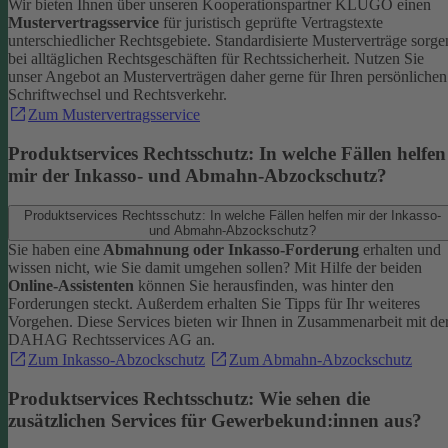
Wir bieten Ihnen über unseren Kooperationspartner KLUGO einen
Mustervertragsservice
für juristisch geprüfte Vertragstexte
unterschiedlicher Rechtsgebiete.
Standardisierte Musterverträge sorge
bei alltäglichen Rechtsgeschäften für Rechtssicherheit. Nutzen Sie
unser Angebot an Musterverträgen daher gerne für Ihren persönlichen
Schriftwechsel und Rechtsverkehr.
Zum Mustervertragsservice
Produktservices Rechtsschutz: In welche Fällen helfen
mir der Inkasso- und Abmahn-Abzockschutz?
Produktservices Rechtsschutz: In welche Fällen helfen mir der Inkasso-
und Abmahn-Abzockschutz?
Sie haben eine
Abmahnung oder Inkasso-Forderung
erhalten und
wissen nicht, wie Sie damit umgehen sollen? Mit Hilfe der beiden
Online-Assistenten
können Sie herausfinden, was hinter den
Forderungen steckt.
Außerdem erhalten Sie Tipps für Ihr weiteres
Vorgehen. Diese Services bieten wir Ihnen in Zusammenarbeit mit de
DAHAG Rechtsservices AG an.
Zum Inkasso-Abzockschutz
Zum Abmahn-Abzockschutz
Produktservices Rechtsschutz: Wie sehen die
zusätzlichen Services für Gewerbekund:innen aus?