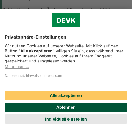
Bei der Erstellung oder Änderung Allgemeiner Geschäftsbedingunge
(AGB) ist eine Vielzahl rechtlicher Vorschriften zu beachten. Wir
helfen Ihnen dabei und vermitteln Ihnen versierte selbstständige
Rechtsbeistände, die Ihre
AGB nach deutschem Recht auf Herz u
Nieren prüfen
.
Die genannten Services werden Ihnen über das
Online-Portal der DAHAG Rechtsservices AG angeboten.
Zum Gewerbeservice
Beratungs-Rechtsschutz bei Unternehmensnachfolge
Wenn Sie Ihre Firma an eine Nachfolgerin oder einen Nachfolger
übergeben, sind viele rechtliche Fragen zu klären. Wir vermitteln Ihn
kompetente, selbstständige Rechtsanwältinnen und Rechtsanwälte, di
Sie beraten und Ihre Fragen zur
Unternehmensnachfolge
beantworten.
Rufen Sie einfach unsere telefonische Schadenhilfe
Rechtsschutz an:
0221 757-1996
.
Produktservices Krankenversicherung: Welche
Vorteile bietet mir die Krankenversicherungs-App der
DEVK?
Produktservices Krankenversicherung: Welche Vorteile bietet mir die