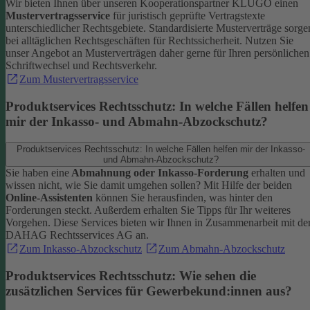
Wir bieten Ihnen über unseren Kooperationspartner KLUGO einen
Mustervertragsservice
für juristisch geprüfte Vertragstexte
unterschiedlicher Rechtsgebiete.
Standardisierte Musterverträge sorge
bei alltäglichen Rechtsgeschäften für Rechtssicherheit. Nutzen Sie
unser Angebot an Musterverträgen daher gerne für Ihren persönlichen
Schriftwechsel und Rechtsverkehr.
Zum Mustervertragsservice
Produktservices Rechtsschutz: In welche Fällen helfen
mir der Inkasso- und Abmahn-Abzockschutz?
Produktservices Rechtsschutz: In welche Fällen helfen mir der Inkasso-
und Abmahn-Abzockschutz?
Sie haben eine
Abmahnung oder Inkasso-Forderung
erhalten und
wissen nicht, wie Sie damit umgehen sollen? Mit Hilfe der beiden
Online-Assistenten
können Sie herausfinden, was hinter den
Forderungen steckt.
Außerdem erhalten Sie Tipps für Ihr weiteres
Vorgehen. Diese Services bieten wir Ihnen in Zusammenarbeit mit de
DAHAG Rechtsservices AG an.
Zum Inkasso-Abzockschutz
Zum Abmahn-Abzockschutz
Produktservices Rechtsschutz: Wie sehen die
zusätzlichen Services für Gewerbekund:innen aus?