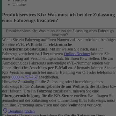
Ukraine
Produktservices Kfz: Was muss ich bei der Zulassung
eines Fahrzeugs beachten?
Produktservices Kfz: Was muss ich bei der Zulassung eines Fahrzeugs
beachten?
Wenn Sie ein Fahrzeug auf Ihren Namen zulassen möchten, benötige
Sie eine eVB.
eVB
steht für
elektronische
Versicherungsbestätigung
. Mit ihr weisen Sie nach, dass Ihr
Fahrzeug versichert ist.
Über unseren
Online-Rechner
können Sie
einen Antrag auf Versicherungsschutz für Ihren Pkw stellen. Die zur
Anmeldung des Fahrzeugs notwendige eVB-Nummer senden wir
Ihnen
direkt im Anschluss per E-Mail
zu.
Alternativ können Sie die
Kfz-Versicherung auch bei unserer Beratung vor Ort oder telefonisch
unter
0800 4-757-757
abschließen.
Hinweis: Zuständig für die Zulassung oder Ummeldung eines
Fahrzeugs ist die
Zulassungsbehörde am Wohnsitz des Halters
bzw
der Halterin.
Um ein Fahrzeug zuzulassen, müssen Sie eine
Einzugsermächtigung für die Kfz-Steuer
erteilen.
Beauftragen Sie
jemanden mit der Zulassung oder Ummeldung Ihres Fahrzeugs, muss
sich Ihre Vertretung ausweisen und eine
Vollmacht
vorlegen.
Beratung finden
Folgende Unterlagen benötigen Sie für die Zulassung Ihres