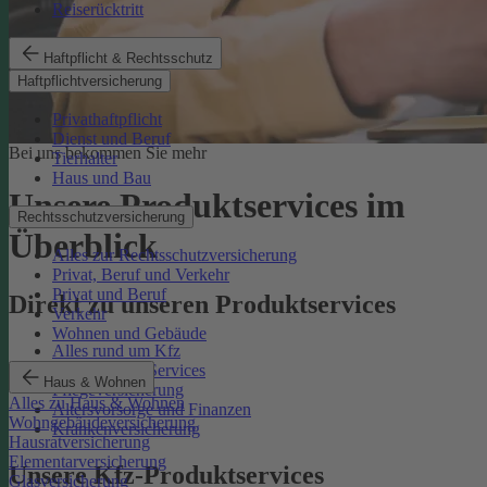
Reiserücktritt
Haftpflicht & Rechtsschutz
Haftpflichtversicherung
Privathaftpflicht
Dienst und Beruf
Bei uns bekommen Sie mehr
Tierhalter
Haus und Bau
Unsere Produktservices im
Rechtsschutzversicherung
Überblick
Alles zur Rechtsschutzversicherung
Privat, Beruf und Verkehr
Privat und Beruf
Direkt zu unseren Produktservices
Verkehr
Wohnen und Gebäude
Alles rund um Kfz
Rechtsschutz-Services
Haus & Wohnen
Pflegeversicherung
Alles zu Haus & Wohnen
Altersvorsorge und Finanzen
Wohngebäudeversicherung
Krankenversicherung
Hausratversicherung
Elementarversicherung
Unsere Kfz-Produktservices
Glasversicherung