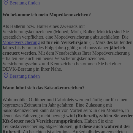
Beratung finden
Wo bekomme ich mein Mopedkennzeichen?
Als Halterin bzw. Halter eines Zweirads mit
Versicherungskennzeichen (Moped, Mofa, Roller, Mokick) sind Sie
gesetzlich verpflichtet, eine Mopedversicherung abzuschließen. Die
Mopedversicherung
ist
für ein Verkehrsjahr
(1. März des laufenden
Jahres bis Februar des Folgejahrs) gültig und muss daher
jährlich
erneuert werden
. Mit dem Neuabschluss Ihrer Mopedversicherung
erhalten Sie auch ein neues Versicherungskennzeichen.
Versicherungsschutz und Kennzeichen bekommen Sie bei einer
DEVK-Beratung in Ihrer Nähe.
Beratung finden
Wann lohnt sich das Saisonkennzeichen?
Wohnmobile, Oldtimer und Cabriolets werden häufig nur für einen
begrenzten Zeitraum im Jahr gefahren. Eine Zulassung mit
Saisonkennzeichen kann daher von Vorteil sein: In den Monaten, in
denen das Fahrzeug nicht bewegt wird
(Ruhezeit), zahlen Sie weder
Kfz-Steuer noch Versicherungsprämien
.
Haben Sie eine
Teilkaskoversicherung abgeschlossen,
gilt diese auch während der
Ruhezeit
. Zu beachten ist allerdings: Außerhalb des angemeldeten