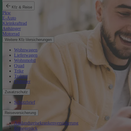
Kfz & Reise
Pkw
E-Auto
Kleinkraftrad
Anhänger
Motorrad
Weitere Kfz-Versicherungen
Wohnwagen
Lieferwagen
Wohnmobil
Quad
Trike
Traktor
Oldtimer
Zusatzschutz
Schutzbrief
Reiseversicherung
Auslandsreisekrankenversicherung
Reisegepäck