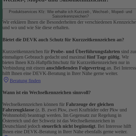
Produktservices Kfz: Wie erhalte ich Kurzzeit-, Wechsel-, Moped- und
Saisonkennzeichen?
Wir erklären Ihnen die Besonderheiten der verschiedenen Kennzeich
und wo und wie Sie diese erhalten.
Bietet die DEVK auch Schutz für Kurzzeitkennzeichen an?
Kurzzeitkennzeichen für
Probe- und Überführungsfahrten
sind z
einmaligen Gebrauch gedacht und maximal
fünf Tage gültig
. Wir
bieten Ihnen Kfz-Haftpflichtschutz für Kurzzeitkennzeichen nur in
Verbindung mit einem
anschließenden Folgevertrag
an.
Bei Interes
hilft Ihnen eine DEVK-Beratung in Ihrer Nähe gerne weiter.
Beratung finden
Wann ist ein Wechselkennzeichen sinnvoll?
Wechselkennzeichen können für
Fahrzeuge der gleichen
Fahrzeugklasse
(z. B. zwei Pkw, zwei Krafträder oder Pkw und
Wohnmobil) beantragt werden. Im Gegensatz zur Regelung in
Österreich und der Schweiz ist das Wechselkennzeichen in
Deutschland jedoch
steuerlich nicht begünstigt
.
Bei Interesse hilft
Ihnen eine DEVK-Beratung in Ihrer Nähe ebenfalls gerne weiter.