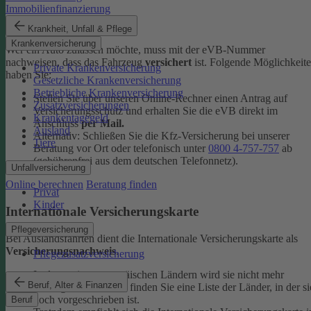
Immobilienfinanzierung
eVB-Nummer
Krankheit, Unfall & Pflege
Krankenversicherung
Wer ein Auto zulassen möchte, muss mit der eVB-Nummer
nachweisen, dass das Fahrzeug
versichert
ist. Folgende Möglichkeit
Private Krankenversicherung
haben Sie:
Gesetzliche Krankenversicherung
Betriebliche Krankenversicherung
Stellen Sie über unseren Online-Rechner einen Antrag auf
Zusatzversicherungen
Versicherungsschutz und erhalten Sie die eVB direkt im
Krankentagegeld
Anschluss
per Mail.
Ausland
Alternativ: Schließen Sie die Kfz-​Versicherung bei unserer
Tiere
Beratung vor Ort oder telefonisch unter
0800 4-​757-757
ab
(gebührenfrei aus dem deutschen Telefonnetz).
Unfallversicherung
Online berechnen
Beratung finden
Privat
Kinder
Internationale Versicherungskarte
Pflegeversicherung
Bei Auslandsfahrten dient die Internationale Versicherungskarte als
Versicherungsnachweis
.
Pflegezusatzversicherung
In den meisten europäischen Ländern wird sie nicht mehr
Beruf, Alter & Finanzen
verlangt. In den
FAQ
finden Sie eine Liste der Länder, in der si
noch vorgeschrieben ist.
Beruf