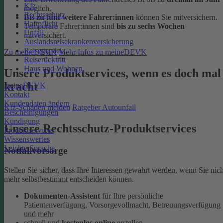
Kfz
möglich.
Rechtsschutz
Bis zu fünf weitere Fahrer:innen
können Sie mitversichern.
Haftpflicht
Temporäre Fahrer:innen sind
bis zu sechs Wochen
Unfall
mitversichert.
Auslandsreisekrankenversicherung
Reisegepäck
Zu meineDEVK
Mehr Infos zu meineDEVK
Reiserücktritt
Haus und Wohnen
Unsere Produktservices, wenn es doch mal
kracht
meineDEVK
Kontakt
Kundendaten ändern
Kfz-Schaden melden
Ratgeber Autounfall
Bescheinigungen
Kündigung
Unsere Rechtsschutz-Produktservices
Produktservices
Wissenswertes
Leichte Sprache
Notfallvorsorge
Stellen Sie sicher, dass Ihre Interessen gewahrt werden, wenn Sie nich
mehr selbstbestimmt entscheiden können.
Dokumenten-Assistent
für Ihre persönliche
Patientenverfügung, Vorsorgevollmacht, Betreuungsverfügung
und mehr
schnell und
kostenlos online
erstellen