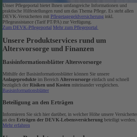
Unser Pflegeportal bietet Ihnen umfangreiche Informationen und
praktische Hilfestellungen rund um das Thema Pflege.
Es steht allen
DEVK-Versicherten mit
Pflegetagegeldversicherung
inkl.
Pflegeassistance (Tarif PT/PA) zur Verfügung.
Zum DEVK-Pflegeportal
Mehr zum Pflegeportal
Unsere Produktservices rund um
Altersvorsorge und Finanzen
Basisinformationsblätter Altersvorsorge
Mithilfe der Basisinformationsblätter können Sie unsere
Anlageprodukte
im Bereich
Altersvorsorge
einfach und schnell
bezüglich der
Risiken und Kosten
miteinander vergleichen.
Basisinformationsblätter
Beteiligung an den Erträgen
Informieren Sie sich hier darüber, in welcher Höhe unsere Versicherte
an den
Erträgen der DEVK-Lebensversicherung
beteiligt werden.
Mehr erfahren