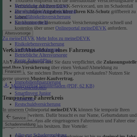
Trotzdem empfiehlt sich die Internationale Versicherungskarte i
Betriebliche Altersvorsorge
Verbindung mit Ihrer DEVK-Servicecard, um im Schadenfall
Berufsunfähigkeitsversicherung
alle wichtigen
Angaben über Ihren Kfz-Schutz
griffbereit zu
Grundfähigkeitsversicherung
haben.
Krankentagegeld
Sie können die Internationale Versicherungskarte schnell und
kostenlos über unser
Onlineportal meineDEVK
anfordern.
Altersvorsorge
Zu meineDEVK
Mehr Infos zu meineDEVK
Risikolebensversicherung
Sterbegeldversicherung
Verkauf/Abmeldung eines Fahrzeugs
Betriebliche Altersvorsorge
Rente ZukunftPlus
Als Fahrzeughalter:in sind Sie dazu verpflichtet, die
Zulassungsstelle
und Ihre Versicherung
über einen Verkauf/Abmeldung zu
Finanzen
informieren. Sie möchten Ihren Pkw privat verkaufen? Nutzen Sie
gerne unseren
Muster-Kaufvertrag.
Immobilienfinanzierung
Mustervertrag herunterladen (PDF, 62 KB)
Investmentfonds
SmartInvest Junior
Temporärer Fahrerkreis
Girokonto
Restschuldversicherung
In unserem Onlineportal
meineDEVK
können Sie temporär Ihren
Fahrerkreis erweitern. Dafür braucht es nur Name, Geburtsdatum und
Service
die Bestätigung, dass alle eingetragenen Fahrerinnen und Fahrer eine
Schadenmeldung
gültige Fahrerlaubnis besitzen.
Ihre Vorteile:
Alles zur Schadenmeldung
Eine Erweiterung des Fahrerkreises ist bis zu
dreimal im Jahr