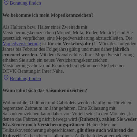
Beratung finden
Wo bekomme ich mein Mopedkennzeichen?
Als Halterin bzw. Halter eines Zweirads mit
Versicherungskennzeichen (Moped, Mofa, Roller, Mokick) sind Sie
gesetzlich verpflichtet, eine Mopedversicherung abzuschließen. Die
Mopedversicherung
ist
für ein Verkehrsjahr
(1. März des laufenden
Jahres bis Februar des Folgejahrs) gültig und muss daher
jährlich
erneuert werden
. Mit dem Neuabschluss Ihrer Mopedversicherung
erhalten Sie auch ein neues Versicherungskennzeichen.
Versicherungsschutz und Kennzeichen bekommen Sie bei einer
DEVK-Beratung in Ihrer Nähe.
Beratung finden
Wann lohnt sich das Saisonkennzeichen?
Wohnmobile, Oldtimer und Cabriolets werden häufig nur für einen
begrenzten Zeitraum im Jahr gefahren. Eine Zulassung mit
Saisonkennzeichen kann daher von Vorteil sein: In den Monaten, in
denen das Fahrzeug nicht bewegt wird
(Ruhezeit), zahlen Sie weder
Kfz-Steuer noch Versicherungsprämien
.
Haben Sie eine
Teilkaskoversicherung abgeschlossen,
gilt diese auch während der
Ruhezeit
. Zu beachten ist allerdings: Außerhalb des angemeldeten