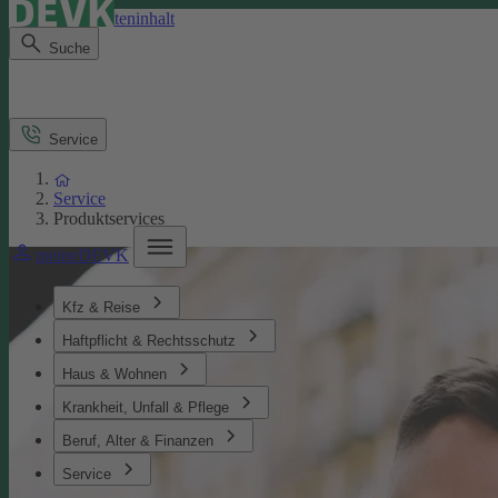
Direkt zum Seiteninhalt
Suche
Service
Service
Produktservices
meineDEVK
Kfz & Reise
Haftpflicht & Rechtsschutz
Haus & Wohnen
Krankheit, Unfall & Pflege
Beruf, Alter & Finanzen
Service