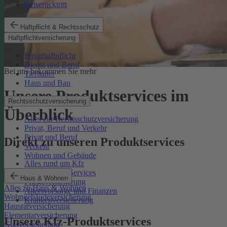
Reiserücktritt
Haftpflicht & Rechtsschutz
Haftpflichtversicherung
Privathaftpflicht
Dienst und Beruf
Bei uns bekommen Sie mehr
Tierhalter
Haus und Bau
Unsere Produktservices im
Rechtsschutzversicherung
Überblick
Alles zur Rechtsschutzversicherung
Privat, Beruf und Verkehr
Privat und Beruf
Direkt zu unseren Produktservices
Verkehr
Wohnen und Gebäude
Alles rund um Kfz
Rechtsschutz-Services
Haus & Wohnen
Pflegeversicherung
Alles zu Haus & Wohnen
Altersvorsorge und Finanzen
Wohngebäudeversicherung
Krankenversicherung
Hausratversicherung
Elementarversicherung
Unsere Kfz-Produktservices
Glasversicherung