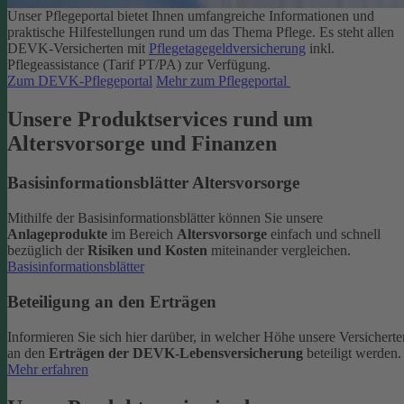
Unser Pflegeportal bietet Ihnen umfangreiche Informationen und
praktische Hilfestellungen rund um das Thema Pflege.
Es steht allen
DEVK-Versicherten mit
Pflegetagegeldversicherung
inkl.
Pflegeassistance (Tarif PT/PA) zur Verfügung.
Zum DEVK-Pflegeportal
Mehr zum Pflegeportal
Unsere Produktservices rund um
Altersvorsorge und Finanzen
Basisinformationsblätter Altersvorsorge
Mithilfe der Basisinformationsblätter können Sie unsere
Anlageprodukte
im Bereich
Altersvorsorge
einfach und schnell
bezüglich der
Risiken und Kosten
miteinander vergleichen.
Basisinformationsblätter
Beteiligung an den Erträgen
Informieren Sie sich hier darüber, in welcher Höhe unsere Versicherte
an den
Erträgen der DEVK-Lebensversicherung
beteiligt werden.
Mehr erfahren