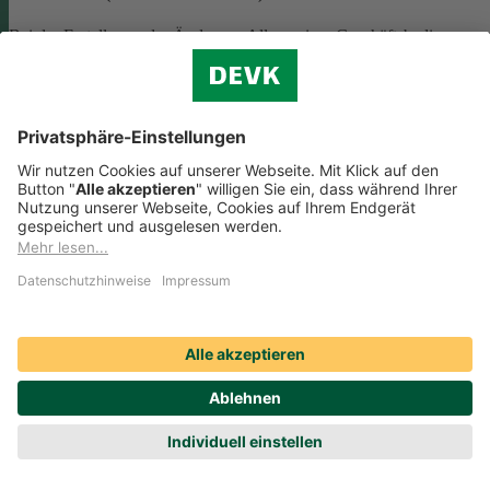
Bei der Erstellung oder Änderung Allgemeiner Geschäftsbedingunge
(AGB) ist eine Vielzahl rechtlicher Vorschriften zu beachten. Wir
helfen Ihnen dabei und vermitteln Ihnen versierte selbstständige
Rechtsbeistände, die Ihre
AGB nach deutschem Recht auf Herz u
Nieren prüfen
.
Die genannten Services werden Ihnen über das
Online-Portal der DAHAG Rechtsservices AG angeboten.
Zum Gewerbeservice
Beratungs-Rechtsschutz bei Unternehmensnachfolge
Wenn Sie Ihre Firma an eine Nachfolgerin oder einen Nachfolger
übergeben, sind viele rechtliche Fragen zu klären. Wir vermitteln Ihn
kompetente, selbstständige Rechtsanwältinnen und Rechtsanwälte, di
Sie beraten und Ihre Fragen zur
Unternehmensnachfolge
beantworten.
Rufen Sie einfach unsere telefonische Schadenhilfe
Rechtsschutz an:
0221 757-1996
.
Produktservices Krankenversicherung: Welche
Vorteile bietet mir die Krankenversicherungs-App der
DEVK?
Produktservices Krankenversicherung: Welche Vorteile bietet mir die