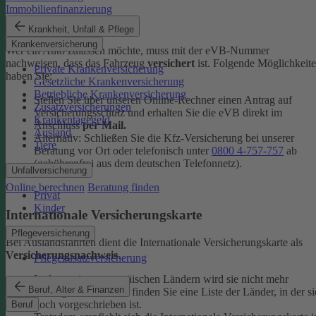
Immobilienfinanzierung
eVB-Nummer
Krankheit, Unfall & Pflege
Krankenversicherung
Wer ein Auto zulassen möchte, muss mit der eVB-Nummer
nachweisen, dass das Fahrzeug
versichert
ist. Folgende Möglichkeit
Private Krankenversicherung
haben Sie:
Gesetzliche Krankenversicherung
Betriebliche Krankenversicherung
Stellen Sie über unseren Online-Rechner einen Antrag auf
Zusatzversicherungen
Versicherungsschutz und erhalten Sie die eVB direkt im
Krankentagegeld
Anschluss
per Mail.
Ausland
Alternativ: Schließen Sie die Kfz-​Versicherung bei unserer
Tiere
Beratung vor Ort oder telefonisch unter
0800 4-​757-757
ab
(gebührenfrei aus dem deutschen Telefonnetz).
Unfallversicherung
Online berechnen
Beratung finden
Privat
Kinder
Internationale Versicherungskarte
Pflegeversicherung
Bei Auslandsfahrten dient die Internationale Versicherungskarte als
Versicherungsnachweis
.
Pflegezusatzversicherung
In den meisten europäischen Ländern wird sie nicht mehr
Beruf, Alter & Finanzen
verlangt. In den
FAQ
finden Sie eine Liste der Länder, in der si
noch vorgeschrieben ist.
Beruf