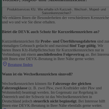
Produktservices Kfz: Wie erhalte ich Kurzzeit-, Wechsel-, Moped- und
Saisonkennzeichen?
Wir erklären Ihnen die Besonderheiten der verschiedenen Kennzeich
und wo und wie Sie diese erhalten.
Bietet die DEVK auch Schutz für Kurzzeitkennzeichen an?
Kurzzeitkennzeichen für
Probe- und Überführungsfahrten
sind z
einmaligen Gebrauch gedacht und maximal
fünf Tage gültig
. Wir
bieten Ihnen Kfz-Haftpflichtschutz für Kurzzeitkennzeichen nur in
Verbindung mit einem
anschließenden Folgevertrag
an.
Bei Interes
hilft Ihnen eine DEVK-Beratung in Ihrer Nähe gerne weiter.
Beratung finden
Wann ist ein Wechselkennzeichen sinnvoll?
Wechselkennzeichen können für
Fahrzeuge der gleichen
Fahrzeugklasse
(z. B. zwei Pkw, zwei Krafträder oder Pkw und
Wohnmobil) beantragt werden. Im Gegensatz zur Regelung in
Österreich und der Schweiz ist das Wechselkennzeichen in
Deutschland jedoch
steuerlich nicht begünstigt
.
Bei Interesse hilft
Ihnen eine DEVK-Beratung in Ihrer Nähe ebenfalls gerne weiter.