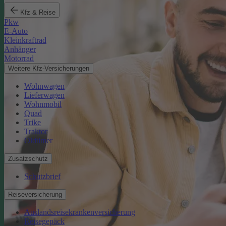
Kfz & Reise
Pkw
E-Auto
Kleinkraftrad
Anhänger
Motorrad
Weitere Kfz-Versicherungen
Wohnwagen
Lieferwagen
Wohnmobil
Quad
Trike
Traktor
Oldtimer
Zusatzschutz
Schutzbrief
Reiseversicherung
Auslandsreisekrankenversicherung
Reisegepäck