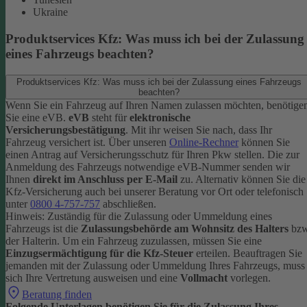
Ukraine
Produktservices Kfz: Was muss ich bei der Zulassung
eines Fahrzeugs beachten?
Produktservices Kfz: Was muss ich bei der Zulassung eines Fahrzeugs
beachten?
Wenn Sie ein Fahrzeug auf Ihren Namen zulassen möchten, benötige
Sie eine eVB.
eVB
steht für
elektronische
Versicherungsbestätigung
. Mit ihr weisen Sie nach, dass Ihr
Fahrzeug versichert ist.
Über unseren
Online-Rechner
können Sie
einen Antrag auf Versicherungsschutz für Ihren Pkw stellen. Die zur
Anmeldung des Fahrzeugs notwendige eVB-Nummer senden wir
Ihnen
direkt im Anschluss per E-Mail
zu.
Alternativ können Sie die
Kfz-Versicherung auch bei unserer Beratung vor Ort oder telefonisch
unter
0800 4-757-757
abschließen.
Hinweis: Zuständig für die Zulassung oder Ummeldung eines
Fahrzeugs ist die
Zulassungsbehörde am Wohnsitz des Halters
bzw
der Halterin.
Um ein Fahrzeug zuzulassen, müssen Sie eine
Einzugsermächtigung für die Kfz-Steuer
erteilen.
Beauftragen Sie
jemanden mit der Zulassung oder Ummeldung Ihres Fahrzeugs, muss
sich Ihre Vertretung ausweisen und eine
Vollmacht
vorlegen.
Beratung finden
Folgende Unterlagen benötigen Sie für die Zulassung Ihres