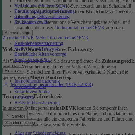
Trotzdem empfiehlt sich die Internationale Versicherungskarte i
Betriebliche Altersvorsorge
Verbindung mit Ihrer DEVK-Servicecard, um im Schadenfall
Berufsunfähigkeitsversicherung
alle wichtigen
Angaben über Ihren Kfz-Schutz
griffbereit zu
Grundfähigkeitsversicherung
haben.
Krankentagegeld
Sie können die Internationale Versicherungskarte schnell und
kostenlos über unser
Onlineportal meineDEVK
anfordern.
Altersvorsorge
Zu meineDEVK
Mehr Infos zu meineDEVK
Risikolebensversicherung
Sterbegeldversicherung
Verkauf/Abmeldung eines Fahrzeugs
Betriebliche Altersvorsorge
Rente ZukunftPlus
Als Fahrzeughalter:in sind Sie dazu verpflichtet, die
Zulassungsstelle
und Ihre Versicherung
über einen Verkauf/Abmeldung zu
Finanzen
informieren. Sie möchten Ihren Pkw privat verkaufen? Nutzen Sie
gerne unseren
Muster-Kaufvertrag.
Immobilienfinanzierung
Mustervertrag herunterladen (PDF, 62 KB)
Investmentfonds
SmartInvest Junior
Temporärer Fahrerkreis
Girokonto
Restschuldversicherung
In unserem Onlineportal
meineDEVK
können Sie temporär Ihren
Fahrerkreis erweitern. Dafür braucht es nur Name, Geburtsdatum und
Service
die Bestätigung, dass alle eingetragenen Fahrerinnen und Fahrer eine
Schadenmeldung
gültige Fahrerlaubnis besitzen.
Ihre Vorteile:
Alles zur Schadenmeldung
Eine Erweiterung des Fahrerkreises ist bis zu
dreimal im Jahr