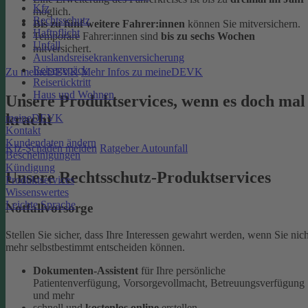
Kfz
möglich.
Rechtsschutz
Bis zu fünf weitere Fahrer:innen
können Sie mitversichern.
Haftpflicht
Temporäre Fahrer:innen sind
bis zu sechs Wochen
Unfall
mitversichert.
Auslandsreisekrankenversicherung
Reisegepäck
Zu meineDEVK
Mehr Infos zu meineDEVK
Reiserücktritt
Haus und Wohnen
Unsere Produktservices, wenn es doch mal
kracht
meineDEVK
Kontakt
Kundendaten ändern
Kfz-Schaden melden
Ratgeber Autounfall
Bescheinigungen
Kündigung
Unsere Rechtsschutz-Produktservices
Produktservices
Wissenswertes
Leichte Sprache
Notfallvorsorge
Stellen Sie sicher, dass Ihre Interessen gewahrt werden, wenn Sie nich
mehr selbstbestimmt entscheiden können.
Dokumenten-Assistent
für Ihre persönliche
Patientenverfügung, Vorsorgevollmacht, Betreuungsverfügung
und mehr
schnell und
kostenlos online
erstellen