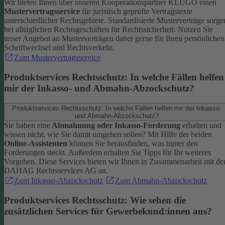
Wir bieten Ihnen über unseren Kooperationspartner KLUGO einen
Mustervertragsservice
für juristisch geprüfte Vertragstexte
unterschiedlicher Rechtsgebiete.
Standardisierte Musterverträge sorge
bei alltäglichen Rechtsgeschäften für Rechtssicherheit. Nutzen Sie
unser Angebot an Musterverträgen daher gerne für Ihren persönlichen
Schriftwechsel und Rechtsverkehr.
Zum Mustervertragsservice
Produktservices Rechtsschutz: In welche Fällen helfen
mir der Inkasso- und Abmahn-Abzockschutz?
Produktservices Rechtsschutz: In welche Fällen helfen mir der Inkasso-
und Abmahn-Abzockschutz?
Sie haben eine
Abmahnung oder Inkasso-Forderung
erhalten und
wissen nicht, wie Sie damit umgehen sollen? Mit Hilfe der beiden
Online-Assistenten
können Sie herausfinden, was hinter den
Forderungen steckt.
Außerdem erhalten Sie Tipps für Ihr weiteres
Vorgehen. Diese Services bieten wir Ihnen in Zusammenarbeit mit de
DAHAG Rechtsservices AG an.
Zum Inkasso-Abzockschutz
Zum Abmahn-Abzockschutz
Produktservices Rechtsschutz: Wie sehen die
zusätzlichen Services für Gewerbekund:innen aus?