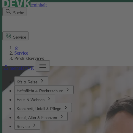
Direkt zum Seiteninhalt
Suche
Service
Service
Produktservices
meineDEVK
Kfz & Reise
Haftpflicht & Rechtsschutz
Haus & Wohnen
Krankheit, Unfall & Pflege
Beruf, Alter & Finanzen
Service