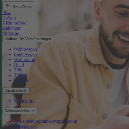
Kfz & Reise
Pkw
E-Auto
Kleinkraftrad
Anhänger
Motorrad
Weitere Kfz-Versicherungen
Wohnwagen
Lieferwagen
Wohnmobil
Quad
Trike
Traktor
Oldtimer
Zusatzschutz
Schutzbrief
Reiseversicherung
Auslandsreisekrankenversicherung
Reisegepäck