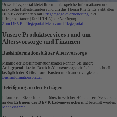
Unser Pflegeportal bietet Ihnen umfangreiche Informationen und
praktische Hilfestellungen rund um das Thema Pflege.
Es steht allen
DEVK-Versicherten mit
Pflegetagegeldversicherung
inkl.
Pflegeassistance (Tarif PT/PA) zur Verfügung.
Zum DEVK-Pflegeportal
Mehr zum Pflegeportal
Unsere Produktservices rund um
Altersvorsorge und Finanzen
Basisinformationsblätter Altersvorsorge
Mithilfe der Basisinformationsblätter können Sie unsere
Anlageprodukte
im Bereich
Altersvorsorge
einfach und schnell
bezüglich der
Risiken und Kosten
miteinander vergleichen.
Basisinformationsblätter
Beteiligung an den Erträgen
Informieren Sie sich hier darüber, in welcher Höhe unsere Versicherte
an den
Erträgen der DEVK-Lebensversicherung
beteiligt werden.
Mehr erfahren