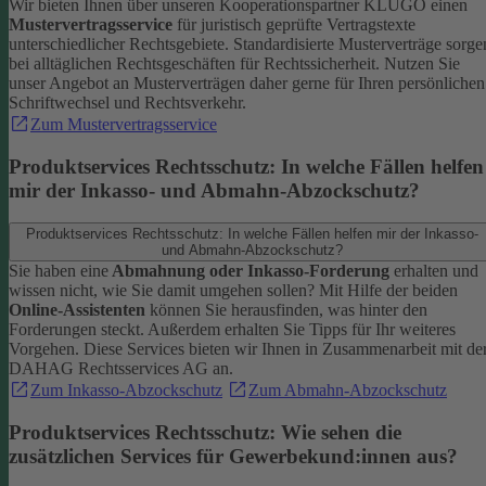
Wir bieten Ihnen über unseren Kooperationspartner KLUGO einen
Mustervertragsservice
für juristisch geprüfte Vertragstexte
unterschiedlicher Rechtsgebiete.
Standardisierte Musterverträge sorge
bei alltäglichen Rechtsgeschäften für Rechtssicherheit. Nutzen Sie
unser Angebot an Musterverträgen daher gerne für Ihren persönlichen
Schriftwechsel und Rechtsverkehr.
Zum Mustervertragsservice
Produktservices Rechtsschutz: In welche Fällen helfen
mir der Inkasso- und Abmahn-Abzockschutz?
Produktservices Rechtsschutz: In welche Fällen helfen mir der Inkasso-
und Abmahn-Abzockschutz?
Sie haben eine
Abmahnung oder Inkasso-Forderung
erhalten und
wissen nicht, wie Sie damit umgehen sollen? Mit Hilfe der beiden
Online-Assistenten
können Sie herausfinden, was hinter den
Forderungen steckt.
Außerdem erhalten Sie Tipps für Ihr weiteres
Vorgehen. Diese Services bieten wir Ihnen in Zusammenarbeit mit de
DAHAG Rechtsservices AG an.
Zum Inkasso-Abzockschutz
Zum Abmahn-Abzockschutz
Produktservices Rechtsschutz: Wie sehen die
zusätzlichen Services für Gewerbekund:innen aus?