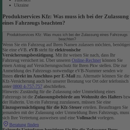
Ukraine
Produktservices Kfz: Was muss ich bei der Zulassung
eines Fahrzeugs beachten?
Produktservices Kfz: Was muss ich bei der Zulassung eines Fahrzeugs
beachten?
Wenn Sie ein Fahrzeug auf Ihren Namen zulassen möchten, benötige
Sie eine eVB.
eVB
steht für
elektronische
Versicherungsbestätigung
. Mit ihr weisen Sie nach, dass Ihr
Fahrzeug versichert ist.
Über unseren
Online-Rechner
können Sie
einen Antrag auf Versicherungsschutz für Ihren Pkw stellen. Die zur
Anmeldung des Fahrzeugs notwendige eVB-Nummer senden wir
Ihnen
direkt im Anschluss per E-Mail
zu.
Alternativ können Sie die
Kfz-Versicherung auch bei unserer Beratung vor Ort oder telefonisch
unter
0800 4-757-757
abschließen.
Hinweis: Zuständig für die Zulassung oder Ummeldung eines
Fahrzeugs ist die
Zulassungsbehörde am Wohnsitz des Halters
bzw
der Halterin.
Um ein Fahrzeug zuzulassen, müssen Sie eine
Einzugsermächtigung für die Kfz-Steuer
erteilen.
Beauftragen Sie
jemanden mit der Zulassung oder Ummeldung Ihres Fahrzeugs, muss
sich Ihre Vertretung ausweisen und eine
Vollmacht
vorlegen.
Beratung finden
Folgende Unterlagen benötigen Sie für die Zulassung Ihres