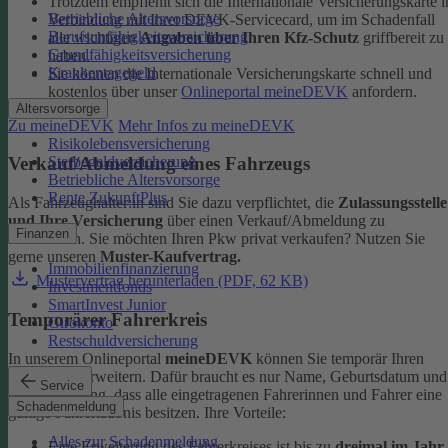
Trotzdem empfiehlt sich die Internationale Versicherungskarte i
Betriebliche Altersvorsorge
Verbindung mit Ihrer DEVK-Servicecard, um im Schadenfall
Berufsunfähigkeitsversicherung
alle wichtigen
Angaben über Ihren Kfz-Schutz
griffbereit zu
Grundfähigkeitsversicherung
haben.
Krankentagegeld
Sie können die Internationale Versicherungskarte schnell und
kostenlos über unser
Onlineportal meineDEVK
anfordern.
Altersvorsorge
Zu meineDEVK
Mehr Infos zu meineDEVK
Risikolebensversicherung
Sterbegeldversicherung
Verkauf/Abmeldung eines Fahrzeugs
Betriebliche Altersvorsorge
Rente ZukunftPlus
Als Fahrzeughalter:in sind Sie dazu verpflichtet, die
Zulassungsstelle
und Ihre Versicherung
über einen Verkauf/Abmeldung zu
Finanzen
informieren. Sie möchten Ihren Pkw privat verkaufen? Nutzen Sie
gerne unseren
Muster-Kaufvertrag.
Immobilienfinanzierung
Mustervertrag herunterladen (PDF, 62 KB)
Investmentfonds
SmartInvest Junior
Temporärer Fahrerkreis
Girokonto
Restschuldversicherung
In unserem Onlineportal
meineDEVK
können Sie temporär Ihren
Fahrerkreis erweitern. Dafür braucht es nur Name, Geburtsdatum und
Service
die Bestätigung, dass alle eingetragenen Fahrerinnen und Fahrer eine
Schadenmeldung
gültige Fahrerlaubnis besitzen.
Ihre Vorteile:
Alles zur Schadenmeldung
Eine Erweiterung des Fahrerkreises ist bis zu
dreimal im Jahr