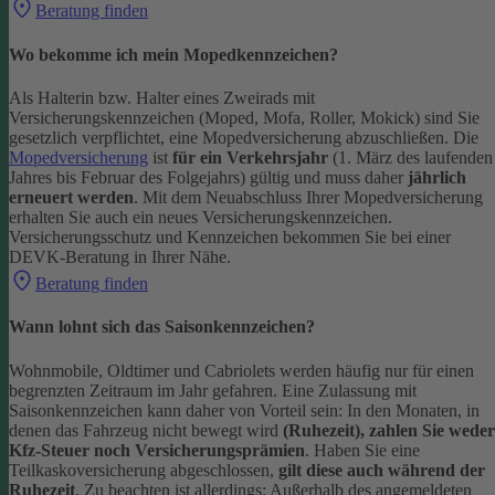
Beratung finden
Wo bekomme ich mein Mopedkennzeichen?
Als Halterin bzw. Halter eines Zweirads mit
Versicherungskennzeichen (Moped, Mofa, Roller, Mokick) sind Sie
gesetzlich verpflichtet, eine Mopedversicherung abzuschließen. Die
Mopedversicherung
ist
für ein Verkehrsjahr
(1. März des laufenden
Jahres bis Februar des Folgejahrs) gültig und muss daher
jährlich
erneuert werden
. Mit dem Neuabschluss Ihrer Mopedversicherung
erhalten Sie auch ein neues Versicherungskennzeichen.
Versicherungsschutz und Kennzeichen bekommen Sie bei einer
DEVK-Beratung in Ihrer Nähe.
Beratung finden
Wann lohnt sich das Saisonkennzeichen?
Wohnmobile, Oldtimer und Cabriolets werden häufig nur für einen
begrenzten Zeitraum im Jahr gefahren. Eine Zulassung mit
Saisonkennzeichen kann daher von Vorteil sein: In den Monaten, in
denen das Fahrzeug nicht bewegt wird
(Ruhezeit), zahlen Sie weder
Kfz-Steuer noch Versicherungsprämien
.
Haben Sie eine
Teilkaskoversicherung abgeschlossen,
gilt diese auch während der
Ruhezeit
. Zu beachten ist allerdings: Außerhalb des angemeldeten