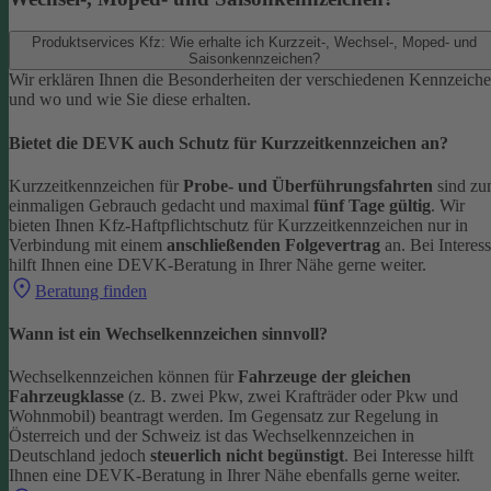
Produktservices Kfz: Wie erhalte ich Kurzzeit-, Wechsel-, Moped- und
Saisonkennzeichen?
Wir erklären Ihnen die Besonderheiten der verschiedenen Kennzeich
und wo und wie Sie diese erhalten.
Bietet die DEVK auch Schutz für Kurzzeitkennzeichen an?
Kurzzeitkennzeichen für
Probe- und Überführungsfahrten
sind z
einmaligen Gebrauch gedacht und maximal
fünf Tage gültig
. Wir
bieten Ihnen Kfz-Haftpflichtschutz für Kurzzeitkennzeichen nur in
Verbindung mit einem
anschließenden Folgevertrag
an.
Bei Interes
hilft Ihnen eine DEVK-Beratung in Ihrer Nähe gerne weiter.
Beratung finden
Wann ist ein Wechselkennzeichen sinnvoll?
Wechselkennzeichen können für
Fahrzeuge der gleichen
Fahrzeugklasse
(z. B. zwei Pkw, zwei Krafträder oder Pkw und
Wohnmobil) beantragt werden. Im Gegensatz zur Regelung in
Österreich und der Schweiz ist das Wechselkennzeichen in
Deutschland jedoch
steuerlich nicht begünstigt
.
Bei Interesse hilft
Ihnen eine DEVK-Beratung in Ihrer Nähe ebenfalls gerne weiter.