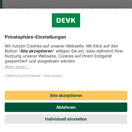
Bei der Erstellung oder Änderung Allgemeiner Geschäftsbedingunge
(AGB) ist eine Vielzahl rechtlicher Vorschriften zu beachten. Wir
helfen Ihnen dabei und vermitteln Ihnen versierte selbstständige
Rechtsbeistände, die Ihre
AGB nach deutschem Recht auf Herz u
Nieren prüfen
.
Die genannten Services werden Ihnen über das
Online-Portal der DAHAG Rechtsservices AG angeboten.
Zum Gewerbeservice
Beratungs-Rechtsschutz bei Unternehmensnachfolge
Wenn Sie Ihre Firma an eine Nachfolgerin oder einen Nachfolger
übergeben, sind viele rechtliche Fragen zu klären. Wir vermitteln Ihn
kompetente, selbstständige Rechtsanwältinnen und Rechtsanwälte, di
Sie beraten und Ihre Fragen zur
Unternehmensnachfolge
beantworten.
Rufen Sie einfach unsere telefonische Schadenhilfe
Rechtsschutz an:
0221 757-1996
.
Produktservices Krankenversicherung: Welche
Vorteile bietet mir die Krankenversicherungs-App der
DEVK?
Produktservices Krankenversicherung: Welche Vorteile bietet mir die