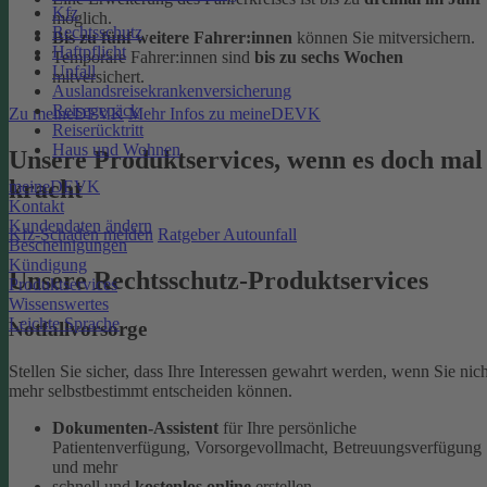
Kfz
möglich.
Rechtsschutz
Bis zu fünf weitere Fahrer:innen
können Sie mitversichern.
Haftpflicht
Temporäre Fahrer:innen sind
bis zu sechs Wochen
Unfall
mitversichert.
Auslandsreisekrankenversicherung
Reisegepäck
Zu meineDEVK
Mehr Infos zu meineDEVK
Reiserücktritt
Haus und Wohnen
Unsere Produktservices, wenn es doch mal
kracht
meineDEVK
Kontakt
Kundendaten ändern
Kfz-Schaden melden
Ratgeber Autounfall
Bescheinigungen
Kündigung
Unsere Rechtsschutz-Produktservices
Produktservices
Wissenswertes
Leichte Sprache
Notfallvorsorge
Stellen Sie sicher, dass Ihre Interessen gewahrt werden, wenn Sie nich
mehr selbstbestimmt entscheiden können.
Dokumenten-Assistent
für Ihre persönliche
Patientenverfügung, Vorsorgevollmacht, Betreuungsverfügung
und mehr
schnell und
kostenlos online
erstellen