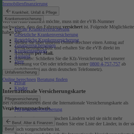
Immobilienfinanzierung
eVB-Nummer
Krankheit, Unfall & Pflege
Krankenversicherung
Wer ein Auto zulassen möchte, muss mit der eVB-Nummer
nachweisen, dass das Fahrzeug
versichert
ist. Folgende Möglichkeit
Private Krankenversicherung
haben Sie:
Gesetzliche Krankenversicherung
Betriebliche Krankenversicherung
Stellen Sie über unseren Online-Rechner einen Antrag auf
Zusatzversicherungen
Versicherungsschutz und erhalten Sie die eVB direkt im
Krankentagegeld
Anschluss
per Mail.
Ausland
Alternativ: Schließen Sie die Kfz-​Versicherung bei unserer
Tiere
Beratung vor Ort oder telefonisch unter
0800 4-​757-757
ab
(gebührenfrei aus dem deutschen Telefonnetz).
Unfallversicherung
Online berechnen
Beratung finden
Privat
Kinder
Internationale Versicherungskarte
Pflegeversicherung
Bei Auslandsfahrten dient die Internationale Versicherungskarte als
Versicherungsnachweis
.
Pflegezusatzversicherung
In den meisten europäischen Ländern wird sie nicht mehr
Beruf, Alter & Finanzen
verlangt. In den
FAQ
finden Sie eine Liste der Länder, in der si
noch vorgeschrieben ist.
Beruf