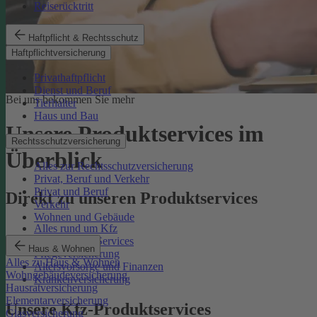
Reiserücktritt
Haftpflicht & Rechtsschutz
Haftpflichtversicherung
Privathaftpflicht
Dienst und Beruf
Bei uns bekommen Sie mehr
Tierhalter
Haus und Bau
Unsere Produktservices im
Rechtsschutzversicherung
Überblick
Alles zur Rechtsschutzversicherung
Privat, Beruf und Verkehr
Privat und Beruf
Direkt zu unseren Produktservices
Verkehr
Wohnen und Gebäude
Alles rund um Kfz
Rechtsschutz-Services
Haus & Wohnen
Pflegeversicherung
Alles zu Haus & Wohnen
Altersvorsorge und Finanzen
Wohngebäudeversicherung
Krankenversicherung
Hausratversicherung
Elementarversicherung
Unsere Kfz-Produktservices
Glasversicherung