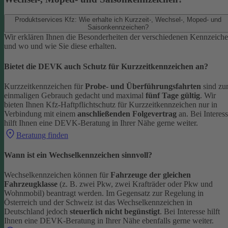
Produktservices Kfz: Wie erhalte ich Kurzzeit-, Wechsel-, Moped- und
Saisonkennzeichen?
Wir erklären Ihnen die Besonderheiten der verschiedenen Kennzeich
und wo und wie Sie diese erhalten.
Bietet die DEVK auch Schutz für Kurzzeitkennzeichen an?
Kurzzeitkennzeichen für
Probe- und Überführungsfahrten
sind z
einmaligen Gebrauch gedacht und maximal
fünf Tage gültig
. Wir
bieten Ihnen Kfz-Haftpflichtschutz für Kurzzeitkennzeichen nur in
Verbindung mit einem
anschließenden Folgevertrag
an.
Bei Interes
hilft Ihnen eine DEVK-Beratung in Ihrer Nähe gerne weiter.
Beratung finden
Wann ist ein Wechselkennzeichen sinnvoll?
Wechselkennzeichen können für
Fahrzeuge der gleichen
Fahrzeugklasse
(z. B. zwei Pkw, zwei Krafträder oder Pkw und
Wohnmobil) beantragt werden. Im Gegensatz zur Regelung in
Österreich und der Schweiz ist das Wechselkennzeichen in
Deutschland jedoch
steuerlich nicht begünstigt
.
Bei Interesse hilft
Ihnen eine DEVK-Beratung in Ihrer Nähe ebenfalls gerne weiter.