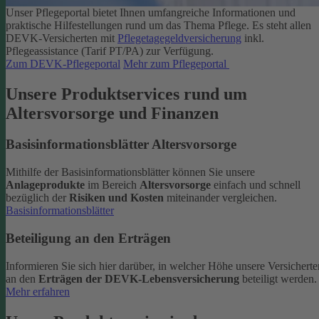
Unser Pflegeportal bietet Ihnen umfangreiche Informationen und
praktische Hilfestellungen rund um das Thema Pflege.
Es steht allen
DEVK-Versicherten mit
Pflegetagegeldversicherung
inkl.
Pflegeassistance (Tarif PT/PA) zur Verfügung.
Zum DEVK-Pflegeportal
Mehr zum Pflegeportal
Unsere Produktservices rund um
Altersvorsorge und Finanzen
Basisinformationsblätter Altersvorsorge
Mithilfe der Basisinformationsblätter können Sie unsere
Anlageprodukte
im Bereich
Altersvorsorge
einfach und schnell
bezüglich der
Risiken und Kosten
miteinander vergleichen.
Basisinformationsblätter
Beteiligung an den Erträgen
Informieren Sie sich hier darüber, in welcher Höhe unsere Versicherte
an den
Erträgen der DEVK-Lebensversicherung
beteiligt werden.
Mehr erfahren