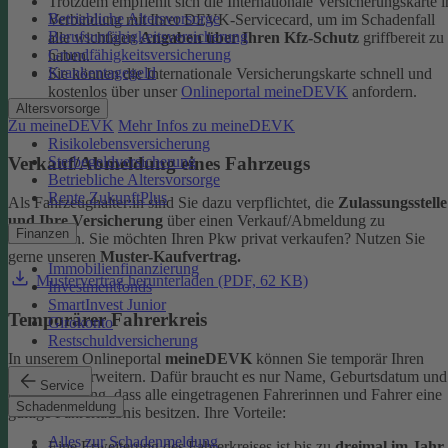
Trotzdem empfiehlt sich die Internationale Versicherungskarte i
Betriebliche Altersvorsorge
Verbindung mit Ihrer DEVK-Servicecard, um im Schadenfall
Berufsunfähigkeitsversicherung
alle wichtigen
Angaben über Ihren Kfz-Schutz
griffbereit zu
Grundfähigkeitsversicherung
haben.
Krankentagegeld
Sie können die Internationale Versicherungskarte schnell und
kostenlos über unser
Onlineportal meineDEVK
anfordern.
Altersvorsorge
Zu meineDEVK
Mehr Infos zu meineDEVK
Risikolebensversicherung
Sterbegeldversicherung
Verkauf/Abmeldung eines Fahrzeugs
Betriebliche Altersvorsorge
Rente ZukunftPlus
Als Fahrzeughalter:in sind Sie dazu verpflichtet, die
Zulassungsstelle
und Ihre Versicherung
über einen Verkauf/Abmeldung zu
Finanzen
informieren. Sie möchten Ihren Pkw privat verkaufen? Nutzen Sie
gerne unseren
Muster-Kaufvertrag.
Immobilienfinanzierung
Mustervertrag herunterladen (PDF, 62 KB)
Investmentfonds
SmartInvest Junior
Temporärer Fahrerkreis
Girokonto
Restschuldversicherung
In unserem Onlineportal
meineDEVK
können Sie temporär Ihren
Fahrerkreis erweitern. Dafür braucht es nur Name, Geburtsdatum und
Service
die Bestätigung, dass alle eingetragenen Fahrerinnen und Fahrer eine
Schadenmeldung
gültige Fahrerlaubnis besitzen.
Ihre Vorteile:
Alles zur Schadenmeldung
Eine Erweiterung des Fahrerkreises ist bis zu
dreimal im Jahr