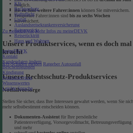
Kfz
möglich.
Rechtsschutz
Bis zu fünf weitere Fahrer:innen
können Sie mitversichern.
Haftpflicht
Temporäre Fahrer:innen sind
bis zu sechs Wochen
Unfall
mitversichert.
Auslandsreisekrankenversicherung
Reisegepäck
Zu meineDEVK
Mehr Infos zu meineDEVK
Reiserücktritt
Haus und Wohnen
Unsere Produktservices, wenn es doch mal
kracht
meineDEVK
Kontakt
Kundendaten ändern
Kfz-Schaden melden
Ratgeber Autounfall
Bescheinigungen
Kündigung
Unsere Rechtsschutz-Produktservices
Produktservices
Wissenswertes
Leichte Sprache
Notfallvorsorge
Stellen Sie sicher, dass Ihre Interessen gewahrt werden, wenn Sie nich
mehr selbstbestimmt entscheiden können.
Dokumenten-Assistent
für Ihre persönliche
Patientenverfügung, Vorsorgevollmacht, Betreuungsverfügung
und mehr
schnell und
kostenlos online
erstellen