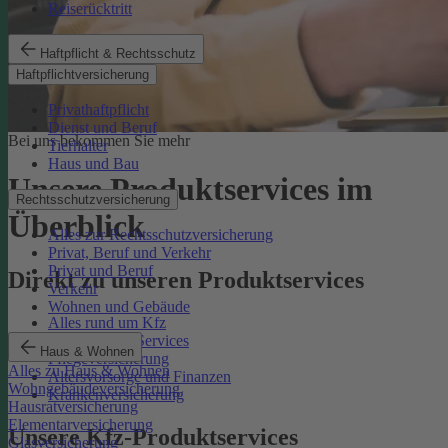
Reiserücktritt
Haftpflicht & Rechtsschutz
Haftpflichtversicherung
Privathaftpflicht
Dienst und Beruf
Bei uns bekommen Sie mehr
Tierhalter
Haus und Bau
Unsere Produktservices im
Rechtsschutzversicherung
Überblick
Alles zur Rechtsschutzversicherung
Privat, Beruf und Verkehr
Privat und Beruf
Direkt zu unseren Produktservices
Verkehr
Wohnen und Gebäude
Alles rund um Kfz
Rechtsschutz-Services
Haus & Wohnen
Pflegeversicherung
Alles zu Haus & Wohnen
Altersvorsorge und Finanzen
Wohngebäudeversicherung
Krankenversicherung
Hausratversicherung
Elementarversicherung
Unsere Kfz-Produktservices
Glasversicherung