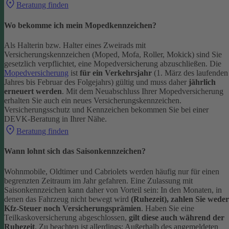
Beratung finden
Wo bekomme ich mein Mopedkennzeichen?
Als Halterin bzw. Halter eines Zweirads mit
Versicherungskennzeichen (Moped, Mofa, Roller, Mokick) sind Sie
gesetzlich verpflichtet, eine Mopedversicherung abzuschließen. Die
Mopedversicherung
ist
für ein Verkehrsjahr
(1. März des laufenden
Jahres bis Februar des Folgejahrs) gültig und muss daher
jährlich
erneuert werden
. Mit dem Neuabschluss Ihrer Mopedversicherung
erhalten Sie auch ein neues Versicherungskennzeichen.
Versicherungsschutz und Kennzeichen bekommen Sie bei einer
DEVK-Beratung in Ihrer Nähe.
Beratung finden
Wann lohnt sich das Saisonkennzeichen?
Wohnmobile, Oldtimer und Cabriolets werden häufig nur für einen
begrenzten Zeitraum im Jahr gefahren. Eine Zulassung mit
Saisonkennzeichen kann daher von Vorteil sein: In den Monaten, in
denen das Fahrzeug nicht bewegt wird
(Ruhezeit), zahlen Sie weder
Kfz-Steuer noch Versicherungsprämien
.
Haben Sie eine
Teilkaskoversicherung abgeschlossen,
gilt diese auch während der
Ruhezeit
. Zu beachten ist allerdings: Außerhalb des angemeldeten