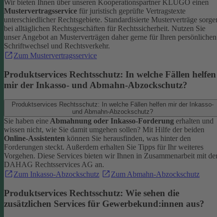
Wir bieten Ihnen über unseren Kooperationspartner KLUGO einen
Mustervertragsservice
für juristisch geprüfte Vertragstexte
unterschiedlicher Rechtsgebiete.
Standardisierte Musterverträge sorge
bei alltäglichen Rechtsgeschäften für Rechtssicherheit. Nutzen Sie
unser Angebot an Musterverträgen daher gerne für Ihren persönlichen
Schriftwechsel und Rechtsverkehr.
Zum Mustervertragsservice
Produktservices Rechtsschutz: In welche Fällen helfen
mir der Inkasso- und Abmahn-Abzockschutz?
Produktservices Rechtsschutz: In welche Fällen helfen mir der Inkasso-
und Abmahn-Abzockschutz?
Sie haben eine
Abmahnung oder Inkasso-Forderung
erhalten und
wissen nicht, wie Sie damit umgehen sollen? Mit Hilfe der beiden
Online-Assistenten
können Sie herausfinden, was hinter den
Forderungen steckt.
Außerdem erhalten Sie Tipps für Ihr weiteres
Vorgehen. Diese Services bieten wir Ihnen in Zusammenarbeit mit de
DAHAG Rechtsservices AG an.
Zum Inkasso-Abzockschutz
Zum Abmahn-Abzockschutz
Produktservices Rechtsschutz: Wie sehen die
zusätzlichen Services für Gewerbekund:innen aus?