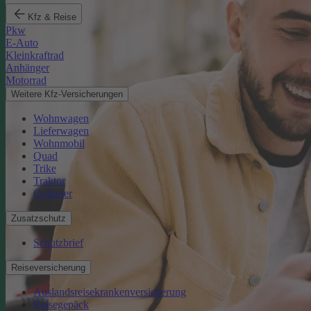
Kfz & Reise
Pkw
E-Auto
Kleinkraftrad
Anhänger
Motorrad
Weitere Kfz-Versicherungen
Wohnwagen
Lieferwagen
Wohnmobil
Quad
Trike
Traktor
Oldtimer
Zusatzschutz
Schutzbrief
Reiseversicherung
Auslandsreisekrankenversicherung
Reisegepäck