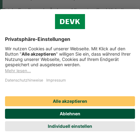
Bei der Erstellung oder Änderung Allgemeiner Geschäftsbedingunge
(AGB) ist eine Vielzahl rechtlicher Vorschriften zu beachten. Wir
helfen Ihnen dabei und vermitteln Ihnen versierte selbstständige
Rechtsbeistände, die Ihre
AGB nach deutschem Recht auf Herz u
Nieren prüfen
.
Die genannten Services werden Ihnen über das
Online-Portal der DAHAG Rechtsservices AG angeboten.
Zum Gewerbeservice
Beratungs-Rechtsschutz bei Unternehmensnachfolge
Wenn Sie Ihre Firma an eine Nachfolgerin oder einen Nachfolger
übergeben, sind viele rechtliche Fragen zu klären. Wir vermitteln Ihn
kompetente, selbstständige Rechtsanwältinnen und Rechtsanwälte, di
Sie beraten und Ihre Fragen zur
Unternehmensnachfolge
beantworten.
Rufen Sie einfach unsere telefonische Schadenhilfe
Rechtsschutz an:
0221 757-1996
.
Produktservices Krankenversicherung: Welche
Vorteile bietet mir die Krankenversicherungs-App der
DEVK?
Produktservices Krankenversicherung: Welche Vorteile bietet mir die