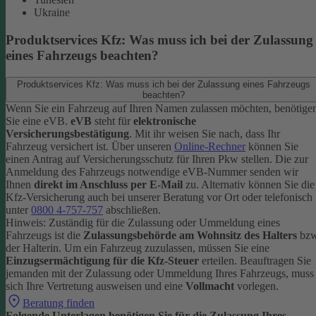
Ukraine
Produktservices Kfz: Was muss ich bei der Zulassung
eines Fahrzeugs beachten?
Produktservices Kfz: Was muss ich bei der Zulassung eines Fahrzeugs
beachten?
Wenn Sie ein Fahrzeug auf Ihren Namen zulassen möchten, benötige
Sie eine eVB.
eVB
steht für
elektronische
Versicherungsbestätigung
. Mit ihr weisen Sie nach, dass Ihr
Fahrzeug versichert ist.
Über unseren
Online-Rechner
können Sie
einen Antrag auf Versicherungsschutz für Ihren Pkw stellen. Die zur
Anmeldung des Fahrzeugs notwendige eVB-Nummer senden wir
Ihnen
direkt im Anschluss per E-Mail
zu.
Alternativ können Sie die
Kfz-Versicherung auch bei unserer Beratung vor Ort oder telefonisch
unter
0800 4-757-757
abschließen.
Hinweis: Zuständig für die Zulassung oder Ummeldung eines
Fahrzeugs ist die
Zulassungsbehörde am Wohnsitz des Halters
bzw
der Halterin.
Um ein Fahrzeug zuzulassen, müssen Sie eine
Einzugsermächtigung für die Kfz-Steuer
erteilen.
Beauftragen Sie
jemanden mit der Zulassung oder Ummeldung Ihres Fahrzeugs, muss
sich Ihre Vertretung ausweisen und eine
Vollmacht
vorlegen.
Beratung finden
Folgende Unterlagen benötigen Sie für die Zulassung Ihres