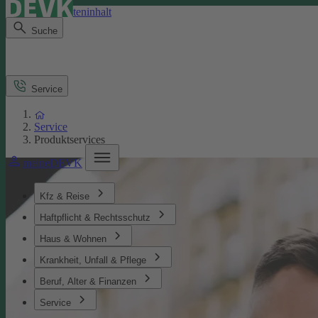
Direkt zum Seiteninhalt
Suche
Service
Service
Produktservices
meineDEVK
Kfz & Reise
Haftpflicht & Rechtsschutz
Haus & Wohnen
Krankheit, Unfall & Pflege
Beruf, Alter & Finanzen
Service