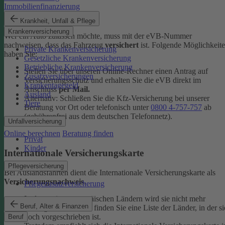
Immobilienfinanzierung
eVB-Nummer
Krankheit, Unfall & Pflege
Krankenversicherung
Wer ein Auto zulassen möchte, muss mit der eVB-Nummer
nachweisen, dass das Fahrzeug
versichert
ist. Folgende Möglichkeit
Private Krankenversicherung
haben Sie:
Gesetzliche Krankenversicherung
Betriebliche Krankenversicherung
Stellen Sie über unseren Online-Rechner einen Antrag auf
Zusatzversicherungen
Versicherungsschutz und erhalten Sie die eVB direkt im
Krankentagegeld
Anschluss
per Mail.
Ausland
Alternativ: Schließen Sie die Kfz-​Versicherung bei unserer
Tiere
Beratung vor Ort oder telefonisch unter
0800 4-​757-757
ab
(gebührenfrei aus dem deutschen Telefonnetz).
Unfallversicherung
Online berechnen
Beratung finden
Privat
Kinder
Internationale Versicherungskarte
Pflegeversicherung
Bei Auslandsfahrten dient die Internationale Versicherungskarte als
Versicherungsnachweis
.
Pflegezusatzversicherung
In den meisten europäischen Ländern wird sie nicht mehr
Beruf, Alter & Finanzen
verlangt. In den
FAQ
finden Sie eine Liste der Länder, in der si
noch vorgeschrieben ist.
Beruf