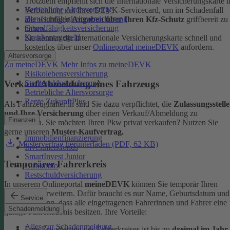
Trotzdem empfiehlt sich die Internationale Versicherungskarte i
Betriebliche Altersvorsorge
Verbindung mit Ihrer DEVK-Servicecard, um im Schadenfall
Berufsunfähigkeitsversicherung
alle wichtigen
Angaben über Ihren Kfz-Schutz
griffbereit zu
Grundfähigkeitsversicherung
haben.
Krankentagegeld
Sie können die Internationale Versicherungskarte schnell und
kostenlos über unser
Onlineportal meineDEVK
anfordern.
Altersvorsorge
Zu meineDEVK
Mehr Infos zu meineDEVK
Risikolebensversicherung
Sterbegeldversicherung
Verkauf/Abmeldung eines Fahrzeugs
Betriebliche Altersvorsorge
Rente ZukunftPlus
Als Fahrzeughalter:in sind Sie dazu verpflichtet, die
Zulassungsstelle
und Ihre Versicherung
über einen Verkauf/Abmeldung zu
Finanzen
informieren. Sie möchten Ihren Pkw privat verkaufen? Nutzen Sie
gerne unseren
Muster-Kaufvertrag.
Immobilienfinanzierung
Mustervertrag herunterladen (PDF, 62 KB)
Investmentfonds
SmartInvest Junior
Temporärer Fahrerkreis
Girokonto
Restschuldversicherung
In unserem Onlineportal
meineDEVK
können Sie temporär Ihren
Fahrerkreis erweitern. Dafür braucht es nur Name, Geburtsdatum und
Service
die Bestätigung, dass alle eingetragenen Fahrerinnen und Fahrer eine
Schadenmeldung
gültige Fahrerlaubnis besitzen.
Ihre Vorteile:
Alles zur Schadenmeldung
Eine Erweiterung des Fahrerkreises ist bis zu
dreimal im Jahr