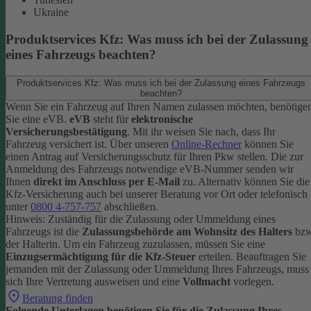
Ukraine
Produktservices Kfz: Was muss ich bei der Zulassung
eines Fahrzeugs beachten?
Produktservices Kfz: Was muss ich bei der Zulassung eines Fahrzeugs
beachten?
Wenn Sie ein Fahrzeug auf Ihren Namen zulassen möchten, benötige
Sie eine eVB.
eVB
steht für
elektronische
Versicherungsbestätigung
. Mit ihr weisen Sie nach, dass Ihr
Fahrzeug versichert ist.
Über unseren
Online-Rechner
können Sie
einen Antrag auf Versicherungsschutz für Ihren Pkw stellen. Die zur
Anmeldung des Fahrzeugs notwendige eVB-Nummer senden wir
Ihnen
direkt im Anschluss per E-Mail
zu.
Alternativ können Sie die
Kfz-Versicherung auch bei unserer Beratung vor Ort oder telefonisch
unter
0800 4-757-757
abschließen.
Hinweis: Zuständig für die Zulassung oder Ummeldung eines
Fahrzeugs ist die
Zulassungsbehörde am Wohnsitz des Halters
bzw
der Halterin.
Um ein Fahrzeug zuzulassen, müssen Sie eine
Einzugsermächtigung für die Kfz-Steuer
erteilen.
Beauftragen Sie
jemanden mit der Zulassung oder Ummeldung Ihres Fahrzeugs, muss
sich Ihre Vertretung ausweisen und eine
Vollmacht
vorlegen.
Beratung finden
Folgende Unterlagen benötigen Sie für die Zulassung Ihres