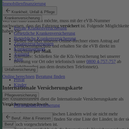
Immobilienfinanzierung
eVB-Nummer
Krankheit, Unfall & Pflege
Krankenversicherung
Wer ein Auto zulassen möchte, muss mit der eVB-Nummer
nachweisen, dass das Fahrzeug
versichert
ist. Folgende Möglichkeit
Private Krankenversicherung
haben Sie:
Gesetzliche Krankenversicherung
Betriebliche Krankenversicherung
Stellen Sie über unseren Online-Rechner einen Antrag auf
Zusatzversicherungen
Versicherungsschutz und erhalten Sie die eVB direkt im
Krankentagegeld
Anschluss
per Mail.
Ausland
Alternativ: Schließen Sie die Kfz-​Versicherung bei unserer
Tiere
Beratung vor Ort oder telefonisch unter
0800 4-​757-757
ab
(gebührenfrei aus dem deutschen Telefonnetz).
Unfallversicherung
Online berechnen
Beratung finden
Privat
Kinder
Internationale Versicherungskarte
Pflegeversicherung
Bei Auslandsfahrten dient die Internationale Versicherungskarte als
Versicherungsnachweis
.
Pflegezusatzversicherung
In den meisten europäischen Ländern wird sie nicht mehr
Beruf, Alter & Finanzen
verlangt. In den
FAQ
finden Sie eine Liste der Länder, in der si
noch vorgeschrieben ist.
Beruf