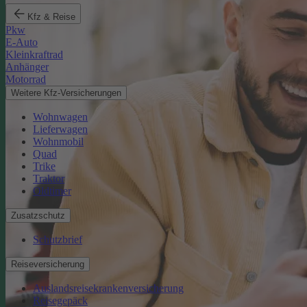
Kfz & Reise
Pkw
E-Auto
Kleinkraftrad
Anhänger
Motorrad
Weitere Kfz-Versicherungen
Wohnwagen
Lieferwagen
Wohnmobil
Quad
Trike
Traktor
Oldtimer
Zusatzschutz
Schutzbrief
Reiseversicherung
Auslandsreisekrankenversicherung
Reisegepäck