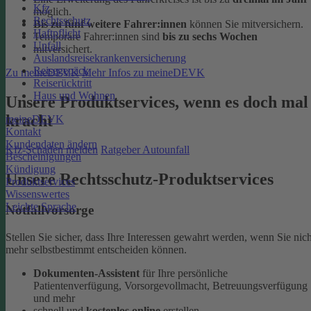
Kfz
möglich.
Rechtsschutz
Bis zu fünf weitere Fahrer:innen
können Sie mitversichern.
Haftpflicht
Temporäre Fahrer:innen sind
bis zu sechs Wochen
Unfall
mitversichert.
Auslandsreisekrankenversicherung
Reisegepäck
Zu meineDEVK
Mehr Infos zu meineDEVK
Reiserücktritt
Haus und Wohnen
Unsere Produktservices, wenn es doch mal
kracht
meineDEVK
Kontakt
Kundendaten ändern
Kfz-Schaden melden
Ratgeber Autounfall
Bescheinigungen
Kündigung
Unsere Rechtsschutz-Produktservices
Produktservices
Wissenswertes
Leichte Sprache
Notfallvorsorge
Stellen Sie sicher, dass Ihre Interessen gewahrt werden, wenn Sie nich
mehr selbstbestimmt entscheiden können.
Dokumenten-Assistent
für Ihre persönliche
Patientenverfügung, Vorsorgevollmacht, Betreuungsverfügung
und mehr
schnell und
kostenlos online
erstellen