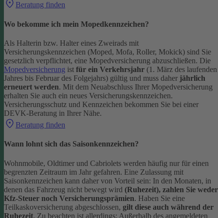
Beratung finden
Wo bekomme ich mein Mopedkennzeichen?
Als Halterin bzw. Halter eines Zweirads mit
Versicherungskennzeichen (Moped, Mofa, Roller, Mokick) sind Sie
gesetzlich verpflichtet, eine Mopedversicherung abzuschließen. Die
Mopedversicherung
ist
für ein Verkehrsjahr
(1. März des laufenden
Jahres bis Februar des Folgejahrs) gültig und muss daher
jährlich
erneuert werden
. Mit dem Neuabschluss Ihrer Mopedversicherung
erhalten Sie auch ein neues Versicherungskennzeichen.
Versicherungsschutz und Kennzeichen bekommen Sie bei einer
DEVK-Beratung in Ihrer Nähe.
Beratung finden
Wann lohnt sich das Saisonkennzeichen?
Wohnmobile, Oldtimer und Cabriolets werden häufig nur für einen
begrenzten Zeitraum im Jahr gefahren. Eine Zulassung mit
Saisonkennzeichen kann daher von Vorteil sein: In den Monaten, in
denen das Fahrzeug nicht bewegt wird
(Ruhezeit), zahlen Sie weder
Kfz-Steuer noch Versicherungsprämien
.
Haben Sie eine
Teilkaskoversicherung abgeschlossen,
gilt diese auch während der
Ruhezeit
. Zu beachten ist allerdings: Außerhalb des angemeldeten