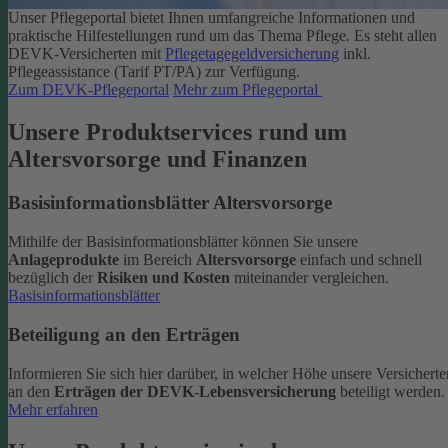
Unser Pflegeportal bietet Ihnen umfangreiche Informationen und
praktische Hilfestellungen rund um das Thema Pflege.
Es steht allen
DEVK-Versicherten mit
Pflegetagegeldversicherung
inkl.
Pflegeassistance (Tarif PT/PA) zur Verfügung.
Zum DEVK-Pflegeportal
Mehr zum Pflegeportal
Unsere Produktservices rund um
Altersvorsorge und Finanzen
Basisinformationsblätter Altersvorsorge
Mithilfe der Basisinformationsblätter können Sie unsere
Anlageprodukte
im Bereich
Altersvorsorge
einfach und schnell
bezüglich der
Risiken und Kosten
miteinander vergleichen.
Basisinformationsblätter
Beteiligung an den Erträgen
Informieren Sie sich hier darüber, in welcher Höhe unsere Versicherte
an den
Erträgen der DEVK-Lebensversicherung
beteiligt werden.
Mehr erfahren