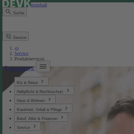
Direkt zum Seiteninhalt
Suche
Service
Service
Produktservices
meineDEVK
Kfz & Reise
Haftpflicht & Rechtsschutz
Haus & Wohnen
Krankheit, Unfall & Pflege
Beruf, Alter & Finanzen
Service