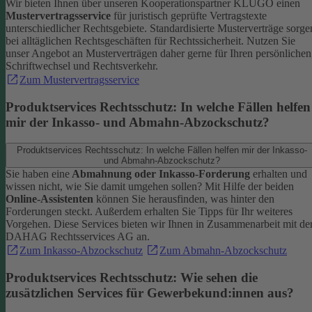
Wir bieten Ihnen über unseren Kooperationspartner KLUGO einen
Mustervertragsservice
für juristisch geprüfte Vertragstexte
unterschiedlicher Rechtsgebiete.
Standardisierte Musterverträge sorge
bei alltäglichen Rechtsgeschäften für Rechtssicherheit. Nutzen Sie
unser Angebot an Musterverträgen daher gerne für Ihren persönlichen
Schriftwechsel und Rechtsverkehr.
Zum Mustervertragsservice
Produktservices Rechtsschutz: In welche Fällen helfen
mir der Inkasso- und Abmahn-Abzockschutz?
Produktservices Rechtsschutz: In welche Fällen helfen mir der Inkasso-
und Abmahn-Abzockschutz?
Sie haben eine
Abmahnung oder Inkasso-Forderung
erhalten und
wissen nicht, wie Sie damit umgehen sollen? Mit Hilfe der beiden
Online-Assistenten
können Sie herausfinden, was hinter den
Forderungen steckt.
Außerdem erhalten Sie Tipps für Ihr weiteres
Vorgehen. Diese Services bieten wir Ihnen in Zusammenarbeit mit de
DAHAG Rechtsservices AG an.
Zum Inkasso-Abzockschutz
Zum Abmahn-Abzockschutz
Produktservices Rechtsschutz: Wie sehen die
zusätzlichen Services für Gewerbekund:innen aus?