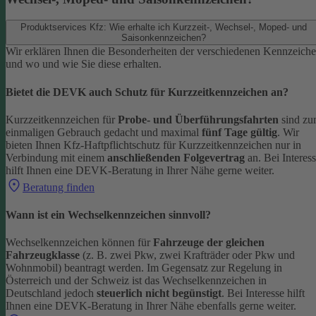
Produktservices Kfz: Wie erhalte ich Kurzzeit-, Wechsel-, Moped- und
Saisonkennzeichen?
Wir erklären Ihnen die Besonderheiten der verschiedenen Kennzeich
und wo und wie Sie diese erhalten.
Bietet die DEVK auch Schutz für Kurzzeitkennzeichen an?
Kurzzeitkennzeichen für
Probe- und Überführungsfahrten
sind z
einmaligen Gebrauch gedacht und maximal
fünf Tage gültig
. Wir
bieten Ihnen Kfz-Haftpflichtschutz für Kurzzeitkennzeichen nur in
Verbindung mit einem
anschließenden Folgevertrag
an.
Bei Interes
hilft Ihnen eine DEVK-Beratung in Ihrer Nähe gerne weiter.
Beratung finden
Wann ist ein Wechselkennzeichen sinnvoll?
Wechselkennzeichen können für
Fahrzeuge der gleichen
Fahrzeugklasse
(z. B. zwei Pkw, zwei Krafträder oder Pkw und
Wohnmobil) beantragt werden. Im Gegensatz zur Regelung in
Österreich und der Schweiz ist das Wechselkennzeichen in
Deutschland jedoch
steuerlich nicht begünstigt
.
Bei Interesse hilft
Ihnen eine DEVK-Beratung in Ihrer Nähe ebenfalls gerne weiter.