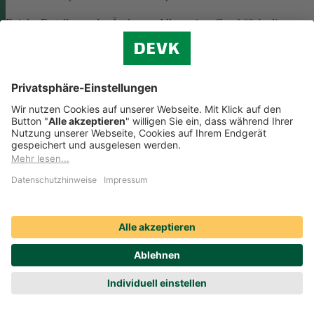
Bei der Erstellung oder Änderung Allgemeiner Geschäftsbedingunge
(AGB) ist eine Vielzahl rechtlicher Vorschriften zu beachten. Wir
helfen Ihnen dabei und vermitteln Ihnen versierte selbstständige
Rechtsbeistände, die Ihre
AGB nach deutschem Recht auf Herz u
Nieren prüfen
.
Die genannten Services werden Ihnen über das
Online-Portal der DAHAG Rechtsservices AG angeboten.
Zum Gewerbeservice
Beratungs-Rechtsschutz bei Unternehmensnachfolge
Wenn Sie Ihre Firma an eine Nachfolgerin oder einen Nachfolger
übergeben, sind viele rechtliche Fragen zu klären. Wir vermitteln Ihn
kompetente, selbstständige Rechtsanwältinnen und Rechtsanwälte, di
Sie beraten und Ihre Fragen zur
Unternehmensnachfolge
beantworten.
Rufen Sie einfach unsere telefonische Schadenhilfe
Rechtsschutz an:
0221 757-1996
.
Produktservices Krankenversicherung: Welche
Vorteile bietet mir die Krankenversicherungs-App der
DEVK?
Produktservices Krankenversicherung: Welche Vorteile bietet mir die