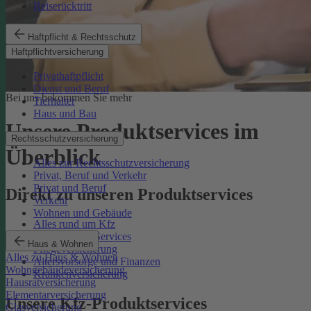
Reiserücktritt
Haftpflicht & Rechtsschutz
Haftpflichtversicherung
Privathaftpflicht
Dienst und Beruf
Bei uns bekommen Sie mehr
Tierhalter
Haus und Bau
Unsere Produktservices im
Rechtsschutzversicherung
Überblick
Alles zur Rechtsschutzversicherung
Privat, Beruf und Verkehr
Privat und Beruf
Direkt zu unseren Produktservices
Verkehr
Wohnen und Gebäude
Alles rund um Kfz
Rechtsschutz-Services
Haus & Wohnen
Pflegeversicherung
Alles zu Haus & Wohnen
Altersvorsorge und Finanzen
Wohngebäudeversicherung
Krankenversicherung
Hausratversicherung
Elementarversicherung
Unsere Kfz-Produktservices
Glasversicherung