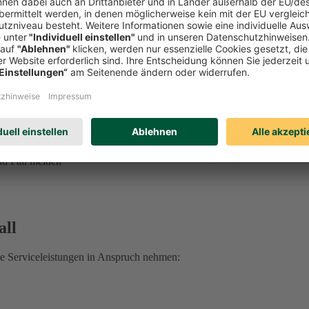
ung, Vorsorgevollmacht, Betreuungsverfügung und mehr
ge erhalten Sie unter
0221 757-1996
.
 sprechen Sie Ihre:n DEVK Berater:in an.
 Rechtsschutzfall:
d Fall melden
all
he Serviceleistungen in Anspruch nehmen: