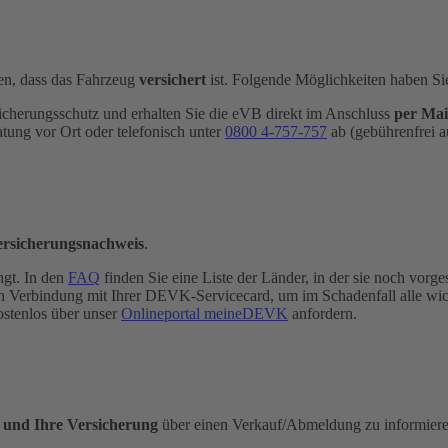
n, dass das Fahrzeug
versichert
ist. Folgende Möglichkeiten haben Si
icherungsschutz und erhalten Sie die eVB direkt im Anschluss
per Mai
atung vor Ort oder telefonisch unter
0800 4-​757-757
ab (gebührenfrei a
ersicherungsnachweis
.
ngt. In den
FAQ
finden Sie eine Liste der Länder, in der sie noch vorges
e in Verbindung mit Ihrer DEVK-Servicecard, um im Schadenfall alle wi
ostenlos über unser
Onlineportal meineDEVK
anfordern.
e und Ihre Versicherung
über einen Verkauf/Abmeldung zu informieren