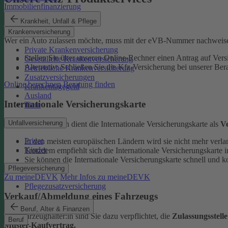
Immobilienfinanzierung
eVB-Nummer
Krankheit, Unfall & Pflege
Krankenversicherung
Wer ein Auto zulassen möchte, muss mit der eVB-Nummer nachweise
Private Krankenversicherung
Stellen Sie über unseren Online-Rechner einen Antrag auf Vers
Gesetzliche Krankenversicherung
Alternativ: Schließen Sie die Kfz-​Versicherung bei unserer Ber
Betriebliche Krankenversicherung
Zusatzversicherungen
Online berechnen
Beratung finden
Krankentagegeld
Ausland
Internationale Versicherungskarte
Tiere
Unfallversicherung
Bei Auslandsfahrten dient die Internationale Versicherungskarte als
V
Privat
In den meisten europäischen Ländern wird sie nicht mehr verla
Kinder
Trotzdem empfiehlt sich die Internationale Versicherungskart
Sie können die Internationale Versicherungskarte schnell und k
Pflegeversicherung
Zu meineDEVK
Mehr Infos zu meineDEVK
Pflegezusatzversicherung
Verkauf/Abmeldung eines Fahrzeugs
Beruf, Alter & Finanzen
Als Fahrzeughalter:in sind Sie dazu verpflichtet, die
Zulassungsstell
Beruf
Muster-Kaufvertrag.