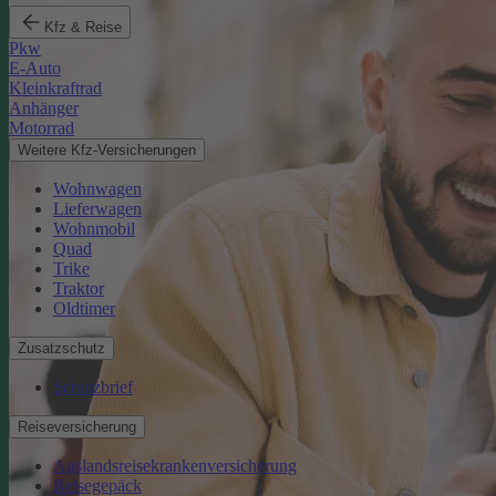
Kfz & Reise
Pkw
E-Auto
Kleinkraftrad
Anhänger
Motorrad
Weitere Kfz-Versicherungen
Wohnwagen
Lieferwagen
Wohnmobil
Quad
Trike
Traktor
Oldtimer
Zusatzschutz
Schutzbrief
Reiseversicherung
Auslandsreisekrankenversicherung
Reisegepäck