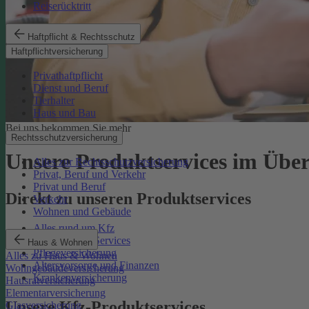
Reiserücktritt
Haftpflicht & Rechtsschutz
Haftpflichtversicherung
Privathaftpflicht
Dienst und Beruf
Tierhalter
Haus und Bau
Bei uns bekommen Sie mehr
Rechtsschutzversicherung
Unsere Produktservices im Über
Alles zur Rechtsschutzversicherung
Privat, Beruf und Verkehr
Privat und Beruf
Direkt zu unseren Produktservices
Verkehr
Wohnen und Gebäude
Alles rund um Kfz
Rechtsschutz-Services
Haus & Wohnen
Pflegeversicherung
Alles zu Haus & Wohnen
Altersvorsorge und Finanzen
Wohngebäudeversicherung
Krankenversicherung
Hausratversicherung
Elementarversicherung
Unsere Kfz-Produktservices
Glasversicherung