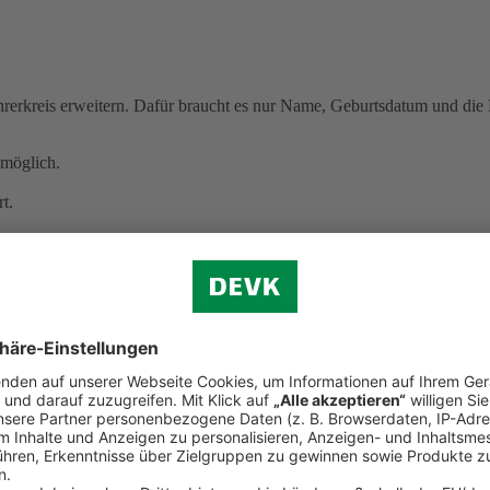
erkreis erweitern. Dafür braucht es nur Name, Geburtsdatum und die B
möglich.
t.
 kracht
cht mehr selbstbestimmt entscheiden können.