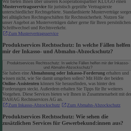
Wir bieten Ihnen über unseren Kooperationspartner KLUGO einen
Mustervertragsservice
für juristisch geprüfte Vertragstexte
unterschiedlicher Rechtsgebiete.
Standardisierte Musterverträge sorge
bei alltäglichen Rechtsgeschäften für Rechtssicherheit. Nutzen Sie
unser Angebot an Musterverträgen daher gerne für Ihren persönlichen
Schriftwechsel und Rechtsverkehr.
Zum Mustervertragsservice
Produktservices Rechtsschutz: In welche Fällen helfen
mir der Inkasso- und Abmahn-Abzockschutz?
Produktservices Rechtsschutz: In welche Fällen helfen mir der Inkasso-
und Abmahn-Abzockschutz?
Sie haben eine
Abmahnung oder Inkasso-Forderung
erhalten und
wissen nicht, wie Sie damit umgehen sollen? Mit Hilfe der beiden
Online-Assistenten
können Sie herausfinden, was hinter den
Forderungen steckt.
Außerdem erhalten Sie Tipps für Ihr weiteres
Vorgehen. Diese Services bieten wir Ihnen in Zusammenarbeit mit de
DAHAG Rechtsservices AG an.
Zum Inkasso-Abzockschutz
Zum Abmahn-Abzockschutz
Produktservices Rechtsschutz: Wie sehen die
zusätzlichen Services für Gewerbekund:innen aus?