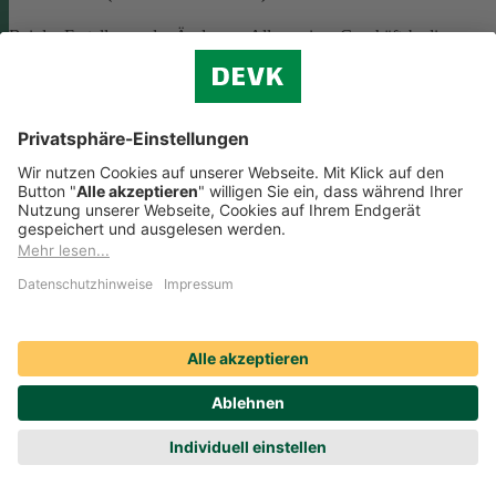
Bei der Erstellung oder Änderung Allgemeiner Geschäftsbedingunge
(AGB) ist eine Vielzahl rechtlicher Vorschriften zu beachten. Wir
helfen Ihnen dabei und vermitteln Ihnen versierte selbstständige
Rechtsbeistände, die Ihre
AGB nach deutschem Recht auf Herz u
Nieren prüfen
.
Die genannten Services werden Ihnen über das
Online-Portal der DAHAG Rechtsservices AG angeboten.
Zum Gewerbeservice
Beratungs-Rechtsschutz bei Unternehmensnachfolge
Wenn Sie Ihre Firma an eine Nachfolgerin oder einen Nachfolger
übergeben, sind viele rechtliche Fragen zu klären. Wir vermitteln Ihn
kompetente, selbstständige Rechtsanwältinnen und Rechtsanwälte, di
Sie beraten und Ihre Fragen zur
Unternehmensnachfolge
beantworten.
Rufen Sie einfach unsere telefonische Schadenhilfe
Rechtsschutz an:
0221 757-1996
.
Produktservices Krankenversicherung: Welche
Vorteile bietet mir die Krankenversicherungs-App der
DEVK?
Produktservices Krankenversicherung: Welche Vorteile bietet mir die