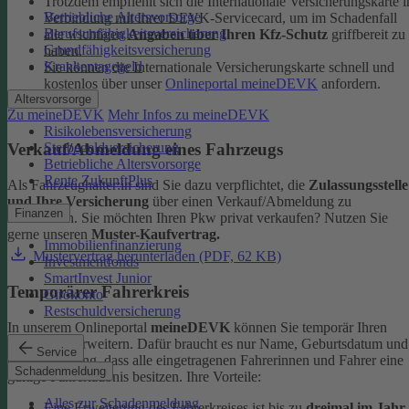
Trotzdem empfiehlt sich die Internationale Versicherungskarte i
Betriebliche Altersvorsorge
Verbindung mit Ihrer DEVK-Servicecard, um im Schadenfall
Berufsunfähigkeitsversicherung
alle wichtigen
Angaben über Ihren Kfz-Schutz
griffbereit zu
Grundfähigkeitsversicherung
haben.
Krankentagegeld
Sie können die Internationale Versicherungskarte schnell und
kostenlos über unser
Onlineportal meineDEVK
anfordern.
Altersvorsorge
Zu meineDEVK
Mehr Infos zu meineDEVK
Risikolebensversicherung
Sterbegeldversicherung
Verkauf/Abmeldung eines Fahrzeugs
Betriebliche Altersvorsorge
Rente ZukunftPlus
Als Fahrzeughalter:in sind Sie dazu verpflichtet, die
Zulassungsstelle
und Ihre Versicherung
über einen Verkauf/Abmeldung zu
Finanzen
informieren. Sie möchten Ihren Pkw privat verkaufen? Nutzen Sie
gerne unseren
Muster-Kaufvertrag.
Immobilienfinanzierung
Mustervertrag herunterladen (PDF, 62 KB)
Investmentfonds
SmartInvest Junior
Temporärer Fahrerkreis
Girokonto
Restschuldversicherung
In unserem Onlineportal
meineDEVK
können Sie temporär Ihren
Fahrerkreis erweitern. Dafür braucht es nur Name, Geburtsdatum und
Service
die Bestätigung, dass alle eingetragenen Fahrerinnen und Fahrer eine
Schadenmeldung
gültige Fahrerlaubnis besitzen.
Ihre Vorteile:
Alles zur Schadenmeldung
Eine Erweiterung des Fahrerkreises ist bis zu
dreimal im Jahr