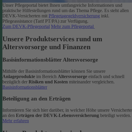
Unser Pflegeportal bietet Ihnen umfangreiche Informationen und
praktische Hilfestellungen rund um das Thema Pflege.
Es steht allen
DEVK-Versicherten mit
Pflegetagegeldversicherung
inkl.
Pflegeassistance (Tarif PT/PA) zur Verfügung.
Zum DEVK-Pflegeportal
Mehr zum Pflegeportal
Unsere Produktservices rund um
Altersvorsorge und Finanzen
Basisinformationsblätter Altersvorsorge
Mithilfe der Basisinformationsblätter können Sie unsere
Anlageprodukte
im Bereich
Altersvorsorge
einfach und schnell
bezüglich der
Risiken und Kosten
miteinander vergleichen.
Basisinformationsblätter
Beteiligung an den Erträgen
Informieren Sie sich hier darüber, in welcher Höhe unsere Versicherte
an den
Erträgen der DEVK-Lebensversicherung
beteiligt werden.
Mehr erfahren