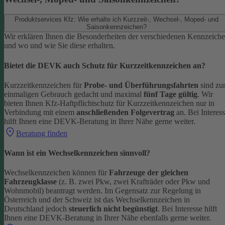
Produktservices Kfz: Wie erhalte ich Kurzzeit-, Wechsel-, Moped- und
Saisonkennzeichen?
Wir erklären Ihnen die Besonderheiten der verschiedenen Kennzeich
und wo und wie Sie diese erhalten.
Bietet die DEVK auch Schutz für Kurzzeitkennzeichen an?
Kurzzeitkennzeichen für
Probe- und Überführungsfahrten
sind z
einmaligen Gebrauch gedacht und maximal
fünf Tage gültig
. Wir
bieten Ihnen Kfz-Haftpflichtschutz für Kurzzeitkennzeichen nur in
Verbindung mit einem
anschließenden Folgevertrag
an.
Bei Interes
hilft Ihnen eine DEVK-Beratung in Ihrer Nähe gerne weiter.
Beratung finden
Wann ist ein Wechselkennzeichen sinnvoll?
Wechselkennzeichen können für
Fahrzeuge der gleichen
Fahrzeugklasse
(z. B. zwei Pkw, zwei Krafträder oder Pkw und
Wohnmobil) beantragt werden. Im Gegensatz zur Regelung in
Österreich und der Schweiz ist das Wechselkennzeichen in
Deutschland jedoch
steuerlich nicht begünstigt
.
Bei Interesse hilft
Ihnen eine DEVK-Beratung in Ihrer Nähe ebenfalls gerne weiter.