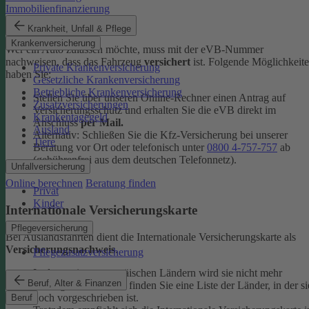
Immobilienfinanzierung
eVB-Nummer
Krankheit, Unfall & Pflege
Krankenversicherung
Wer ein Auto zulassen möchte, muss mit der eVB-Nummer
nachweisen, dass das Fahrzeug
versichert
ist. Folgende Möglichkeit
Private Krankenversicherung
haben Sie:
Gesetzliche Krankenversicherung
Betriebliche Krankenversicherung
Stellen Sie über unseren Online-Rechner einen Antrag auf
Zusatzversicherungen
Versicherungsschutz und erhalten Sie die eVB direkt im
Krankentagegeld
Anschluss
per Mail.
Ausland
Alternativ: Schließen Sie die Kfz-​Versicherung bei unserer
Tiere
Beratung vor Ort oder telefonisch unter
0800 4-​757-757
ab
(gebührenfrei aus dem deutschen Telefonnetz).
Unfallversicherung
Online berechnen
Beratung finden
Privat
Kinder
Internationale Versicherungskarte
Pflegeversicherung
Bei Auslandsfahrten dient die Internationale Versicherungskarte als
Versicherungsnachweis
.
Pflegezusatzversicherung
In den meisten europäischen Ländern wird sie nicht mehr
Beruf, Alter & Finanzen
verlangt. In den
FAQ
finden Sie eine Liste der Länder, in der si
noch vorgeschrieben ist.
Beruf