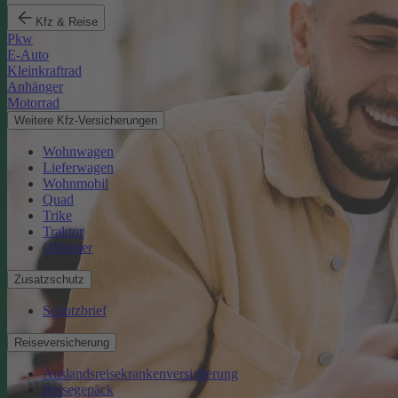
Kfz & Reise
Pkw
E-Auto
Kleinkraftrad
Anhänger
Motorrad
Weitere Kfz-Versicherungen
Wohnwagen
Lieferwagen
Wohnmobil
Quad
Trike
Traktor
Oldtimer
Zusatzschutz
Schutzbrief
Reiseversicherung
Auslandsreisekrankenversicherung
Reisegepäck