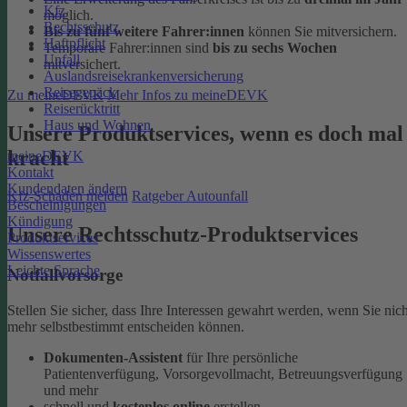
Kfz
möglich.
Rechtsschutz
Bis zu fünf weitere Fahrer:innen
können Sie mitversichern.
Haftpflicht
Temporäre Fahrer:innen sind
bis zu sechs Wochen
Unfall
mitversichert.
Auslandsreisekrankenversicherung
Reisegepäck
Zu meineDEVK
Mehr Infos zu meineDEVK
Reiserücktritt
Haus und Wohnen
Unsere Produktservices, wenn es doch mal
kracht
meineDEVK
Kontakt
Kundendaten ändern
Kfz-Schaden melden
Ratgeber Autounfall
Bescheinigungen
Kündigung
Unsere Rechtsschutz-Produktservices
Produktservices
Wissenswertes
Leichte Sprache
Notfallvorsorge
Stellen Sie sicher, dass Ihre Interessen gewahrt werden, wenn Sie nich
mehr selbstbestimmt entscheiden können.
Dokumenten-Assistent
für Ihre persönliche
Patientenverfügung, Vorsorgevollmacht, Betreuungsverfügung
und mehr
schnell und
kostenlos online
erstellen