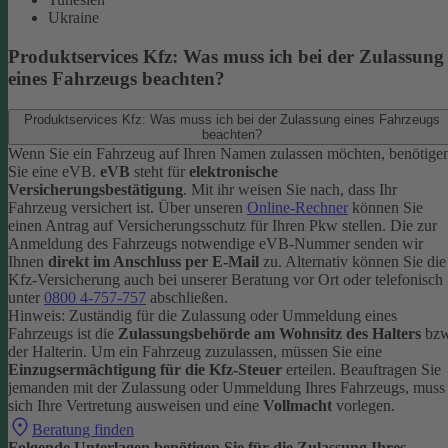
Ukraine
Produktservices Kfz: Was muss ich bei der Zulassung
eines Fahrzeugs beachten?
Produktservices Kfz: Was muss ich bei der Zulassung eines Fahrzeugs
beachten?
Wenn Sie ein Fahrzeug auf Ihren Namen zulassen möchten, benötige
Sie eine eVB.
eVB
steht für
elektronische
Versicherungsbestätigung
. Mit ihr weisen Sie nach, dass Ihr
Fahrzeug versichert ist.
Über unseren
Online-Rechner
können Sie
einen Antrag auf Versicherungsschutz für Ihren Pkw stellen. Die zur
Anmeldung des Fahrzeugs notwendige eVB-Nummer senden wir
Ihnen
direkt im Anschluss per E-Mail
zu.
Alternativ können Sie die
Kfz-Versicherung auch bei unserer Beratung vor Ort oder telefonisch
unter
0800 4-757-757
abschließen.
Hinweis: Zuständig für die Zulassung oder Ummeldung eines
Fahrzeugs ist die
Zulassungsbehörde am Wohnsitz des Halters
bzw
der Halterin.
Um ein Fahrzeug zuzulassen, müssen Sie eine
Einzugsermächtigung für die Kfz-Steuer
erteilen.
Beauftragen Sie
jemanden mit der Zulassung oder Ummeldung Ihres Fahrzeugs, muss
sich Ihre Vertretung ausweisen und eine
Vollmacht
vorlegen.
Beratung finden
Folgende Unterlagen benötigen Sie für die Zulassung Ihres