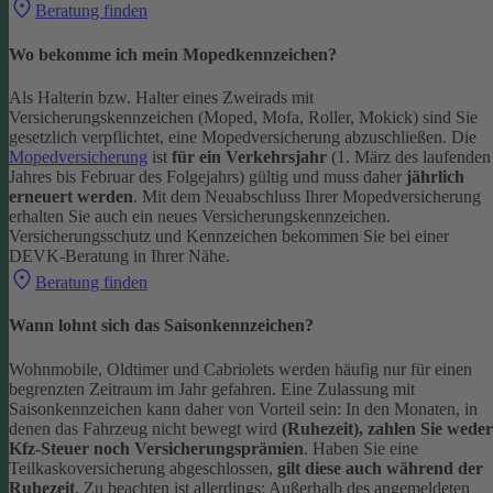
Beratung finden
Wo bekomme ich mein Mopedkennzeichen?
Als Halterin bzw. Halter eines Zweirads mit
Versicherungskennzeichen (Moped, Mofa, Roller, Mokick) sind Sie
gesetzlich verpflichtet, eine Mopedversicherung abzuschließen. Die
Mopedversicherung
ist
für ein Verkehrsjahr
(1. März des laufenden
Jahres bis Februar des Folgejahrs) gültig und muss daher
jährlich
erneuert werden
. Mit dem Neuabschluss Ihrer Mopedversicherung
erhalten Sie auch ein neues Versicherungskennzeichen.
Versicherungsschutz und Kennzeichen bekommen Sie bei einer
DEVK-Beratung in Ihrer Nähe.
Beratung finden
Wann lohnt sich das Saisonkennzeichen?
Wohnmobile, Oldtimer und Cabriolets werden häufig nur für einen
begrenzten Zeitraum im Jahr gefahren. Eine Zulassung mit
Saisonkennzeichen kann daher von Vorteil sein: In den Monaten, in
denen das Fahrzeug nicht bewegt wird
(Ruhezeit), zahlen Sie weder
Kfz-Steuer noch Versicherungsprämien
.
Haben Sie eine
Teilkaskoversicherung abgeschlossen,
gilt diese auch während der
Ruhezeit
. Zu beachten ist allerdings: Außerhalb des angemeldeten