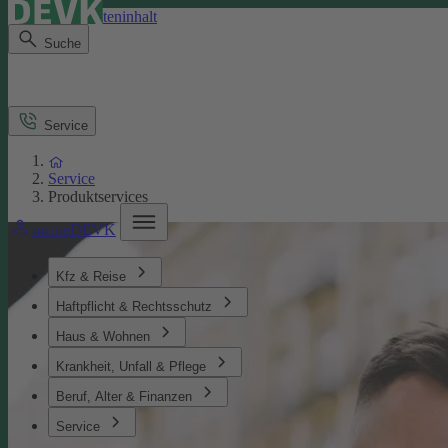
Direkt zum Seiteninhalt
Suche
Service
Service
Produktservices
meineDEVK
Kfz & Reise
Haftpflicht & Rechtsschutz
Haus & Wohnen
Krankheit, Unfall & Pflege
Beruf, Alter & Finanzen
Service