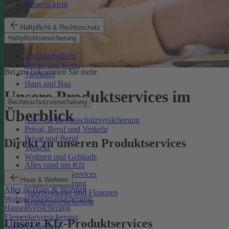
Reiserücktritt
Haftpflicht & Rechtsschutz
Haftpflichtversicherung
Privathaftpflicht
Dienst und Beruf
Bei uns bekommen Sie mehr
Tierhalter
Haus und Bau
Unsere Produktservices im
Rechtsschutzversicherung
Überblick
Alles zur Rechtsschutzversicherung
Privat, Beruf und Verkehr
Privat und Beruf
Direkt zu unseren Produktservices
Verkehr
Wohnen und Gebäude
Alles rund um Kfz
Rechtsschutz-Services
Haus & Wohnen
Pflegeversicherung
Alles zu Haus & Wohnen
Altersvorsorge und Finanzen
Wohngebäudeversicherung
Krankenversicherung
Hausratversicherung
Elementarversicherung
Unsere Kfz-Produktservices
Glasversicherung