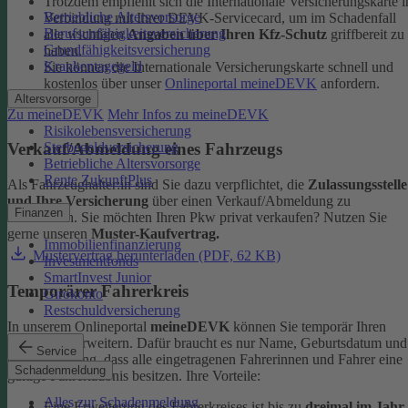
Trotzdem empfiehlt sich die Internationale Versicherungskarte i
Betriebliche Altersvorsorge
Verbindung mit Ihrer DEVK-Servicecard, um im Schadenfall
Berufsunfähigkeitsversicherung
alle wichtigen
Angaben über Ihren Kfz-Schutz
griffbereit zu
Grundfähigkeitsversicherung
haben.
Krankentagegeld
Sie können die Internationale Versicherungskarte schnell und
kostenlos über unser
Onlineportal meineDEVK
anfordern.
Altersvorsorge
Zu meineDEVK
Mehr Infos zu meineDEVK
Risikolebensversicherung
Sterbegeldversicherung
Verkauf/Abmeldung eines Fahrzeugs
Betriebliche Altersvorsorge
Rente ZukunftPlus
Als Fahrzeughalter:in sind Sie dazu verpflichtet, die
Zulassungsstelle
und Ihre Versicherung
über einen Verkauf/Abmeldung zu
Finanzen
informieren. Sie möchten Ihren Pkw privat verkaufen? Nutzen Sie
gerne unseren
Muster-Kaufvertrag.
Immobilienfinanzierung
Mustervertrag herunterladen (PDF, 62 KB)
Investmentfonds
SmartInvest Junior
Temporärer Fahrerkreis
Girokonto
Restschuldversicherung
In unserem Onlineportal
meineDEVK
können Sie temporär Ihren
Fahrerkreis erweitern. Dafür braucht es nur Name, Geburtsdatum und
Service
die Bestätigung, dass alle eingetragenen Fahrerinnen und Fahrer eine
Schadenmeldung
gültige Fahrerlaubnis besitzen.
Ihre Vorteile:
Alles zur Schadenmeldung
Eine Erweiterung des Fahrerkreises ist bis zu
dreimal im Jahr