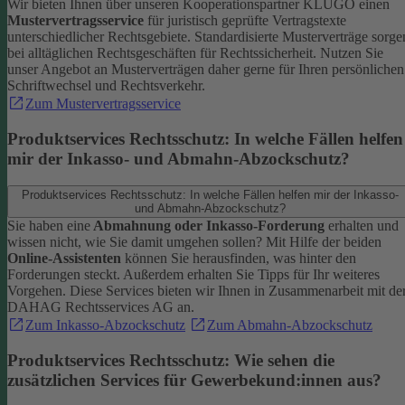
Wir bieten Ihnen über unseren Kooperationspartner KLUGO einen
Mustervertragsservice
für juristisch geprüfte Vertragstexte
unterschiedlicher Rechtsgebiete.
Standardisierte Musterverträge sorge
bei alltäglichen Rechtsgeschäften für Rechtssicherheit. Nutzen Sie
unser Angebot an Musterverträgen daher gerne für Ihren persönlichen
Schriftwechsel und Rechtsverkehr.
Zum Mustervertragsservice
Produktservices Rechtsschutz: In welche Fällen helfen
mir der Inkasso- und Abmahn-Abzockschutz?
Produktservices Rechtsschutz: In welche Fällen helfen mir der Inkasso-
und Abmahn-Abzockschutz?
Sie haben eine
Abmahnung oder Inkasso-Forderung
erhalten und
wissen nicht, wie Sie damit umgehen sollen? Mit Hilfe der beiden
Online-Assistenten
können Sie herausfinden, was hinter den
Forderungen steckt.
Außerdem erhalten Sie Tipps für Ihr weiteres
Vorgehen. Diese Services bieten wir Ihnen in Zusammenarbeit mit de
DAHAG Rechtsservices AG an.
Zum Inkasso-Abzockschutz
Zum Abmahn-Abzockschutz
Produktservices Rechtsschutz: Wie sehen die
zusätzlichen Services für Gewerbekund:innen aus?