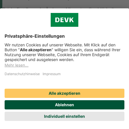
Bei der Erstellung oder Änderung Allgemeiner Geschäftsbedingunge
(AGB) ist eine Vielzahl rechtlicher Vorschriften zu beachten. Wir
helfen Ihnen dabei und vermitteln Ihnen versierte selbstständige
Rechtsbeistände, die Ihre
AGB nach deutschem Recht auf Herz u
Nieren prüfen
.
Die genannten Services werden Ihnen über das
Online-Portal der DAHAG Rechtsservices AG angeboten.
Zum Gewerbeservice
Beratungs-Rechtsschutz bei Unternehmensnachfolge
Wenn Sie Ihre Firma an eine Nachfolgerin oder einen Nachfolger
übergeben, sind viele rechtliche Fragen zu klären. Wir vermitteln Ihn
kompetente, selbstständige Rechtsanwältinnen und Rechtsanwälte, di
Sie beraten und Ihre Fragen zur
Unternehmensnachfolge
beantworten.
Rufen Sie einfach unsere telefonische Schadenhilfe
Rechtsschutz an:
0221 757-1996
.
Produktservices Krankenversicherung: Welche
Vorteile bietet mir die Krankenversicherungs-App der
DEVK?
Produktservices Krankenversicherung: Welche Vorteile bietet mir die