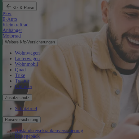
Kfz & Reise
Pkw
E-Auto
Kleinkraftrad
Anhänger
Motorrad
Weitere Kfz-Versicherungen
Wohnwagen
Lieferwagen
Wohnmobil
Quad
Trike
Traktor
Oldtimer
Zusatzschutz
Schutzbrief
Reiseversicherung
Auslandsreisekrankenversicherung
Reisegepäck