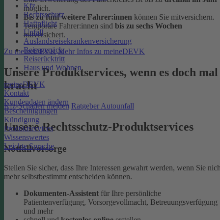
Kfz
möglich.
Rechtsschutz
Bis zu fünf weitere Fahrer:innen
können Sie mitversichern.
Haftpflicht
Temporäre Fahrer:innen sind
bis zu sechs Wochen
Unfall
mitversichert.
Auslandsreisekrankenversicherung
Reisegepäck
Zu meineDEVK
Mehr Infos zu meineDEVK
Reiserücktritt
Haus und Wohnen
Unsere Produktservices, wenn es doch mal
kracht
meineDEVK
Kontakt
Kundendaten ändern
Kfz-Schaden melden
Ratgeber Autounfall
Bescheinigungen
Kündigung
Unsere Rechtsschutz-Produktservices
Produktservices
Wissenswertes
Leichte Sprache
Notfallvorsorge
Stellen Sie sicher, dass Ihre Interessen gewahrt werden, wenn Sie nich
mehr selbstbestimmt entscheiden können.
Dokumenten-Assistent
für Ihre persönliche
Patientenverfügung, Vorsorgevollmacht, Betreuungsverfügung
und mehr
schnell und
kostenlos online
erstellen