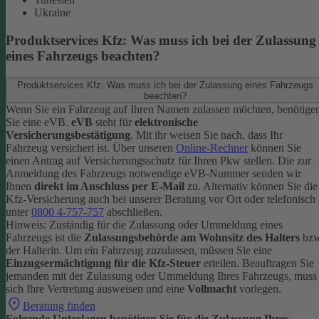
Ukraine
Produktservices Kfz: Was muss ich bei der Zulassung
eines Fahrzeugs beachten?
Produktservices Kfz: Was muss ich bei der Zulassung eines Fahrzeugs
beachten?
Wenn Sie ein Fahrzeug auf Ihren Namen zulassen möchten, benötige
Sie eine eVB.
eVB
steht für
elektronische
Versicherungsbestätigung
. Mit ihr weisen Sie nach, dass Ihr
Fahrzeug versichert ist.
Über unseren
Online-Rechner
können Sie
einen Antrag auf Versicherungsschutz für Ihren Pkw stellen. Die zur
Anmeldung des Fahrzeugs notwendige eVB-Nummer senden wir
Ihnen
direkt im Anschluss per E-Mail
zu.
Alternativ können Sie die
Kfz-Versicherung auch bei unserer Beratung vor Ort oder telefonisch
unter
0800 4-757-757
abschließen.
Hinweis: Zuständig für die Zulassung oder Ummeldung eines
Fahrzeugs ist die
Zulassungsbehörde am Wohnsitz des Halters
bzw
der Halterin.
Um ein Fahrzeug zuzulassen, müssen Sie eine
Einzugsermächtigung für die Kfz-Steuer
erteilen.
Beauftragen Sie
jemanden mit der Zulassung oder Ummeldung Ihres Fahrzeugs, muss
sich Ihre Vertretung ausweisen und eine
Vollmacht
vorlegen.
Beratung finden
Folgende Unterlagen benötigen Sie für die Zulassung Ihres