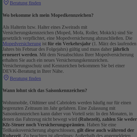
Beratung finden
Wo bekomme ich mein Mopedkennzeichen?
Als Halterin bzw. Halter eines Zweirads mit
Versicherungskennzeichen (Moped, Mofa, Roller, Mokick) sind Sie
gesetzlich verpflichtet, eine Mopedversicherung abzuschließen. Die
Mopedversicherung
ist
für ein Verkehrsjahr
(1. März des laufenden
Jahres bis Februar des Folgejahrs) gültig und muss daher
jährlich
erneuert werden
. Mit dem Neuabschluss Ihrer Mopedversicherung
erhalten Sie auch ein neues Versicherungskennzeichen.
Versicherungsschutz und Kennzeichen bekommen Sie bei einer
DEVK-Beratung in Ihrer Nähe.
Beratung finden
Wann lohnt sich das Saisonkennzeichen?
Wohnmobile, Oldtimer und Cabriolets werden häufig nur für einen
begrenzten Zeitraum im Jahr gefahren. Eine Zulassung mit
Saisonkennzeichen kann daher von Vorteil sein: In den Monaten, in
denen das Fahrzeug nicht bewegt wird
(Ruhezeit), zahlen Sie weder
Kfz-Steuer noch Versicherungsprämien
.
Haben Sie eine
Teilkaskoversicherung abgeschlossen,
gilt diese auch während der
Ruhezeit
. Zu beachten ist allerdings: Außerhalb des angemeldeten