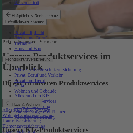
Reiserücktritt
Haftpflicht & Rechtsschutz
Haftpflichtversicherung
Privathaftpflicht
Dienst und Beruf
Bei uns bekommen Sie mehr
Tierhalter
Haus und Bau
Unsere Produktservices im
Rechtsschutzversicherung
Überblick
Alles zur Rechtsschutzversicherung
Privat, Beruf und Verkehr
Privat und Beruf
Direkt zu unseren Produktservices
Verkehr
Wohnen und Gebäude
Alles rund um Kfz
Rechtsschutz-Services
Haus & Wohnen
Pflegeversicherung
Alles zu Haus & Wohnen
Altersvorsorge und Finanzen
Wohngebäudeversicherung
Krankenversicherung
Hausratversicherung
Elementarversicherung
Unsere Kfz-Produktservices
Glasversicherung