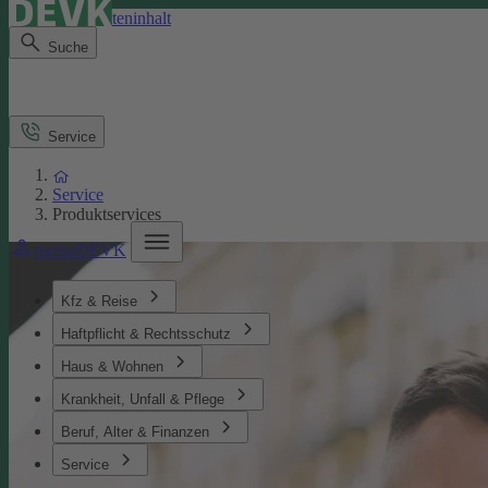
Direkt zum Seiteninhalt
Suche
Service
Service
Produktservices
meineDEVK
Kfz & Reise
Haftpflicht & Rechtsschutz
Haus & Wohnen
Krankheit, Unfall & Pflege
Beruf, Alter & Finanzen
Service