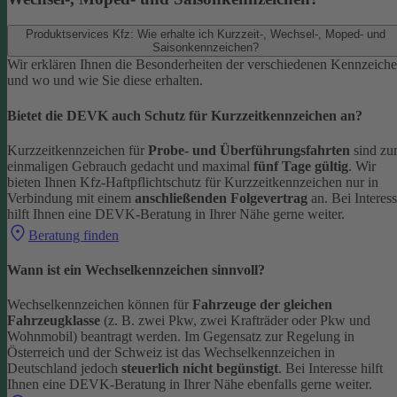
Produktservices Kfz: Wie erhalte ich Kurzzeit-, Wechsel-, Moped- und
Saisonkennzeichen?
Wir erklären Ihnen die Besonderheiten der verschiedenen Kennzeich
und wo und wie Sie diese erhalten.
Bietet die DEVK auch Schutz für Kurzzeitkennzeichen an?
Kurzzeitkennzeichen für
Probe- und Überführungsfahrten
sind z
einmaligen Gebrauch gedacht und maximal
fünf Tage gültig
. Wir
bieten Ihnen Kfz-Haftpflichtschutz für Kurzzeitkennzeichen nur in
Verbindung mit einem
anschließenden Folgevertrag
an.
Bei Interes
hilft Ihnen eine DEVK-Beratung in Ihrer Nähe gerne weiter.
Beratung finden
Wann ist ein Wechselkennzeichen sinnvoll?
Wechselkennzeichen können für
Fahrzeuge der gleichen
Fahrzeugklasse
(z. B. zwei Pkw, zwei Krafträder oder Pkw und
Wohnmobil) beantragt werden. Im Gegensatz zur Regelung in
Österreich und der Schweiz ist das Wechselkennzeichen in
Deutschland jedoch
steuerlich nicht begünstigt
.
Bei Interesse hilft
Ihnen eine DEVK-Beratung in Ihrer Nähe ebenfalls gerne weiter.