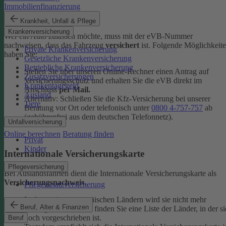
Immobilienfinanzierung
eVB-Nummer
Krankheit, Unfall & Pflege
Krankenversicherung
Wer ein Auto zulassen möchte, muss mit der eVB-Nummer
nachweisen, dass das Fahrzeug
versichert
ist. Folgende Möglichkeit
Private Krankenversicherung
haben Sie:
Gesetzliche Krankenversicherung
Betriebliche Krankenversicherung
Stellen Sie über unseren Online-Rechner einen Antrag auf
Zusatzversicherungen
Versicherungsschutz und erhalten Sie die eVB direkt im
Krankentagegeld
Anschluss
per Mail.
Ausland
Alternativ: Schließen Sie die Kfz-​Versicherung bei unserer
Tiere
Beratung vor Ort oder telefonisch unter
0800 4-​757-757
ab
(gebührenfrei aus dem deutschen Telefonnetz).
Unfallversicherung
Online berechnen
Beratung finden
Privat
Kinder
Internationale Versicherungskarte
Pflegeversicherung
Bei Auslandsfahrten dient die Internationale Versicherungskarte als
Versicherungsnachweis
.
Pflegezusatzversicherung
In den meisten europäischen Ländern wird sie nicht mehr
Beruf, Alter & Finanzen
verlangt. In den
FAQ
finden Sie eine Liste der Länder, in der si
noch vorgeschrieben ist.
Beruf