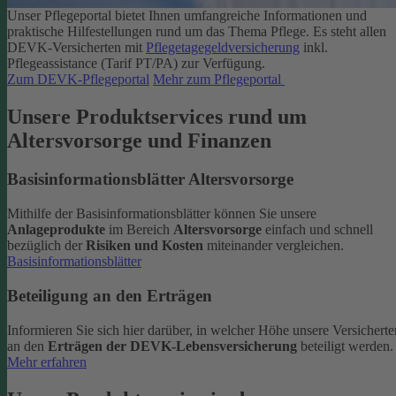
Unser Pflegeportal bietet Ihnen umfangreiche Informationen und
praktische Hilfestellungen rund um das Thema Pflege.
Es steht allen
DEVK-Versicherten mit
Pflegetagegeldversicherung
inkl.
Pflegeassistance (Tarif PT/PA) zur Verfügung.
Zum DEVK-Pflegeportal
Mehr zum Pflegeportal
Unsere Produktservices rund um
Altersvorsorge und Finanzen
Basisinformationsblätter Altersvorsorge
Mithilfe der Basisinformationsblätter können Sie unsere
Anlageprodukte
im Bereich
Altersvorsorge
einfach und schnell
bezüglich der
Risiken und Kosten
miteinander vergleichen.
Basisinformationsblätter
Beteiligung an den Erträgen
Informieren Sie sich hier darüber, in welcher Höhe unsere Versicherte
an den
Erträgen der DEVK-Lebensversicherung
beteiligt werden.
Mehr erfahren