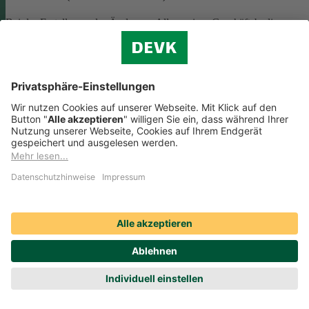
Bei der Erstellung oder Änderung Allgemeiner Geschäftsbedingunge
(AGB) ist eine Vielzahl rechtlicher Vorschriften zu beachten. Wir
helfen Ihnen dabei und vermitteln Ihnen versierte selbstständige
Rechtsbeistände, die Ihre
AGB nach deutschem Recht auf Herz u
Nieren prüfen
.
Die genannten Services werden Ihnen über das
Online-Portal der DAHAG Rechtsservices AG angeboten.
Zum Gewerbeservice
Beratungs-Rechtsschutz bei Unternehmensnachfolge
Wenn Sie Ihre Firma an eine Nachfolgerin oder einen Nachfolger
übergeben, sind viele rechtliche Fragen zu klären. Wir vermitteln Ihn
kompetente, selbstständige Rechtsanwältinnen und Rechtsanwälte, di
Sie beraten und Ihre Fragen zur
Unternehmensnachfolge
beantworten.
Rufen Sie einfach unsere telefonische Schadenhilfe
Rechtsschutz an:
0221 757-1996
.
Produktservices Krankenversicherung: Welche
Vorteile bietet mir die Krankenversicherungs-App der
DEVK?
Produktservices Krankenversicherung: Welche Vorteile bietet mir die