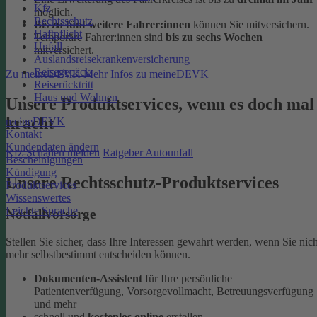
Kfz
möglich.
Rechtsschutz
Bis zu fünf weitere Fahrer:innen
können Sie mitversichern.
Haftpflicht
Temporäre Fahrer:innen sind
bis zu sechs Wochen
Unfall
mitversichert.
Auslandsreisekrankenversicherung
Reisegepäck
Zu meineDEVK
Mehr Infos zu meineDEVK
Reiserücktritt
Haus und Wohnen
Unsere Produktservices, wenn es doch mal
kracht
meineDEVK
Kontakt
Kundendaten ändern
Kfz-Schaden melden
Ratgeber Autounfall
Bescheinigungen
Kündigung
Unsere Rechtsschutz-Produktservices
Produktservices
Wissenswertes
Leichte Sprache
Notfallvorsorge
Stellen Sie sicher, dass Ihre Interessen gewahrt werden, wenn Sie nich
mehr selbstbestimmt entscheiden können.
Dokumenten-Assistent
für Ihre persönliche
Patientenverfügung, Vorsorgevollmacht, Betreuungsverfügung
und mehr
schnell und
kostenlos online
erstellen