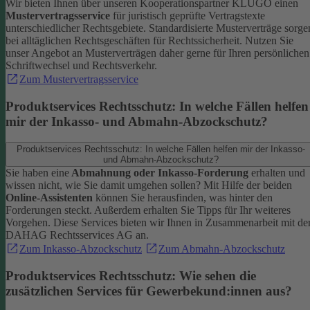
Wir bieten Ihnen über unseren Kooperationspartner KLUGO einen
Mustervertragsservice
für juristisch geprüfte Vertragstexte
unterschiedlicher Rechtsgebiete.
Standardisierte Musterverträge sorge
bei alltäglichen Rechtsgeschäften für Rechtssicherheit. Nutzen Sie
unser Angebot an Musterverträgen daher gerne für Ihren persönlichen
Schriftwechsel und Rechtsverkehr.
Zum Mustervertragsservice
Produktservices Rechtsschutz: In welche Fällen helfen
mir der Inkasso- und Abmahn-Abzockschutz?
Produktservices Rechtsschutz: In welche Fällen helfen mir der Inkasso-
und Abmahn-Abzockschutz?
Sie haben eine
Abmahnung oder Inkasso-Forderung
erhalten und
wissen nicht, wie Sie damit umgehen sollen? Mit Hilfe der beiden
Online-Assistenten
können Sie herausfinden, was hinter den
Forderungen steckt.
Außerdem erhalten Sie Tipps für Ihr weiteres
Vorgehen. Diese Services bieten wir Ihnen in Zusammenarbeit mit de
DAHAG Rechtsservices AG an.
Zum Inkasso-Abzockschutz
Zum Abmahn-Abzockschutz
Produktservices Rechtsschutz: Wie sehen die
zusätzlichen Services für Gewerbekund:innen aus?