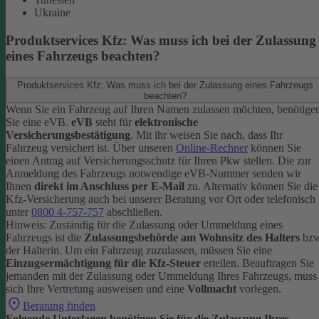
Ukraine
Produktservices Kfz: Was muss ich bei der Zulassung
eines Fahrzeugs beachten?
Produktservices Kfz: Was muss ich bei der Zulassung eines Fahrzeugs
beachten?
Wenn Sie ein Fahrzeug auf Ihren Namen zulassen möchten, benötige
Sie eine eVB.
eVB
steht für
elektronische
Versicherungsbestätigung
. Mit ihr weisen Sie nach, dass Ihr
Fahrzeug versichert ist.
Über unseren
Online-Rechner
können Sie
einen Antrag auf Versicherungsschutz für Ihren Pkw stellen. Die zur
Anmeldung des Fahrzeugs notwendige eVB-Nummer senden wir
Ihnen
direkt im Anschluss per E-Mail
zu.
Alternativ können Sie die
Kfz-Versicherung auch bei unserer Beratung vor Ort oder telefonisch
unter
0800 4-757-757
abschließen.
Hinweis: Zuständig für die Zulassung oder Ummeldung eines
Fahrzeugs ist die
Zulassungsbehörde am Wohnsitz des Halters
bzw
der Halterin.
Um ein Fahrzeug zuzulassen, müssen Sie eine
Einzugsermächtigung für die Kfz-Steuer
erteilen.
Beauftragen Sie
jemanden mit der Zulassung oder Ummeldung Ihres Fahrzeugs, muss
sich Ihre Vertretung ausweisen und eine
Vollmacht
vorlegen.
Beratung finden
Folgende Unterlagen benötigen Sie für die Zulassung Ihres