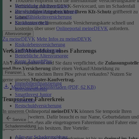
Trotzdem empfiehlt sich die Internationale Versicherungskarte i
Betriebliche Altersvorsorge
Verbindung mit Ihrer DEVK-Servicecard, um im Schadenfall
Berufsunfähigkeitsversicherung
alle wichtigen
Angaben über Ihren Kfz-Schutz
griffbereit zu
Grundfähigkeitsversicherung
haben.
Krankentagegeld
Sie können die Internationale Versicherungskarte schnell und
kostenlos über unser
Onlineportal meineDEVK
anfordern.
Altersvorsorge
Zu meineDEVK
Mehr Infos zu meineDEVK
Risikolebensversicherung
Sterbegeldversicherung
Verkauf/Abmeldung eines Fahrzeugs
Betriebliche Altersvorsorge
Rente ZukunftPlus
Als Fahrzeughalter:in sind Sie dazu verpflichtet, die
Zulassungsstelle
und Ihre Versicherung
über einen Verkauf/Abmeldung zu
Finanzen
informieren. Sie möchten Ihren Pkw privat verkaufen? Nutzen Sie
gerne unseren
Muster-Kaufvertrag.
Immobilienfinanzierung
Mustervertrag herunterladen (PDF, 62 KB)
Investmentfonds
SmartInvest Junior
Temporärer Fahrerkreis
Girokonto
Restschuldversicherung
In unserem Onlineportal
meineDEVK
können Sie temporär Ihren
Fahrerkreis erweitern. Dafür braucht es nur Name, Geburtsdatum und
Service
die Bestätigung, dass alle eingetragenen Fahrerinnen und Fahrer eine
Schadenmeldung
gültige Fahrerlaubnis besitzen.
Ihre Vorteile:
Alles zur Schadenmeldung
Eine Erweiterung des Fahrerkreises ist bis zu
dreimal im Jahr