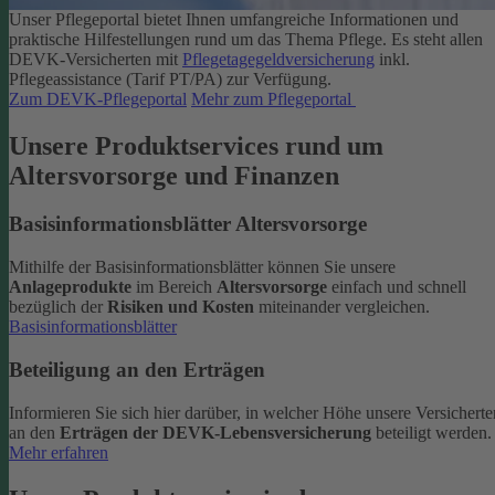
Unser Pflegeportal bietet Ihnen umfangreiche Informationen und
praktische Hilfestellungen rund um das Thema Pflege.
Es steht allen
DEVK-Versicherten mit
Pflegetagegeldversicherung
inkl.
Pflegeassistance (Tarif PT/PA) zur Verfügung.
Zum DEVK-Pflegeportal
Mehr zum Pflegeportal
Unsere Produktservices rund um
Altersvorsorge und Finanzen
Basisinformationsblätter Altersvorsorge
Mithilfe der Basisinformationsblätter können Sie unsere
Anlageprodukte
im Bereich
Altersvorsorge
einfach und schnell
bezüglich der
Risiken und Kosten
miteinander vergleichen.
Basisinformationsblätter
Beteiligung an den Erträgen
Informieren Sie sich hier darüber, in welcher Höhe unsere Versicherte
an den
Erträgen der DEVK-Lebensversicherung
beteiligt werden.
Mehr erfahren