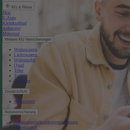
Kfz & Reise
Pkw
E-Auto
Kleinkraftrad
Anhänger
Motorrad
Weitere Kfz-Versicherungen
Wohnwagen
Lieferwagen
Wohnmobil
Quad
Trike
Traktor
Oldtimer
Zusatzschutz
Schutzbrief
Reiseversicherung
Auslandsreisekrankenversicherung
Reisegepäck