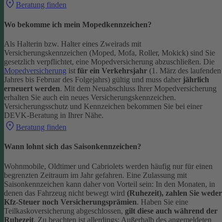
Beratung finden
Wo bekomme ich mein Mopedkennzeichen?
Als Halterin bzw. Halter eines Zweirads mit
Versicherungskennzeichen (Moped, Mofa, Roller, Mokick) sind Sie
gesetzlich verpflichtet, eine Mopedversicherung abzuschließen. Die
Mopedversicherung
ist
für ein Verkehrsjahr
(1. März des laufenden
Jahres bis Februar des Folgejahrs) gültig und muss daher
jährlich
erneuert werden
. Mit dem Neuabschluss Ihrer Mopedversicherung
erhalten Sie auch ein neues Versicherungskennzeichen.
Versicherungsschutz und Kennzeichen bekommen Sie bei einer
DEVK-Beratung in Ihrer Nähe.
Beratung finden
Wann lohnt sich das Saisonkennzeichen?
Wohnmobile, Oldtimer und Cabriolets werden häufig nur für einen
begrenzten Zeitraum im Jahr gefahren. Eine Zulassung mit
Saisonkennzeichen kann daher von Vorteil sein: In den Monaten, in
denen das Fahrzeug nicht bewegt wird
(Ruhezeit), zahlen Sie weder
Kfz-Steuer noch Versicherungsprämien
.
Haben Sie eine
Teilkaskoversicherung abgeschlossen,
gilt diese auch während der
Ruhezeit
. Zu beachten ist allerdings: Außerhalb des angemeldeten