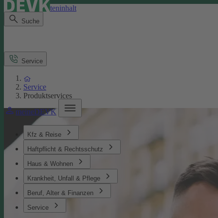
Direkt zum Seiteninhalt
Suche
Service
Service
Produktservices
meineDEVK
Kfz & Reise
Haftpflicht & Rechtsschutz
Haus & Wohnen
Krankheit, Unfall & Pflege
Beruf, Alter & Finanzen
Service