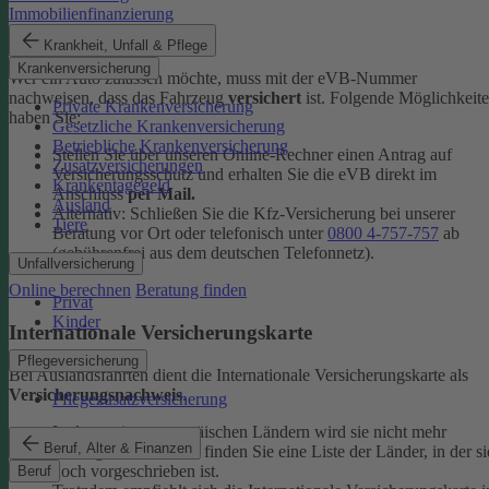
Immobilienfinanzierung
eVB-Nummer
Krankheit, Unfall & Pflege
Krankenversicherung
Wer ein Auto zulassen möchte, muss mit der eVB-Nummer
nachweisen, dass das Fahrzeug
versichert
ist. Folgende Möglichkeit
Private Krankenversicherung
haben Sie:
Gesetzliche Krankenversicherung
Betriebliche Krankenversicherung
Stellen Sie über unseren Online-Rechner einen Antrag auf
Zusatzversicherungen
Versicherungsschutz und erhalten Sie die eVB direkt im
Krankentagegeld
Anschluss
per Mail.
Ausland
Alternativ: Schließen Sie die Kfz-​Versicherung bei unserer
Tiere
Beratung vor Ort oder telefonisch unter
0800 4-​757-757
ab
(gebührenfrei aus dem deutschen Telefonnetz).
Unfallversicherung
Online berechnen
Beratung finden
Privat
Kinder
Internationale Versicherungskarte
Pflegeversicherung
Bei Auslandsfahrten dient die Internationale Versicherungskarte als
Versicherungsnachweis
.
Pflegezusatzversicherung
In den meisten europäischen Ländern wird sie nicht mehr
Beruf, Alter & Finanzen
verlangt. In den
FAQ
finden Sie eine Liste der Länder, in der si
noch vorgeschrieben ist.
Beruf