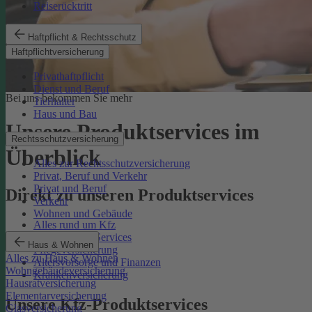
Reiserücktritt
Haftpflicht & Rechtsschutz
Haftpflichtversicherung
Privathaftpflicht
Dienst und Beruf
Bei uns bekommen Sie mehr
Tierhalter
Haus und Bau
Unsere Produktservices im
Rechtsschutzversicherung
Überblick
Alles zur Rechtsschutzversicherung
Privat, Beruf und Verkehr
Privat und Beruf
Direkt zu unseren Produktservices
Verkehr
Wohnen und Gebäude
Alles rund um Kfz
Rechtsschutz-Services
Haus & Wohnen
Pflegeversicherung
Alles zu Haus & Wohnen
Altersvorsorge und Finanzen
Wohngebäudeversicherung
Krankenversicherung
Hausratversicherung
Elementarversicherung
Unsere Kfz-Produktservices
Glasversicherung