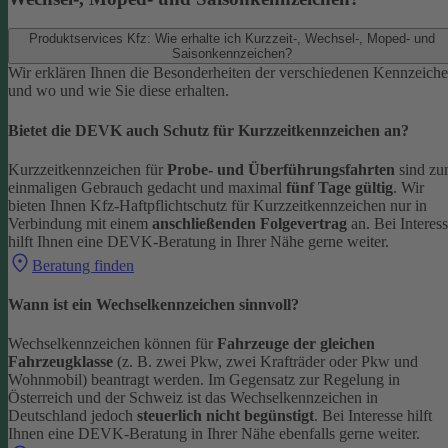
Produktservices Kfz: Wie erhalte ich Kurzzeit-, Wechsel-, Moped- und
Saisonkennzeichen?
Wir erklären Ihnen die Besonderheiten der verschiedenen Kennzeich
und wo und wie Sie diese erhalten.
Bietet die DEVK auch Schutz für Kurzzeitkennzeichen an?
Kurzzeitkennzeichen für
Probe- und Überführungsfahrten
sind z
einmaligen Gebrauch gedacht und maximal
fünf Tage gültig
. Wir
bieten Ihnen Kfz-Haftpflichtschutz für Kurzzeitkennzeichen nur in
Verbindung mit einem
anschließenden Folgevertrag
an.
Bei Interes
hilft Ihnen eine DEVK-Beratung in Ihrer Nähe gerne weiter.
Beratung finden
Wann ist ein Wechselkennzeichen sinnvoll?
Wechselkennzeichen können für
Fahrzeuge der gleichen
Fahrzeugklasse
(z. B. zwei Pkw, zwei Krafträder oder Pkw und
Wohnmobil) beantragt werden. Im Gegensatz zur Regelung in
Österreich und der Schweiz ist das Wechselkennzeichen in
Deutschland jedoch
steuerlich nicht begünstigt
.
Bei Interesse hilft
Ihnen eine DEVK-Beratung in Ihrer Nähe ebenfalls gerne weiter.