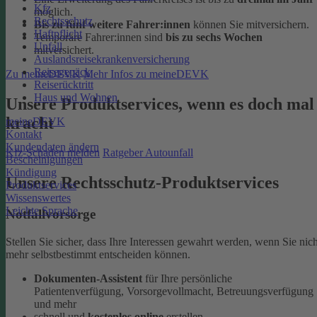
Kfz
möglich.
Rechtsschutz
Bis zu fünf weitere Fahrer:innen
können Sie mitversichern.
Haftpflicht
Temporäre Fahrer:innen sind
bis zu sechs Wochen
Unfall
mitversichert.
Auslandsreisekrankenversicherung
Reisegepäck
Zu meineDEVK
Mehr Infos zu meineDEVK
Reiserücktritt
Haus und Wohnen
Unsere Produktservices, wenn es doch mal
kracht
meineDEVK
Kontakt
Kundendaten ändern
Kfz-Schaden melden
Ratgeber Autounfall
Bescheinigungen
Kündigung
Unsere Rechtsschutz-Produktservices
Produktservices
Wissenswertes
Leichte Sprache
Notfallvorsorge
Stellen Sie sicher, dass Ihre Interessen gewahrt werden, wenn Sie nich
mehr selbstbestimmt entscheiden können.
Dokumenten-Assistent
für Ihre persönliche
Patientenverfügung, Vorsorgevollmacht, Betreuungsverfügung
und mehr
schnell und
kostenlos online
erstellen