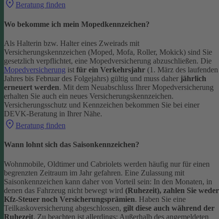
Beratung finden
Wo bekomme ich mein Mopedkennzeichen?
Als Halterin bzw. Halter eines Zweirads mit
Versicherungskennzeichen (Moped, Mofa, Roller, Mokick) sind Sie
gesetzlich verpflichtet, eine Mopedversicherung abzuschließen. Die
Mopedversicherung
ist
für ein Verkehrsjahr
(1. März des laufenden
Jahres bis Februar des Folgejahrs) gültig und muss daher
jährlich
erneuert werden
. Mit dem Neuabschluss Ihrer Mopedversicherung
erhalten Sie auch ein neues Versicherungskennzeichen.
Versicherungsschutz und Kennzeichen bekommen Sie bei einer
DEVK-Beratung in Ihrer Nähe.
Beratung finden
Wann lohnt sich das Saisonkennzeichen?
Wohnmobile, Oldtimer und Cabriolets werden häufig nur für einen
begrenzten Zeitraum im Jahr gefahren. Eine Zulassung mit
Saisonkennzeichen kann daher von Vorteil sein: In den Monaten, in
denen das Fahrzeug nicht bewegt wird
(Ruhezeit), zahlen Sie weder
Kfz-Steuer noch Versicherungsprämien
.
Haben Sie eine
Teilkaskoversicherung abgeschlossen,
gilt diese auch während der
Ruhezeit
. Zu beachten ist allerdings: Außerhalb des angemeldeten