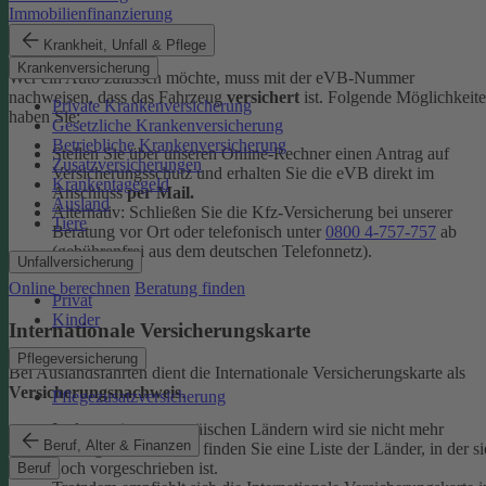
Immobilienfinanzierung
eVB-Nummer
Krankheit, Unfall & Pflege
Krankenversicherung
Wer ein Auto zulassen möchte, muss mit der eVB-Nummer
nachweisen, dass das Fahrzeug
versichert
ist. Folgende Möglichkeit
Private Krankenversicherung
haben Sie:
Gesetzliche Krankenversicherung
Betriebliche Krankenversicherung
Stellen Sie über unseren Online-Rechner einen Antrag auf
Zusatzversicherungen
Versicherungsschutz und erhalten Sie die eVB direkt im
Krankentagegeld
Anschluss
per Mail.
Ausland
Alternativ: Schließen Sie die Kfz-​Versicherung bei unserer
Tiere
Beratung vor Ort oder telefonisch unter
0800 4-​757-757
ab
(gebührenfrei aus dem deutschen Telefonnetz).
Unfallversicherung
Online berechnen
Beratung finden
Privat
Kinder
Internationale Versicherungskarte
Pflegeversicherung
Bei Auslandsfahrten dient die Internationale Versicherungskarte als
Versicherungsnachweis
.
Pflegezusatzversicherung
In den meisten europäischen Ländern wird sie nicht mehr
Beruf, Alter & Finanzen
verlangt. In den
FAQ
finden Sie eine Liste der Länder, in der si
noch vorgeschrieben ist.
Beruf