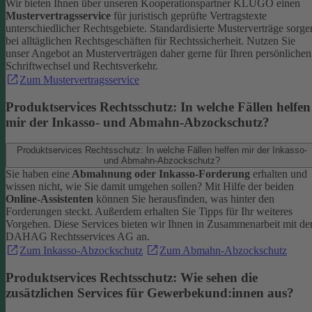
Wir bieten Ihnen über unseren Kooperationspartner KLUGO einen
Mustervertragsservice
für juristisch geprüfte Vertragstexte
unterschiedlicher Rechtsgebiete.
Standardisierte Musterverträge sorge
bei alltäglichen Rechtsgeschäften für Rechtssicherheit. Nutzen Sie
unser Angebot an Musterverträgen daher gerne für Ihren persönlichen
Schriftwechsel und Rechtsverkehr.
Zum Mustervertragsservice
Produktservices Rechtsschutz: In welche Fällen helfen
mir der Inkasso- und Abmahn-Abzockschutz?
Produktservices Rechtsschutz: In welche Fällen helfen mir der Inkasso-
und Abmahn-Abzockschutz?
Sie haben eine
Abmahnung oder Inkasso-Forderung
erhalten und
wissen nicht, wie Sie damit umgehen sollen? Mit Hilfe der beiden
Online-Assistenten
können Sie herausfinden, was hinter den
Forderungen steckt.
Außerdem erhalten Sie Tipps für Ihr weiteres
Vorgehen. Diese Services bieten wir Ihnen in Zusammenarbeit mit de
DAHAG Rechtsservices AG an.
Zum Inkasso-Abzockschutz
Zum Abmahn-Abzockschutz
Produktservices Rechtsschutz: Wie sehen die
zusätzlichen Services für Gewerbekund:innen aus?