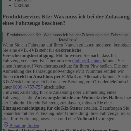
Ukraine
Produktservices Kfz: Was muss ich bei der Zulassung
eines Fahrzeugs beachten?
Produktservices Kfz: Was muss ich bei der Zulassung eines Fahrzeugs
beachten?
Wenn Sie ein Fahrzeug auf Ihren Namen zulassen möchten, benötige
Sie eine eVB.
eVB
steht für
elektronische
Versicherungsbestätigung
. Mit ihr weisen Sie nach, dass Ihr
Fahrzeug versichert ist.
Über unseren
Online-Rechner
können Sie
einen Antrag auf Versicherungsschutz für Ihren Pkw stellen. Die zur
Anmeldung des Fahrzeugs notwendige eVB-Nummer senden wir
Ihnen
direkt im Anschluss per E-Mail
zu.
Alternativ können Sie die
Kfz-Versicherung auch bei unserer Beratung vor Ort oder telefonisch
unter
0800 4-757-757
abschließen.
Hinweis: Zuständig für die Zulassung oder Ummeldung eines
Fahrzeugs ist die
Zulassungsbehörde am Wohnsitz des Halters
bzw
der Halterin.
Um ein Fahrzeug zuzulassen, müssen Sie eine
Einzugsermächtigung für die Kfz-Steuer
erteilen.
Beauftragen Sie
jemanden mit der Zulassung oder Ummeldung Ihres Fahrzeugs, muss
sich Ihre Vertretung ausweisen und eine
Vollmacht
vorlegen.
Beratung finden
Folgende Unterlagen benötigen Sie für die Zulassung Ihres