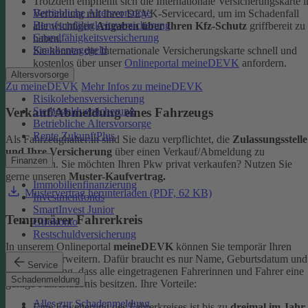
Trotzdem empfiehlt sich die Internationale Versicherungskarte i
Betriebliche Altersvorsorge
Verbindung mit Ihrer DEVK-Servicecard, um im Schadenfall
Berufsunfähigkeitsversicherung
alle wichtigen
Angaben über Ihren Kfz-Schutz
griffbereit zu
Grundfähigkeitsversicherung
haben.
Krankentagegeld
Sie können die Internationale Versicherungskarte schnell und
kostenlos über unser
Onlineportal meineDEVK
anfordern.
Altersvorsorge
Zu meineDEVK
Mehr Infos zu meineDEVK
Risikolebensversicherung
Sterbegeldversicherung
Verkauf/Abmeldung eines Fahrzeugs
Betriebliche Altersvorsorge
Rente ZukunftPlus
Als Fahrzeughalter:in sind Sie dazu verpflichtet, die
Zulassungsstelle
und Ihre Versicherung
über einen Verkauf/Abmeldung zu
Finanzen
informieren. Sie möchten Ihren Pkw privat verkaufen? Nutzen Sie
gerne unseren
Muster-Kaufvertrag.
Immobilienfinanzierung
Mustervertrag herunterladen (PDF, 62 KB)
Investmentfonds
SmartInvest Junior
Temporärer Fahrerkreis
Girokonto
Restschuldversicherung
In unserem Onlineportal
meineDEVK
können Sie temporär Ihren
Fahrerkreis erweitern. Dafür braucht es nur Name, Geburtsdatum und
Service
die Bestätigung, dass alle eingetragenen Fahrerinnen und Fahrer eine
Schadenmeldung
gültige Fahrerlaubnis besitzen.
Ihre Vorteile:
Alles zur Schadenmeldung
Eine Erweiterung des Fahrerkreises ist bis zu
dreimal im Jahr