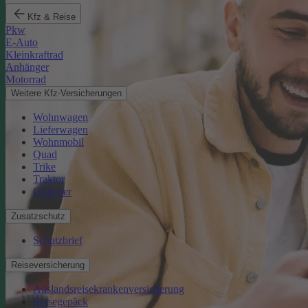
Kfz & Reise
Pkw
E-Auto
Kleinkraftrad
Anhänger
Motorrad
Weitere Kfz-Versicherungen
Wohnwagen
Lieferwagen
Wohnmobil
Quad
Trike
Traktor
Oldtimer
Zusatzschutz
Schutzbrief
Reiseversicherung
Auslandsreisekrankenversicherung
Reisegepäck