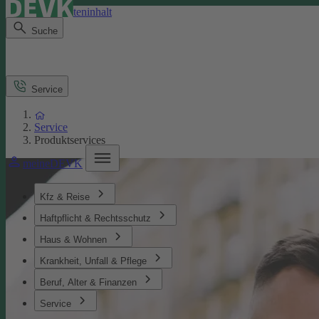
Direkt zum Seiteninhalt
Suche
Service
Service
Produktservices
meineDEVK
Kfz & Reise
Haftpflicht & Rechtsschutz
Haus & Wohnen
Krankheit, Unfall & Pflege
Beruf, Alter & Finanzen
Service