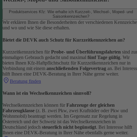
Produktservices Kfz: Wie erhalte ich Kurzzeit-, Wechsel-, Moped- und
Saisonkennzeichen?
Wir erklären Ihnen die Besonderheiten der verschiedenen Kennzeich
und wo und wie Sie diese erhalten.
Bietet die DEVK auch Schutz für Kurzzeitkennzeichen an?
Kurzzeitkennzeichen für
Probe- und Überführungsfahrten
sind z
einmaligen Gebrauch gedacht und maximal
fünf Tage gültig
. Wir
bieten Ihnen Kfz-Haftpflichtschutz für Kurzzeitkennzeichen nur in
Verbindung mit einem
anschließenden Folgevertrag
an.
Bei Interes
hilft Ihnen eine DEVK-Beratung in Ihrer Nähe gerne weiter.
Beratung finden
Wann ist ein Wechselkennzeichen sinnvoll?
Wechselkennzeichen können für
Fahrzeuge der gleichen
Fahrzeugklasse
(z. B. zwei Pkw, zwei Krafträder oder Pkw und
Wohnmobil) beantragt werden. Im Gegensatz zur Regelung in
Österreich und der Schweiz ist das Wechselkennzeichen in
Deutschland jedoch
steuerlich nicht begünstigt
.
Bei Interesse hilft
Ihnen eine DEVK-Beratung in Ihrer Nähe ebenfalls gerne weiter.