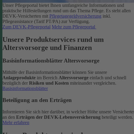
Unser Pflegeportal bietet Ihnen umfangreiche Informationen und
praktische Hilfestellungen rund um das Thema Pflege.
Es steht allen
DEVK-Versicherten mit
Pflegetagegeldversicherung
inkl.
Pflegeassistance (Tarif PT/PA) zur Verfügung.
Zum DEVK-Pflegeportal
Mehr zum Pflegeportal
Unsere Produktservices rund um
Altersvorsorge und Finanzen
Basisinformationsblätter Altersvorsorge
Mithilfe der Basisinformationsblätter können Sie unsere
Anlageprodukte
im Bereich
Altersvorsorge
einfach und schnell
bezüglich der
Risiken und Kosten
miteinander vergleichen.
Basisinformationsblätter
Beteiligung an den Erträgen
Informieren Sie sich hier darüber, in welcher Höhe unsere Versicherte
an den
Erträgen der DEVK-Lebensversicherung
beteiligt werden.
Mehr erfahren