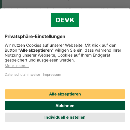
Bei der Erstellung oder Änderung Allgemeiner Geschäftsbedingunge
(AGB) ist eine Vielzahl rechtlicher Vorschriften zu beachten. Wir
helfen Ihnen dabei und vermitteln Ihnen versierte selbstständige
Rechtsbeistände, die Ihre
AGB nach deutschem Recht auf Herz u
Nieren prüfen
.
Die genannten Services werden Ihnen über das
Online-Portal der DAHAG Rechtsservices AG angeboten.
Zum Gewerbeservice
Beratungs-Rechtsschutz bei Unternehmensnachfolge
Wenn Sie Ihre Firma an eine Nachfolgerin oder einen Nachfolger
übergeben, sind viele rechtliche Fragen zu klären. Wir vermitteln Ihn
kompetente, selbstständige Rechtsanwältinnen und Rechtsanwälte, di
Sie beraten und Ihre Fragen zur
Unternehmensnachfolge
beantworten.
Rufen Sie einfach unsere telefonische Schadenhilfe
Rechtsschutz an:
0221 757-1996
.
Produktservices Krankenversicherung: Welche
Vorteile bietet mir die Krankenversicherungs-App der
DEVK?
Produktservices Krankenversicherung: Welche Vorteile bietet mir die