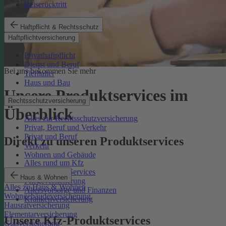
Reiserücktritt
Haftpflicht & Rechtsschutz
Haftpflichtversicherung
Privathaftpflicht
Dienst und Beruf
Bei uns bekommen Sie mehr
Tierhalter
Haus und Bau
Unsere Produktservices im
Rechtsschutzversicherung
Überblick
Alles zur Rechtsschutzversicherung
Privat, Beruf und Verkehr
Privat und Beruf
Direkt zu unseren Produktservices
Verkehr
Wohnen und Gebäude
Alles rund um Kfz
Rechtsschutz-Services
Haus & Wohnen
Pflegeversicherung
Alles zu Haus & Wohnen
Altersvorsorge und Finanzen
Wohngebäudeversicherung
Krankenversicherung
Hausratversicherung
Elementarversicherung
Unsere Kfz-Produktservices
Glasversicherung