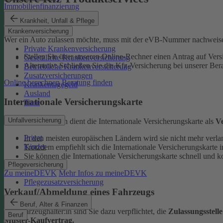
Immobilienfinanzierung
eVB-Nummer
Krankheit, Unfall & Pflege
Krankenversicherung
Wer ein Auto zulassen möchte, muss mit der eVB-Nummer nachweise
Private Krankenversicherung
Stellen Sie über unseren Online-Rechner einen Antrag auf Vers
Gesetzliche Krankenversicherung
Alternativ: Schließen Sie die Kfz-​Versicherung bei unserer Ber
Betriebliche Krankenversicherung
Zusatzversicherungen
Online berechnen
Beratung finden
Krankentagegeld
Ausland
Internationale Versicherungskarte
Tiere
Unfallversicherung
Bei Auslandsfahrten dient die Internationale Versicherungskarte als
V
Privat
In den meisten europäischen Ländern wird sie nicht mehr verla
Kinder
Trotzdem empfiehlt sich die Internationale Versicherungskart
Sie können die Internationale Versicherungskarte schnell und k
Pflegeversicherung
Zu meineDEVK
Mehr Infos zu meineDEVK
Pflegezusatzversicherung
Verkauf/Abmeldung eines Fahrzeugs
Beruf, Alter & Finanzen
Als Fahrzeughalter:in sind Sie dazu verpflichtet, die
Zulassungsstell
Beruf
Muster-Kaufvertrag.