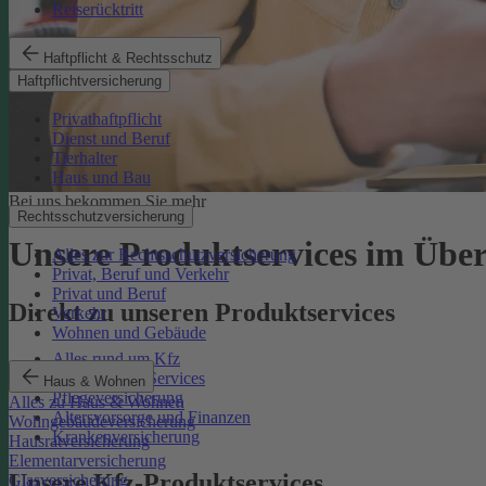
Reiserücktritt
Haftpflicht & Rechtsschutz
Haftpflichtversicherung
Privathaftpflicht
Dienst und Beruf
Tierhalter
Haus und Bau
Bei uns bekommen Sie mehr
Rechtsschutzversicherung
Unsere Produktservices im Über
Alles zur Rechtsschutzversicherung
Privat, Beruf und Verkehr
Privat und Beruf
Direkt zu unseren Produktservices
Verkehr
Wohnen und Gebäude
Alles rund um Kfz
Rechtsschutz-Services
Haus & Wohnen
Pflegeversicherung
Alles zu Haus & Wohnen
Altersvorsorge und Finanzen
Wohngebäudeversicherung
Krankenversicherung
Hausratversicherung
Elementarversicherung
Unsere Kfz-Produktservices
Glasversicherung