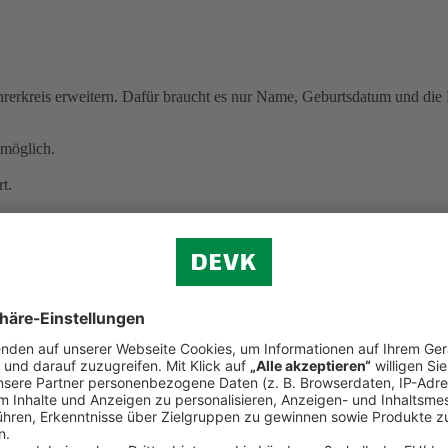
erkreis erweitern. Dafür braucht es nur Name, Geburtsdatum und die B
möglich.
t.
 kracht
cht mehr selbstbestimmt entscheiden können.