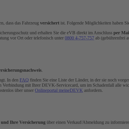
n, dass das Fahrzeug
versichert
ist. Folgende Möglichkeiten haben Si
icherungsschutz und erhalten Sie die eVB direkt im Anschluss
per Mai
atung vor Ort oder telefonisch unter
0800 4-​757-757
ab (gebührenfrei a
ersicherungsnachweis
.
ngt. In den
FAQ
finden Sie eine Liste der Länder, in der sie noch vorges
e in Verbindung mit Ihrer DEVK-Servicecard, um im Schadenfall alle wi
ostenlos über unser
Onlineportal meineDEVK
anfordern.
e und Ihre Versicherung
über einen Verkauf/Abmeldung zu informieren