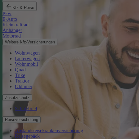
Kfz & Reise
Pkw
E-Auto
Kleinkraftrad
Anhänger
Motorrad
Weitere Kfz-Versicherungen
Wohnwagen
Lieferwagen
Wohnmobil
Quad
Trike
Traktor
Oldtimer
Zusatzschutz
Schutzbrief
Reiseversicherung
Auslandsreisekrankenversicherung
Reisegepäck