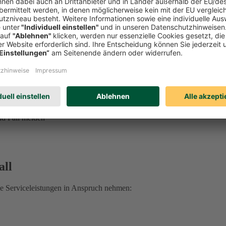
ung, Vorsorgevollmacht, Betreuungsverfügung und mehr
ge erhalten Sie unter
0221 757-1996
.
 sprechen Sie Ihre:n DEVK Berater:in an.
 Rechtsschutzfall:
d Fall melden
all
he Serviceleistungen in Anspruch nehmen: