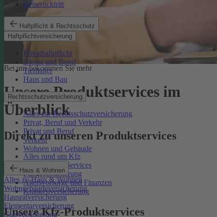
Reiserücktritt
Haftpflicht & Rechtsschutz
Haftpflichtversicherung
Privathaftpflicht
Dienst und Beruf
Bei uns bekommen Sie mehr
Tierhalter
Haus und Bau
Unsere Produktservices im
Rechtsschutzversicherung
Überblick
Alles zur Rechtsschutzversicherung
Privat, Beruf und Verkehr
Privat und Beruf
Direkt zu unseren Produktservices
Verkehr
Wohnen und Gebäude
Alles rund um Kfz
Rechtsschutz-Services
Haus & Wohnen
Pflegeversicherung
Alles zu Haus & Wohnen
Altersvorsorge und Finanzen
Wohngebäudeversicherung
Krankenversicherung
Hausratversicherung
Elementarversicherung
Unsere Kfz-Produktservices
Glasversicherung