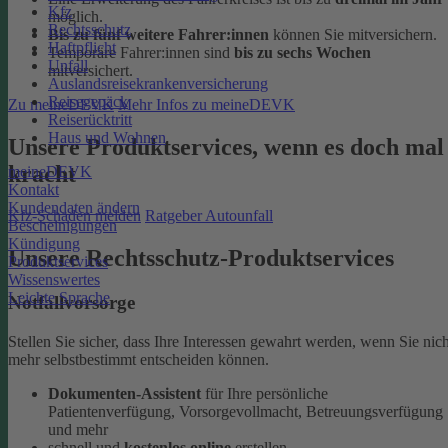
Kfz
möglich.
Rechtsschutz
Bis zu fünf weitere Fahrer:innen
können Sie mitversichern.
Haftpflicht
Temporäre Fahrer:innen sind
bis zu sechs Wochen
Unfall
mitversichert.
Auslandsreisekrankenversicherung
Reisegepäck
Zu meineDEVK
Mehr Infos zu meineDEVK
Reiserücktritt
Haus und Wohnen
Unsere Produktservices, wenn es doch mal
kracht
meineDEVK
Kontakt
Kundendaten ändern
Kfz-Schaden melden
Ratgeber Autounfall
Bescheinigungen
Kündigung
Unsere Rechtsschutz-Produktservices
Produktservices
Wissenswertes
Leichte Sprache
Notfallvorsorge
Stellen Sie sicher, dass Ihre Interessen gewahrt werden, wenn Sie nich
mehr selbstbestimmt entscheiden können.
Dokumenten-Assistent
für Ihre persönliche
Patientenverfügung, Vorsorgevollmacht, Betreuungsverfügung
und mehr
schnell und
kostenlos online
erstellen