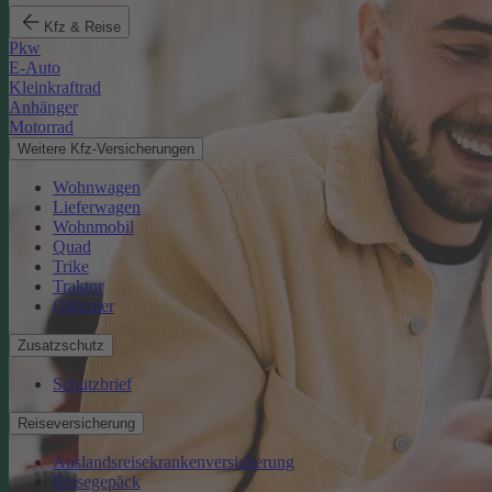
Kfz & Reise
Pkw
E-Auto
Kleinkraftrad
Anhänger
Motorrad
Weitere Kfz-Versicherungen
Wohnwagen
Lieferwagen
Wohnmobil
Quad
Trike
Traktor
Oldtimer
Zusatzschutz
Schutzbrief
Reiseversicherung
Auslandsreisekrankenversicherung
Reisegepäck