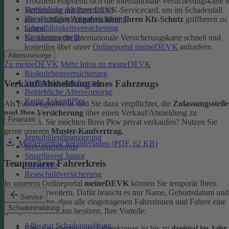
Trotzdem empfiehlt sich die Internationale Versicherungskarte i
Betriebliche Altersvorsorge
Verbindung mit Ihrer DEVK-Servicecard, um im Schadenfall
Berufsunfähigkeitsversicherung
alle wichtigen
Angaben über Ihren Kfz-Schutz
griffbereit zu
Grundfähigkeitsversicherung
haben.
Krankentagegeld
Sie können die Internationale Versicherungskarte schnell und
kostenlos über unser
Onlineportal meineDEVK
anfordern.
Altersvorsorge
Zu meineDEVK
Mehr Infos zu meineDEVK
Risikolebensversicherung
Sterbegeldversicherung
Verkauf/Abmeldung eines Fahrzeugs
Betriebliche Altersvorsorge
Rente ZukunftPlus
Als Fahrzeughalter:in sind Sie dazu verpflichtet, die
Zulassungsstelle
und Ihre Versicherung
über einen Verkauf/Abmeldung zu
Finanzen
informieren. Sie möchten Ihren Pkw privat verkaufen? Nutzen Sie
gerne unseren
Muster-Kaufvertrag.
Immobilienfinanzierung
Mustervertrag herunterladen (PDF, 62 KB)
Investmentfonds
SmartInvest Junior
Temporärer Fahrerkreis
Girokonto
Restschuldversicherung
In unserem Onlineportal
meineDEVK
können Sie temporär Ihren
Fahrerkreis erweitern. Dafür braucht es nur Name, Geburtsdatum und
Service
die Bestätigung, dass alle eingetragenen Fahrerinnen und Fahrer eine
Schadenmeldung
gültige Fahrerlaubnis besitzen.
Ihre Vorteile:
Alles zur Schadenmeldung
Eine Erweiterung des Fahrerkreises ist bis zu
dreimal im Jahr