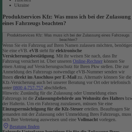
Ukraine
Produktservices Kfz: Was muss ich bei der Zulassung
eines Fahrzeugs beachten?
Produktservices Kfz: Was muss ich bei der Zulassung eines Fahrzeugs
beachten?
Wenn Sie ein Fahrzeug auf Ihren Namen zulassen möchten, benötige
Sie eine eVB.
eVB
steht für
elektronische
Versicherungsbestätigung
. Mit ihr weisen Sie nach, dass Ihr
Fahrzeug versichert ist.
Über unseren
Online-Rechner
können Sie
einen Antrag auf Versicherungsschutz für Ihren Pkw stellen. Die zur
Anmeldung des Fahrzeugs notwendige eVB-Nummer senden wir
Ihnen
direkt im Anschluss per E-Mail
zu.
Alternativ können Sie die
Kfz-Versicherung auch bei unserer Beratung vor Ort oder telefonisch
unter
0800 4-757-757
abschließen.
Hinweis: Zuständig für die Zulassung oder Ummeldung eines
Fahrzeugs ist die
Zulassungsbehörde am Wohnsitz des Halters
bzw
der Halterin.
Um ein Fahrzeug zuzulassen, müssen Sie eine
Einzugsermächtigung für die Kfz-Steuer
erteilen.
Beauftragen Sie
jemanden mit der Zulassung oder Ummeldung Ihres Fahrzeugs, muss
sich Ihre Vertretung ausweisen und eine
Vollmacht
vorlegen.
Beratung finden
Folgende Unterlagen benötigen Sie für die Zulassung Ihres