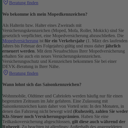
Beratung finden
Wo bekomme ich mein Mopedkennzeichen?
Als Halterin bzw. Halter eines Zweirads mit
Versicherungskennzeichen (Moped, Mofa, Roller, Mokick) sind Sie
gesetzlich verpflichtet, eine Mopedversicherung abzuschließen. Die
Mopedversicherung
ist
für ein Verkehrsjahr
(1. März des laufenden
Jahres bis Februar des Folgejahrs) gültig und muss daher
jährlich
erneuert werden
. Mit dem Neuabschluss Ihrer Mopedversicherung
erhalten Sie auch ein neues Versicherungskennzeichen.
Versicherungsschutz und Kennzeichen bekommen Sie bei einer
DEVK-Beratung in Ihrer Nähe.
Beratung finden
Wann lohnt sich das Saisonkennzeichen?
Wohnmobile, Oldtimer und Cabriolets werden häufig nur für einen
begrenzten Zeitraum im Jahr gefahren. Eine Zulassung mit
Saisonkennzeichen kann daher von Vorteil sein: In den Monaten, in
denen das Fahrzeug nicht bewegt wird
(Ruhezeit), zahlen Sie weder
Kfz-Steuer noch Versicherungsprämien
.
Haben Sie eine
Teilkaskoversicherung abgeschlossen,
gilt diese auch während der
Ruhezeit
. Zu beachten ist allerdings: Außerhalb des angemeldeten