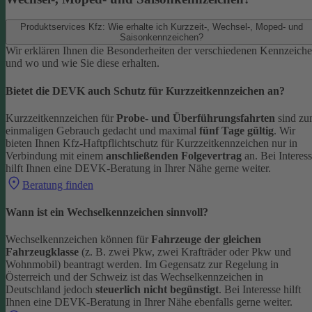
Produktservices Kfz: Wie erhalte ich Kurzzeit-, Wechsel-, Moped- und
Saisonkennzeichen?
Wir erklären Ihnen die Besonderheiten der verschiedenen Kennzeich
und wo und wie Sie diese erhalten.
Bietet die DEVK auch Schutz für Kurzzeitkennzeichen an?
Kurzzeitkennzeichen für
Probe- und Überführungsfahrten
sind z
einmaligen Gebrauch gedacht und maximal
fünf Tage gültig
. Wir
bieten Ihnen Kfz-Haftpflichtschutz für Kurzzeitkennzeichen nur in
Verbindung mit einem
anschließenden Folgevertrag
an.
Bei Interes
hilft Ihnen eine DEVK-Beratung in Ihrer Nähe gerne weiter.
Beratung finden
Wann ist ein Wechselkennzeichen sinnvoll?
Wechselkennzeichen können für
Fahrzeuge der gleichen
Fahrzeugklasse
(z. B. zwei Pkw, zwei Krafträder oder Pkw und
Wohnmobil) beantragt werden. Im Gegensatz zur Regelung in
Österreich und der Schweiz ist das Wechselkennzeichen in
Deutschland jedoch
steuerlich nicht begünstigt
.
Bei Interesse hilft
Ihnen eine DEVK-Beratung in Ihrer Nähe ebenfalls gerne weiter.