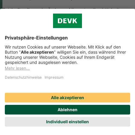
Bei der Erstellung oder Änderung Allgemeiner Geschäftsbedingunge
(AGB) ist eine Vielzahl rechtlicher Vorschriften zu beachten. Wir
helfen Ihnen dabei und vermitteln Ihnen versierte selbstständige
Rechtsbeistände, die Ihre
AGB nach deutschem Recht auf Herz u
Nieren prüfen
.
Die genannten Services werden Ihnen über das
Online-Portal der DAHAG Rechtsservices AG angeboten.
Zum Gewerbeservice
Beratungs-Rechtsschutz bei Unternehmensnachfolge
Wenn Sie Ihre Firma an eine Nachfolgerin oder einen Nachfolger
übergeben, sind viele rechtliche Fragen zu klären. Wir vermitteln Ihn
kompetente, selbstständige Rechtsanwältinnen und Rechtsanwälte, di
Sie beraten und Ihre Fragen zur
Unternehmensnachfolge
beantworten.
Rufen Sie einfach unsere telefonische Schadenhilfe
Rechtsschutz an:
0221 757-1996
.
Produktservices Krankenversicherung: Welche
Vorteile bietet mir die Krankenversicherungs-App der
DEVK?
Produktservices Krankenversicherung: Welche Vorteile bietet mir die