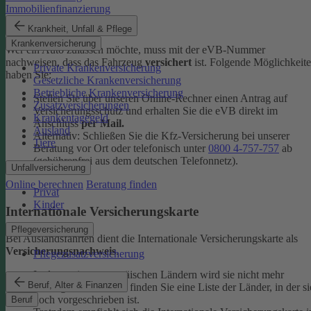
Immobilienfinanzierung
eVB-Nummer
Krankheit, Unfall & Pflege
Krankenversicherung
Wer ein Auto zulassen möchte, muss mit der eVB-Nummer
nachweisen, dass das Fahrzeug
versichert
ist. Folgende Möglichkeit
Private Krankenversicherung
haben Sie:
Gesetzliche Krankenversicherung
Betriebliche Krankenversicherung
Stellen Sie über unseren Online-Rechner einen Antrag auf
Zusatzversicherungen
Versicherungsschutz und erhalten Sie die eVB direkt im
Krankentagegeld
Anschluss
per Mail.
Ausland
Alternativ: Schließen Sie die Kfz-​Versicherung bei unserer
Tiere
Beratung vor Ort oder telefonisch unter
0800 4-​757-757
ab
(gebührenfrei aus dem deutschen Telefonnetz).
Unfallversicherung
Online berechnen
Beratung finden
Privat
Kinder
Internationale Versicherungskarte
Pflegeversicherung
Bei Auslandsfahrten dient die Internationale Versicherungskarte als
Versicherungsnachweis
.
Pflegezusatzversicherung
In den meisten europäischen Ländern wird sie nicht mehr
Beruf, Alter & Finanzen
verlangt. In den
FAQ
finden Sie eine Liste der Länder, in der si
noch vorgeschrieben ist.
Beruf