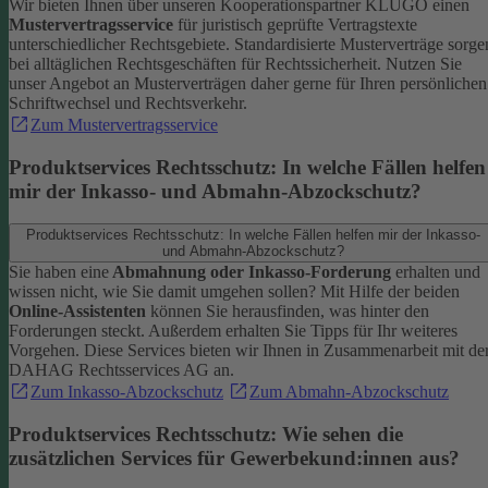
Wir bieten Ihnen über unseren Kooperationspartner KLUGO einen
Mustervertragsservice
für juristisch geprüfte Vertragstexte
unterschiedlicher Rechtsgebiete.
Standardisierte Musterverträge sorge
bei alltäglichen Rechtsgeschäften für Rechtssicherheit. Nutzen Sie
unser Angebot an Musterverträgen daher gerne für Ihren persönlichen
Schriftwechsel und Rechtsverkehr.
Zum Mustervertragsservice
Produktservices Rechtsschutz: In welche Fällen helfen
mir der Inkasso- und Abmahn-Abzockschutz?
Produktservices Rechtsschutz: In welche Fällen helfen mir der Inkasso-
und Abmahn-Abzockschutz?
Sie haben eine
Abmahnung oder Inkasso-Forderung
erhalten und
wissen nicht, wie Sie damit umgehen sollen? Mit Hilfe der beiden
Online-Assistenten
können Sie herausfinden, was hinter den
Forderungen steckt.
Außerdem erhalten Sie Tipps für Ihr weiteres
Vorgehen. Diese Services bieten wir Ihnen in Zusammenarbeit mit de
DAHAG Rechtsservices AG an.
Zum Inkasso-Abzockschutz
Zum Abmahn-Abzockschutz
Produktservices Rechtsschutz: Wie sehen die
zusätzlichen Services für Gewerbekund:innen aus?