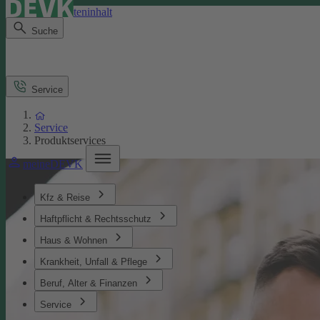
Direkt zum Seiteninhalt
Suche
Service
Service
Produktservices
meineDEVK
Kfz & Reise
Haftpflicht & Rechtsschutz
Haus & Wohnen
Krankheit, Unfall & Pflege
Beruf, Alter & Finanzen
Service