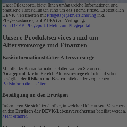
Unser Pflegeportal bietet Ihnen umfangreiche Informationen und
praktische Hilfestellungen rund um das Thema Pflege.
Es steht allen
DEVK-Versicherten mit
Pflegetagegeldversicherung
inkl.
Pflegeassistance (Tarif PT/PA) zur Verfügung.
Zum DEVK-Pflegeportal
Mehr zum Pflegeportal
Unsere Produktservices rund um
Altersvorsorge und Finanzen
Basisinformationsblätter Altersvorsorge
Mithilfe der Basisinformationsblätter können Sie unsere
Anlageprodukte
im Bereich
Altersvorsorge
einfach und schnell
bezüglich der
Risiken und Kosten
miteinander vergleichen.
Basisinformationsblätter
Beteiligung an den Erträgen
Informieren Sie sich hier darüber, in welcher Höhe unsere Versicherte
an den
Erträgen der DEVK-Lebensversicherung
beteiligt werden.
Mehr erfahren