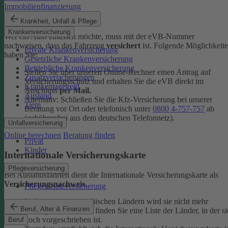
Immobilienfinanzierung
eVB-Nummer
Krankheit, Unfall & Pflege
Krankenversicherung
Wer ein Auto zulassen möchte, muss mit der eVB-Nummer
nachweisen, dass das Fahrzeug
versichert
ist. Folgende Möglichkeit
Private Krankenversicherung
haben Sie:
Gesetzliche Krankenversicherung
Betriebliche Krankenversicherung
Stellen Sie über unseren Online-Rechner einen Antrag auf
Zusatzversicherungen
Versicherungsschutz und erhalten Sie die eVB direkt im
Krankentagegeld
Anschluss
per Mail.
Ausland
Alternativ: Schließen Sie die Kfz-​Versicherung bei unserer
Tiere
Beratung vor Ort oder telefonisch unter
0800 4-​757-757
ab
(gebührenfrei aus dem deutschen Telefonnetz).
Unfallversicherung
Online berechnen
Beratung finden
Privat
Kinder
Internationale Versicherungskarte
Pflegeversicherung
Bei Auslandsfahrten dient die Internationale Versicherungskarte als
Versicherungsnachweis
.
Pflegezusatzversicherung
In den meisten europäischen Ländern wird sie nicht mehr
Beruf, Alter & Finanzen
verlangt. In den
FAQ
finden Sie eine Liste der Länder, in der si
noch vorgeschrieben ist.
Beruf