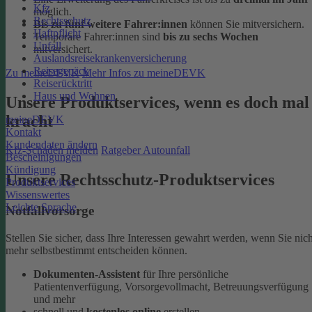
Kfz
möglich.
Rechtsschutz
Bis zu fünf weitere Fahrer:innen
können Sie mitversichern.
Haftpflicht
Temporäre Fahrer:innen sind
bis zu sechs Wochen
Unfall
mitversichert.
Auslandsreisekrankenversicherung
Reisegepäck
Zu meineDEVK
Mehr Infos zu meineDEVK
Reiserücktritt
Haus und Wohnen
Unsere Produktservices, wenn es doch mal
kracht
meineDEVK
Kontakt
Kundendaten ändern
Kfz-Schaden melden
Ratgeber Autounfall
Bescheinigungen
Kündigung
Unsere Rechtsschutz-Produktservices
Produktservices
Wissenswertes
Leichte Sprache
Notfallvorsorge
Stellen Sie sicher, dass Ihre Interessen gewahrt werden, wenn Sie nich
mehr selbstbestimmt entscheiden können.
Dokumenten-Assistent
für Ihre persönliche
Patientenverfügung, Vorsorgevollmacht, Betreuungsverfügung
und mehr
schnell und
kostenlos online
erstellen