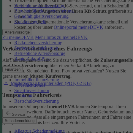
Trotzdem empfiehlt sich die Internationale Versicherungskarte i
Betriebliche Altersvorsorge
Verbindung mit Ihrer DEVK-Servicecard, um im Schadenfall
Berufsunfähigkeitsversicherung
alle wichtigen
Angaben über Ihren Kfz-Schutz
griffbereit zu
Grundfähigkeitsversicherung
haben.
Krankentagegeld
Sie können die Internationale Versicherungskarte schnell und
kostenlos über unser
Onlineportal meineDEVK
anfordern.
Altersvorsorge
Zu meineDEVK
Mehr Infos zu meineDEVK
Risikolebensversicherung
Sterbegeldversicherung
Verkauf/Abmeldung eines Fahrzeugs
Betriebliche Altersvorsorge
Rente ZukunftPlus
Als Fahrzeughalter:in sind Sie dazu verpflichtet, die
Zulassungsstelle
und Ihre Versicherung
über einen Verkauf/Abmeldung zu
Finanzen
informieren. Sie möchten Ihren Pkw privat verkaufen? Nutzen Sie
gerne unseren
Muster-Kaufvertrag.
Immobilienfinanzierung
Mustervertrag herunterladen (PDF, 62 KB)
Investmentfonds
SmartInvest Junior
Temporärer Fahrerkreis
Girokonto
Restschuldversicherung
In unserem Onlineportal
meineDEVK
können Sie temporär Ihren
Fahrerkreis erweitern. Dafür braucht es nur Name, Geburtsdatum und
Service
die Bestätigung, dass alle eingetragenen Fahrerinnen und Fahrer eine
Schadenmeldung
gültige Fahrerlaubnis besitzen.
Ihre Vorteile:
Alles zur Schadenmeldung
Eine Erweiterung des Fahrerkreises ist bis zu
dreimal im Jahr