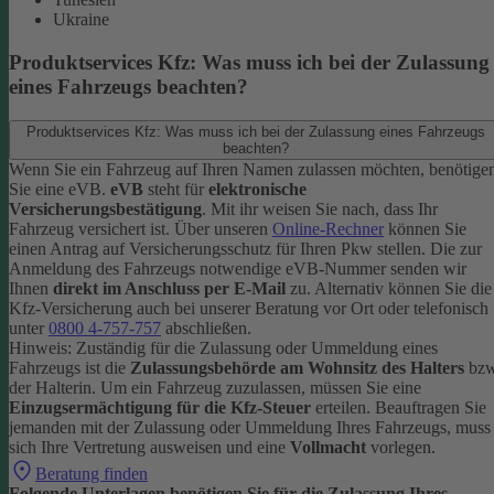
Ukraine
Produktservices Kfz: Was muss ich bei der Zulassung
eines Fahrzeugs beachten?
Produktservices Kfz: Was muss ich bei der Zulassung eines Fahrzeugs
beachten?
Wenn Sie ein Fahrzeug auf Ihren Namen zulassen möchten, benötige
Sie eine eVB.
eVB
steht für
elektronische
Versicherungsbestätigung
. Mit ihr weisen Sie nach, dass Ihr
Fahrzeug versichert ist.
Über unseren
Online-Rechner
können Sie
einen Antrag auf Versicherungsschutz für Ihren Pkw stellen. Die zur
Anmeldung des Fahrzeugs notwendige eVB-Nummer senden wir
Ihnen
direkt im Anschluss per E-Mail
zu.
Alternativ können Sie die
Kfz-Versicherung auch bei unserer Beratung vor Ort oder telefonisch
unter
0800 4-757-757
abschließen.
Hinweis: Zuständig für die Zulassung oder Ummeldung eines
Fahrzeugs ist die
Zulassungsbehörde am Wohnsitz des Halters
bzw
der Halterin.
Um ein Fahrzeug zuzulassen, müssen Sie eine
Einzugsermächtigung für die Kfz-Steuer
erteilen.
Beauftragen Sie
jemanden mit der Zulassung oder Ummeldung Ihres Fahrzeugs, muss
sich Ihre Vertretung ausweisen und eine
Vollmacht
vorlegen.
Beratung finden
Folgende Unterlagen benötigen Sie für die Zulassung Ihres