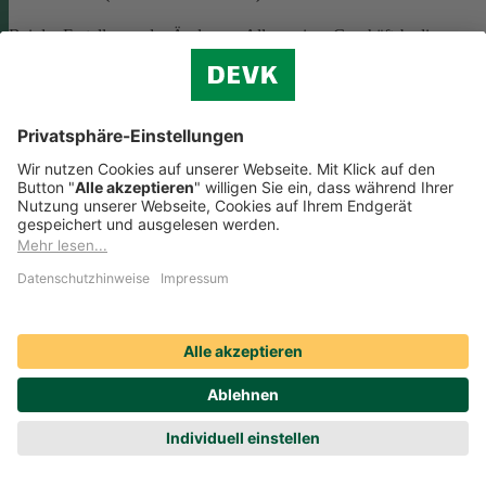
Bei der Erstellung oder Änderung Allgemeiner Geschäftsbedingunge
(AGB) ist eine Vielzahl rechtlicher Vorschriften zu beachten. Wir
helfen Ihnen dabei und vermitteln Ihnen versierte selbstständige
Rechtsbeistände, die Ihre
AGB nach deutschem Recht auf Herz u
Nieren prüfen
.
Die genannten Services werden Ihnen über das
Online-Portal der DAHAG Rechtsservices AG angeboten.
Zum Gewerbeservice
Beratungs-Rechtsschutz bei Unternehmensnachfolge
Wenn Sie Ihre Firma an eine Nachfolgerin oder einen Nachfolger
übergeben, sind viele rechtliche Fragen zu klären. Wir vermitteln Ihn
kompetente, selbstständige Rechtsanwältinnen und Rechtsanwälte, di
Sie beraten und Ihre Fragen zur
Unternehmensnachfolge
beantworten.
Rufen Sie einfach unsere telefonische Schadenhilfe
Rechtsschutz an:
0221 757-1996
.
Produktservices Krankenversicherung: Welche
Vorteile bietet mir die Krankenversicherungs-App der
DEVK?
Produktservices Krankenversicherung: Welche Vorteile bietet mir die