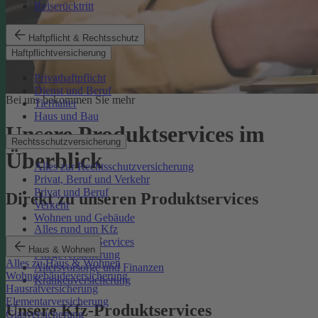
Reiserücktritt
Haftpflicht & Rechtsschutz
Haftpflichtversicherung
Privathaftpflicht
Dienst und Beruf
Bei uns bekommen Sie mehr
Tierhalter
Haus und Bau
Unsere Produktservices im
Rechtsschutzversicherung
Überblick
Alles zur Rechtsschutzversicherung
Privat, Beruf und Verkehr
Privat und Beruf
Direkt zu unseren Produktservices
Verkehr
Wohnen und Gebäude
Alles rund um Kfz
Rechtsschutz-Services
Haus & Wohnen
Pflegeversicherung
Alles zu Haus & Wohnen
Altersvorsorge und Finanzen
Wohngebäudeversicherung
Krankenversicherung
Hausratversicherung
Elementarversicherung
Unsere Kfz-Produktservices
Glasversicherung