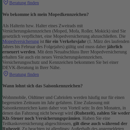
Beratung finden
Wo bekomme ich mein Mopedkennzeichen?
Als Halterin bzw. Halter eines Zweirads mit
Versicherungskennzeichen (Moped, Mofa, Roller, Mokick) sind Sie
gesetzlich verpflichtet, eine Mopedversicherung abzuschließen. Die
Mopedversicherung
ist
für ein Verkehrsjahr
(1. März des laufenden
Jahres bis Februar des Folgejahrs) gültig und muss daher
jährlich
erneuert werden
. Mit dem Neuabschluss Ihrer Mopedversicherung
erhalten Sie auch ein neues Versicherungskennzeichen.
Versicherungsschutz und Kennzeichen bekommen Sie bei einer
DEVK-Beratung in Ihrer Nähe.
Beratung finden
Wann lohnt sich das Saisonkennzeichen?
Wohnmobile, Oldtimer und Cabriolets werden häufig nur für einen
begrenzten Zeitraum im Jahr gefahren. Eine Zulassung mit
Saisonkennzeichen kann daher von Vorteil sein: In den Monaten, in
denen das Fahrzeug nicht bewegt wird
(Ruhezeit), zahlen Sie weder
Kfz-Steuer noch Versicherungsprämien
.
Haben Sie eine
Teilkaskoversicherung abgeschlossen,
gilt diese auch während der
Ruhezeit
. Zu beachten ist allerdings: Außerhalb des angemeldeten