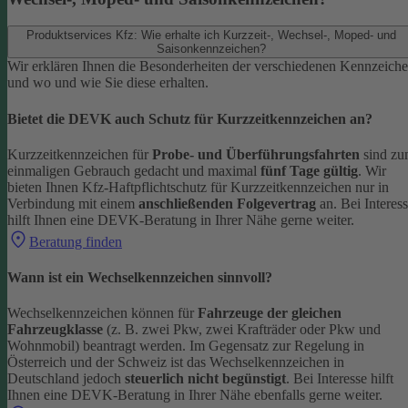
Produktservices Kfz: Wie erhalte ich Kurzzeit-, Wechsel-, Moped- und
Saisonkennzeichen?
Wir erklären Ihnen die Besonderheiten der verschiedenen Kennzeich
und wo und wie Sie diese erhalten.
Bietet die DEVK auch Schutz für Kurzzeitkennzeichen an?
Kurzzeitkennzeichen für
Probe- und Überführungsfahrten
sind z
einmaligen Gebrauch gedacht und maximal
fünf Tage gültig
. Wir
bieten Ihnen Kfz-Haftpflichtschutz für Kurzzeitkennzeichen nur in
Verbindung mit einem
anschließenden Folgevertrag
an.
Bei Interes
hilft Ihnen eine DEVK-Beratung in Ihrer Nähe gerne weiter.
Beratung finden
Wann ist ein Wechselkennzeichen sinnvoll?
Wechselkennzeichen können für
Fahrzeuge der gleichen
Fahrzeugklasse
(z. B. zwei Pkw, zwei Krafträder oder Pkw und
Wohnmobil) beantragt werden. Im Gegensatz zur Regelung in
Österreich und der Schweiz ist das Wechselkennzeichen in
Deutschland jedoch
steuerlich nicht begünstigt
.
Bei Interesse hilft
Ihnen eine DEVK-Beratung in Ihrer Nähe ebenfalls gerne weiter.