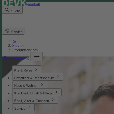
Direkt zum Seiteninhalt
Suche
Service
Service
Produktservices
meineDEVK
Kfz & Reise
Haftpflicht & Rechtsschutz
Haus & Wohnen
Krankheit, Unfall & Pflege
Beruf, Alter & Finanzen
Service