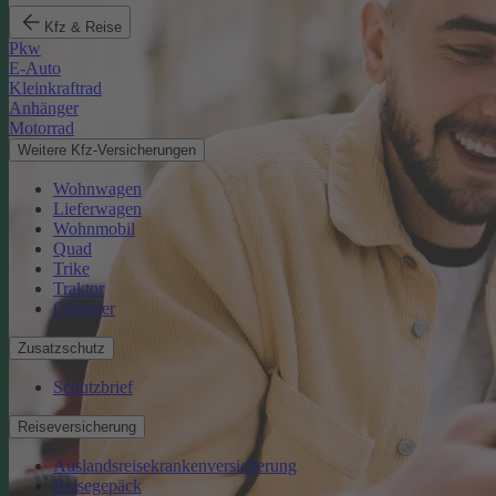
Kfz & Reise
Pkw
E-Auto
Kleinkraftrad
Anhänger
Motorrad
Weitere Kfz-Versicherungen
Wohnwagen
Lieferwagen
Wohnmobil
Quad
Trike
Traktor
Oldtimer
Zusatzschutz
Schutzbrief
Reiseversicherung
Auslandsreisekrankenversicherung
Reisegepäck