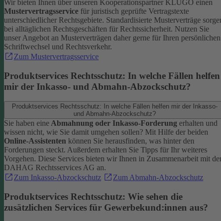
Wir bieten Ihnen über unseren Kooperationspartner KLUGO einen
Mustervertragsservice
für juristisch geprüfte Vertragstexte
unterschiedlicher Rechtsgebiete.
Standardisierte Musterverträge sorge
bei alltäglichen Rechtsgeschäften für Rechtssicherheit. Nutzen Sie
unser Angebot an Musterverträgen daher gerne für Ihren persönlichen
Schriftwechsel und Rechtsverkehr.
Zum Mustervertragsservice
Produktservices Rechtsschutz: In welche Fällen helfen
mir der Inkasso- und Abmahn-Abzockschutz?
Produktservices Rechtsschutz: In welche Fällen helfen mir der Inkasso-
und Abmahn-Abzockschutz?
Sie haben eine
Abmahnung oder Inkasso-Forderung
erhalten und
wissen nicht, wie Sie damit umgehen sollen? Mit Hilfe der beiden
Online-Assistenten
können Sie herausfinden, was hinter den
Forderungen steckt.
Außerdem erhalten Sie Tipps für Ihr weiteres
Vorgehen. Diese Services bieten wir Ihnen in Zusammenarbeit mit de
DAHAG Rechtsservices AG an.
Zum Inkasso-Abzockschutz
Zum Abmahn-Abzockschutz
Produktservices Rechtsschutz: Wie sehen die
zusätzlichen Services für Gewerbekund:innen aus?