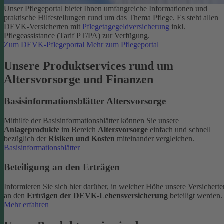
Unser Pflegeportal bietet Ihnen umfangreiche Informationen und
praktische Hilfestellungen rund um das Thema Pflege.
Es steht allen
DEVK-Versicherten mit
Pflegetagegeldversicherung
inkl.
Pflegeassistance (Tarif PT/PA) zur Verfügung.
Zum DEVK-Pflegeportal
Mehr zum Pflegeportal
Unsere Produktservices rund um
Altersvorsorge und Finanzen
Basisinformationsblätter Altersvorsorge
Mithilfe der Basisinformationsblätter können Sie unsere
Anlageprodukte
im Bereich
Altersvorsorge
einfach und schnell
bezüglich der
Risiken und Kosten
miteinander vergleichen.
Basisinformationsblätter
Beteiligung an den Erträgen
Informieren Sie sich hier darüber, in welcher Höhe unsere Versicherte
an den
Erträgen der DEVK-Lebensversicherung
beteiligt werden.
Mehr erfahren