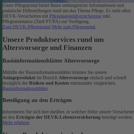
Unser Pflegeportal bietet Ihnen umfangreiche Informationen und
praktische Hilfestellungen rund um das Thema Pflege.
Es steht allen
DEVK-Versicherten mit
Pflegetagegeldversicherung
inkl.
Pflegeassistance (Tarif PT/PA) zur Verfügung.
Zum DEVK-Pflegeportal
Mehr zum Pflegeportal
Unsere Produktservices rund um
Altersvorsorge und Finanzen
Basisinformationsblätter Altersvorsorge
Mithilfe der Basisinformationsblätter können Sie unsere
Anlageprodukte
im Bereich
Altersvorsorge
einfach und schnell
bezüglich der
Risiken und Kosten
miteinander vergleichen.
Basisinformationsblätter
Beteiligung an den Erträgen
Informieren Sie sich hier darüber, in welcher Höhe unsere Versicherte
an den
Erträgen der DEVK-Lebensversicherung
beteiligt werden.
Mehr erfahren