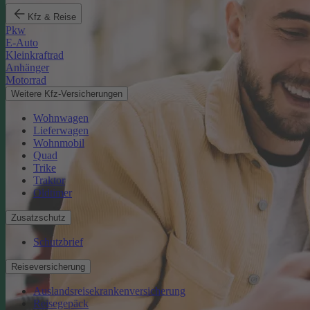
Kfz & Reise
Pkw
E-Auto
Kleinkraftrad
Anhänger
Motorrad
Weitere Kfz-Versicherungen
Wohnwagen
Lieferwagen
Wohnmobil
Quad
Trike
Traktor
Oldtimer
Zusatzschutz
Schutzbrief
Reiseversicherung
Auslandsreisekrankenversicherung
Reisegepäck