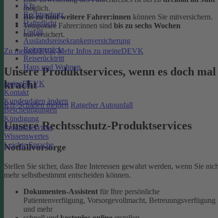
Kfz
möglich.
Rechtsschutz
Bis zu fünf weitere Fahrer:innen
können Sie mitversichern.
Haftpflicht
Temporäre Fahrer:innen sind
bis zu sechs Wochen
Unfall
mitversichert.
Auslandsreisekrankenversicherung
Reisegepäck
Zu meineDEVK
Mehr Infos zu meineDEVK
Reiserücktritt
Haus und Wohnen
Unsere Produktservices, wenn es doch mal
kracht
meineDEVK
Kontakt
Kundendaten ändern
Kfz-Schaden melden
Ratgeber Autounfall
Bescheinigungen
Kündigung
Unsere Rechtsschutz-Produktservices
Produktservices
Wissenswertes
Leichte Sprache
Notfallvorsorge
Stellen Sie sicher, dass Ihre Interessen gewahrt werden, wenn Sie nich
mehr selbstbestimmt entscheiden können.
Dokumenten-Assistent
für Ihre persönliche
Patientenverfügung, Vorsorgevollmacht, Betreuungsverfügung
und mehr
schnell und
kostenlos online
erstellen