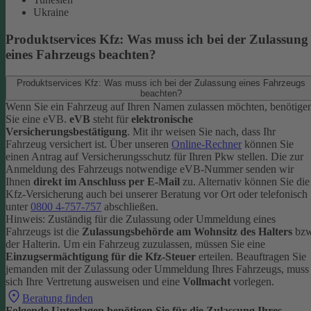
Ukraine
Produktservices Kfz: Was muss ich bei der Zulassung
eines Fahrzeugs beachten?
Produktservices Kfz: Was muss ich bei der Zulassung eines Fahrzeugs
beachten?
Wenn Sie ein Fahrzeug auf Ihren Namen zulassen möchten, benötige
Sie eine eVB.
eVB
steht für
elektronische
Versicherungsbestätigung
. Mit ihr weisen Sie nach, dass Ihr
Fahrzeug versichert ist.
Über unseren
Online-Rechner
können Sie
einen Antrag auf Versicherungsschutz für Ihren Pkw stellen. Die zur
Anmeldung des Fahrzeugs notwendige eVB-Nummer senden wir
Ihnen
direkt im Anschluss per E-Mail
zu.
Alternativ können Sie die
Kfz-Versicherung auch bei unserer Beratung vor Ort oder telefonisch
unter
0800 4-757-757
abschließen.
Hinweis: Zuständig für die Zulassung oder Ummeldung eines
Fahrzeugs ist die
Zulassungsbehörde am Wohnsitz des Halters
bzw
der Halterin.
Um ein Fahrzeug zuzulassen, müssen Sie eine
Einzugsermächtigung für die Kfz-Steuer
erteilen.
Beauftragen Sie
jemanden mit der Zulassung oder Ummeldung Ihres Fahrzeugs, muss
sich Ihre Vertretung ausweisen und eine
Vollmacht
vorlegen.
Beratung finden
Folgende Unterlagen benötigen Sie für die Zulassung Ihres