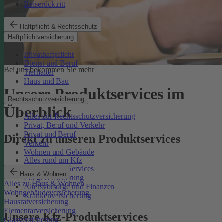
Reiserücktritt
Haftpflicht & Rechtsschutz
Haftpflichtversicherung
Privathaftpflicht
Dienst und Beruf
Bei uns bekommen Sie mehr
Tierhalter
Haus und Bau
Unsere Produktservices im
Rechtsschutzversicherung
Überblick
Alles zur Rechtsschutzversicherung
Privat, Beruf und Verkehr
Privat und Beruf
Direkt zu unseren Produktservices
Verkehr
Wohnen und Gebäude
Alles rund um Kfz
Rechtsschutz-Services
Haus & Wohnen
Pflegeversicherung
Alles zu Haus & Wohnen
Altersvorsorge und Finanzen
Wohngebäudeversicherung
Krankenversicherung
Hausratversicherung
Elementarversicherung
Unsere Kfz-Produktservices
Glasversicherung