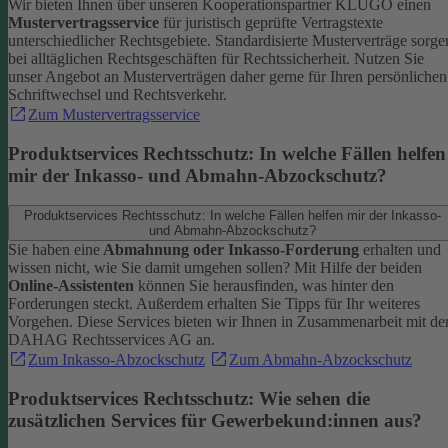
Wir bieten Ihnen über unseren Kooperationspartner KLUGO einen
Mustervertragsservice
für juristisch geprüfte Vertragstexte
unterschiedlicher Rechtsgebiete.
Standardisierte Musterverträge sorge
bei alltäglichen Rechtsgeschäften für Rechtssicherheit. Nutzen Sie
unser Angebot an Musterverträgen daher gerne für Ihren persönlichen
Schriftwechsel und Rechtsverkehr.
Zum Mustervertragsservice
Produktservices Rechtsschutz: In welche Fällen helfen
mir der Inkasso- und Abmahn-Abzockschutz?
Produktservices Rechtsschutz: In welche Fällen helfen mir der Inkasso-
und Abmahn-Abzockschutz?
Sie haben eine
Abmahnung oder Inkasso-Forderung
erhalten und
wissen nicht, wie Sie damit umgehen sollen? Mit Hilfe der beiden
Online-Assistenten
können Sie herausfinden, was hinter den
Forderungen steckt.
Außerdem erhalten Sie Tipps für Ihr weiteres
Vorgehen. Diese Services bieten wir Ihnen in Zusammenarbeit mit de
DAHAG Rechtsservices AG an.
Zum Inkasso-Abzockschutz
Zum Abmahn-Abzockschutz
Produktservices Rechtsschutz: Wie sehen die
zusätzlichen Services für Gewerbekund:innen aus?