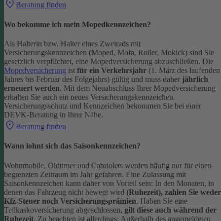
Beratung finden
Wo bekomme ich mein Mopedkennzeichen?
Als Halterin bzw. Halter eines Zweirads mit
Versicherungskennzeichen (Moped, Mofa, Roller, Mokick) sind Sie
gesetzlich verpflichtet, eine Mopedversicherung abzuschließen. Die
Mopedversicherung
ist
für ein Verkehrsjahr
(1. März des laufenden
Jahres bis Februar des Folgejahrs) gültig und muss daher
jährlich
erneuert werden
. Mit dem Neuabschluss Ihrer Mopedversicherung
erhalten Sie auch ein neues Versicherungskennzeichen.
Versicherungsschutz und Kennzeichen bekommen Sie bei einer
DEVK-Beratung in Ihrer Nähe.
Beratung finden
Wann lohnt sich das Saisonkennzeichen?
Wohnmobile, Oldtimer und Cabriolets werden häufig nur für einen
begrenzten Zeitraum im Jahr gefahren. Eine Zulassung mit
Saisonkennzeichen kann daher von Vorteil sein: In den Monaten, in
denen das Fahrzeug nicht bewegt wird
(Ruhezeit), zahlen Sie weder
Kfz-Steuer noch Versicherungsprämien
.
Haben Sie eine
Teilkaskoversicherung abgeschlossen,
gilt diese auch während der
Ruhezeit
. Zu beachten ist allerdings: Außerhalb des angemeldeten