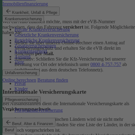
Immobilienfinanzierung
eVB-Nummer
Krankheit, Unfall & Pflege
Krankenversicherung
Wer ein Auto zulassen möchte, muss mit der eVB-Nummer
nachweisen, dass das Fahrzeug
versichert
ist. Folgende Möglichkeit
Private Krankenversicherung
haben Sie:
Gesetzliche Krankenversicherung
Betriebliche Krankenversicherung
Stellen Sie über unseren Online-Rechner einen Antrag auf
Zusatzversicherungen
Versicherungsschutz und erhalten Sie die eVB direkt im
Krankentagegeld
Anschluss
per Mail.
Ausland
Alternativ: Schließen Sie die Kfz-​Versicherung bei unserer
Tiere
Beratung vor Ort oder telefonisch unter
0800 4-​757-757
ab
(gebührenfrei aus dem deutschen Telefonnetz).
Unfallversicherung
Online berechnen
Beratung finden
Privat
Kinder
Internationale Versicherungskarte
Pflegeversicherung
Bei Auslandsfahrten dient die Internationale Versicherungskarte als
Versicherungsnachweis
.
Pflegezusatzversicherung
In den meisten europäischen Ländern wird sie nicht mehr
Beruf, Alter & Finanzen
verlangt. In den
FAQ
finden Sie eine Liste der Länder, in der si
noch vorgeschrieben ist.
Beruf