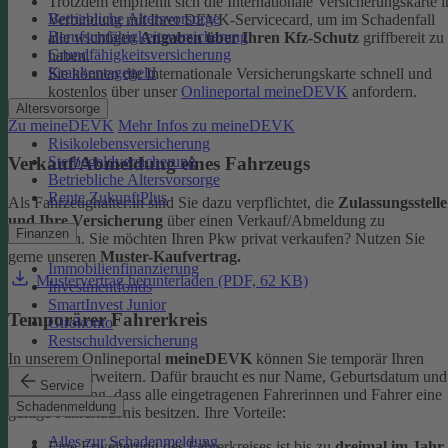
Trotzdem empfiehlt sich die Internationale Versicherungskarte i
Betriebliche Altersvorsorge
Verbindung mit Ihrer DEVK-Servicecard, um im Schadenfall
Berufsunfähigkeitsversicherung
alle wichtigen
Angaben über Ihren Kfz-Schutz
griffbereit zu
Grundfähigkeitsversicherung
haben.
Krankentagegeld
Sie können die Internationale Versicherungskarte schnell und
kostenlos über unser
Onlineportal meineDEVK
anfordern.
Altersvorsorge
Zu meineDEVK
Mehr Infos zu meineDEVK
Risikolebensversicherung
Sterbegeldversicherung
Verkauf/Abmeldung eines Fahrzeugs
Betriebliche Altersvorsorge
Rente ZukunftPlus
Als Fahrzeughalter:in sind Sie dazu verpflichtet, die
Zulassungsstelle
und Ihre Versicherung
über einen Verkauf/Abmeldung zu
Finanzen
informieren. Sie möchten Ihren Pkw privat verkaufen? Nutzen Sie
gerne unseren
Muster-Kaufvertrag.
Immobilienfinanzierung
Mustervertrag herunterladen (PDF, 62 KB)
Investmentfonds
SmartInvest Junior
Temporärer Fahrerkreis
Girokonto
Restschuldversicherung
In unserem Onlineportal
meineDEVK
können Sie temporär Ihren
Fahrerkreis erweitern. Dafür braucht es nur Name, Geburtsdatum und
Service
die Bestätigung, dass alle eingetragenen Fahrerinnen und Fahrer eine
Schadenmeldung
gültige Fahrerlaubnis besitzen.
Ihre Vorteile:
Alles zur Schadenmeldung
Eine Erweiterung des Fahrerkreises ist bis zu
dreimal im Jahr