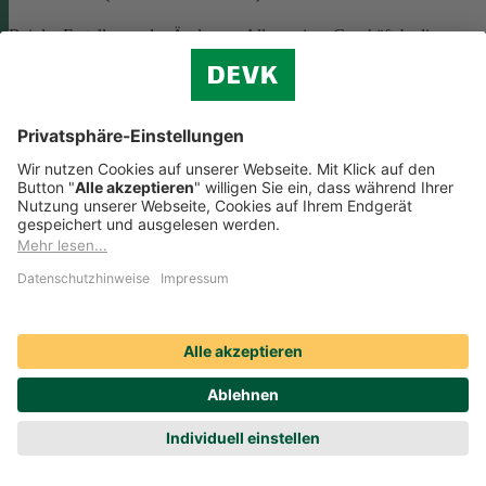
Bei der Erstellung oder Änderung Allgemeiner Geschäftsbedingunge
(AGB) ist eine Vielzahl rechtlicher Vorschriften zu beachten. Wir
helfen Ihnen dabei und vermitteln Ihnen versierte selbstständige
Rechtsbeistände, die Ihre
AGB nach deutschem Recht auf Herz u
Nieren prüfen
.
Die genannten Services werden Ihnen über das
Online-Portal der DAHAG Rechtsservices AG angeboten.
Zum Gewerbeservice
Beratungs-Rechtsschutz bei Unternehmensnachfolge
Wenn Sie Ihre Firma an eine Nachfolgerin oder einen Nachfolger
übergeben, sind viele rechtliche Fragen zu klären. Wir vermitteln Ihn
kompetente, selbstständige Rechtsanwältinnen und Rechtsanwälte, di
Sie beraten und Ihre Fragen zur
Unternehmensnachfolge
beantworten.
Rufen Sie einfach unsere telefonische Schadenhilfe
Rechtsschutz an:
0221 757-1996
.
Produktservices Krankenversicherung: Welche
Vorteile bietet mir die Krankenversicherungs-App der
DEVK?
Produktservices Krankenversicherung: Welche Vorteile bietet mir die