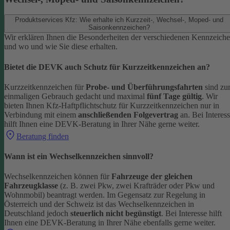
Produktservices Kfz: Wie erhalte ich Kurzzeit-, Wechsel-, Moped- und
Saisonkennzeichen?
Wir erklären Ihnen die Besonderheiten der verschiedenen Kennzeich
und wo und wie Sie diese erhalten.
Bietet die DEVK auch Schutz für Kurzzeitkennzeichen an?
Kurzzeitkennzeichen für
Probe- und Überführungsfahrten
sind z
einmaligen Gebrauch gedacht und maximal
fünf Tage gültig
. Wir
bieten Ihnen Kfz-Haftpflichtschutz für Kurzzeitkennzeichen nur in
Verbindung mit einem
anschließenden Folgevertrag
an.
Bei Interes
hilft Ihnen eine DEVK-Beratung in Ihrer Nähe gerne weiter.
Beratung finden
Wann ist ein Wechselkennzeichen sinnvoll?
Wechselkennzeichen können für
Fahrzeuge der gleichen
Fahrzeugklasse
(z. B. zwei Pkw, zwei Krafträder oder Pkw und
Wohnmobil) beantragt werden. Im Gegensatz zur Regelung in
Österreich und der Schweiz ist das Wechselkennzeichen in
Deutschland jedoch
steuerlich nicht begünstigt
.
Bei Interesse hilft
Ihnen eine DEVK-Beratung in Ihrer Nähe ebenfalls gerne weiter.