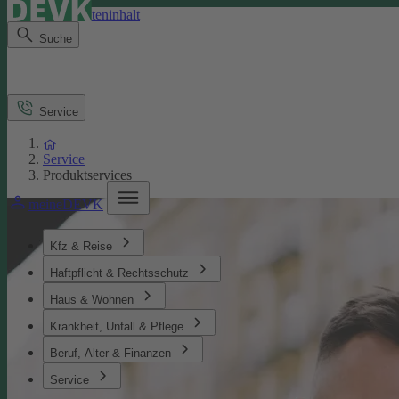
Direkt zum Seiteninhalt
Suche
Service
Service
Produktservices
meineDEVK
Kfz & Reise
Haftpflicht & Rechtsschutz
Haus & Wohnen
Krankheit, Unfall & Pflege
Beruf, Alter & Finanzen
Service