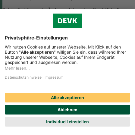
Bei der Erstellung oder Änderung Allgemeiner Geschäftsbedingunge
(AGB) ist eine Vielzahl rechtlicher Vorschriften zu beachten. Wir
helfen Ihnen dabei und vermitteln Ihnen versierte selbstständige
Rechtsbeistände, die Ihre
AGB nach deutschem Recht auf Herz u
Nieren prüfen
.
Die genannten Services werden Ihnen über das
Online-Portal der DAHAG Rechtsservices AG angeboten.
Zum Gewerbeservice
Beratungs-Rechtsschutz bei Unternehmensnachfolge
Wenn Sie Ihre Firma an eine Nachfolgerin oder einen Nachfolger
übergeben, sind viele rechtliche Fragen zu klären. Wir vermitteln Ihn
kompetente, selbstständige Rechtsanwältinnen und Rechtsanwälte, di
Sie beraten und Ihre Fragen zur
Unternehmensnachfolge
beantworten.
Rufen Sie einfach unsere telefonische Schadenhilfe
Rechtsschutz an:
0221 757-1996
.
Produktservices Krankenversicherung: Welche
Vorteile bietet mir die Krankenversicherungs-App der
DEVK?
Produktservices Krankenversicherung: Welche Vorteile bietet mir die