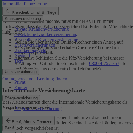
Immobilienfinanzierung
eVB-Nummer
Krankheit, Unfall & Pflege
Krankenversicherung
Wer ein Auto zulassen möchte, muss mit der eVB-Nummer
nachweisen, dass das Fahrzeug
versichert
ist. Folgende Möglichkeit
Private Krankenversicherung
haben Sie:
Gesetzliche Krankenversicherung
Betriebliche Krankenversicherung
Stellen Sie über unseren Online-Rechner einen Antrag auf
Zusatzversicherungen
Versicherungsschutz und erhalten Sie die eVB direkt im
Krankentagegeld
Anschluss
per Mail.
Ausland
Alternativ: Schließen Sie die Kfz-​Versicherung bei unserer
Tiere
Beratung vor Ort oder telefonisch unter
0800 4-​757-757
ab
(gebührenfrei aus dem deutschen Telefonnetz).
Unfallversicherung
Online berechnen
Beratung finden
Privat
Kinder
Internationale Versicherungskarte
Pflegeversicherung
Bei Auslandsfahrten dient die Internationale Versicherungskarte als
Versicherungsnachweis
.
Pflegezusatzversicherung
In den meisten europäischen Ländern wird sie nicht mehr
Beruf, Alter & Finanzen
verlangt. In den
FAQ
finden Sie eine Liste der Länder, in der si
noch vorgeschrieben ist.
Beruf