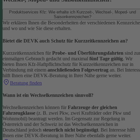
Produktservices Kfz: Wie erhalte ich Kurzzeit-, Wechsel-, Moped- und
Saisonkennzeichen?
Wir erklären Ihnen die Besonderheiten der verschiedenen Kennzeich
und wo und wie Sie diese erhalten.
Bietet die DEVK auch Schutz für Kurzzeitkennzeichen an?
Kurzzeitkennzeichen für
Probe- und Überführungsfahrten
sind z
einmaligen Gebrauch gedacht und maximal
fünf Tage gültig
. Wir
bieten Ihnen Kfz-Haftpflichtschutz für Kurzzeitkennzeichen nur in
Verbindung mit einem
anschließenden Folgevertrag
an.
Bei Interes
hilft Ihnen eine DEVK-Beratung in Ihrer Nähe gerne weiter.
Beratung finden
Wann ist ein Wechselkennzeichen sinnvoll?
Wechselkennzeichen können für
Fahrzeuge der gleichen
Fahrzeugklasse
(z. B. zwei Pkw, zwei Krafträder oder Pkw und
Wohnmobil) beantragt werden. Im Gegensatz zur Regelung in
Österreich und der Schweiz ist das Wechselkennzeichen in
Deutschland jedoch
steuerlich nicht begünstigt
.
Bei Interesse hilft
Ihnen eine DEVK-Beratung in Ihrer Nähe ebenfalls gerne weiter.