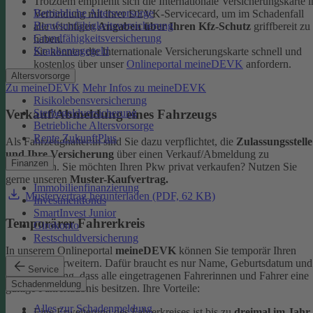
Trotzdem empfiehlt sich die Internationale Versicherungskarte i
Betriebliche Altersvorsorge
Verbindung mit Ihrer DEVK-Servicecard, um im Schadenfall
Berufsunfähigkeitsversicherung
alle wichtigen
Angaben über Ihren Kfz-Schutz
griffbereit zu
Grundfähigkeitsversicherung
haben.
Krankentagegeld
Sie können die Internationale Versicherungskarte schnell und
kostenlos über unser
Onlineportal meineDEVK
anfordern.
Altersvorsorge
Zu meineDEVK
Mehr Infos zu meineDEVK
Risikolebensversicherung
Sterbegeldversicherung
Verkauf/Abmeldung eines Fahrzeugs
Betriebliche Altersvorsorge
Rente ZukunftPlus
Als Fahrzeughalter:in sind Sie dazu verpflichtet, die
Zulassungsstelle
und Ihre Versicherung
über einen Verkauf/Abmeldung zu
Finanzen
informieren. Sie möchten Ihren Pkw privat verkaufen? Nutzen Sie
gerne unseren
Muster-Kaufvertrag.
Immobilienfinanzierung
Mustervertrag herunterladen (PDF, 62 KB)
Investmentfonds
SmartInvest Junior
Temporärer Fahrerkreis
Girokonto
Restschuldversicherung
In unserem Onlineportal
meineDEVK
können Sie temporär Ihren
Fahrerkreis erweitern. Dafür braucht es nur Name, Geburtsdatum und
Service
die Bestätigung, dass alle eingetragenen Fahrerinnen und Fahrer eine
Schadenmeldung
gültige Fahrerlaubnis besitzen.
Ihre Vorteile:
Alles zur Schadenmeldung
Eine Erweiterung des Fahrerkreises ist bis zu
dreimal im Jahr