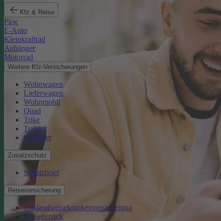
Kfz & Reise
Pkw
E-Auto
Kleinkraftrad
Anhänger
Motorrad
Weitere Kfz-Versicherungen
Wohnwagen
Lieferwagen
Wohnmobil
Quad
Trike
Traktor
Oldtimer
Zusatzschutz
Schutzbrief
Reiseversicherung
Auslandsreisekrankenversicherung
Reisegepäck