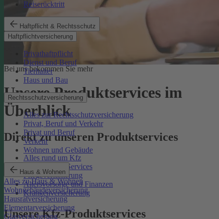
Reiserücktritt
Haftpflicht & Rechtsschutz
Haftpflichtversicherung
Privathaftpflicht
Dienst und Beruf
Bei uns bekommen Sie mehr
Tierhalter
Haus und Bau
Unsere Produktservices im
Rechtsschutzversicherung
Überblick
Alles zur Rechtsschutzversicherung
Privat, Beruf und Verkehr
Privat und Beruf
Direkt zu unseren Produktservices
Verkehr
Wohnen und Gebäude
Alles rund um Kfz
Rechtsschutz-Services
Haus & Wohnen
Pflegeversicherung
Alles zu Haus & Wohnen
Altersvorsorge und Finanzen
Wohngebäudeversicherung
Krankenversicherung
Hausratversicherung
Elementarversicherung
Unsere Kfz-Produktservices
Glasversicherung