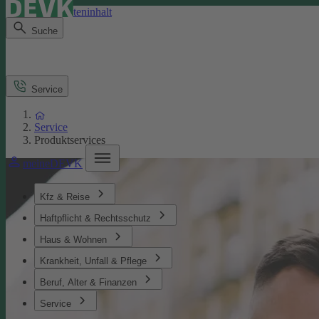
Direkt zum Seiteninhalt
Suche
Service
Service
Produktservices
meineDEVK
Kfz & Reise
Haftpflicht & Rechtsschutz
Haus & Wohnen
Krankheit, Unfall & Pflege
Beruf, Alter & Finanzen
Service