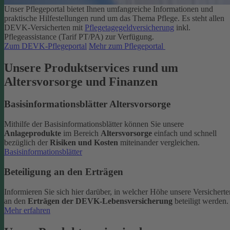
Unser Pflegeportal bietet Ihnen umfangreiche Informationen und
praktische Hilfestellungen rund um das Thema Pflege.
Es steht allen
DEVK-Versicherten mit
Pflegetagegeldversicherung
inkl.
Pflegeassistance (Tarif PT/PA) zur Verfügung.
Zum DEVK-Pflegeportal
Mehr zum Pflegeportal
Unsere Produktservices rund um
Altersvorsorge und Finanzen
Basisinformationsblätter Altersvorsorge
Mithilfe der Basisinformationsblätter können Sie unsere
Anlageprodukte
im Bereich
Altersvorsorge
einfach und schnell
bezüglich der
Risiken und Kosten
miteinander vergleichen.
Basisinformationsblätter
Beteiligung an den Erträgen
Informieren Sie sich hier darüber, in welcher Höhe unsere Versicherte
an den
Erträgen der DEVK-Lebensversicherung
beteiligt werden.
Mehr erfahren