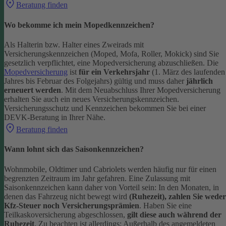
Beratung finden
Wo bekomme ich mein Mopedkennzeichen?
Als Halterin bzw. Halter eines Zweirads mit
Versicherungskennzeichen (Moped, Mofa, Roller, Mokick) sind Sie
gesetzlich verpflichtet, eine Mopedversicherung abzuschließen. Die
Mopedversicherung
ist
für ein Verkehrsjahr
(1. März des laufenden
Jahres bis Februar des Folgejahrs) gültig und muss daher
jährlich
erneuert werden
. Mit dem Neuabschluss Ihrer Mopedversicherung
erhalten Sie auch ein neues Versicherungskennzeichen.
Versicherungsschutz und Kennzeichen bekommen Sie bei einer
DEVK-Beratung in Ihrer Nähe.
Beratung finden
Wann lohnt sich das Saisonkennzeichen?
Wohnmobile, Oldtimer und Cabriolets werden häufig nur für einen
begrenzten Zeitraum im Jahr gefahren. Eine Zulassung mit
Saisonkennzeichen kann daher von Vorteil sein: In den Monaten, in
denen das Fahrzeug nicht bewegt wird
(Ruhezeit), zahlen Sie weder
Kfz-Steuer noch Versicherungsprämien
.
Haben Sie eine
Teilkaskoversicherung abgeschlossen,
gilt diese auch während der
Ruhezeit
. Zu beachten ist allerdings: Außerhalb des angemeldeten