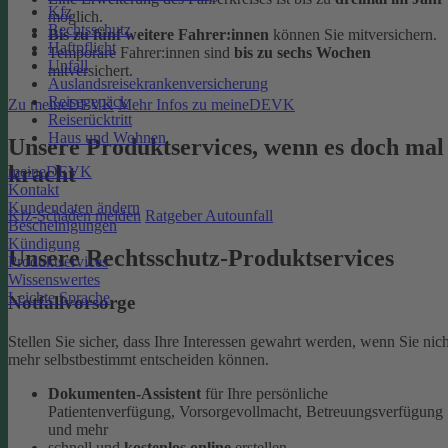
Kfz
möglich.
Rechtsschutz
Bis zu fünf weitere Fahrer:innen
können Sie mitversichern.
Haftpflicht
Temporäre Fahrer:innen sind
bis zu sechs Wochen
Unfall
mitversichert.
Auslandsreisekrankenversicherung
Reisegepäck
Zu meineDEVK
Mehr Infos zu meineDEVK
Reiserücktritt
Haus und Wohnen
Unsere Produktservices, wenn es doch mal
kracht
meineDEVK
Kontakt
Kundendaten ändern
Kfz-Schaden melden
Ratgeber Autounfall
Bescheinigungen
Kündigung
Unsere Rechtsschutz-Produktservices
Produktservices
Wissenswertes
Leichte Sprache
Notfallvorsorge
Stellen Sie sicher, dass Ihre Interessen gewahrt werden, wenn Sie nich
mehr selbstbestimmt entscheiden können.
Dokumenten-Assistent
für Ihre persönliche
Patientenverfügung, Vorsorgevollmacht, Betreuungsverfügung
und mehr
schnell und
kostenlos online
erstellen