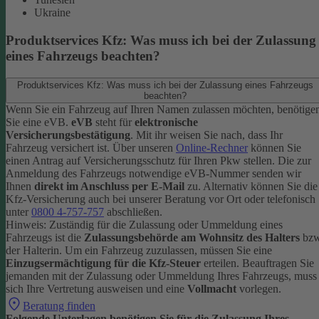
Ukraine
Produktservices Kfz: Was muss ich bei der Zulassung
eines Fahrzeugs beachten?
Produktservices Kfz: Was muss ich bei der Zulassung eines Fahrzeugs
beachten?
Wenn Sie ein Fahrzeug auf Ihren Namen zulassen möchten, benötige
Sie eine eVB.
eVB
steht für
elektronische
Versicherungsbestätigung
. Mit ihr weisen Sie nach, dass Ihr
Fahrzeug versichert ist.
Über unseren
Online-Rechner
können Sie
einen Antrag auf Versicherungsschutz für Ihren Pkw stellen. Die zur
Anmeldung des Fahrzeugs notwendige eVB-Nummer senden wir
Ihnen
direkt im Anschluss per E-Mail
zu.
Alternativ können Sie die
Kfz-Versicherung auch bei unserer Beratung vor Ort oder telefonisch
unter
0800 4-757-757
abschließen.
Hinweis: Zuständig für die Zulassung oder Ummeldung eines
Fahrzeugs ist die
Zulassungsbehörde am Wohnsitz des Halters
bzw
der Halterin.
Um ein Fahrzeug zuzulassen, müssen Sie eine
Einzugsermächtigung für die Kfz-Steuer
erteilen.
Beauftragen Sie
jemanden mit der Zulassung oder Ummeldung Ihres Fahrzeugs, muss
sich Ihre Vertretung ausweisen und eine
Vollmacht
vorlegen.
Beratung finden
Folgende Unterlagen benötigen Sie für die Zulassung Ihres