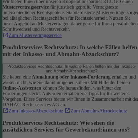
Wir bieten Ihnen über unseren Kooperationspartner KLUGO einen
Mustervertragsservice
für juristisch geprüfte Vertragstexte
unterschiedlicher Rechtsgebiete.
Standardisierte Musterverträge sorge
bei alltäglichen Rechtsgeschäften für Rechtssicherheit. Nutzen Sie
unser Angebot an Musterverträgen daher gerne für Ihren persönlichen
Schriftwechsel und Rechtsverkehr.
Zum Mustervertragsservice
Produktservices Rechtsschutz: In welche Fällen helfen
mir der Inkasso- und Abmahn-Abzockschutz?
Produktservices Rechtsschutz: In welche Fällen helfen mir der Inkasso-
und Abmahn-Abzockschutz?
Sie haben eine
Abmahnung oder Inkasso-Forderung
erhalten und
wissen nicht, wie Sie damit umgehen sollen? Mit Hilfe der beiden
Online-Assistenten
können Sie herausfinden, was hinter den
Forderungen steckt.
Außerdem erhalten Sie Tipps für Ihr weiteres
Vorgehen. Diese Services bieten wir Ihnen in Zusammenarbeit mit de
DAHAG Rechtsservices AG an.
Zum Inkasso-Abzockschutz
Zum Abmahn-Abzockschutz
Produktservices Rechtsschutz: Wie sehen die
zusätzlichen Services für Gewerbekund:innen aus?