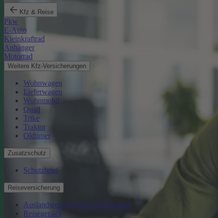
Kfz & Reise
Pkw
E-Auto
Kleinkraftrad
Anhänger
Motorrad
Weitere Kfz-Versicherungen
Wohnwagen
Lieferwagen
Wohnmobil
Quad
Trike
Traktor
Oldtimer
Zusatzschutz
Schutzbrief
Reiseversicherung
Auslandsreisekrankenversicherung
Reisegepäck