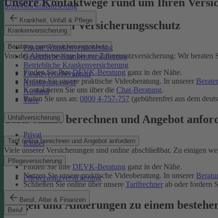
Unsere Kontaktwege rund um Ihren Versi
Immobilienfinanzierung
Krankheit, Unfall & Pflege
Beratung zum Versicherungsschutz
Krankenversicherung
Beratung zum Versicherungsschutz
Private Krankenversicherung
Von der Altersvorsorge bis zur Zahnzusatzversicherung: Wir beraten S
Gesetzliche Krankenversicherung
Betriebliche Krankenversicherung
Finden Sie Ihre
DEVK-Beratung
ganz in der Nähe.
Zusatzversicherungen
Nutzen Sie unsere praktische Videoberatung. In unserer
Berate
Krankentagegeld
Kontaktieren Sie uns über die
Chat-Beratung
.
Ausland
Rufen Sie uns an:
0800 4-757-757
(gebührenfrei aus dem deuts
Tiere
Tarif online berechnen und Angebot anfor
Unfallversicherung
Privat
Tarif online berechnen und Angebot anfordern
Kinder
Viele unserer Versicherungen sind online abschließbar. Zu einigen we
Pflegeversicherung
Finden Sie Ihre
DEVK-Beratung
ganz in der Nähe.
Nutzen Sie unsere praktische Videoberatung. In unserer
Beratu
Pflegezusatzversicherung
Schließen Sie online über unsere
Tarifrechner
ab oder fordern S
Beruf, Alter & Finanzen
Fragen und Änderungen zu einem bestehe
Beruf