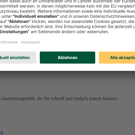
den Sie sich jetzt bei meineDEVK an und profitieren Sie von unseren 
ell vergessen sind
den schnell aus der Welt. Unser Schadenservice ist rund um die Uhr fü
al meineDEVK. Wenn Sie eingeloggt sind, sind Ihre Daten dort bereits 
erreichbar, gebührenfrei aus dem deutschen Telefonnetz).
57
(gebührenpflichtig aus dem Ausland).
zusammengestellt, die Sie schnell und einfach nutzen können.
rn