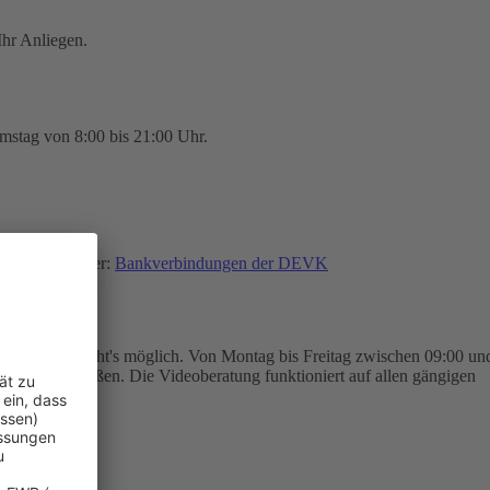
hr Anliegen.
mstag von 8:00 bis 21:00 Uhr.
finden Sie hier:
Bankverbindungen der DEVK
eoberatung macht's möglich. Von Montag bis Freitag zwischen 09:00 un
trag abschließen. Die Videoberatung funktioniert auf allen gängigen