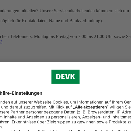
nderungen mitteilen? Unsere Servicemitarbeitenden kümmern sich um I
möglich für Kontaktdaten, Name und Bankverbindung).
chen Telefonnetz, Montag bis Freitag von 7:00 bis 21:00 Uhr sowie Sa
7
.
ngsverkehr SEPA sowie zum Erteilen eines SEPA-Lastschriftmandats 
n zu Hause aus
heitliche Beratung? Wir sind gerne persönlich für Sie da: Unsere Vid
ur Verfügung. Sie können auf diesem Wege auch einen Versicherungsver