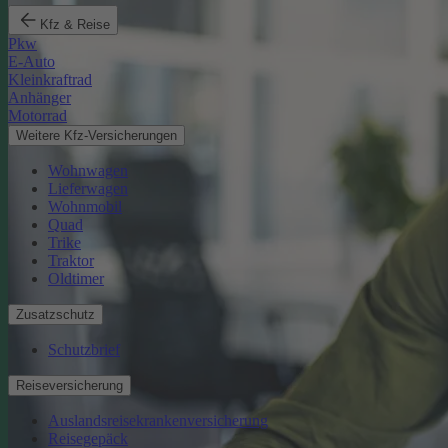
Kfz & Reise
Pkw
E-Auto
Kleinkraftrad
Anhänger
Motorrad
Weitere Kfz-Versicherungen
Wohnwagen
Lieferwagen
Wohnmobil
Quad
Trike
Traktor
Oldtimer
Zusatzschutz
Schutzbrief
Reiseversicherung
Auslandsreisekrankenversicherung
Reisegepäck