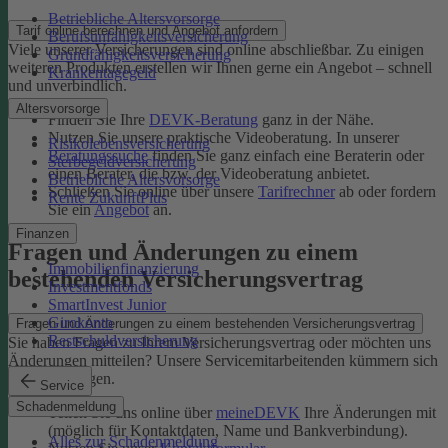
Betriebliche Altersvorsorge
Tarif online berechnen und Angebot anfordern
Berufsunfähigkeitsversicherung
Viele unserer Versicherungen sind online abschließbar. Zu einigen
Grundfähigkeitsversicherung
weiteren Produkten erstellen wir Ihnen gerne ein Angebot – schnell
Krankentagegeld
und unverbindlich.
Altersvorsorge
Finden Sie Ihre
DEVK-Beratung
ganz in der Nähe.
Nutzen Sie unsere praktische Videoberatung. In unserer
Risikolebensversicherung
Beratungssuche
finden Sie ganz einfach eine Beraterin oder
Sterbegeldversicherung
einen Berater, die bzw. der Videoberatung anbietet.
Betriebliche Altersvorsorge
Schließen Sie online über unsere
Tarifrechner
ab oder fordern
Rente ZukunftPlus
Sie ein
Angebot
an.
Finanzen
Fragen und Änderungen zu einem
Immobilienfinanzierung
bestehenden Versicherungsvertrag
Investmentfonds
SmartInvest Junior
Girokonto
Fragen und Änderungen zu einem bestehenden Versicherungsvertrag
Restschuldversicherung
Sie haben Fragen zu Ihrem Versicherungsvertrag oder möchten uns
Änderungen mitteilen? Unsere Servicemitarbeitenden kümmern sich
um Ihr Anliegen.
Service
Schadenmeldung
Teilen Sie uns online über
meineDEVK
Ihre Änderungen mit
(möglich für Kontaktdaten, Name und Bankverbindung).
Alles zur Schadenmeldung