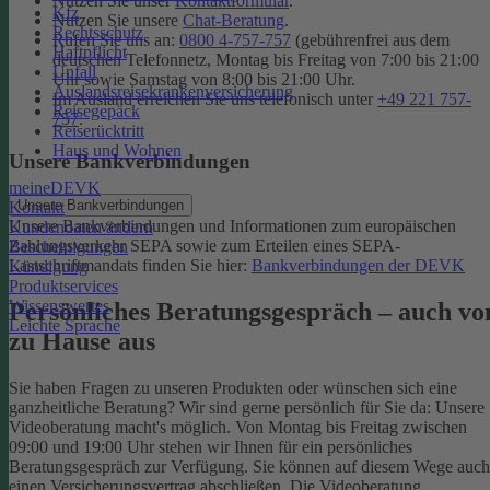
Nutzen Sie unser
Kontaktformular
.
Kfz
Nutzen Sie unsere
Chat-Beratung
.
Rechtsschutz
Rufen Sie uns an:
0800 4-757-757
(gebührenfrei aus dem
Haftpflicht
deutschen Telefonnetz, Montag bis Freitag von 7:00 bis 21:00
Unfall
Uhr sowie Samstag von 8:00 bis 21:00 Uhr.
Auslandsreisekrankenversicherung
Im Ausland erreichen Sie uns telefonisch unter
+49 221 757-
Reisegepäck
757
.
Reiserücktritt
Haus und Wohnen
Unsere Bankverbindungen
meineDEVK
Unsere Bankverbindungen
Kontakt
Unsere Bankverbindungen und Informationen zum europäischen
Kundendaten ändern
Zahlungsverkehr SEPA sowie zum Erteilen eines SEPA-
Bescheinigungen
Lastschriftmandats finden Sie hier:
Bankverbindungen der DEVK
Kündigung
Produktservices
Wissenswertes
Persönliches Beratungsgespräch – auch vo
Leichte Sprache
zu Hause aus
Sie haben Fragen zu unseren Produkten oder wünschen sich eine
ganzheitliche Beratung? Wir sind gerne persönlich für Sie da: Unsere
Videoberatung macht's möglich. Von Montag bis Freitag zwischen
09:00 und 19:00 Uhr stehen wir Ihnen für ein persönliches
Beratungsgespräch zur Verfügung. Sie können auf diesem Wege auch
einen Versicherungsvertrag abschließen. Die Videoberatung