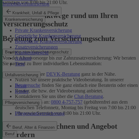
samstags von 8:00 bis 21:00 Uhr.
Immobilienfinanzierung
Krankheit, Unfall & Pflege
Unsere Kontaktwege rund um Ihren
Krankenversicherung
Versicherungsschutz
Private Krankenversicherung
Gesetzliche Krankenversicherung
Beratung zum Versicherungsschutz
Betriebliche Krankenversicherung
Zusatzversicherungen
Beratung zum Versicherungsschutz
Krankentagegeld
Von der Altersvorsorge bis zur Zahnzusatzversicherung: Wir beraten
Ausland
Sie passend zu Ihrer individuellen Lebenssituation:
Tiere
Finden Sie Ihre
DEVK-Beratung
ganz in der Nähe.
Unfallversicherung
Nutzen Sie unsere praktische Videoberatung. In unserer
Beratersuche
finden Sie ganz einfach eine Beraterin oder einen
Privat
Berater, die bzw. der Videoberatung anbietet.
Kinder
Kontaktieren Sie uns über die
Chat-Beratung
.
Rufen Sie uns an:
0800 4-757-757
(gebührenfrei aus dem
Pflegeversicherung
deutschen Telefonnetz, Montag bis Freitag von 7:00 bis 21:00
Uhr sowie Samstag von 8:00 bis 21:00 Uhr.
Pflegezusatzversicherung
Tarif online berechnen und Angebot
Beruf, Alter & Finanzen
anfordern
Beruf