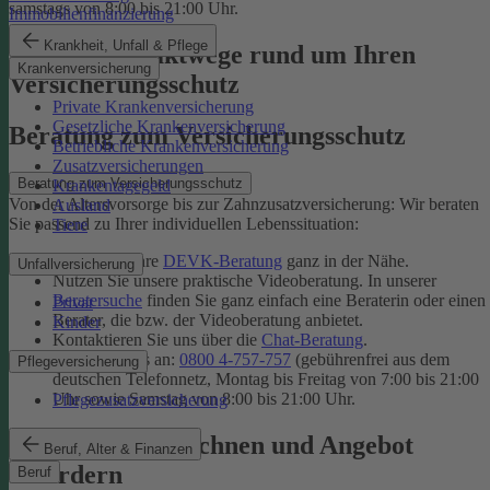
samstags von 8:00 bis 21:00 Uhr.
Immobilienfinanzierung
Krankheit, Unfall & Pflege
Unsere Kontaktwege rund um Ihren
Krankenversicherung
Versicherungsschutz
Private Krankenversicherung
Gesetzliche Krankenversicherung
Beratung zum Versicherungsschutz
Betriebliche Krankenversicherung
Zusatzversicherungen
Beratung zum Versicherungsschutz
Krankentagegeld
Von der Altersvorsorge bis zur Zahnzusatzversicherung: Wir beraten
Ausland
Sie passend zu Ihrer individuellen Lebenssituation:
Tiere
Finden Sie Ihre
DEVK-Beratung
ganz in der Nähe.
Unfallversicherung
Nutzen Sie unsere praktische Videoberatung. In unserer
Beratersuche
finden Sie ganz einfach eine Beraterin oder einen
Privat
Berater, die bzw. der Videoberatung anbietet.
Kinder
Kontaktieren Sie uns über die
Chat-Beratung
.
Rufen Sie uns an:
0800 4-757-757
(gebührenfrei aus dem
Pflegeversicherung
deutschen Telefonnetz, Montag bis Freitag von 7:00 bis 21:00
Uhr sowie Samstag von 8:00 bis 21:00 Uhr.
Pflegezusatzversicherung
Tarif online berechnen und Angebot
Beruf, Alter & Finanzen
anfordern
Beruf