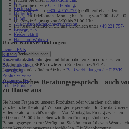
Nutzen Sie unser
Kontaktformular
.
Kfz
Nutzen Sie unsere
Chat-Beratung
.
Rechtsschutz
Rufen Sie uns an:
0800 4-757-757
(gebührenfrei aus dem
Haftpflicht
deutschen Telefonnetz, Montag bis Freitag von 7:00 bis 21:00
Unfall
Uhr sowie Samstag von 8:00 bis 21:00 Uhr.
Auslandsreisekrankenversicherung
Im Ausland erreichen Sie uns telefonisch unter
+49 221 757-
Reisegepäck
757
.
Reiserücktritt
Haus und Wohnen
Unsere Bankverbindungen
meineDEVK
Unsere Bankverbindungen
Kontakt
Unsere Bankverbindungen und Informationen zum europäischen
Kundendaten ändern
Zahlungsverkehr SEPA sowie zum Erteilen eines SEPA-
Bescheinigungen
Lastschriftmandats finden Sie hier:
Bankverbindungen der DEVK
Kündigung
Produktservices
Wissenswertes
Persönliches Beratungsgespräch – auch vo
Leichte Sprache
zu Hause aus
Sie haben Fragen zu unseren Produkten oder wünschen sich eine
ganzheitliche Beratung? Wir sind gerne persönlich für Sie da: Unsere
Videoberatung macht's möglich. Von Montag bis Freitag zwischen
09:00 und 19:00 Uhr stehen wir Ihnen für ein persönliches
Beratungsgespräch zur Verfügung. Sie können auf diesem Wege auch
einen Versicherungsvertrag abschließen. Die Videoberatung