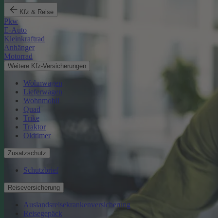
Kfz & Reise
Pkw
E-Auto
Kleinkraftrad
Anhänger
Motorrad
Weitere Kfz-Versicherungen
Wohnwagen
Lieferwagen
Wohnmobil
Quad
Trike
Traktor
Oldtimer
Zusatzschutz
Schutzbrief
Reiseversicherung
Auslandsreisekrankenversicherung
Reisegepäck