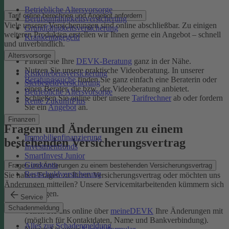
Betriebliche Altersvorsorge
Tarif online berechnen und Angebot anfordern
Berufsunfähigkeitsversicherung
Viele unserer Versicherungen sind online abschließbar. Zu einigen
Grundfähigkeitsversicherung
weiteren Produkten erstellen wir Ihnen gerne ein Angebot – schnell
Krankentagegeld
und unverbindlich.
Altersvorsorge
Finden Sie Ihre
DEVK-Beratung
ganz in der Nähe.
Nutzen Sie unsere praktische Videoberatung. In unserer
Risikolebensversicherung
Beratungssuche
finden Sie ganz einfach eine Beraterin oder
Sterbegeldversicherung
einen Berater, die bzw. der Videoberatung anbietet.
Betriebliche Altersvorsorge
Schließen Sie online über unsere
Tarifrechner
ab oder fordern
Rente ZukunftPlus
Sie ein
Angebot
an.
Finanzen
Fragen und Änderungen zu einem
Immobilienfinanzierung
bestehenden Versicherungsvertrag
Investmentfonds
SmartInvest Junior
Girokonto
Fragen und Änderungen zu einem bestehenden Versicherungsvertrag
Restschuldversicherung
Sie haben Fragen zu Ihrem Versicherungsvertrag oder möchten uns
Änderungen mitteilen? Unsere Servicemitarbeitenden kümmern sich
um Ihr Anliegen.
Service
Schadenmeldung
Teilen Sie uns online über
meineDEVK
Ihre Änderungen mit
(möglich für Kontaktdaten, Name und Bankverbindung).
Alles zur Schadenmeldung