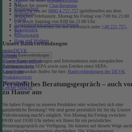
Nutzen Sie unser
Kontaktformular
.
Kfz
Nutzen Sie unsere
Chat-Beratung
.
Rechtsschutz
Rufen Sie uns an:
0800 4-757-757
(gebührenfrei aus dem
Haftpflicht
deutschen Telefonnetz, Montag bis Freitag von 7:00 bis 21:00
Unfall
Uhr sowie Samstag von 8:00 bis 21:00 Uhr.
Auslandsreisekrankenversicherung
Im Ausland erreichen Sie uns telefonisch unter
+49 221 757-
Reisegepäck
757
.
Reiserücktritt
Haus und Wohnen
Unsere Bankverbindungen
meineDEVK
Unsere Bankverbindungen
Kontakt
Unsere Bankverbindungen und Informationen zum europäischen
Kundendaten ändern
Zahlungsverkehr SEPA sowie zum Erteilen eines SEPA-
Bescheinigungen
Lastschriftmandats finden Sie hier:
Bankverbindungen der DEVK
Kündigung
Produktservices
Wissenswertes
Persönliches Beratungsgespräch – auch vo
Leichte Sprache
zu Hause aus
Sie haben Fragen zu unseren Produkten oder wünschen sich eine
ganzheitliche Beratung? Wir sind gerne persönlich für Sie da: Unsere
Videoberatung macht's möglich. Von Montag bis Freitag zwischen
09:00 und 19:00 Uhr stehen wir Ihnen für ein persönliches
Beratungsgespräch zur Verfügung. Sie können auf diesem Wege auch
einen Versicherungsvertrag abschließen. Die Videoberatung