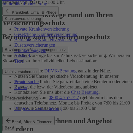
samstags von 8:00 bis 21:00 Uhr.
Immobilienfinanzierung
Krankheit, Unfall & Pflege
Unsere Kontaktwege rund um Ihren
Krankenversicherung
Versicherungsschutz
Private Krankenversicherung
Gesetzliche Krankenversicherung
Beratung zum Versicherungsschutz
Betriebliche Krankenversicherung
Zusatzversicherungen
Beratung zum Versicherungsschutz
Krankentagegeld
Von der Altersvorsorge bis zur Zahnzusatzversicherung: Wir beraten
Ausland
Sie passend zu Ihrer individuellen Lebenssituation:
Tiere
Finden Sie Ihre
DEVK-Beratung
ganz in der Nähe.
Unfallversicherung
Nutzen Sie unsere praktische Videoberatung. In unserer
Beratersuche
finden Sie ganz einfach eine Beraterin oder einen
Privat
Berater, die bzw. der Videoberatung anbietet.
Kinder
Kontaktieren Sie uns über die
Chat-Beratung
.
Rufen Sie uns an:
0800 4-757-757
(gebührenfrei aus dem
Pflegeversicherung
deutschen Telefonnetz, Montag bis Freitag von 7:00 bis 21:00
Uhr sowie Samstag von 8:00 bis 21:00 Uhr.
Pflegezusatzversicherung
Tarif online berechnen und Angebot
Beruf, Alter & Finanzen
anfordern
Beruf