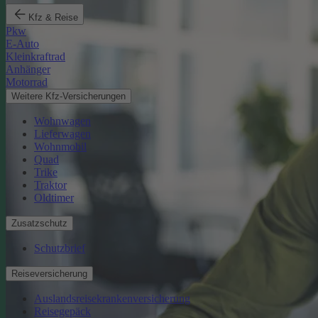
Kfz & Reise
Pkw
E-Auto
Kleinkraftrad
Anhänger
Motorrad
Weitere Kfz-Versicherungen
Wohnwagen
Lieferwagen
Wohnmobil
Quad
Trike
Traktor
Oldtimer
Zusatzschutz
Schutzbrief
Reiseversicherung
Auslandsreisekrankenversicherung
Reisegepäck