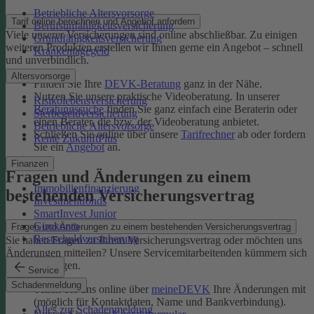
Betriebliche Altersvorsorge
Tarif online berechnen und Angebot anfordern
Berufsunfähigkeitsversicherung
Viele unserer Versicherungen sind online abschließbar. Zu einigen
Grundfähigkeitsversicherung
weiteren Produkten erstellen wir Ihnen gerne ein Angebot – schnell
Krankentagegeld
und unverbindlich.
Altersvorsorge
Finden Sie Ihre
DEVK-Beratung
ganz in der Nähe.
Nutzen Sie unsere praktische Videoberatung. In unserer
Risikolebensversicherung
Beratungssuche
finden Sie ganz einfach eine Beraterin oder
Sterbegeldversicherung
einen Berater, die bzw. der Videoberatung anbietet.
Betriebliche Altersvorsorge
Schließen Sie online über unsere
Tarifrechner
ab oder fordern
Rente ZukunftPlus
Sie ein
Angebot
an.
Finanzen
Fragen und Änderungen zu einem
Immobilienfinanzierung
bestehenden Versicherungsvertrag
Investmentfonds
SmartInvest Junior
Girokonto
Fragen und Änderungen zu einem bestehenden Versicherungsvertrag
Restschuldversicherung
Sie haben Fragen zu Ihrem Versicherungsvertrag oder möchten uns
Änderungen mitteilen? Unsere Servicemitarbeitenden kümmern sich
um Ihr Anliegen.
Service
Schadenmeldung
Teilen Sie uns online über
meineDEVK
Ihre Änderungen mit
(möglich für Kontaktdaten, Name und Bankverbindung).
Alles zur Schadenmeldung