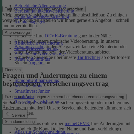
Betriebliche Altersvorsorge
Tarif online berechnen und Angebot anfordern
Berufsunfähigkeitsversicherung
Viele unserer Versicherungen sind online abschließbar. Zu einigen
Grundfähigkeitsversicherung
weiteren Produkten erstellen wir Ihnen gerne ein Angebot – schnell
Krankentagegeld
und unverbindlich.
Altersvorsorge
Finden Sie Ihre
DEVK-Beratung
ganz in der Nähe.
Nutzen Sie unsere praktische Videoberatung. In unserer
Risikolebensversicherung
Beratungssuche
finden Sie ganz einfach eine Beraterin oder
Sterbegeldversicherung
einen Berater, die bzw. der Videoberatung anbietet.
Betriebliche Altersvorsorge
Schließen Sie online über unsere
Tarifrechner
ab oder fordern
Rente ZukunftPlus
Sie ein
Angebot
an.
Finanzen
Fragen und Änderungen zu einem
Immobilienfinanzierung
bestehenden Versicherungsvertrag
Investmentfonds
SmartInvest Junior
Girokonto
Fragen und Änderungen zu einem bestehenden Versicherungsvertrag
Restschuldversicherung
Sie haben Fragen zu Ihrem Versicherungsvertrag oder möchten uns
Änderungen mitteilen? Unsere Servicemitarbeitenden kümmern sich
um Ihr Anliegen.
Service
Schadenmeldung
Teilen Sie uns online über
meineDEVK
Ihre Änderungen mit
(möglich für Kontaktdaten, Name und Bankverbindung).
Alles zur Schadenmeldung