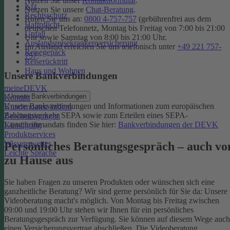
Nutzen Sie unser
Kontaktformular
.
Kfz
Nutzen Sie unsere
Chat-Beratung
.
Rechtsschutz
Rufen Sie uns an:
0800 4-757-757
(gebührenfrei aus dem
Haftpflicht
deutschen Telefonnetz, Montag bis Freitag von 7:00 bis 21:00
Unfall
Uhr sowie Samstag von 8:00 bis 21:00 Uhr.
Auslandsreisekrankenversicherung
Im Ausland erreichen Sie uns telefonisch unter
+49 221 757-
Reisegepäck
757
.
Reiserücktritt
Haus und Wohnen
Unsere Bankverbindungen
meineDEVK
Unsere Bankverbindungen
Kontakt
Unsere Bankverbindungen und Informationen zum europäischen
Kundendaten ändern
Zahlungsverkehr SEPA sowie zum Erteilen eines SEPA-
Bescheinigungen
Lastschriftmandats finden Sie hier:
Bankverbindungen der DEVK
Kündigung
Produktservices
Wissenswertes
Persönliches Beratungsgespräch – auch vo
Leichte Sprache
zu Hause aus
Sie haben Fragen zu unseren Produkten oder wünschen sich eine
ganzheitliche Beratung? Wir sind gerne persönlich für Sie da: Unsere
Videoberatung macht's möglich. Von Montag bis Freitag zwischen
09:00 und 19:00 Uhr stehen wir Ihnen für ein persönliches
Beratungsgespräch zur Verfügung. Sie können auf diesem Wege auch
einen Versicherungsvertrag abschließen. Die Videoberatung