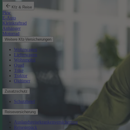
Kfz & Reise
Pkw
E-Auto
Kleinkraftrad
Anhänger
Motorrad
Weitere Kfz-Versicherungen
Wohnwagen
Lieferwagen
Wohnmobil
Quad
Trike
Traktor
Oldtimer
Zusatzschutz
Schutzbrief
Reiseversicherung
Auslandsreisekrankenversicherung
Reisegepäck