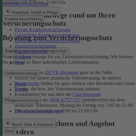
samstags von 8:00 bis 21:00 Uhr.
Immobilienfinanzierung
Krankheit, Unfall & Pflege
Unsere Kontaktwege rund um Ihren
Krankenversicherung
Versicherungsschutz
Private Krankenversicherung
Gesetzliche Krankenversicherung
Beratung zum Versicherungsschutz
Betriebliche Krankenversicherung
Zusatzversicherungen
Beratung zum Versicherungsschutz
Krankentagegeld
Von der Altersvorsorge bis zur Zahnzusatzversicherung: Wir beraten
Ausland
Sie passend zu Ihrer individuellen Lebenssituation:
Tiere
Finden Sie Ihre
DEVK-Beratung
ganz in der Nähe.
Unfallversicherung
Nutzen Sie unsere praktische Videoberatung. In unserer
Beratersuche
finden Sie ganz einfach eine Beraterin oder einen
Privat
Berater, die bzw. der Videoberatung anbietet.
Kinder
Kontaktieren Sie uns über die
Chat-Beratung
.
Rufen Sie uns an:
0800 4-757-757
(gebührenfrei aus dem
Pflegeversicherung
deutschen Telefonnetz, Montag bis Freitag von 7:00 bis 21:00
Uhr sowie Samstag von 8:00 bis 21:00 Uhr.
Pflegezusatzversicherung
Tarif online berechnen und Angebot
Beruf, Alter & Finanzen
anfordern
Beruf