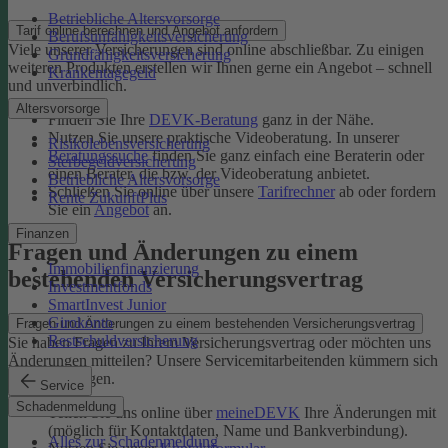
Betriebliche Altersvorsorge
Tarif online berechnen und Angebot anfordern
Berufsunfähigkeitsversicherung
Viele unserer Versicherungen sind online abschließbar. Zu einigen
Grundfähigkeitsversicherung
weiteren Produkten erstellen wir Ihnen gerne ein Angebot – schnell
Krankentagegeld
und unverbindlich.
Altersvorsorge
Finden Sie Ihre
DEVK-Beratung
ganz in der Nähe.
Nutzen Sie unsere praktische Videoberatung. In unserer
Risikolebensversicherung
Beratungssuche
finden Sie ganz einfach eine Beraterin oder
Sterbegeldversicherung
einen Berater, die bzw. der Videoberatung anbietet.
Betriebliche Altersvorsorge
Schließen Sie online über unsere
Tarifrechner
ab oder fordern
Rente ZukunftPlus
Sie ein
Angebot
an.
Finanzen
Fragen und Änderungen zu einem
Immobilienfinanzierung
bestehenden Versicherungsvertrag
Investmentfonds
SmartInvest Junior
Girokonto
Fragen und Änderungen zu einem bestehenden Versicherungsvertrag
Restschuldversicherung
Sie haben Fragen zu Ihrem Versicherungsvertrag oder möchten uns
Änderungen mitteilen? Unsere Servicemitarbeitenden kümmern sich
um Ihr Anliegen.
Service
Schadenmeldung
Teilen Sie uns online über
meineDEVK
Ihre Änderungen mit
(möglich für Kontaktdaten, Name und Bankverbindung).
Alles zur Schadenmeldung