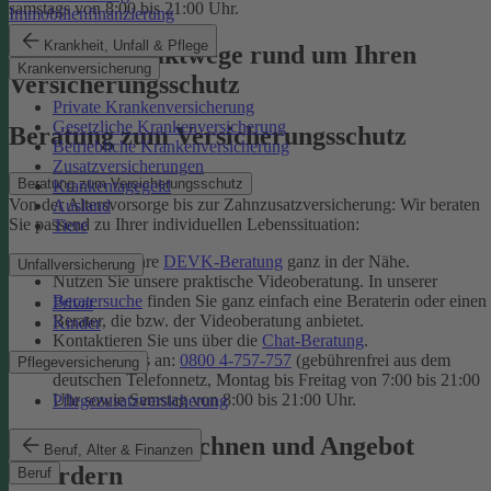
samstags von 8:00 bis 21:00 Uhr.
Immobilienfinanzierung
Krankheit, Unfall & Pflege
Unsere Kontaktwege rund um Ihren
Krankenversicherung
Versicherungsschutz
Private Krankenversicherung
Gesetzliche Krankenversicherung
Beratung zum Versicherungsschutz
Betriebliche Krankenversicherung
Zusatzversicherungen
Beratung zum Versicherungsschutz
Krankentagegeld
Von der Altersvorsorge bis zur Zahnzusatzversicherung: Wir beraten
Ausland
Sie passend zu Ihrer individuellen Lebenssituation:
Tiere
Finden Sie Ihre
DEVK-Beratung
ganz in der Nähe.
Unfallversicherung
Nutzen Sie unsere praktische Videoberatung. In unserer
Beratersuche
finden Sie ganz einfach eine Beraterin oder einen
Privat
Berater, die bzw. der Videoberatung anbietet.
Kinder
Kontaktieren Sie uns über die
Chat-Beratung
.
Rufen Sie uns an:
0800 4-757-757
(gebührenfrei aus dem
Pflegeversicherung
deutschen Telefonnetz, Montag bis Freitag von 7:00 bis 21:00
Uhr sowie Samstag von 8:00 bis 21:00 Uhr.
Pflegezusatzversicherung
Tarif online berechnen und Angebot
Beruf, Alter & Finanzen
anfordern
Beruf