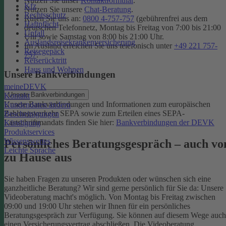
Nutzen Sie unser
Kontaktformular
.
Kfz
Nutzen Sie unsere
Chat-Beratung
.
Rechtsschutz
Rufen Sie uns an:
0800 4-757-757
(gebührenfrei aus dem
Haftpflicht
deutschen Telefonnetz, Montag bis Freitag von 7:00 bis 21:00
Unfall
Uhr sowie Samstag von 8:00 bis 21:00 Uhr.
Auslandsreisekrankenversicherung
Im Ausland erreichen Sie uns telefonisch unter
+49 221 757-
Reisegepäck
757
.
Reiserücktritt
Haus und Wohnen
Unsere Bankverbindungen
meineDEVK
Unsere Bankverbindungen
Kontakt
Unsere Bankverbindungen und Informationen zum europäischen
Kundendaten ändern
Zahlungsverkehr SEPA sowie zum Erteilen eines SEPA-
Bescheinigungen
Lastschriftmandats finden Sie hier:
Bankverbindungen der DEVK
Kündigung
Produktservices
Wissenswertes
Persönliches Beratungsgespräch – auch vo
Leichte Sprache
zu Hause aus
Sie haben Fragen zu unseren Produkten oder wünschen sich eine
ganzheitliche Beratung? Wir sind gerne persönlich für Sie da: Unsere
Videoberatung macht's möglich. Von Montag bis Freitag zwischen
09:00 und 19:00 Uhr stehen wir Ihnen für ein persönliches
Beratungsgespräch zur Verfügung. Sie können auf diesem Wege auch
einen Versicherungsvertrag abschließen. Die Videoberatung