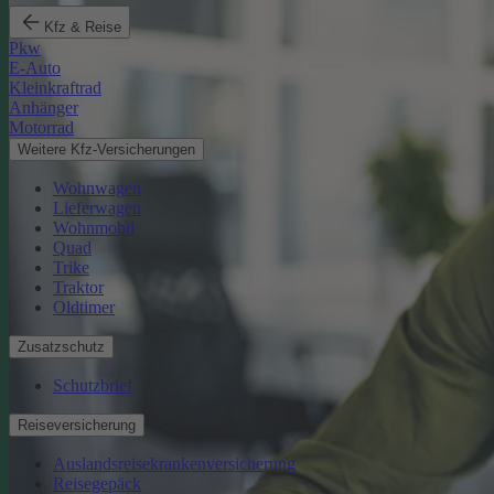
Kfz & Reise
Pkw
E-Auto
Kleinkraftrad
Anhänger
Motorrad
Weitere Kfz-Versicherungen
Wohnwagen
Lieferwagen
Wohnmobil
Quad
Trike
Traktor
Oldtimer
Zusatzschutz
Schutzbrief
Reiseversicherung
Auslandsreisekrankenversicherung
Reisegepäck