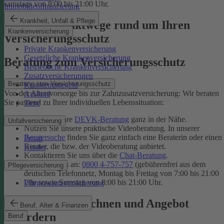
samstags von 8:00 bis 21:00 Uhr.
Immobilienfinanzierung
Krankheit, Unfall & Pflege
Unsere Kontaktwege rund um Ihren
Krankenversicherung
Versicherungsschutz
Private Krankenversicherung
Gesetzliche Krankenversicherung
Beratung zum Versicherungsschutz
Betriebliche Krankenversicherung
Zusatzversicherungen
Beratung zum Versicherungsschutz
Krankentagegeld
Von der Altersvorsorge bis zur Zahnzusatzversicherung: Wir beraten
Ausland
Sie passend zu Ihrer individuellen Lebenssituation:
Tiere
Finden Sie Ihre
DEVK-Beratung
ganz in der Nähe.
Unfallversicherung
Nutzen Sie unsere praktische Videoberatung. In unserer
Beratersuche
finden Sie ganz einfach eine Beraterin oder einen
Privat
Berater, die bzw. der Videoberatung anbietet.
Kinder
Kontaktieren Sie uns über die
Chat-Beratung
.
Rufen Sie uns an:
0800 4-757-757
(gebührenfrei aus dem
Pflegeversicherung
deutschen Telefonnetz, Montag bis Freitag von 7:00 bis 21:00
Uhr sowie Samstag von 8:00 bis 21:00 Uhr.
Pflegezusatzversicherung
Tarif online berechnen und Angebot
Beruf, Alter & Finanzen
anfordern
Beruf