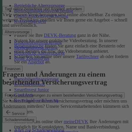
Betriebliche Altersvorsorge
Tarif online berechnen und Angebot anfordern
Berufsunfähigkeitsversicherung
Viele unserer Versicherungen sind online abschließbar. Zu einigen
Grundfähigkeitsversicherung
weiteren Produkten erstellen wir Ihnen gerne ein Angebot – schnell
Krankentagegeld
und unverbindlich.
Altersvorsorge
Finden Sie Ihre
DEVK-Beratung
ganz in der Nähe.
Nutzen Sie unsere praktische Videoberatung. In unserer
Risikolebensversicherung
Beratungssuche
finden Sie ganz einfach eine Beraterin oder
Sterbegeldversicherung
einen Berater, die bzw. der Videoberatung anbietet.
Betriebliche Altersvorsorge
Schließen Sie online über unsere
Tarifrechner
ab oder fordern
Rente ZukunftPlus
Sie ein
Angebot
an.
Finanzen
Fragen und Änderungen zu einem
Immobilienfinanzierung
bestehenden Versicherungsvertrag
Investmentfonds
SmartInvest Junior
Girokonto
Fragen und Änderungen zu einem bestehenden Versicherungsvertrag
Restschuldversicherung
Sie haben Fragen zu Ihrem Versicherungsvertrag oder möchten uns
Änderungen mitteilen? Unsere Servicemitarbeitenden kümmern sich
um Ihr Anliegen.
Service
Schadenmeldung
Teilen Sie uns online über
meineDEVK
Ihre Änderungen mit
(möglich für Kontaktdaten, Name und Bankverbindung).
Alles zur Schadenmeldung