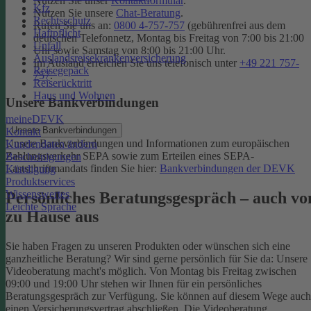
Nutzen Sie unser
Kontaktformular
.
Kfz
Nutzen Sie unsere
Chat-Beratung
.
Rechtsschutz
Rufen Sie uns an:
0800 4-757-757
(gebührenfrei aus dem
Haftpflicht
deutschen Telefonnetz, Montag bis Freitag von 7:00 bis 21:00
Unfall
Uhr sowie Samstag von 8:00 bis 21:00 Uhr.
Auslandsreisekrankenversicherung
Im Ausland erreichen Sie uns telefonisch unter
+49 221 757-
Reisegepäck
757
.
Reiserücktritt
Haus und Wohnen
Unsere Bankverbindungen
meineDEVK
Unsere Bankverbindungen
Kontakt
Unsere Bankverbindungen und Informationen zum europäischen
Kundendaten ändern
Zahlungsverkehr SEPA sowie zum Erteilen eines SEPA-
Bescheinigungen
Lastschriftmandats finden Sie hier:
Bankverbindungen der DEVK
Kündigung
Produktservices
Wissenswertes
Persönliches Beratungsgespräch – auch vo
Leichte Sprache
zu Hause aus
Sie haben Fragen zu unseren Produkten oder wünschen sich eine
ganzheitliche Beratung? Wir sind gerne persönlich für Sie da: Unsere
Videoberatung macht's möglich. Von Montag bis Freitag zwischen
09:00 und 19:00 Uhr stehen wir Ihnen für ein persönliches
Beratungsgespräch zur Verfügung. Sie können auf diesem Wege auch
einen Versicherungsvertrag abschließen. Die Videoberatung