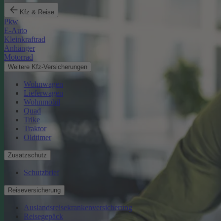
Kfz & Reise
Pkw
E-Auto
Kleinkraftrad
Anhänger
Motorrad
Weitere Kfz-Versicherungen
Wohnwagen
Lieferwagen
Wohnmobil
Quad
Trike
Traktor
Oldtimer
Zusatzschutz
Schutzbrief
Reiseversicherung
Auslandsreisekrankenversicherung
Reisegepäck