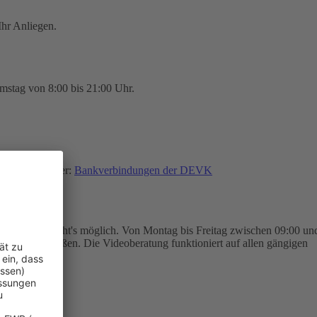
hr Anliegen.
mstag von 8:00 bis 21:00 Uhr.
finden Sie hier:
Bankverbindungen der DEVK
eoberatung macht's möglich. Von Montag bis Freitag zwischen 09:00 un
trag abschließen. Die Videoberatung funktioniert auf allen gängigen