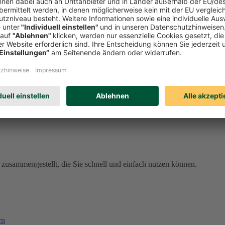
den Sie sich jetzt bei meineDEVK an und profitieren Sie von unseren 
ell vergessen sind
den schnell aus der Welt. Unser Schadenservice ist rund um die Uhr fü
al meineDEVK. Wenn Sie eingeloggt sind, sind Ihre Daten dort bereits 
erreichbar, gebührenfrei aus dem deutschen Telefonnetz).
57
(gebührenpflichtig aus dem Ausland).
zusammengestellt, die Sie schnell und einfach nutzen können.
rn