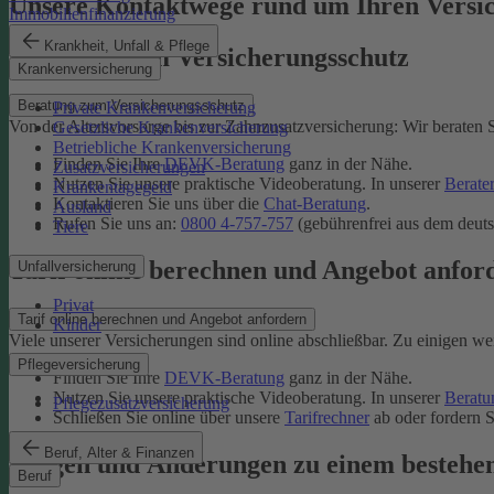
Unsere Kontaktwege rund um Ihren Versi
Immobilienfinanzierung
Krankheit, Unfall & Pflege
Beratung zum Versicherungsschutz
Krankenversicherung
Beratung zum Versicherungsschutz
Private Krankenversicherung
Von der Altersvorsorge bis zur Zahnzusatzversicherung: Wir beraten S
Gesetzliche Krankenversicherung
Betriebliche Krankenversicherung
Finden Sie Ihre
DEVK-Beratung
ganz in der Nähe.
Zusatzversicherungen
Nutzen Sie unsere praktische Videoberatung. In unserer
Berate
Krankentagegeld
Kontaktieren Sie uns über die
Chat-Beratung
.
Ausland
Rufen Sie uns an:
0800 4-757-757
(gebührenfrei aus dem deuts
Tiere
Tarif online berechnen und Angebot anfor
Unfallversicherung
Privat
Tarif online berechnen und Angebot anfordern
Kinder
Viele unserer Versicherungen sind online abschließbar. Zu einigen we
Pflegeversicherung
Finden Sie Ihre
DEVK-Beratung
ganz in der Nähe.
Nutzen Sie unsere praktische Videoberatung. In unserer
Beratu
Pflegezusatzversicherung
Schließen Sie online über unsere
Tarifrechner
ab oder fordern S
Beruf, Alter & Finanzen
Fragen und Änderungen zu einem bestehe
Beruf