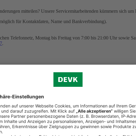
nderungen mitteilen? Unsere Servicemitarbeitenden kümmern sich um I
möglich für Kontaktdaten, Name und Bankverbindung).
chen Telefonnetz, Montag bis Freitag von 7:00 bis 21:00 Uhr sowie Sa
7
.
ngsverkehr SEPA sowie zum Erteilen eines SEPA-Lastschriftmandats 
n zu Hause aus
heitliche Beratung? Wir sind gerne persönlich für Sie da: Unsere Vid
ur Verfügung. Sie können auf diesem Wege auch einen Versicherungsver