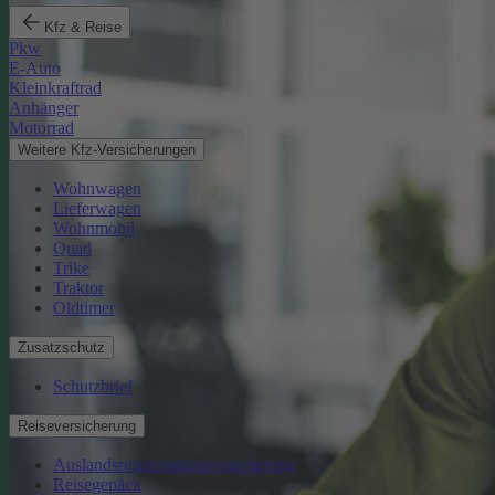
Kfz & Reise
Pkw
E-Auto
Kleinkraftrad
Anhänger
Motorrad
Weitere Kfz-Versicherungen
Wohnwagen
Lieferwagen
Wohnmobil
Quad
Trike
Traktor
Oldtimer
Zusatzschutz
Schutzbrief
Reiseversicherung
Auslandsreisekrankenversicherung
Reisegepäck