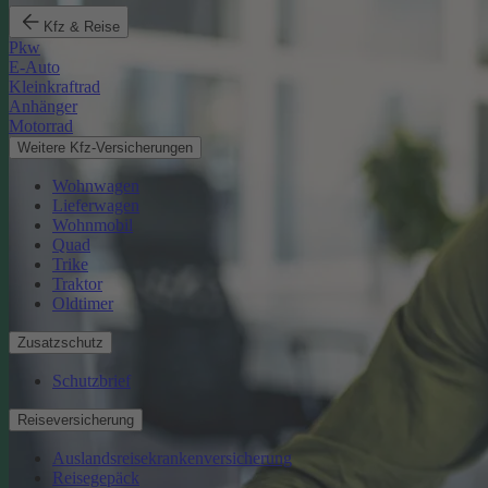
Kfz & Reise
Pkw
E-Auto
Kleinkraftrad
Anhänger
Motorrad
Weitere Kfz-Versicherungen
Wohnwagen
Lieferwagen
Wohnmobil
Quad
Trike
Traktor
Oldtimer
Zusatzschutz
Schutzbrief
Reiseversicherung
Auslandsreisekrankenversicherung
Reisegepäck