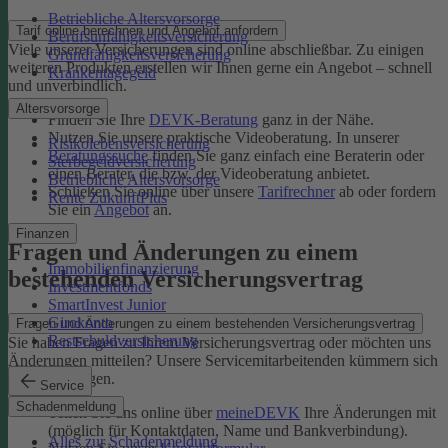
Betriebliche Altersvorsorge
Tarif online berechnen und Angebot anfordern
Berufsunfähigkeitsversicherung
Viele unserer Versicherungen sind online abschließbar. Zu einigen
Grundfähigkeitsversicherung
weiteren Produkten erstellen wir Ihnen gerne ein Angebot – schnell
Krankentagegeld
und unverbindlich.
Altersvorsorge
Finden Sie Ihre
DEVK-Beratung
ganz in der Nähe.
Nutzen Sie unsere praktische Videoberatung. In unserer
Risikolebensversicherung
Beratungssuche
finden Sie ganz einfach eine Beraterin oder
Sterbegeldversicherung
einen Berater, die bzw. der Videoberatung anbietet.
Betriebliche Altersvorsorge
Schließen Sie online über unsere
Tarifrechner
ab oder fordern
Rente ZukunftPlus
Sie ein
Angebot
an.
Finanzen
Fragen und Änderungen zu einem
Immobilienfinanzierung
bestehenden Versicherungsvertrag
Investmentfonds
SmartInvest Junior
Girokonto
Fragen und Änderungen zu einem bestehenden Versicherungsvertrag
Restschuldversicherung
Sie haben Fragen zu Ihrem Versicherungsvertrag oder möchten uns
Änderungen mitteilen? Unsere Servicemitarbeitenden kümmern sich
um Ihr Anliegen.
Service
Schadenmeldung
Teilen Sie uns online über
meineDEVK
Ihre Änderungen mit
(möglich für Kontaktdaten, Name und Bankverbindung).
Alles zur Schadenmeldung