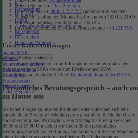
Nutzen Sie unser
Kontaktformular
.
Kfz
Nutzen Sie unsere
Chat-Beratung
.
Rechtsschutz
Rufen Sie uns an:
0800 4-757-757
(gebührenfrei aus dem
Haftpflicht
deutschen Telefonnetz, Montag bis Freitag von 7:00 bis 21:00
Unfall
Uhr sowie Samstag von 8:00 bis 21:00 Uhr.
Auslandsreisekrankenversicherung
Im Ausland erreichen Sie uns telefonisch unter
+49 221 757-
Reisegepäck
757
.
Reiserücktritt
Haus und Wohnen
Unsere Bankverbindungen
meineDEVK
Unsere Bankverbindungen
Kontakt
Unsere Bankverbindungen und Informationen zum europäischen
Kundendaten ändern
Zahlungsverkehr SEPA sowie zum Erteilen eines SEPA-
Bescheinigungen
Lastschriftmandats finden Sie hier:
Bankverbindungen der DEVK
Kündigung
Produktservices
Wissenswertes
Persönliches Beratungsgespräch – auch vo
Leichte Sprache
zu Hause aus
Sie haben Fragen zu unseren Produkten oder wünschen sich eine
ganzheitliche Beratung? Wir sind gerne persönlich für Sie da: Unsere
Videoberatung macht's möglich. Von Montag bis Freitag zwischen
09:00 und 19:00 Uhr stehen wir Ihnen für ein persönliches
Beratungsgespräch zur Verfügung. Sie können auf diesem Wege auch
einen Versicherungsvertrag abschließen. Die Videoberatung