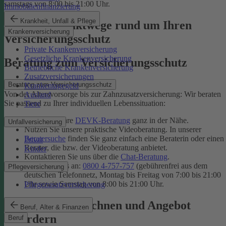
samstags von 8:00 bis 21:00 Uhr.
Immobilienfinanzierung
Krankheit, Unfall & Pflege
Unsere Kontaktwege rund um Ihren
Krankenversicherung
Versicherungsschutz
Private Krankenversicherung
Gesetzliche Krankenversicherung
Beratung zum Versicherungsschutz
Betriebliche Krankenversicherung
Zusatzversicherungen
Beratung zum Versicherungsschutz
Krankentagegeld
Von der Altersvorsorge bis zur Zahnzusatzversicherung: Wir beraten
Ausland
Sie passend zu Ihrer individuellen Lebenssituation:
Tiere
Finden Sie Ihre
DEVK-Beratung
ganz in der Nähe.
Unfallversicherung
Nutzen Sie unsere praktische Videoberatung. In unserer
Beratersuche
finden Sie ganz einfach eine Beraterin oder einen
Privat
Berater, die bzw. der Videoberatung anbietet.
Kinder
Kontaktieren Sie uns über die
Chat-Beratung
.
Rufen Sie uns an:
0800 4-757-757
(gebührenfrei aus dem
Pflegeversicherung
deutschen Telefonnetz, Montag bis Freitag von 7:00 bis 21:00
Uhr sowie Samstag von 8:00 bis 21:00 Uhr.
Pflegezusatzversicherung
Tarif online berechnen und Angebot
Beruf, Alter & Finanzen
anfordern
Beruf