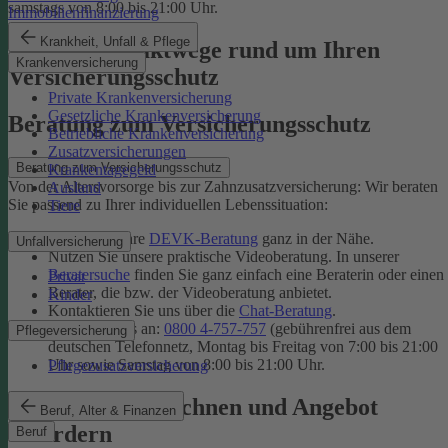
samstags von 8:00 bis 21:00 Uhr.
Immobilienfinanzierung
Krankheit, Unfall & Pflege
Unsere Kontaktwege rund um Ihren
Krankenversicherung
Versicherungsschutz
Private Krankenversicherung
Gesetzliche Krankenversicherung
Beratung zum Versicherungsschutz
Betriebliche Krankenversicherung
Zusatzversicherungen
Beratung zum Versicherungsschutz
Krankentagegeld
Von der Altersvorsorge bis zur Zahnzusatzversicherung: Wir beraten
Ausland
Sie passend zu Ihrer individuellen Lebenssituation:
Tiere
Finden Sie Ihre
DEVK-Beratung
ganz in der Nähe.
Unfallversicherung
Nutzen Sie unsere praktische Videoberatung. In unserer
Beratersuche
finden Sie ganz einfach eine Beraterin oder einen
Privat
Berater, die bzw. der Videoberatung anbietet.
Kinder
Kontaktieren Sie uns über die
Chat-Beratung
.
Rufen Sie uns an:
0800 4-757-757
(gebührenfrei aus dem
Pflegeversicherung
deutschen Telefonnetz, Montag bis Freitag von 7:00 bis 21:00
Uhr sowie Samstag von 8:00 bis 21:00 Uhr.
Pflegezusatzversicherung
Tarif online berechnen und Angebot
Beruf, Alter & Finanzen
anfordern
Beruf