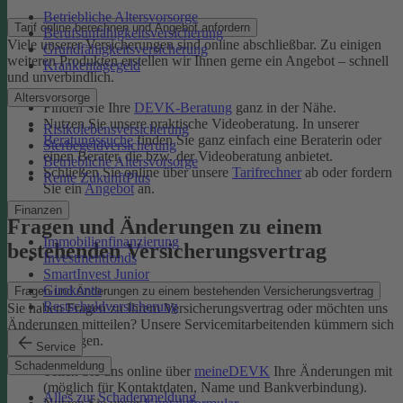
Betriebliche Altersvorsorge
Tarif online berechnen und Angebot anfordern
Berufsunfähigkeitsversicherung
Viele unserer Versicherungen sind online abschließbar. Zu einigen
Grundfähigkeitsversicherung
weiteren Produkten erstellen wir Ihnen gerne ein Angebot – schnell
Krankentagegeld
und unverbindlich.
Altersvorsorge
Finden Sie Ihre
DEVK-Beratung
ganz in der Nähe.
Nutzen Sie unsere praktische Videoberatung. In unserer
Risikolebensversicherung
Beratungssuche
finden Sie ganz einfach eine Beraterin oder
Sterbegeldversicherung
einen Berater, die bzw. der Videoberatung anbietet.
Betriebliche Altersvorsorge
Schließen Sie online über unsere
Tarifrechner
ab oder fordern
Rente ZukunftPlus
Sie ein
Angebot
an.
Finanzen
Fragen und Änderungen zu einem
Immobilienfinanzierung
bestehenden Versicherungsvertrag
Investmentfonds
SmartInvest Junior
Girokonto
Fragen und Änderungen zu einem bestehenden Versicherungsvertrag
Restschuldversicherung
Sie haben Fragen zu Ihrem Versicherungsvertrag oder möchten uns
Änderungen mitteilen? Unsere Servicemitarbeitenden kümmern sich
um Ihr Anliegen.
Service
Schadenmeldung
Teilen Sie uns online über
meineDEVK
Ihre Änderungen mit
(möglich für Kontaktdaten, Name und Bankverbindung).
Alles zur Schadenmeldung