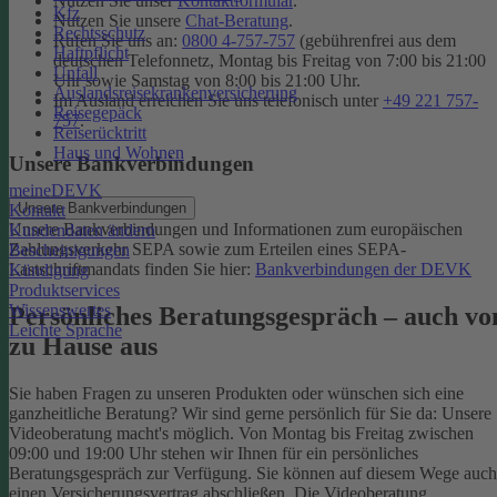
Nutzen Sie unser
Kontaktformular
.
Kfz
Nutzen Sie unsere
Chat-Beratung
.
Rechtsschutz
Rufen Sie uns an:
0800 4-757-757
(gebührenfrei aus dem
Haftpflicht
deutschen Telefonnetz, Montag bis Freitag von 7:00 bis 21:00
Unfall
Uhr sowie Samstag von 8:00 bis 21:00 Uhr.
Auslandsreisekrankenversicherung
Im Ausland erreichen Sie uns telefonisch unter
+49 221 757-
Reisegepäck
757
.
Reiserücktritt
Haus und Wohnen
Unsere Bankverbindungen
meineDEVK
Unsere Bankverbindungen
Kontakt
Unsere Bankverbindungen und Informationen zum europäischen
Kundendaten ändern
Zahlungsverkehr SEPA sowie zum Erteilen eines SEPA-
Bescheinigungen
Lastschriftmandats finden Sie hier:
Bankverbindungen der DEVK
Kündigung
Produktservices
Wissenswertes
Persönliches Beratungsgespräch – auch vo
Leichte Sprache
zu Hause aus
Sie haben Fragen zu unseren Produkten oder wünschen sich eine
ganzheitliche Beratung? Wir sind gerne persönlich für Sie da: Unsere
Videoberatung macht's möglich. Von Montag bis Freitag zwischen
09:00 und 19:00 Uhr stehen wir Ihnen für ein persönliches
Beratungsgespräch zur Verfügung. Sie können auf diesem Wege auch
einen Versicherungsvertrag abschließen. Die Videoberatung