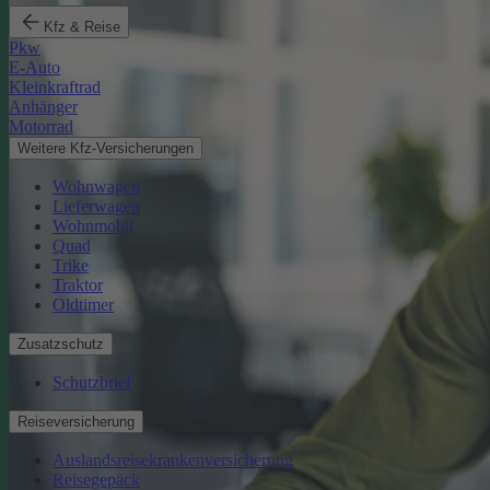
Kfz & Reise
Pkw
E-Auto
Kleinkraftrad
Anhänger
Motorrad
Weitere Kfz-Versicherungen
Wohnwagen
Lieferwagen
Wohnmobil
Quad
Trike
Traktor
Oldtimer
Zusatzschutz
Schutzbrief
Reiseversicherung
Auslandsreisekrankenversicherung
Reisegepäck