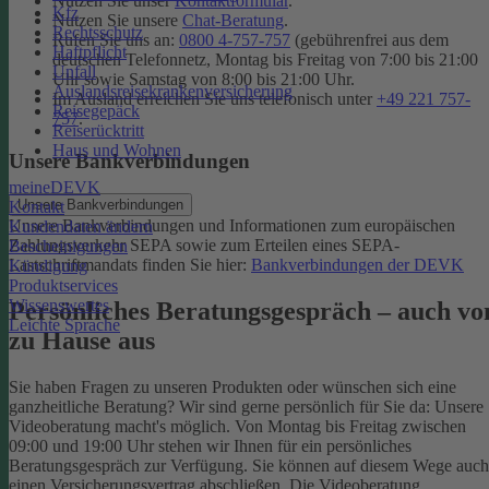
Nutzen Sie unser
Kontaktformular
.
Kfz
Nutzen Sie unsere
Chat-Beratung
.
Rechtsschutz
Rufen Sie uns an:
0800 4-757-757
(gebührenfrei aus dem
Haftpflicht
deutschen Telefonnetz, Montag bis Freitag von 7:00 bis 21:00
Unfall
Uhr sowie Samstag von 8:00 bis 21:00 Uhr.
Auslandsreisekrankenversicherung
Im Ausland erreichen Sie uns telefonisch unter
+49 221 757-
Reisegepäck
757
.
Reiserücktritt
Haus und Wohnen
Unsere Bankverbindungen
meineDEVK
Unsere Bankverbindungen
Kontakt
Unsere Bankverbindungen und Informationen zum europäischen
Kundendaten ändern
Zahlungsverkehr SEPA sowie zum Erteilen eines SEPA-
Bescheinigungen
Lastschriftmandats finden Sie hier:
Bankverbindungen der DEVK
Kündigung
Produktservices
Wissenswertes
Persönliches Beratungsgespräch – auch vo
Leichte Sprache
zu Hause aus
Sie haben Fragen zu unseren Produkten oder wünschen sich eine
ganzheitliche Beratung? Wir sind gerne persönlich für Sie da: Unsere
Videoberatung macht's möglich. Von Montag bis Freitag zwischen
09:00 und 19:00 Uhr stehen wir Ihnen für ein persönliches
Beratungsgespräch zur Verfügung. Sie können auf diesem Wege auch
einen Versicherungsvertrag abschließen. Die Videoberatung