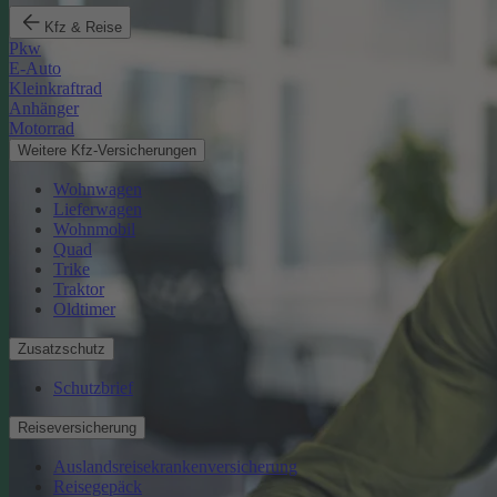
Kfz & Reise
Pkw
E-Auto
Kleinkraftrad
Anhänger
Motorrad
Weitere Kfz-Versicherungen
Wohnwagen
Lieferwagen
Wohnmobil
Quad
Trike
Traktor
Oldtimer
Zusatzschutz
Schutzbrief
Reiseversicherung
Auslandsreisekrankenversicherung
Reisegepäck