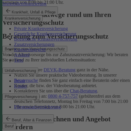
samstags von 8:00 bis 21:00 Uhr.
Immobilienfinanzierung
Krankheit, Unfall & Pflege
Unsere Kontaktwege rund um Ihren
Krankenversicherung
Versicherungsschutz
Private Krankenversicherung
Gesetzliche Krankenversicherung
Beratung zum Versicherungsschutz
Betriebliche Krankenversicherung
Zusatzversicherungen
Beratung zum Versicherungsschutz
Krankentagegeld
Von der Altersvorsorge bis zur Zahnzusatzversicherung: Wir beraten
Ausland
Sie passend zu Ihrer individuellen Lebenssituation:
Tiere
Finden Sie Ihre
DEVK-Beratung
ganz in der Nähe.
Unfallversicherung
Nutzen Sie unsere praktische Videoberatung. In unserer
Beratersuche
finden Sie ganz einfach eine Beraterin oder einen
Privat
Berater, die bzw. der Videoberatung anbietet.
Kinder
Kontaktieren Sie uns über die
Chat-Beratung
.
Rufen Sie uns an:
0800 4-757-757
(gebührenfrei aus dem
Pflegeversicherung
deutschen Telefonnetz, Montag bis Freitag von 7:00 bis 21:00
Uhr sowie Samstag von 8:00 bis 21:00 Uhr.
Pflegezusatzversicherung
Tarif online berechnen und Angebot
Beruf, Alter & Finanzen
anfordern
Beruf