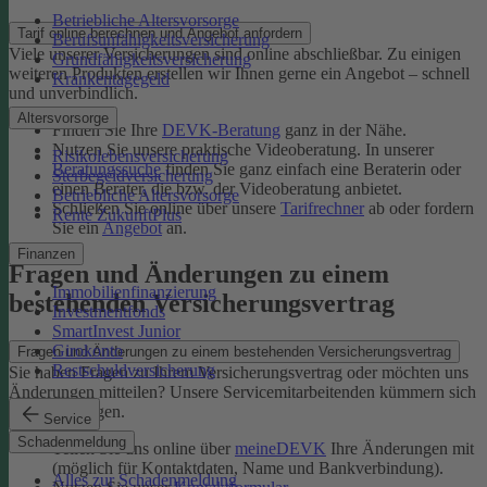
Betriebliche Altersvorsorge
Tarif online berechnen und Angebot anfordern
Berufsunfähigkeitsversicherung
Viele unserer Versicherungen sind online abschließbar. Zu einigen
Grundfähigkeitsversicherung
weiteren Produkten erstellen wir Ihnen gerne ein Angebot – schnell
Krankentagegeld
und unverbindlich.
Altersvorsorge
Finden Sie Ihre
DEVK-Beratung
ganz in der Nähe.
Nutzen Sie unsere praktische Videoberatung. In unserer
Risikolebensversicherung
Beratungssuche
finden Sie ganz einfach eine Beraterin oder
Sterbegeldversicherung
einen Berater, die bzw. der Videoberatung anbietet.
Betriebliche Altersvorsorge
Schließen Sie online über unsere
Tarifrechner
ab oder fordern
Rente ZukunftPlus
Sie ein
Angebot
an.
Finanzen
Fragen und Änderungen zu einem
Immobilienfinanzierung
bestehenden Versicherungsvertrag
Investmentfonds
SmartInvest Junior
Girokonto
Fragen und Änderungen zu einem bestehenden Versicherungsvertrag
Restschuldversicherung
Sie haben Fragen zu Ihrem Versicherungsvertrag oder möchten uns
Änderungen mitteilen? Unsere Servicemitarbeitenden kümmern sich
um Ihr Anliegen.
Service
Schadenmeldung
Teilen Sie uns online über
meineDEVK
Ihre Änderungen mit
(möglich für Kontaktdaten, Name und Bankverbindung).
Alles zur Schadenmeldung