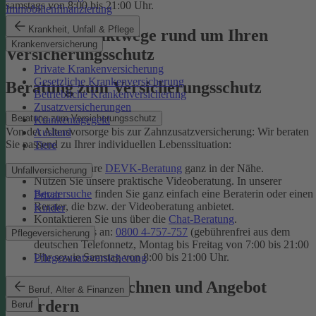
samstags von 8:00 bis 21:00 Uhr.
Immobilienfinanzierung
Krankheit, Unfall & Pflege
Unsere Kontaktwege rund um Ihren
Krankenversicherung
Versicherungsschutz
Private Krankenversicherung
Gesetzliche Krankenversicherung
Beratung zum Versicherungsschutz
Betriebliche Krankenversicherung
Zusatzversicherungen
Beratung zum Versicherungsschutz
Krankentagegeld
Von der Altersvorsorge bis zur Zahnzusatzversicherung: Wir beraten
Ausland
Sie passend zu Ihrer individuellen Lebenssituation:
Tiere
Finden Sie Ihre
DEVK-Beratung
ganz in der Nähe.
Unfallversicherung
Nutzen Sie unsere praktische Videoberatung. In unserer
Beratersuche
finden Sie ganz einfach eine Beraterin oder einen
Privat
Berater, die bzw. der Videoberatung anbietet.
Kinder
Kontaktieren Sie uns über die
Chat-Beratung
.
Rufen Sie uns an:
0800 4-757-757
(gebührenfrei aus dem
Pflegeversicherung
deutschen Telefonnetz, Montag bis Freitag von 7:00 bis 21:00
Uhr sowie Samstag von 8:00 bis 21:00 Uhr.
Pflegezusatzversicherung
Tarif online berechnen und Angebot
Beruf, Alter & Finanzen
anfordern
Beruf