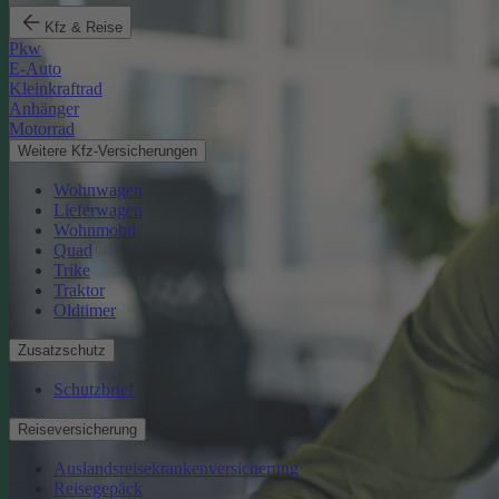
Kfz & Reise
Pkw
E-Auto
Kleinkraftrad
Anhänger
Motorrad
Weitere Kfz-Versicherungen
Wohnwagen
Lieferwagen
Wohnmobil
Quad
Trike
Traktor
Oldtimer
Zusatzschutz
Schutzbrief
Reiseversicherung
Auslandsreisekrankenversicherung
Reisegepäck