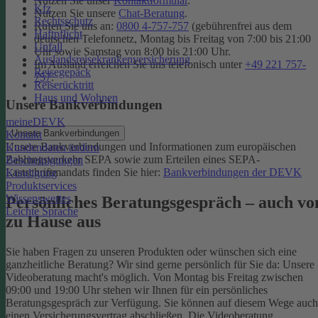
Nutzen Sie unser
Kontaktformular
.
Kfz
Nutzen Sie unsere
Chat-Beratung
.
Rechtsschutz
Rufen Sie uns an:
0800 4-757-757
(gebührenfrei aus dem
Haftpflicht
deutschen Telefonnetz, Montag bis Freitag von 7:00 bis 21:00
Unfall
Uhr sowie Samstag von 8:00 bis 21:00 Uhr.
Auslandsreisekrankenversicherung
Im Ausland erreichen Sie uns telefonisch unter
+49 221 757-
Reisegepäck
757
.
Reiserücktritt
Haus und Wohnen
Unsere Bankverbindungen
meineDEVK
Unsere Bankverbindungen
Kontakt
Unsere Bankverbindungen und Informationen zum europäischen
Kundendaten ändern
Zahlungsverkehr SEPA sowie zum Erteilen eines SEPA-
Bescheinigungen
Lastschriftmandats finden Sie hier:
Bankverbindungen der DEVK
Kündigung
Produktservices
Wissenswertes
Persönliches Beratungsgespräch – auch vo
Leichte Sprache
zu Hause aus
Sie haben Fragen zu unseren Produkten oder wünschen sich eine
ganzheitliche Beratung? Wir sind gerne persönlich für Sie da: Unsere
Videoberatung macht's möglich. Von Montag bis Freitag zwischen
09:00 und 19:00 Uhr stehen wir Ihnen für ein persönliches
Beratungsgespräch zur Verfügung. Sie können auf diesem Wege auch
einen Versicherungsvertrag abschließen. Die Videoberatung