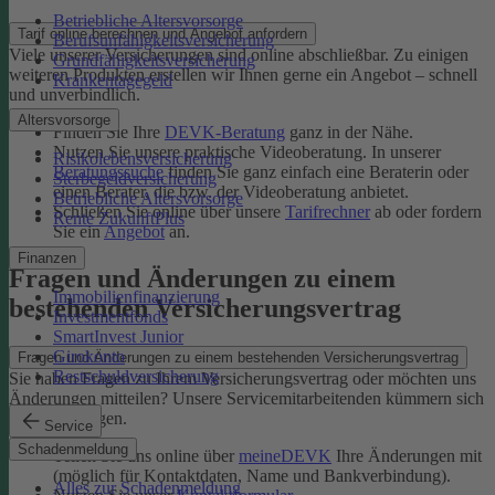
Betriebliche Altersvorsorge
Tarif online berechnen und Angebot anfordern
Berufsunfähigkeitsversicherung
Viele unserer Versicherungen sind online abschließbar. Zu einigen
Grundfähigkeitsversicherung
weiteren Produkten erstellen wir Ihnen gerne ein Angebot – schnell
Krankentagegeld
und unverbindlich.
Altersvorsorge
Finden Sie Ihre
DEVK-Beratung
ganz in der Nähe.
Nutzen Sie unsere praktische Videoberatung. In unserer
Risikolebensversicherung
Beratungssuche
finden Sie ganz einfach eine Beraterin oder
Sterbegeldversicherung
einen Berater, die bzw. der Videoberatung anbietet.
Betriebliche Altersvorsorge
Schließen Sie online über unsere
Tarifrechner
ab oder fordern
Rente ZukunftPlus
Sie ein
Angebot
an.
Finanzen
Fragen und Änderungen zu einem
Immobilienfinanzierung
bestehenden Versicherungsvertrag
Investmentfonds
SmartInvest Junior
Girokonto
Fragen und Änderungen zu einem bestehenden Versicherungsvertrag
Restschuldversicherung
Sie haben Fragen zu Ihrem Versicherungsvertrag oder möchten uns
Änderungen mitteilen? Unsere Servicemitarbeitenden kümmern sich
um Ihr Anliegen.
Service
Schadenmeldung
Teilen Sie uns online über
meineDEVK
Ihre Änderungen mit
(möglich für Kontaktdaten, Name und Bankverbindung).
Alles zur Schadenmeldung