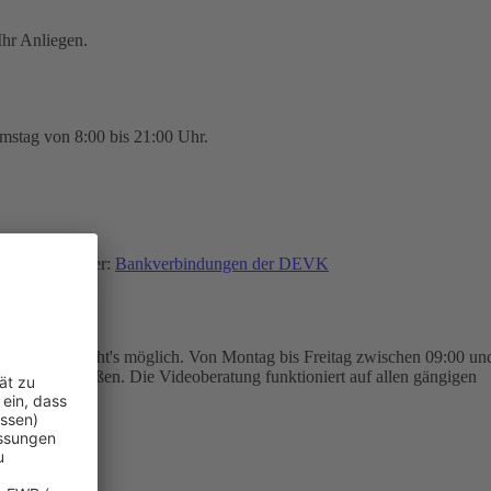
hr Anliegen.
mstag von 8:00 bis 21:00 Uhr.
finden Sie hier:
Bankverbindungen der DEVK
eoberatung macht's möglich. Von Montag bis Freitag zwischen 09:00 un
trag abschließen. Die Videoberatung funktioniert auf allen gängigen