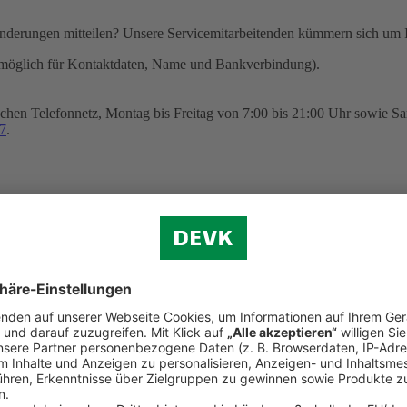
nderungen mitteilen? Unsere Servicemitarbeitenden kümmern sich um I
möglich für Kontaktdaten, Name und Bankverbindung).
chen Telefonnetz, Montag bis Freitag von 7:00 bis 21:00 Uhr sowie Sa
7
.
ngsverkehr SEPA sowie zum Erteilen eines SEPA-Lastschriftmandats 
n zu Hause aus
heitliche Beratung? Wir sind gerne persönlich für Sie da: Unsere Vid
ur Verfügung. Sie können auf diesem Wege auch einen Versicherungsver