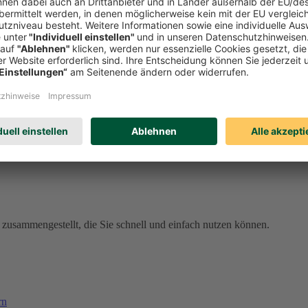
den Sie sich jetzt bei meineDEVK an und profitieren Sie von unseren 
ell vergessen sind
den schnell aus der Welt. Unser Schadenservice ist rund um die Uhr fü
al meineDEVK. Wenn Sie eingeloggt sind, sind Ihre Daten dort bereits 
erreichbar, gebührenfrei aus dem deutschen Telefonnetz).
57
(gebührenpflichtig aus dem Ausland).
zusammengestellt, die Sie schnell und einfach nutzen können.
rn