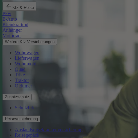
Kfz & Reise
Pkw
E-Auto
Kleinkraftrad
Anhänger
Motorrad
Weitere Kfz-Versicherungen
Wohnwagen
Lieferwagen
Wohnmobil
Quad
Trike
Traktor
Oldtimer
Zusatzschutz
Schutzbrief
Reiseversicherung
Auslandsreisekrankenversicherung
Reisegepäck