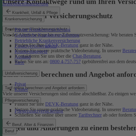
Unsere Kontaktwege rund um Ihren Versi
Immobilienfinanzierung
Krankheit, Unfall & Pflege
Beratung zum Versicherungsschutz
Krankenversicherung
Beratung zum Versicherungsschutz
Private Krankenversicherung
Von der Altersvorsorge bis zur Zahnzusatzversicherung: Wir beraten S
Gesetzliche Krankenversicherung
Betriebliche Krankenversicherung
Finden Sie Ihre
DEVK-Beratung
ganz in der Nähe.
Zusatzversicherungen
Nutzen Sie unsere praktische Videoberatung. In unserer
Berate
Krankentagegeld
Kontaktieren Sie uns über die
Chat-Beratung
.
Ausland
Rufen Sie uns an:
0800 4-757-757
(gebührenfrei aus dem deuts
Tiere
Tarif online berechnen und Angebot anfor
Unfallversicherung
Privat
Tarif online berechnen und Angebot anfordern
Kinder
Viele unserer Versicherungen sind online abschließbar. Zu einigen we
Pflegeversicherung
Finden Sie Ihre
DEVK-Beratung
ganz in der Nähe.
Nutzen Sie unsere praktische Videoberatung. In unserer
Beratu
Pflegezusatzversicherung
Schließen Sie online über unsere
Tarifrechner
ab oder fordern S
Beruf, Alter & Finanzen
Fragen und Änderungen zu einem bestehe
Beruf