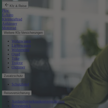
Kfz & Reise
Pkw
E-Auto
Kleinkraftrad
Anhänger
Motorrad
Weitere Kfz-Versicherungen
Wohnwagen
Lieferwagen
Wohnmobil
Quad
Trike
Traktor
Oldtimer
Zusatzschutz
Schutzbrief
Reiseversicherung
Auslandsreisekrankenversicherung
Reisegepäck