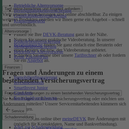
Betriebliche Altersvorsorge
Tarif online berechnen und Angebot anfordern
Berufsunfähigkeitsversicherung
Viele unserer Versicherungen sind online abschließbar. Zu einigen
Grundfähigkeitsversicherung
weiteren Produkten erstellen wir Ihnen gerne ein Angebot – schnell
Krankentagegeld
und unverbindlich.
Altersvorsorge
Finden Sie Ihre
DEVK-Beratung
ganz in der Nähe.
Nutzen Sie unsere praktische Videoberatung. In unserer
Risikolebensversicherung
Beratungssuche
finden Sie ganz einfach eine Beraterin oder
Sterbegeldversicherung
einen Berater, die bzw. der Videoberatung anbietet.
Betriebliche Altersvorsorge
Schließen Sie online über unsere
Tarifrechner
ab oder fordern
Rente ZukunftPlus
Sie ein
Angebot
an.
Finanzen
Fragen und Änderungen zu einem
Immobilienfinanzierung
bestehenden Versicherungsvertrag
Investmentfonds
SmartInvest Junior
Girokonto
Fragen und Änderungen zu einem bestehenden Versicherungsvertrag
Restschuldversicherung
Sie haben Fragen zu Ihrem Versicherungsvertrag oder möchten uns
Änderungen mitteilen? Unsere Servicemitarbeitenden kümmern sich
um Ihr Anliegen.
Service
Schadenmeldung
Teilen Sie uns online über
meineDEVK
Ihre Änderungen mit
(möglich für Kontaktdaten, Name und Bankverbindung).
Alles zur Schadenmeldung