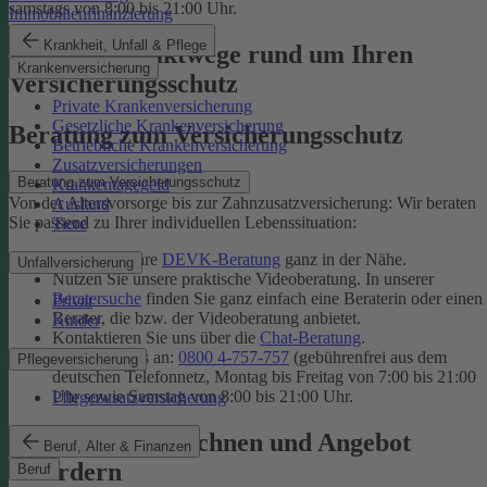
samstags von 8:00 bis 21:00 Uhr.
Immobilienfinanzierung
Krankheit, Unfall & Pflege
Unsere Kontaktwege rund um Ihren
Krankenversicherung
Versicherungsschutz
Private Krankenversicherung
Gesetzliche Krankenversicherung
Beratung zum Versicherungsschutz
Betriebliche Krankenversicherung
Zusatzversicherungen
Beratung zum Versicherungsschutz
Krankentagegeld
Von der Altersvorsorge bis zur Zahnzusatzversicherung: Wir beraten
Ausland
Sie passend zu Ihrer individuellen Lebenssituation:
Tiere
Finden Sie Ihre
DEVK-Beratung
ganz in der Nähe.
Unfallversicherung
Nutzen Sie unsere praktische Videoberatung. In unserer
Beratersuche
finden Sie ganz einfach eine Beraterin oder einen
Privat
Berater, die bzw. der Videoberatung anbietet.
Kinder
Kontaktieren Sie uns über die
Chat-Beratung
.
Rufen Sie uns an:
0800 4-757-757
(gebührenfrei aus dem
Pflegeversicherung
deutschen Telefonnetz, Montag bis Freitag von 7:00 bis 21:00
Uhr sowie Samstag von 8:00 bis 21:00 Uhr.
Pflegezusatzversicherung
Tarif online berechnen und Angebot
Beruf, Alter & Finanzen
anfordern
Beruf