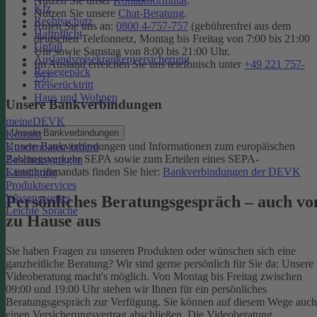
Nutzen Sie unser
Kontaktformular
.
Kfz
Nutzen Sie unsere
Chat-Beratung
.
Rechtsschutz
Rufen Sie uns an:
0800 4-757-757
(gebührenfrei aus dem
Haftpflicht
deutschen Telefonnetz, Montag bis Freitag von 7:00 bis 21:00
Unfall
Uhr sowie Samstag von 8:00 bis 21:00 Uhr.
Auslandsreisekrankenversicherung
Im Ausland erreichen Sie uns telefonisch unter
+49 221 757-
Reisegepäck
757
.
Reiserücktritt
Haus und Wohnen
Unsere Bankverbindungen
meineDEVK
Unsere Bankverbindungen
Kontakt
Unsere Bankverbindungen und Informationen zum europäischen
Kundendaten ändern
Zahlungsverkehr SEPA sowie zum Erteilen eines SEPA-
Bescheinigungen
Lastschriftmandats finden Sie hier:
Bankverbindungen der DEVK
Kündigung
Produktservices
Wissenswertes
Persönliches Beratungsgespräch – auch vo
Leichte Sprache
zu Hause aus
Sie haben Fragen zu unseren Produkten oder wünschen sich eine
ganzheitliche Beratung? Wir sind gerne persönlich für Sie da: Unsere
Videoberatung macht's möglich. Von Montag bis Freitag zwischen
09:00 und 19:00 Uhr stehen wir Ihnen für ein persönliches
Beratungsgespräch zur Verfügung. Sie können auf diesem Wege auch
einen Versicherungsvertrag abschließen. Die Videoberatung